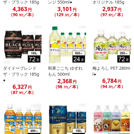
ザ・ブラック 185g
ンジ 550ml●
オリジナル 185g
4,363
3,101
2,937
円
円
円
（90
／本）
（129
／本）
（97
／本）
.9円
.3円
.9円
ダイドーブレンド
和果ごこち ゆずれ
梅よろし PET 280m
ザ・ブラック 185g
もん 500ml
l●
6,784
2,368
●
円
円
6,327
（94
／本）
（98
／本）
円
.3円
.7円
（87
／本）
.9円