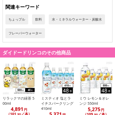
関連キーワード
こちらの情報は
2026年07月09日
時点での情報となります。
ちょっプル
飲料
水・ミネラルウォーター・炭酸水
フレーバーウォーター
ダイドードリンコのその他商品
リラックマの緑茶 5
ミスティオ 塩とラ
ミウ レモン＆オレ
00ml
イチスパークリング
ンジ 550ml
4,891
5,275
410ml
円
円
5,371
（101
／本）
（109
／本）
円
.9円
.9円