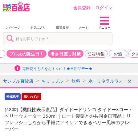
会員登録
ログイン
マイページ
お気に入り
閲覧履歴
カート
メニュー
品
プル太の誕生日！
暑さ日差し対策
防災特集
お酒
ク
毎日使うものをおトクに！★日用品デー★
サンプル百貨店
ちょっプル
飲料
水・ミネラルウォーター
軽減税率
残りわずか
[48本]【機能性表示食品】ダイドードリンコ ダイドー×ロート
ベリーウォーター 350ml | ロート製薬との共同企画商品！リ
フレッシュしながら手軽にアイケアできるベリー風味のフレ
ーバー