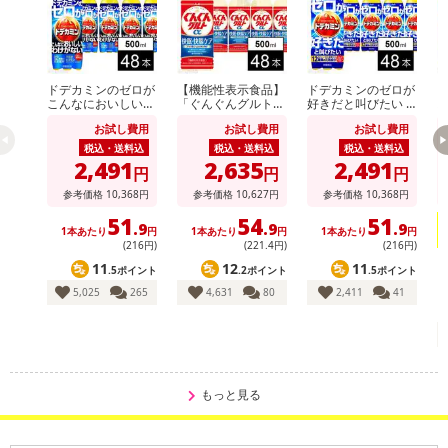
Payでお支払いの場合、決済のため外部サイトへ遷移します。
※予約商品は決済手段ごとに定められた決済期限日にお支払いを完
了することがございます。ご了承いただいたうえでお申し込みくだ
さい。
ドデカミンのゼロが
【機能性表示食品】
ドデカミンのゼロが
ア
こんなにおいしいわ
「ぐんぐんグルトα
好きだと叫びたい P
ス
けがない PET 500ml
快眠・快腸ケア」PE
ET 500ml
0
お試し費用
お試し費用
お試し費用
T 500ml
ー
発送日カレンダー
税込・送料込
税込・送料込
税込・送料込
2,491
2,635
2,491
円
円
円
参考価格
10,368
円
参考価格
10,627
円
参考価格
10,368
円
51
54
51
.9
.9
.9
1本あたり
円
1本あたり
円
1本あたり
円
(216円)
(221
.4
円)
(216円)
11
12
11
.5ポイント
.2ポイント
.5ポイント
1
5,025
265
4,631
80
2,411
41
休業日
もっと見る
■
その他共通および商品カテゴリー別注意事項（※必ずご確認くだ
さい）