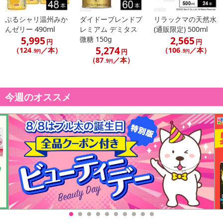
ぷるシャリ温州みか
ダイドーブレンドプ
リラックマの天然水
んゼリー 490ml
レミアム デミタス
(通販限定) 500ml
5,995
2,565
微糖 150g
円
円
5,274
（124
／本）
（106
／本）
円
.9円
.9円
（87
／本）
.9円
今週のオススメ