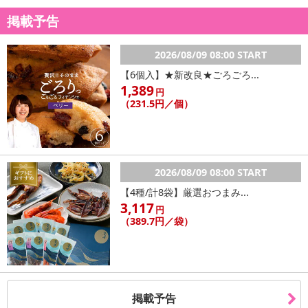
掲載予告
2026/08/09 08:00 START
【6個入】★新改良★ごろごろ...
1,389
円
（231.5円／個）
2026/08/09 08:00 START
【4種/計8袋】厳選おつまみ...
3,117
円
（389.7円／袋）
掲載予告