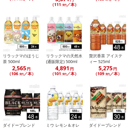
（111
／本）
.9円
リラックマのほうじ
リラックマの天然水
贅沢香茶 アイステ
茶 500ml
(通販限定) 500ml
ィー 525ml
2,565
4,891
5,275
円
円
円
（106
／本）
（101
／本）
（109
／本）
.9円
.9円
.9円
ダイドーブレンド
ミウ レモン＆オレ
ダイドーブレンド