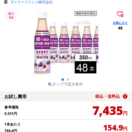
ダイドードリンコ株式会社
残り
94
48
タップで拡大表示
お試し費用
税込・送料込
7,435
参考価格
円
9,331
円
1本あたり
154.9
円
194.4
円