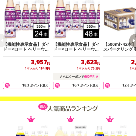
注意事項
【キャンセルについて】
※お申込み後のキャンセルはお受けできません。
記載されている内容を必ずご確認いただき、お届けする商品セット
【機能性表示食品】ダイ
【機能性表示食品】ダイ
【500ml×42本
にご納得いただきましたうえでお申し込みください。
ドー×ロート ベリーウォ
ドー×ロート ベリーウォ
スパークリング 
※パッケージ変更や商品リニューアル(成分など含む)等により、参考
ーター 350ml
ーター 350ml
水 500ml ラベ
の掲載画像や画像内のバーコードなど、お届け商品と多少異なる場
糖
3,957
3,623
2
円
円
合がございます。
1本あたり
164.9
円
1本あたり
75.5
円
1本
また、[新たな加工食品の原料原産地表示制度]の経過措置期間の終
660
さらにクーポンで
円引き
了により、商品詳細内に記載の原産国・原材料の表記が旧表記の場
18
16
12
.3
ポイント還元
.7
ポイント還元
.6
ポ
合がございます。
あらかじめご了承いただいた上でお申込みください。なお、本理由
によるお申込み後のキャンセル・返品交換は対応いたしかねます。
【お支払いについて】
※送料はお試し費用に含まれております。
※d払い、PayPay、au PAY、au PAY（auかんたん決済）、ソフトバ
ンクまとめて支払い、楽天ペイ、メルペイ、AEON Pay、Amazon