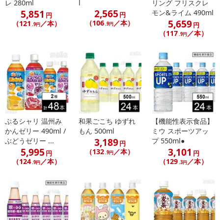
レ 280ml
l
リング フリスクレ
2,565
5,851
モン&ライム 490ml
円
円
5,659
（106
／本）
（121
／本）
.9円
円
.9円
（117
／本）
.9円
ぷるシャリ 温州み
和果ごこち ゆずれ
【機能性表示食品】
かんゼリー 490ml /
もん 500ml
ミウ スポーツアッ
3,189
ぶどうゼリー ...
プ 550ml●
円
5,995
3,101
（132
／本）
円
円
.9円
（124
／本）
（129
／本）
.9円
.3円