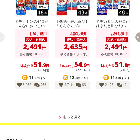
さい。
発送日カレンダー
ドデカミンのゼロが
【機能性表示食品】
ドデカミンのゼロが
ア
こんなにおいしいわ
「ぐんぐんグルトα
好きだと叫びたい P
ス
けがない PET 500ml
快眠・快腸ケア」PE
ET 500ml
0
お試し費用
お試し費用
お試し費用
T 500ml
ー
税込・送料込
税込・送料込
税込・送料込
2,491
2,635
2,491
円
円
円
参考価格
10,368
円
参考価格
10,627
円
参考価格
10,368
円
51
54
51
.9
.9
.9
1本あたり
円
1本あたり
円
1本あたり
円
(216円)
(221
.4
円)
(216円)
11
12
11
.5ポイント
.2ポイント
.5ポイント
1
5,052
265
4,710
83
2,428
42
休業日
■
その他共通および商品カテゴリー別注意事項（※必ずご確認くだ
さい）
もっと見る
こちらの情報は
2026年07月09日
時点での情報となります。