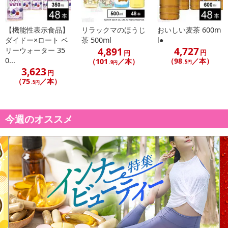
【機能性表示食品】
リラックマのほうじ
おいしい麦茶 600m
ダイドー×ロート ベ
茶 500ml
l●
4,727
4,891
リーウォーター 35
円
円
0...
（98
／本）
（101
／本）
.5円
.9円
3,623
円
（75
／本）
.5円
今週のオススメ