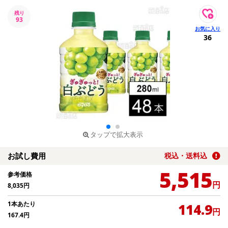
残り
93
36
タップで拡大表示
お試し費用
税込・送料込
5,515
参考価格
円
8,035
円
1本あたり
114.9
円
167.4
円