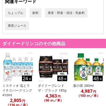
関連キーワード
ちょっプル
飲料
果実・野菜・清涼・乳飲料
果実ジュース
ダイドードリンコのその他商品
ミスティオ 塩とラ
ダイドーブレンド
葉の茶 280ml
4,987
イチスパークリング
ザ・ブラック 185g
円
4,363
410ml
（103
／本）
円
.9円
2,805
（90
／本）
円
.9円
（116
／本）
.9円