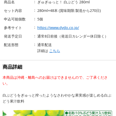
商品名
ぎゅぎゅっと！ 白ぶどう 280ml
セット内容
280ml×48本 (賞味期限:製造から270日)
申込可能個数
5個
参考サイト
https://www.dydo.co.jp/
発送予定日
通常8日前後（発送日カレンダー休日除く）
配送形態
通常配送
詳細は
こちら
商品詳細
本商品は沖縄・離島へのお届けはできませんので、ご了承くださ
い。
白ぶどうをぎゅっと搾ったようなさわやかな果実感が楽しめる白ぶ
どう果汁飲料