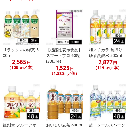
リラックマの緑茶 5
【機能性表示食品】
和ノチカラ 旬搾り
00ml
スマートプロ 60粒
ゆず炭酸水 500ml
2,565
2,877
(30日分)
円
円
1,525
（106
／本）
（119
／本）
.9円
円
.9円
（1,525
／個）
円
復刻堂 フルーツオ
おいしい麦茶 600m
超！クールスパーク