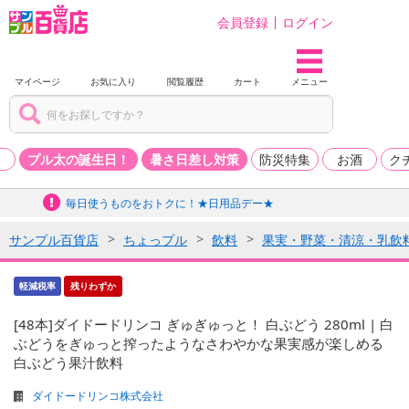
会員登録
ログイン
マイページ
お気に入り
閲覧履歴
カート
メニュー
品
プル太の誕生日！
暑さ日差し対策
防災特集
お酒
ク
毎日使うものをおトクに！★日用品デー★
サンプル百貨店
ちょっプル
飲料
果実・野菜・清涼・乳飲
軽減税率
残りわずか
[48本]ダイドードリンコ ぎゅぎゅっと！ 白ぶどう 280ml | 白
ぶどうをぎゅっと搾ったようなさわやかな果実感が楽しめる
白ぶどう果汁飲料
ダイドードリンコ株式会社