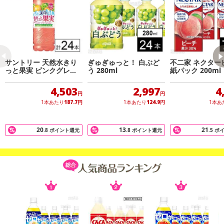
※お申込み後のキャンセルはお受けできません。
記載されている内容を必ずご確認いただき、お届けする商品セット
にご納得いただきましたうえでお申し込みください。
※パッケージ変更や商品リニューアル(成分など含む)等により、参考
の掲載画像や画像内のバーコードなど、お届け商品と多少異なる場
サントリー 天然水きり
ぎゅぎゅっと！ 白ぶど
不二家 ネクター
合がございます。
っと果実 ピンクグレー
う 280ml
紙パック 200ml
また、[新たな加工食品の原料原産地表示制度]の経過措置期間の終
プフルーツ＆マスカット
600ml×24本
了により、商品詳細内に記載の原産国・原材料の表記が旧表記の場
4,503
2,997
4
円
円
合がございます。
1本あたり
187.7
円
1本あたり
124.9
円
1本あ
あらかじめご了承いただいた上でお申込みください。なお、本理由
によるお申込み後のキャンセル・返品交換は対応いたしかねます。
20
13
21
.8
ポイント還元
.8
ポイント還元
.5
ポ
【お支払いについて】
※送料はお試し費用に含まれております。
※d払い、PayPay、au PAY、au PAY（auかんたん決済）、ソフトバ
ンクまとめて支払い、楽天ペイ、メルペイ、AEON Pay、Amazon
Payでお支払いの場合、決済のため外部サイトへ遷移します。
※予約商品は決済手段ごとに定められた決済期限日にお支払いを完
了することがございます。ご了承いただいたうえでお申し込みくだ