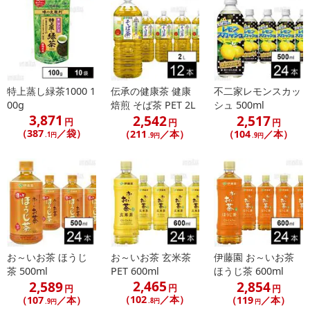
特上蒸し緑茶1000 1
伝承の健康茶 健康
不二家レモンスカッ
00g
焙煎 そば茶 PET 2L
シュ 500ml
3,871
2,542
2,517
円
円
円
（387
／袋）
（211
／本）
（104
／本）
.1円
.9円
.9円
お～いお茶 ほうじ
お～いお茶 玄米茶
伊藤園 お～いお茶
茶 500ml
PET 600ml
ほうじ茶 600ml
2,465
2,589
2,854
円
円
円
（102
／本）
（107
／本）
（119
／本）
.8円
.9円
円