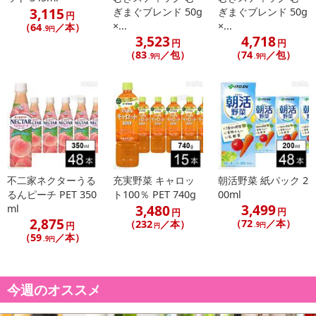
3,115
ぎまぐブレンド 50g
ぎまぐブレンド 50g
円
×...
×...
（64
／本）
.9円
3,523
4,718
円
円
（83
／包）
（74
／包）
.9円
.9円
不二家ネクターうる
充実野菜 キャロッ
朝活野菜 紙パック 2
るんピーチ PET 350
ト100％ PET 740g
00ml
3,499
3,480
ml
円
円
2,875
（72
／本）
（232
／本）
円
.9円
円
（59
／本）
.9円
今週のオススメ