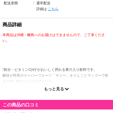
配送形態
通常配送
詳細は
こちら
商品詳細
本商品は沖縄・離島へのお届けはできませんので、ご了承くださ
い。
“鉄分・ビタミンC(※)”がおいしく摂れる果汁入り飲料です。
酸味が特長のスーパーフルーツ「サジー」をりんごとマンゴーで飲
みやすい味わいに仕上げました。
忙しい現代人の健やかな毎日をサポートします。
もっと見る
(※)鉄分1.1～4.5mg、ビタミンC15～171mg含有/1本当たり
この商品の口コミ
アレルギー表示: