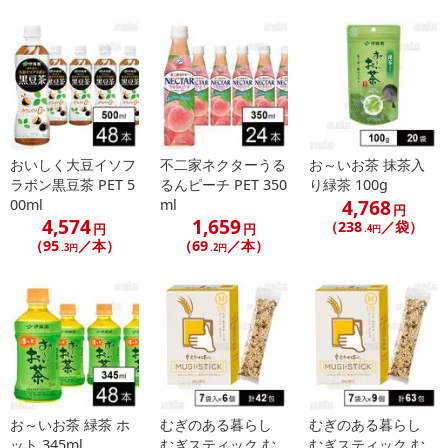
おいしく大豆イソフ
不二家ネクターうる
お～いお茶 抹茶入
ラボン黒豆茶 PET 5
るんピーチ PET 350
り緑茶 100g
4,768
00ml
ml
円
4,574
1,659
（238
／袋）
円
円
.4円
（95
／本）
（69
／本）
.3円
.2円
お～いお茶 緑茶 ホ
むぎのある暮らし
むぎのある暮らし
ット 345ml
むぎスティック む
むぎスティック む