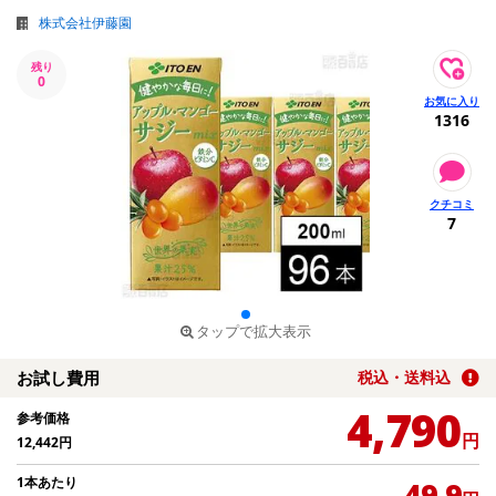
株式会社伊藤園
残り
0
1316
7
タップで拡大表示
お試し費用
税込・送料込
4,790
参考価格
円
12,442
円
1本あたり
49.9