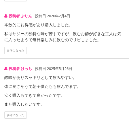
投稿者 ぷりん
投稿日 2026年2月4日
本数的にお得感があり購入しました。
私はサジーの独特な味が苦手ですが、飲むお酢が好きな主人は気
に入ったようで毎日楽しみに飲むのでリピしました。
参考になった
投稿者 けっち
投稿日 2025年5月26日
注意事項
酸味がありスッキリとして飲みやすい。
【キャンセルについて】
体に良さそうで朝子供たちも飲んでます。
※お申込み後のキャンセルはお受けできません。
安く購入もできて良かったです。
記載されている内容を必ずご確認いただき、お届けする商品セット
にご納得いただきましたうえでお申し込みください。
また購入したいです。
※パッケージ変更や商品リニューアル(成分など含む)等により、参考
参考になった
の掲載画像や画像内のバーコードなど、お届け商品と多少異なる場
合がございます。