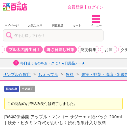
会員登録
ログイン
マイページ
お気に入り
閲覧履歴
カート
メニュー
品
プル太の誕生日！
暑さ日差し対策
防災特集
お酒
ク
毎日使うものをおトクに！★日用品デー★
サンプル百貨店
ちょっプル
飲料
果実・野菜・清涼・乳飲
軽減税率
申込終了
この商品のお申込み受付は終了しました。
[96本]伊藤園 アップル・マンゴー サジーmix 紙パック 200ml
| 鉄分・ビタミンC(※)がおいしく摂れる果汁入り飲料