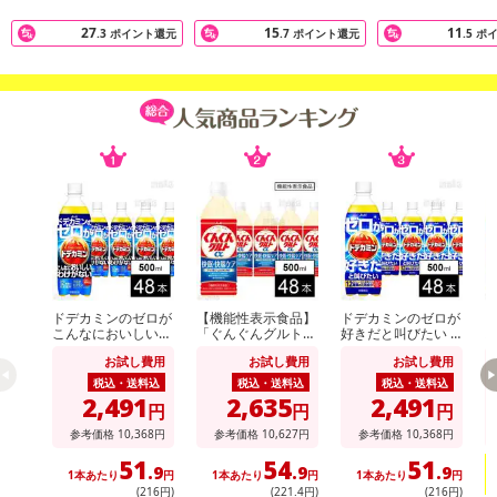
27
15
11
.3
ポイント還元
.7
ポイント還元
.5
ポ
休業日
■
その他共通および商品カテゴリー別注意事項（※必ずご確認くだ
さい）
こちらの情報は
2026年07月09日
時点での情報となります。
ドデカミンのゼロが
【機能性表示食品】
ドデカミンのゼロが
ア
こんなにおいしいわ
「ぐんぐんグルトα
好きだと叫びたい P
ス
けがない PET 500ml
快眠・快腸ケア」PE
ET 500ml
0
お試し費用
お試し費用
お試し費用
T 500ml
ー
税込・送料込
税込・送料込
税込・送料込
2,491
2,635
2,491
円
円
円
参考価格
10,368
円
参考価格
10,627
円
参考価格
10,368
円
51
54
51
.9
.9
.9
1本あたり
円
1本あたり
円
1本あたり
円
(216円)
(221
.4
円)
(216円)