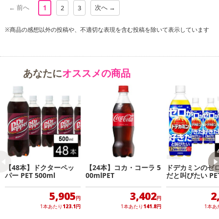
また、[新たな加工食品の原料原産地表示制度]の経過措置期間の終
← 前へ
次へ →
1
2
3
了により、商品詳細内に記載の原産国・原材料の表記が旧表記の場
合がございます。
※商品の感想以外の投稿や、不適切な表現を含む投稿を除いて表示しています
あらかじめご了承いただいた上でお申込みください。なお、本理由
によるお申込み後のキャンセル・返品交換は対応いたしかねます。
【お支払いについて】
あなたに
オススメの商品
※送料はお試し費用に含まれております。
※d払い、PayPay、au PAY、au PAY（auかんたん決済）、ソフトバ
ンクまとめて支払い、楽天ペイ、メルペイ、AEON Pay、Amazon
Payでお支払いの場合、決済のため外部サイトへ遷移します。
※予約商品は決済手段ごとに定められた決済期限日にお支払いを完
了することがございます。ご了承いただいたうえでお申し込みくだ
さい。
【48本】ドクターペッ
【24本】コカ・コーラ 5
ドデカミンのゼ
発送日カレンダー
パー PET 500ml
00mlPET
だと叫びたい PET
l
5,905
3,402
2
円
円
1本あたり
123.1
円
1本あたり
141.8
円
1本あ