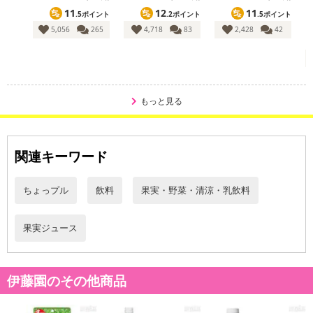
11
12
11
.5ポイント
.2ポイント
.5ポイント
1
5,056
265
4,718
83
2,428
42
もっと見る
関連キーワード
ちょっプル
飲料
果実・野菜・清涼・乳飲料
果実ジュース
伊藤園のその他商品