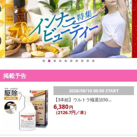
掲載予告
2026/08/10 00:00 START
【3本組】ウルトラ蟻退治50...
6,380
円
（2126.7円／本）