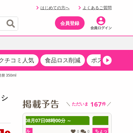
はじめての方へ
よくあるご質問
会員登録
クチコミ人気
食品ロス削減
ポストにお届け
イベント
・サプリメント
品
・収納・寝具
マタニティ
ケア
イベント最新情報（RSPほか）
 350ml
その他 食品
製菓・製パン材料
飲料ギフト
生活雑貨
メンズ
AV機器
クーポン
その他 お菓子・スイーツ
その他 飲料
スポーツ・アウトドア用品
ベビー・キッズ
その他 家電
ッシ
商品限定クーポン
167
＼
／
ただいま
件
介護用品
レッグウェア
その他 キッチン・日用品
その他 ファッション
サンプリング
 ～
08月07日08時00分 ～
0
抽選サンプル
ちょっプル
ちょっプ
0
0
0
0
込