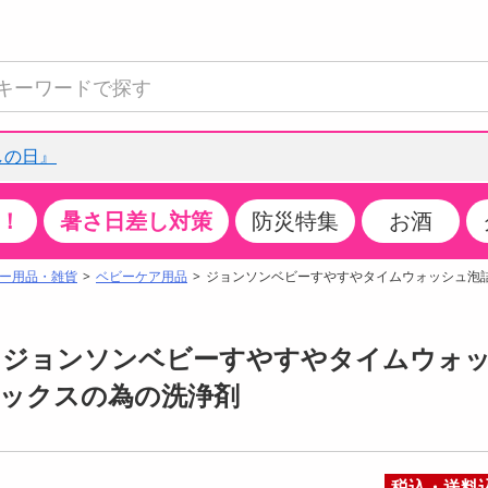
しの日』
！
暑さ日差し対策
防災特集
お酒
て見る
特設コーナー
食品・調味料
生鮮食品
お菓子
アイス・スイーツ
飲料
お酒
洗剤
キッチン・日用品
健康・ダイエット
医薬品・医薬部外
インテリア・家具
ファッション
家電
ベビー・キッズ・
ペット用品
加工食品
ヘアケア・ボディ
ビューティーケア
特集一覧
ー用品・雑貨
ベビーケア用品
ジョンソンベビーすやすやタイムウォッシュ泡詰替
全国うまいもの博
米・雑穀
肉・肉加工品
スナック菓子
アイスクリーム・シャーベット
水・ミネラルウォーター・炭酸水
ビール・発泡酒・新ジャンル
キッチン・台所用洗剤
掃除用具
健康食品・飲料
第二類医薬品
収納用品
トップス
生活家電
ベビーおむつ・トイレ用品
犬用品
カップ麺・乾麺・パスタ
ヘアケア・スタイリング
スキンケア・基礎化粧品
クチコミで選ばれた人気商品
パン・シリアル・コーンフレーク
魚介類・シーフード・水産加工品
クッキー・クラッカー
ケーキ・スイーツ
お茶・紅茶（ソフトドリンク）
ワイン
洗濯用洗剤・柔軟剤・漂白剤
洗濯用品
ダイエット
指定第二類医薬品
寝具・布団
ボトムス
キッチン家電
授乳グッズ
猫用品
インスタント・レトルト・冷凍食品・惣菜
ボディケア
ベースメイク・メイクアップ・ネイル
ルス ジョンソンベビーすやすやタイムウォ
チーズ・ヨーグルト・乳製品・卵
フルーツ・果物・果物加工品
キャンディ・ガム・タブレット
お菓子・スイーツギフト
コーヒー（ソフトドリンク）
日本酒・焼酎
バス・お風呂用洗剤
トイレ・バス用品
サプリメント
第三類医薬品
マット・カーペット・クッション
シューズ
冷房・暖房器具・空調
食事グッズ
その他 ペット用品
ナチュラル・オーガニックコスメ
リラックスの為の洗浄剤
ポイント
調味料・ドレッシング・油
野菜・きのこ
せんべい・米菓
果実・野菜・清涼・乳飲料
洋酒・リキュール
トイレ用洗剤
タオル
美容サプリメント・ドリンク
医薬部外品
テーブル・デスク・カウンター
バッグ
美容・健康家電
ベビー用品・雑貨
香水・アロマ
08月07日07時00分 ～
08月07日08時00分
ポイント履歴
缶詰・瓶詰・ジャム・はちみつ
ミールキット
チョコレート
トクホ
果実酒・梅酒
住居用洗剤
日用品
スポーツサプリメント・ドリンク
チェア・ソファ
財布・小物
パソコン・プリンター・パソコン周辺機器
家具・寝具
ちょっプル
ちょっプルポイントとは？
0
0
税込・送料