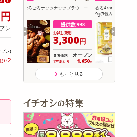
初回トライアル
8
ブラウニー
香るAroma Brew Tea ほうじ茶×カモミール
【30個】
円
サ
9g(5包入) / ジャスミン茶×ホワイトリリー 9
卵にこだわ
g(5包入)
数 998
提供数 481
プン
用
お試し費用
300
2,964
円
円
ープン)
オープン
13,824
参考価格
円
2
1,650
14
残り
り
1杯あたり
.9
円
円
もっと見る