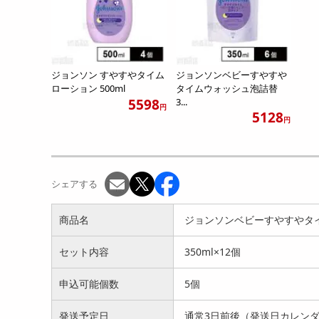
ジョンソン すやすやタイム
ジョンソンベビーすやすや
ローション 500ml
タイムウォッシュ泡詰替
5598
3...
円
5128
円
シェアする
商品名
ジョンソンベビーすやすやタイ
セット内容
350ml×12個
申込可能個数
5個
発送予定日
通常3日前後（発送日カレン