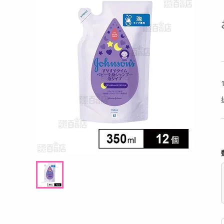
洗剤
るアールグレイ 18g
【180g×3P】米麹グラノーラ フルーツ
【6個
キッチン・日用品
g((1
ヘアケア・ボディケア
提供数 102
提供数 100
ビューティーケア
試し費用
お試し費用
,498
2,724
円
円
健康・ダイエット・サプリメント
医薬品・医薬部外品
8,208
オープン
考価格
参考価格
円
インテリア・家具・収納・寝具
17
908
杯あたり
1袋あたり
.5
円
円
ファッション
家電
ベビー・キッズ・マタニティ
ペット用品
クーポン・資格・学習
掲載予告