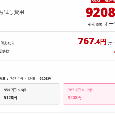
料理の素
ナッツ・ドライフルーツ
栄養ドリンク・エナジードリンク
チューハイ・カクテル
洗剤ギフト
ヘルスケア・衛生用品
健康グッズ
インテリア雑貨
時計
記録メディア・メモリーカード
マタニティ
920
】かけうま！明太クリーム麺の素 140
【2個】 ごろごろナッツナッツ
乾物・海苔・粉物
ゼリー・プリン
お茶・紅茶（茶葉）
ノンアルコール飲料
その他 洗剤
キッチン雑貨・食器・消耗品
アウトドア・イベント用品・DIY・工具
アクセサリー
その他 ベビー・キッズ・マタニティ
スマートフォン・携帯電話・タブレットアクセ
お試し費用
人前70g)×2回分) [抽選サンプル]
店舗
リー
カレー・シチュー
和菓子
コーヒー(豆・インスタント）
ビール・ワイン・お酒ギフト
調理器具・鍋・包丁
その他 インテリア・家具
ファッション雑貨
電池
提供数 6
提供
オー
店舗情報
参考価格
食品ギフト
おつまみ
ココア・チョコレート飲料
その他 アルコール飲料
弁当箱・水筒・弁当グッズ
下着・ルームウェア
電球・蛍光灯・照明
1,296
お試し費
参考価格
円
3,
767
.4円
1個あたり
(オ
参考価格
提供数
1本あた
数量：
767.4円 × 12個
9208円
854.7円 × 6個
767.4円 × 12個
5128円
9208円