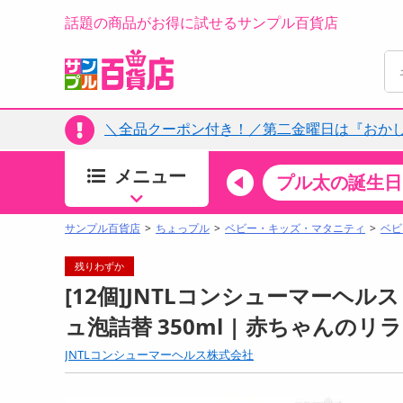
話題の商品がお得に試せるサンプル百貨店
＼全品クーポン付き！／第二金曜日は『おか
メニュー
ちょっプルカテゴリ
キッチン・日用品
食品
プル太の誕生日
すべ
食品・調味料
サンプル百貨店
ちょっプル
ベビー・キッズ・マタニティ
ベビ
生鮮食品
残りわずか
加工食品
[12個]JNTLコンシューマーヘ
お菓子
ュ泡詰替 350ml | 赤ちゃんの
アイス・スイーツ
JNTLコンシューマーヘルス株式会社
飲料
00分 ～
08月07日08時00分 ～
お酒
ちょっプル
抽選
0
0
0
0