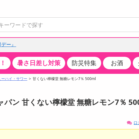
得デー』
！
暑さ日差し対策
防災特集
お酒
て見る
特設コーナー
食品・調味料
生鮮食品
お菓子
アイス・スイーツ
飲料
お酒
洗剤
キッチン・日用品
健康・ダイエット
医薬品・医薬部外
インテリア・家具
ファッション
家電
ベビー・キッズ・
ペット用品
加工食品
ヘアケア・ボディ
ビューティーケア
特集一覧
ューハイ・サワー
甘くない檸檬堂 無糖レモン7％ 500ml
全国うまいもの博
米・雑穀
肉・肉加工品
スナック菓子
アイスクリーム・シャーベット
水・ミネラルウォーター・炭酸水
ビール・発泡酒・新ジャンル
キッチン・台所用洗剤
掃除用具
健康食品・飲料
第二類医薬品
収納用品
トップス
生活家電
ベビーおむつ・トイレ用品
犬用品
カップ麺・乾麺・パスタ
ヘアケア・スタイリング
スキンケア・基礎化粧品
クチコミで選ばれた人気商品
パン・シリアル・コーンフレーク
魚介類・シーフード・水産加工品
クッキー・クラッカー
ケーキ・スイーツ
お茶・紅茶（ソフトドリンク）
ワイン
洗濯用洗剤・柔軟剤・漂白剤
洗濯用品
ダイエット
指定第二類医薬品
寝具・布団
ボトムス
キッチン家電
授乳グッズ
猫用品
インスタント・レトルト・冷凍食品・惣菜
ボディケア
ベースメイク・メイクアップ・ネイル
パン 甘くない檸檬堂 無糖レモン7％ 50
チーズ・ヨーグルト・乳製品・卵
フルーツ・果物・果物加工品
キャンディ・ガム・タブレット
お菓子・スイーツギフト
コーヒー（ソフトドリンク）
日本酒・焼酎
バス・お風呂用洗剤
トイレ・バス用品
サプリメント
第三類医薬品
マット・カーペット・クッション
シューズ
冷房・暖房器具・空調
食事グッズ
その他 ペット用品
ナチュラル・オーガニックコスメ
ポイント
調味料・ドレッシング・油
野菜・きのこ
せんべい・米菓
果実・野菜・清涼・乳飲料
洋酒・リキュール
トイレ用洗剤
タオル
美容サプリメント・ドリンク
医薬部外品
テーブル・デスク・カウンター
バッグ
美容・健康家電
ベビー用品・雑貨
香水・アロマ
口
08月06日20時00分 ～
08月06日20時00分
ポイント履歴
缶詰・瓶詰・ジャム・はちみつ
ミールキット
チョコレート
トクホ
果実酒・梅酒
住居用洗剤
日用品
スポーツサプリメント・ドリンク
チェア・ソファ
財布・小物
パソコン・プリンター・パソコン周辺機器
家具・寝具
っプル
ちょっプル
ちょっプルポイントとは？
0
0