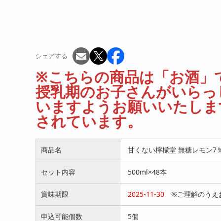
シェアする
※こちらの商品は「お酒」で
授乳期のお子さんがいらっ
いますようお願いいたします
されています。
商品名
甘くない檸檬堂 無糖レモン7％ 
セット内容
500ml×48本
賞味期限
2025-11-30
※ご理解のうえ
申込可能個数
5個