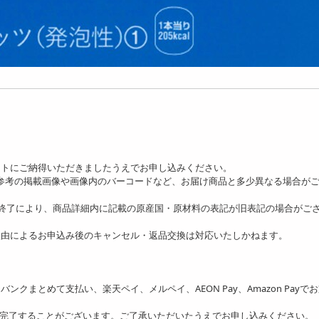
ットにご納得いただきましたうえでお申し込みください。
、参考の掲載画像や画像内のバーコードなど、お届け商品と多少異なる場合が
の終了により、商品詳細内に記載の原産国・原材料の表記が旧表記の場合がご
理由によるお申込み後のキャンセル・返品交換は対応いたしかねます。
ソフトバンクまとめて支払い、楽天ペイ、メルペイ、AEON Pay、Amazon Payで
を完了することがございます。ご了承いただいたうえでお申し込みください。