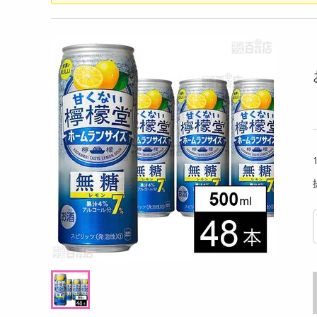
洗剤
水のいらないシャン
【右手用×1+左手用×1 】暗闇でも作業でき
【#0
キッチン・日用品
るLEDライト付きグローブ
＆シェ
ヘアケア・ボディケア
提供数 20
提供数 20
ビューティーケア
試し費用
お試し費用
,353
1,179
円
円
健康・ダイエット・サプリメント
医薬品・医薬部外品
オープン
2,230
考価格
参考価格
円
インテリア・家具・収納・寝具
838
本あたり
.3
円
ファッション
家電
ベビー・キッズ・マタニティ
ペット用品
クーポン・資格・学習
掲載予告