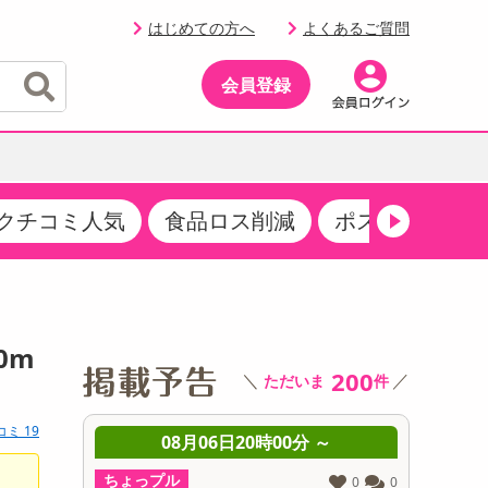
はじめての方へ
よくあるご質問
会員登録
クチコミ人気
食品ロス削減
ポストにお届け
イベント
・サプリメント
品
・収納・寝具
マタニティ
ケア
イベント最新情報（RSPほか）
その他 食品
製菓・製パン材料
飲料ギフト
生活雑貨
メンズ
AV機器
クーポン
その他 お菓子・スイーツ
その他 飲料
スポーツ・アウトドア用品
ベビー・キッズ
その他 家電
0m
商品限定クーポン
200
＼
／
ただいま
件
介護用品
レッグウェア
その他 キッチン・日用品
その他 ファッション
サンプリング
コミ 19
 ～
08月06日20時00分 ～
0
抽選サンプル
ちょっプル
ちょっプ
0
0
0
0