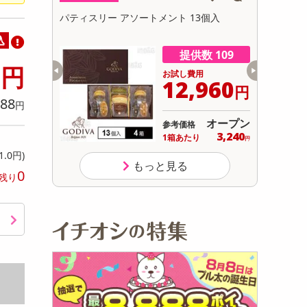
初回トライアル
3個入
人気商品特別セット「ガラス製かかとシャ
パティスリ
サ
ープナー+ガラス製ネイルブライトナー」
込
数 109
提供数 92
5
円
用
お試し費用
,960
1,490
円
円
88
円
オープン
オープン
参考価格
3,240
り
円
1.0円)
もっと見る
0
残り