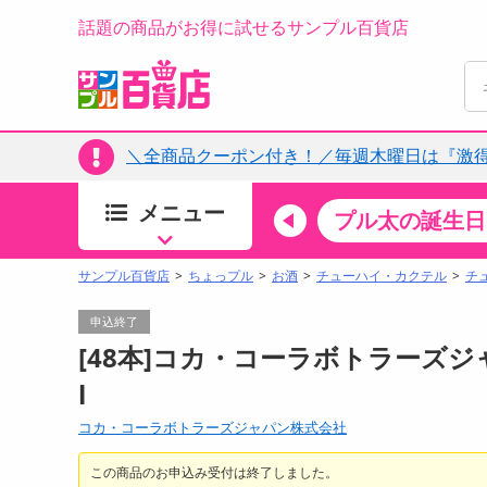
話題の商品がお得に試せるサンプル百貨店
＼全商品クーポン付き！／毎週木曜日は『激
メニュー
ちょっプルカテゴリ
キッチン・日用品
食品
プル太の誕生日
すべ
食品・調味料
サンプル百貨店
ちょっプル
お酒
チューハイ・カクテル
チ
生鮮食品
申込終了
加工食品
[48本]コカ・コーラボトラーズジャ
お菓子
l
アイス・スイーツ
コカ・コーラボトラーズジャパン株式会社
飲料
00分 ～
08月06日20時00分 ～
お酒
この商品のお申込み受付は終了しました。
ちょっプル
ちょ
0
0
0
0