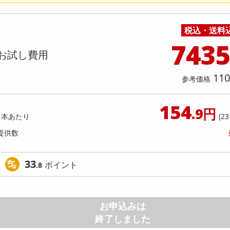
料理の素
ナッツ・ドライフルーツ
栄養ドリンク・エナジードリンク
チューハイ・カクテル
洗剤ギフト
ヘルスケア・衛生用品
健康グッズ
インテリア雑貨
時計
記録メディア・メモリーカード
マタニティ
4グリーン+ブルー】DNM ハイライト
パティスリー アソートメント 1
乾物・海苔・粉物
ゼリー・プリン
お茶・紅茶（茶葉）
ノンアルコール飲料
その他 洗剤
キッチン雑貨・食器・消耗品
アウトドア・イベント用品・DIY・工具
アクセサリー
その他 ベビー・キッズ・マタニティ
スマートフォン・携帯電話・タブレットアクセ
ーディング プレイ101スティング
店舗
リー
税込・送料
カレー・シチュー
和菓子
コーヒー(豆・インスタント）
ビール・ワイン・お酒ギフト
調理器具・鍋・包丁
その他 インテリア・家具
ファッション雑貨
電池
提供数 494
提供
743
店舗情報
お試し費用
食品ギフト
おつまみ
ココア・チョコレート飲料
その他 アルコール飲料
弁当箱・水筒・弁当グッズ
下着・ルームウェア
電球・蛍光灯・照明
お試し費用
お試し費
1,373
12
円
110
参考価格
オープン
参考価格
参考価格
1箱あた
154
.9円
1本あたり
(23
提供数
33
ポイント
.8
お申込みは
終了しました