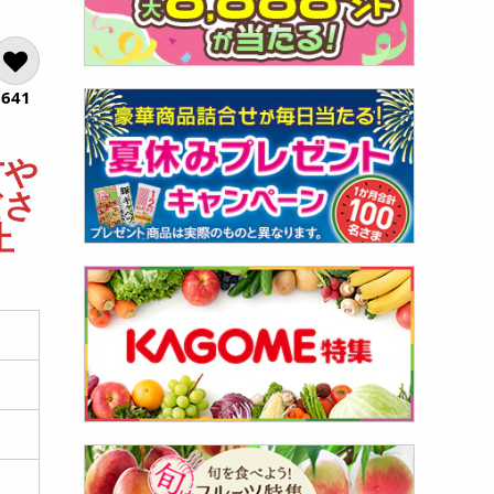
641
方や
ださ
止