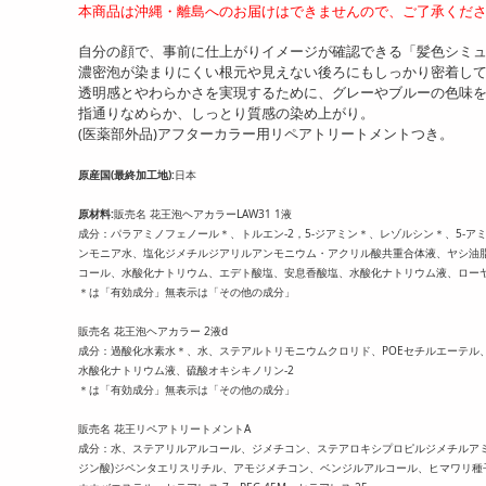
本商品は沖縄・離島へのお届けはできませんので、ご了承くだ
自分の顔で、事前に仕上がりイメージが確認できる「髪色シミュ
濃密泡が染まりにくい根元や見えない後ろにもしっかり密着し
透明感とやわらかさを実現するために、グレーやブルーの色味
指通りなめらか、しっとり質感の染め上がり。
(医薬部外品)アフターカラー用リペアトリートメントつき。
原産国(最終加工地):
日本
原材料:
販売名 花王泡ヘアカラーLAW31 1液
成分：パラアミノフェノール＊、トルエン-2，5-ジアミン＊、レゾルシン＊、5-アミ
ンモニア水、塩化ジメチルジアリルアンモニウム・アクリル酸共重合体液、ヤシ油脂
コール、水酸化ナトリウム、エデト酸塩、安息香酸塩、水酸化ナトリウム液、ロー
＊は「有効成分」無表示は「その他の成分」
販売名 花王泡ヘアカラー 2液d
成分：過酸化水素水＊、水、ステアルトリモニウムクロリド、POEセチルエーテル
水酸化ナトリウム液、硫酸オキシキノリン-2
＊は「有効成分」無表示は「その他の成分」
販売名 花王リペアトリートメントA
成分：水、ステアリルアルコール、ジメチコン、ステアロキシプロピルジメチルアミ
ジン酸)ジペンタエリスリチル、アモジメチコン、ベンジルアルコール、ヒマワリ