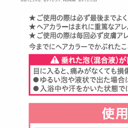
ホホバエステル、セテアレス-7、PEG-45M、セテアレス-25