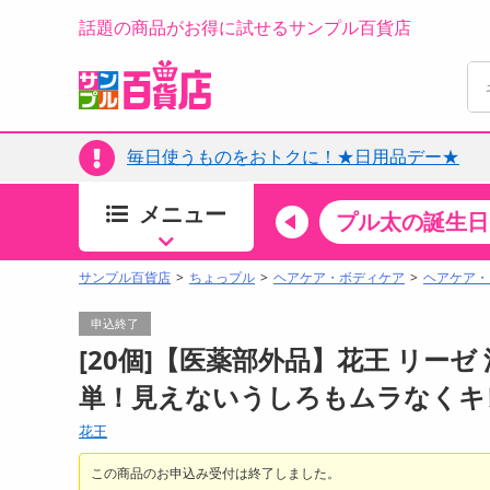
話題の商品がお得に試せるサンプル百貨店
毎日使うものをおトクに！★日用品デー★
メニュー
ちょっプルカテゴリ
キッチン・日用品
食品
プル太の誕生日
すべ
食品・調味料
サンプル百貨店
ちょっプル
ヘアケア・ボディケア
ヘアケア・
生鮮食品
申込終了
加工食品
[20個]【医薬部外品】花王 リーゼ 
お菓子
単！見えないうしろもムラなくキ
アイス・スイーツ
花王
飲料
00分 ～
08月09日08時00分 ～
お酒
この商品のお申込み受付は終了しました。
ちょっプル
抽選
0
0
0
0