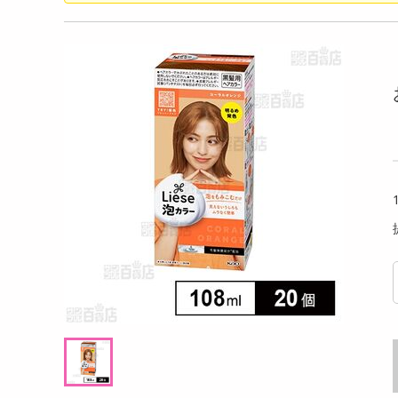
洗剤
アイス 80g
ロータス ビスコフサンド ビスコフクリーム
【4本
キッチン・日用品
110g
ルビー
ヘアケア・ボディケア
提供数 55
提供数 55
ビューティーケア
試し費用
お試し費用
,766
3,021
円
円
健康・ダイエット・サプリメント
医薬品・医薬部外品
7,698
4,147
考価格
参考価格
円
円
インテリア・家具・収納・寝具
132
251
本あたり
1袋あたり
.4
.8
円
円
ファッション
家電
ベビー・キッズ・マタニティ
ペット用品
クーポン・資格・学習
掲載予告