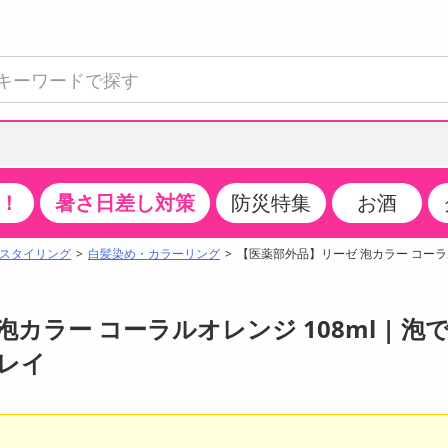
！
暑さ日差し対策
防災特集
お酒
て見る
特設コーナー
食品・調味料
生鮮食品
お菓子
アイス・スイーツ
飲料
お酒
洗剤
キッチン・日用品
健康・ダイエット
医薬品・医薬部外
インテリア・家具
ファッション
家電
ベビー・キッズ・
ペット用品
加工食品
ヘアケア・ボディ
ビューティーケア
特集一覧
スタイリング
白髪染め・カラーリング
【医薬部外品】リーゼ 泡カラー コーラル
全国うまいもの博
米・雑穀
肉・肉加工品
スナック菓子
アイスクリーム・シャーベット
水・ミネラルウォーター・炭酸水
ビール・発泡酒・新ジャンル
キッチン・台所用洗剤
掃除用具
健康食品・飲料
第二類医薬品
収納用品
トップス
生活家電
ベビーおむつ・トイレ用品
犬用品
カップ麺・乾麺・パスタ
ヘアケア・スタイリング
スキンケア・基礎化粧品
クチコミで選ばれた人気商品
パン・シリアル・コーンフレーク
魚介類・シーフード・水産加工品
クッキー・クラッカー
ケーキ・スイーツ
お茶・紅茶（ソフトドリンク）
ワイン
洗濯用洗剤・柔軟剤・漂白剤
洗濯用品
ダイエット
指定第二類医薬品
寝具・布団
ボトムス
キッチン家電
授乳グッズ
猫用品
インスタント・レトルト・冷凍食品・惣菜
ボディケア
ベースメイク・メイクアップ・ネイル
泡カラー コーラルオレンジ 108ml | 泡
チーズ・ヨーグルト・乳製品・卵
フルーツ・果物・果物加工品
キャンディ・ガム・タブレット
お菓子・スイーツギフト
コーヒー（ソフトドリンク）
日本酒・焼酎
バス・お風呂用洗剤
トイレ・バス用品
サプリメント
第三類医薬品
マット・カーペット・クッション
シューズ
冷房・暖房器具・空調
食事グッズ
その他 ペット用品
ナチュラル・オーガニックコスメ
レイ
ポイント
調味料・ドレッシング・油
野菜・きのこ
せんべい・米菓
果実・野菜・清涼・乳飲料
洋酒・リキュール
トイレ用洗剤
タオル
美容サプリメント・ドリンク
医薬部外品
テーブル・デスク・カウンター
バッグ
美容・健康家電
ベビー用品・雑貨
香水・アロマ
08月09日07時00分 ～
08月09日08時00分
ポイント履歴
缶詰・瓶詰・ジャム・はちみつ
ミールキット
チョコレート
トクホ
果実酒・梅酒
住居用洗剤
日用品
スポーツサプリメント・ドリンク
チェア・ソファ
財布・小物
パソコン・プリンター・パソコン周辺機器
家具・寝具
ちょっプル
ちょっプルポイントとは？
0
0