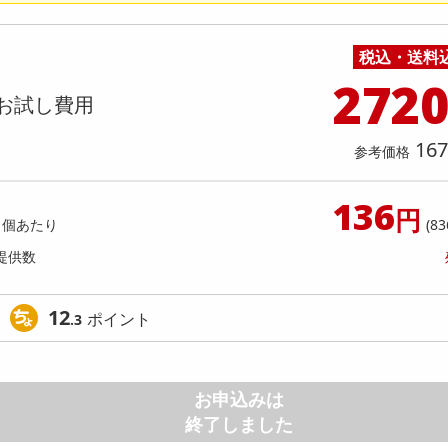
料理の素
ナッツ・ドライフルーツ
栄養ドリンク・エナジードリンク
チューハイ・カクテル
洗剤ギフト
ヘルスケア・衛生用品
健康グッズ
インテリア雑貨
時計
記録メディア・メモリーカード
マタニティ
】モンスター ウルトラファンタジー
【6個入】★新改良★ごろごろ
乾物・海苔・粉物
ゼリー・プリン
お茶・紅茶（茶葉）
ノンアルコール飲料
その他 洗剤
キッチン雑貨・食器・消耗品
アウトドア・イベント用品・DIY・工具
アクセサリー
その他 ベビー・キッズ・マタニティ
スマートフォン・携帯電話・タブレットアクセ
レッド 缶 355ml [抽選サンプル]
( ベリー )
店舗
リー
税込・送料
カレー・シチュー
和菓子
コーヒー(豆・インスタント）
ビール・ワイン・お酒ギフト
調理器具・鍋・包丁
その他 インテリア・家具
ファッション雑貨
電池
提供数 6
提供
272
店舗情報
お試し費用
食品ギフト
おつまみ
ココア・チョコレート飲料
その他 アルコール飲料
弁当箱・水筒・弁当グッズ
下着・ルームウェア
電球・蛍光灯・照明
920
お試し費
参考価格
円
1,
167
参考価格
参考価格
1個あた
136
円
1個あたり
(83
提供数
12
ポイント
.3
お申込みは
終了しました