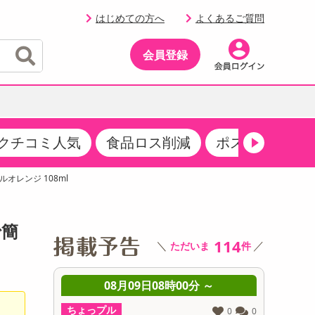
はじめての方へ
よくあるご質問
会員登録
クチコミ人気
食品ロス削減
ポストにお届け
イベント
・サプリメント
品
・収納・寝具
マタニティ
ケア
イベント最新情報（RSPほか）
オレンジ 108ml
その他 食品
製菓・製パン材料
飲料ギフト
生活雑貨
メンズ
AV機器
クーポン
その他 お菓子・スイーツ
その他 飲料
スポーツ・アウトドア用品
ベビー・キッズ
その他 家電
で簡
商品限定クーポン
114
＼
／
ただいま
件
介護用品
レッグウェア
その他 キッチン・日用品
その他 ファッション
サンプリング
 ～
08月09日08時00分 ～
0
抽選サンプル
ちょっプル
ちょっプ
0
0
0
0