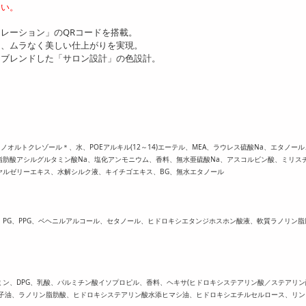
さい。
レーション」のQRコードを搭載。
て、ムラなく美しい仕上がりを実現。
をブレンドした「サロン設計」の色設計。
ノオルトクレゾール＊、水、POEアルキル(12～14)エーテル、MEA、ラウレス硫酸Na、エタノー
肪酸アシルグルタミン酸Na、塩化アンモニウム、香料、無水亜硫酸Na、アスコルビン酸、ミリス
ヤルゼリーエキス、水解シルク液、キイチゴエキス、BG、無水エタノール
、PG、PPG、ベヘニルアルコール、セタノール、ヒドロキシエタンジホスホン酸液、軟質ラノリン脂
ン、DPG、乳酸、パルミチン酸イソプロピル、香料、ヘキサ(ヒドロキシステアリン酸／ステアリン
種子油、ラノリン脂肪酸、ヒドロキシステアリン酸水添ヒマシ油、ヒドロキシエチルセルロース、リン