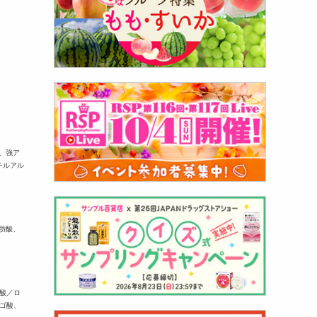
ル、強ア
チルアル
肪酸、
酸／ロ
ゴ酸、