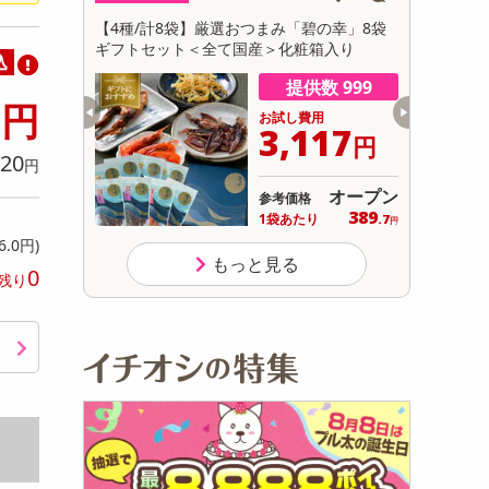
初回トライアル
フィナンシェ
【4種/計8袋】厳選おつまみ「碧の幸」8袋
【計650g
サ
ギフトセット＜全て国産＞化粧箱入り
込
数 9975
提供数 999
0
円
用
お試し費用
389
3,117
円
円
20
円
オープン
オープン
参考価格
231
389
り
1袋あたり
.5
.7
円
円
6.0円)
もっと見る
0
残り