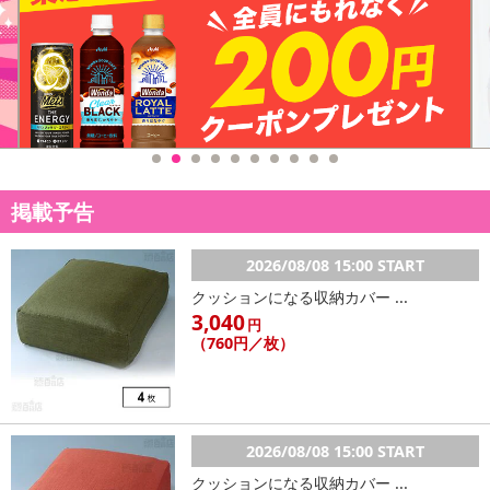
※予約商品は決済手段ごとに定められた決済期限日にお支払いを完
了することがございます。ご了承いただいたうえでお申し込みくだ
さい。
発送日カレンダー
掲載予告
2026/08/08 15:00 START
クッションになる収納カバー ...
3,040
円
（760円／枚）
休業日
■
その他共通および商品カテゴリー別注意事項（※必ずご確認くだ
さい）
2026/08/08 15:00 START
クッションになる収納カバー ...