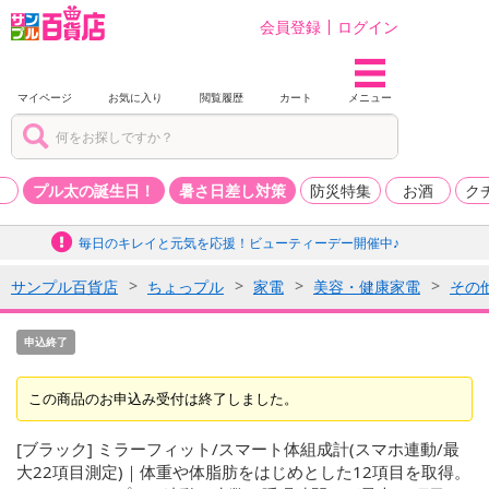
会員登録
ログイン
マイページ
お気に入り
閲覧履歴
カート
メニュー
品
プル太の誕生日！
暑さ日差し対策
防災特集
お酒
ク
毎日のキレイと元気を応援！ビューティーデー開催中♪
サンプル百貨店
ちょっプル
家電
美容・健康家電
その
申込終了
この商品のお申込み受付は終了しました。
[ブラック] ミラーフィット/スマート体組成計(スマホ連動/最
大22項目測定)｜体重や体脂肪をはじめとした12項目を取得。