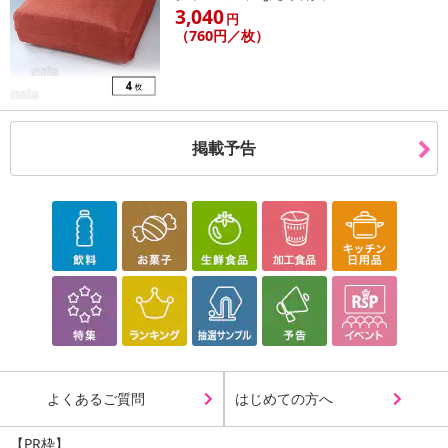
こちらの情報は
2026年07月09日
時点での情報となります。
3,040
円
（760円／枚）
掲載予告
よくあるご質問
はじめての方へ
【PR枠】