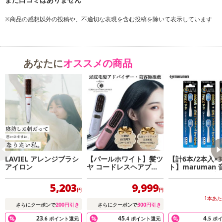
※商品の感想以外の投稿や、不適切な表現を含む投稿を除いて表示しています
あなたに
オススメの商品
LAVIEL アレンジブラシ
【パールホワイト】髪ツ
【計6本/2本入×
アイロン
ヤ コードレスヘアブラ
ト】maruman
シアイロン
動歯ブラシ 幅広
替えブラシ
5,203
9,999
円
円
1本あ
200
300
さらにクーポンで
円引き
さらにクーポンで
円引き
23
45
4
.6
ポイント還元
.4
ポイント還元
.5
ポ