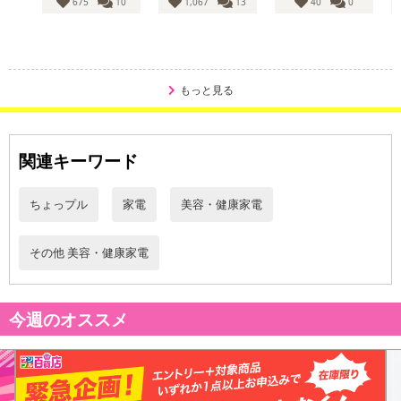
注意事項
675
10
1,067
13
40
0
【キャンセルについて】
※お申込み後のキャンセルはお受けできません。
記載されている内容を必ずご確認いただき、お届けする商品セット
もっと見る
にご納得いただきましたうえでお申し込みください。
※パッケージ変更や商品リニューアル(成分など含む)等により、参考
の掲載画像や画像内のバーコードなど、お届け商品と多少異なる場
関連キーワード
合がございます。
また、[新たな加工食品の原料原産地表示制度]の経過措置期間の終
了により、商品詳細内に記載の原産国・原材料の表記が旧表記の場
ちょっプル
家電
美容・健康家電
合がございます。
あらかじめご了承いただいた上でお申込みください。なお、本理由
その他 美容・健康家電
によるお申込み後のキャンセル・返品交換は対応いたしかねます。
【お支払いについて】
今週のオススメ
※送料はお試し費用に含まれております。
※d払い、PayPay、au PAY、au PAY（auかんたん決済）、ソフトバ
ンクまとめて支払い、楽天ペイ、メルペイ、AEON Pay、Amazon
Payでお支払いの場合、決済のため外部サイトへ遷移します。