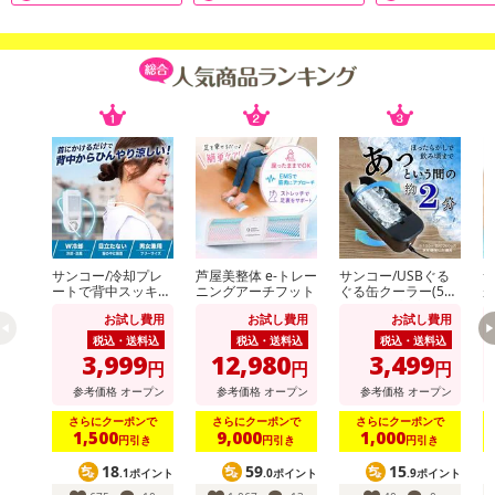
本商品は沖縄・離島へのお届けはできませんので、ご了承くださ
い。
※画像はイメージです。
※お届けの商品は【[ブラック] MIRROR FIT.(ミラーフィット)/スマ
サンコー/冷却プレ
芦屋美整体 e-トレー
サンコー/USBぐる
サ
ート 体組成計(スマホ連動/最大22項目測定)/MFSS4-BLACK】とな
ートで背中スッキリ
ニングアーチフット
ぐる缶クーラー(500
ります。
涼しい「セナクー
ml缶/小瓶対応)/GRK
お試し費用
お試し費用
お試し費用
ル」 (冷却プレート
N25CBK
2
※取扱説明書をよくお読みの上、製品は正しくご使用頂きますよう
&送風のW冷却/吸気
の
税込・送料込
税込・送料込
税込・送料込
口/男女兼用)/SENA
重
お願い致します。
3,999
12,980
3,499
円
円
円
CLSWH
H
※ミラーフィットトレーナーが提供する、筋トレ、ダンス、ヨガな
参考価格
オープン
参考価格
オープン
参考価格
オープン
ど400本以上の全てのコンテンツ視聴するには、MIRROR FIT. 本体
さらにクーポンで
さらにクーポンで
さらにクーポンで
のご購入及びサブスクリプション登録が必要です。
1,500
9,000
1,000
円引き
円引き
円引き
18
59
15
.1ポイント
.0ポイント
.9ポイント