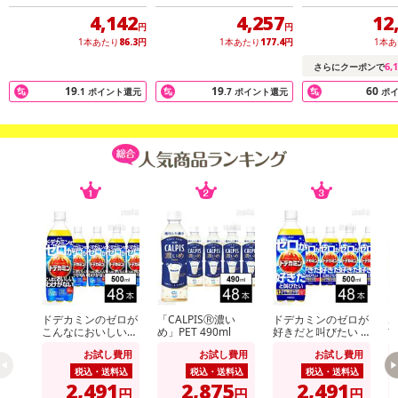
Payでお支払いの場合、決済のため外部サイトへ遷移します。
4,142
4,257
12
※予約商品は決済手段ごとに定められた決済期限日にお支払いを完
円
円
了することがございます。ご了承いただいたうえでお申し込みくだ
1本あたり
86.3
円
1本あたり
177.4
円
1本
さい。
6,
さらにクーポンで
19
19
60
.1
ポイント還元
.7
ポイント還元
ポ
発送日カレンダー
休業日
ドデカミンのゼロが
「CALPISⓇ濃い
ドデカミンのゼロが
ホ
こんなにおいしいわ
め」PET 490ml
好きだと叫びたい P
玄
けがない PET 500ml
ET 500ml
お試し費用
お試し費用
お試し費用
■
その他共通および商品カテゴリー別注意事項（※必ずご確認くだ
税込・送料込
税込・送料込
税込・送料込
さい）
2,491
2,875
2,491
円
円
円