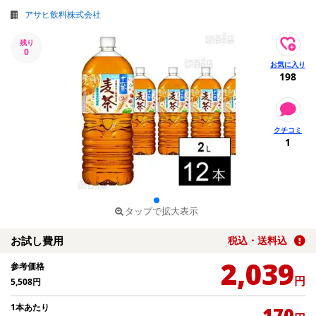
アサヒ飲料株式会社
残り
0
198
1
タップで拡大表示
お試し費用
税込・送料込
2,039
参考価格
円
5,508
円
1本あたり
170