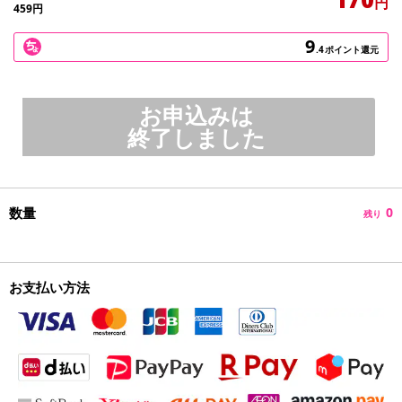
円
459
円
9
.4
ポイント還元
お申込みは
終了しました
数量
0
残り
お支払い方法