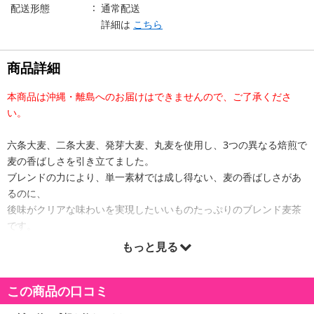
配送形態
通常配送
詳細は
こちら
商品詳細
本商品は沖縄・離島へのお届けはできませんので、ご了承くださ
い。
六条大麦、二条大麦、発芽大麦、丸麦を使用し、3つの異なる焙煎で
麦の香ばしさを引き立てました。
ブレンドの力により、単一素材では成し得ない、麦の香ばしさがあ
るのに、
後味がクリアな味わいを実現したいいものたっぷりのブレンド麦茶
です。
もっと見る
原産国(最終加工地):
日本
この商品の口コミ
注意事項:
・実際にお届けする商品とパッケージ等が異なる場合がございますので、あらかじめ
ご了承ください。