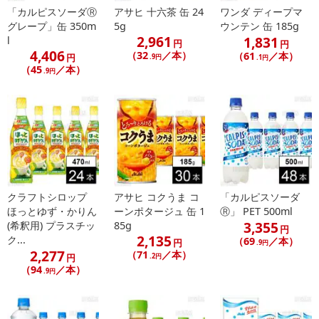
「カルピスソーダⓇ
アサヒ 十六茶 缶 24
ワンダ ディープマ
グレープ」缶 350m
5g
ウンテン 缶 185g
2,961
1,831
l
円
円
4,406
（32
／本）
（61
／本）
円
.9円
.1円
（45
／本）
.9円
クラフトシロップ
アサヒ コクうま コ
「カルピスソーダ
ほっとゆず・かりん
ーンポタージュ 缶 1
Ⓡ」 PET 500ml
3,355
(希釈用) プラスチッ
85g
円
2,135
ク...
（69
／本）
円
.9円
2,277
（71
／本）
円
.2円
（94
／本）
.9円