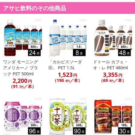
アサヒ飲料のその他商品
ワンダ モーニング
「カルピスソーダ
ドトール カフェ・
アメリカーノ ブラ
Ⓡ」 PET 1.5L
オ・レ PET 480ml
1,523
3,355
ック PET 500ml
円
円
2,200
（190
／本）
（69
／本）
円
.4円
.9円
（91
／本）
.7円