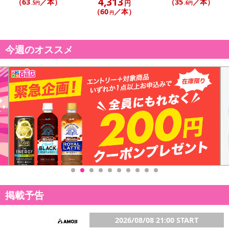
4,313
（63
／本）
（35
／本）
円
.5円
.6円
（60
／本）
円
今週のオススメ
掲載予告
2026/08/08 21:00 START