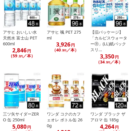
アサヒ おいしい水
アサヒ 颯 PET 275
【旧パッケージ】
天然水 富士山 PET
ml
「カルピスウォータ
3,926
600ml
ーⓇ」(LL)紙パック
円
2,846
スリ...
（40
／本）
円
.9円
3,350
（59
／本）
.3円
円
（34
／本）
.9円
三ツ矢サイダーZER
ワンダ コクのカフ
ワンダ ブラック ザ
O 缶 250ml
ェオレ ボトル缶 26
アロマ 缶 185g
5,080
4,264
0g
円
円