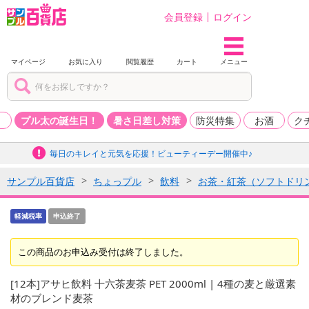
会員登録
ログイン
マイページ
お気に入り
閲覧履歴
カート
メニュー
品
プル太の誕生日！
暑さ日差し対策
防災特集
お酒
ク
毎日のキレイと元気を応援！ビューティーデー開催中♪
サンプル百貨店
ちょっプル
飲料
お茶・紅茶（ソフトドリ
軽減税率
申込終了
この商品のお申込み受付は終了しました。
[12本]アサヒ飲料 十六茶麦茶 PET 2000ml | 4種の麦と厳選素
材のブレンド麦茶