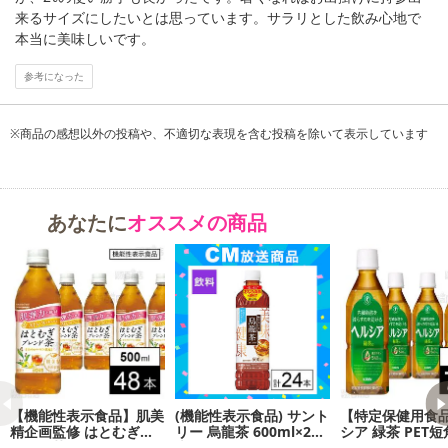
注意事項
来るサイズにしたいとは思っています。サラリとした飲み心地で
本当に美味しいです。
【キャンセルについて】
参考になった
※お申込み後のキャンセルはお受けできません。
記載されている内容を必ずご確認いただき、お届けする商品セット
にご納得いただきましたうえでお申し込みください。
※商品の感想以外の投稿や、不適切な表現を含む投稿を除いて表示しています
※パッケージ変更や商品リニューアル(成分など含む)等により、参考
の掲載画像や画像内のバーコードなど、お届け商品と多少異なる場
合がございます。
あなたに
オススメの商品
また、[新たな加工食品の原料原産地表示制度]の経過措置期間の終
了により、商品詳細内に記載の原産国・原材料の表記が旧表記の場
合がございます。
あらかじめご了承いただいた上でお申込みください。なお、本理由
によるお申込み後のキャンセル・返品交換は対応いたしかねます。
【お支払いについて】
※送料はお試し費用に含まれております。
※d払い、PayPay、au PAY、au PAY（auかんたん決済）、ソフトバ
【機能性表示食品】肌美
(機能性表示食品) サント
【特定保健用食
ンクまとめて支払い、楽天ペイ、メルペイ、AEON Pay、Amazon
精企画監修 はとむぎブ
リー 烏龍茶 600ml×24
シア 緑茶 PET短角
レンド茶 500ml
本
ml