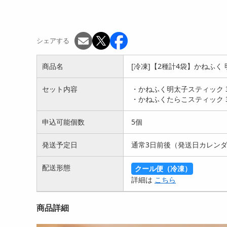
シェアする
商品名
[冷凍]【2種計4袋】かねふ
セット内容
・かねふく明太子スティック 30
・かねふくたらこスティック 30
申込可能個数
5個
発送予定日
通常3日前後（発送日カレン
配送形態
クール便（冷凍）
詳細は
こちら
商品詳細