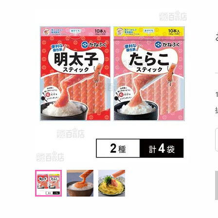
洗剤
るアールグレイ 18g
【180g×3P】米麹グラノーラ フルーツ
【6個
キッチン・日用品
g((1
ヘアケア・ボディケア
提供数 102
提供数 100
ビューティーケア
試し費用
お試し費用
,498
2,724
円
円
健康・ダイエット・サプリメント
医薬品・医薬部外品
8,208
オープン
考価格
参考価格
円
インテリア・家具・収納・寝具
17
908
杯あたり
1袋あたり
.5
円
円
ファッション
家電
ベビー・キッズ・マタニティ
ペット用品
クーポン・資格・学習
掲載予告