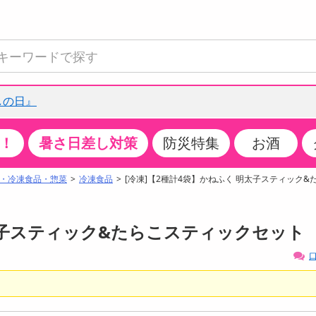
しの日』
！
暑さ日差し対策
防災特集
お酒
て見る
特設コーナー
食品・調味料
生鮮食品
お菓子
アイス・スイーツ
飲料
お酒
洗剤
キッチン・日用品
健康・ダイエット
医薬品・医薬部外
インテリア・家具
ファッション
家電
ベビー・キッズ・
ペット用品
加工食品
ヘアケア・ボディ
ビューティーケア
特集一覧
・冷凍食品・惣菜
冷凍食品
[冷凍]【2種計4袋】かねふく 明太子スティック
全国うまいもの博
米・雑穀
肉・肉加工品
スナック菓子
アイスクリーム・シャーベット
水・ミネラルウォーター・炭酸水
ビール・発泡酒・新ジャンル
キッチン・台所用洗剤
掃除用具
健康食品・飲料
第二類医薬品
収納用品
トップス
生活家電
ベビーおむつ・トイレ用品
犬用品
カップ麺・乾麺・パスタ
ヘアケア・スタイリング
スキンケア・基礎化粧品
クチコミで選ばれた人気商品
パン・シリアル・コーンフレーク
魚介類・シーフード・水産加工品
クッキー・クラッカー
ケーキ・スイーツ
お茶・紅茶（ソフトドリンク）
ワイン
洗濯用洗剤・柔軟剤・漂白剤
洗濯用品
ダイエット
指定第二類医薬品
寝具・布団
ボトムス
キッチン家電
授乳グッズ
猫用品
インスタント・レトルト・冷凍食品・惣菜
ボディケア
ベースメイク・メイクアップ・ネイル
明太子スティック&たらこスティックセット
チーズ・ヨーグルト・乳製品・卵
フルーツ・果物・果物加工品
キャンディ・ガム・タブレット
お菓子・スイーツギフト
コーヒー（ソフトドリンク）
日本酒・焼酎
バス・お風呂用洗剤
トイレ・バス用品
サプリメント
第三類医薬品
マット・カーペット・クッション
シューズ
冷房・暖房器具・空調
食事グッズ
その他 ペット用品
ナチュラル・オーガニックコスメ
口
ポイント
調味料・ドレッシング・油
野菜・きのこ
せんべい・米菓
果実・野菜・清涼・乳飲料
洋酒・リキュール
トイレ用洗剤
タオル
美容サプリメント・ドリンク
医薬部外品
テーブル・デスク・カウンター
バッグ
美容・健康家電
ベビー用品・雑貨
香水・アロマ
08月07日07時00分 ～
08月07日08時00分
ポイント履歴
缶詰・瓶詰・ジャム・はちみつ
ミールキット
チョコレート
トクホ
果実酒・梅酒
住居用洗剤
日用品
スポーツサプリメント・ドリンク
チェア・ソファ
財布・小物
パソコン・プリンター・パソコン周辺機器
家具・寝具
ちょっプル
ちょっプルポイントとは？
0
0