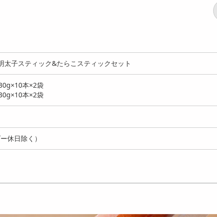
く 明太子スティック&たらこスティックセット
g×10本×2袋
g×10本×2袋
ダー休日除く）