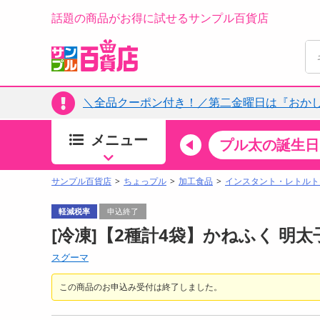
話題の商品がお得に試せるサンプル百貨店
＼全品クーポン付き！／第二金曜日は『おか
メニュー
ちょっプルカテゴリ
キッチン・日用品
食品
プル太の誕生日
すべ
食品・調味料
サンプル百貨店
ちょっプル
加工食品
インスタント・レトルト
生鮮食品
軽減税率
申込終了
加工食品
[冷凍]【2種計4袋】かねふく 
お菓子
スグーマ
アイス・スイーツ
飲料
この商品のお申込み受付は終了しました。
00分 ～
08月07日08時00分 ～
お酒
ちょっプル
抽選
0
0
0
0