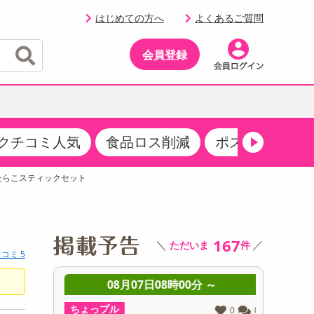
はじめての方へ
よくあるご質問
会員登録
クチコミ人気
食品ロス削減
ポストにお届け
イベント
・サプリメント
品
・収納・寝具
マタニティ
ケア
イベント最新情報（RSPほか）
&たらこスティックセット
その他 食品
製菓・製パン材料
飲料ギフト
生活雑貨
メンズ
AV機器
クーポン
その他 お菓子・スイーツ
その他 飲料
スポーツ・アウトドア用品
ベビー・キッズ
その他 家電
商品限定クーポン
167
＼
／
ただいま
件
介護用品
レッグウェア
コミ 5
その他 キッチン・日用品
その他 ファッション
サンプリング
 ～
08月07日08時00分 ～
0
抽選サンプル
ちょっプル
ちょっプ
0
0
0
0