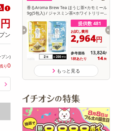
初回トライアル
込
ブラウニー
香るAroma Brew Tea ほうじ茶×カモミール
【30個】
サ
9g(5包入) / ジャスミン茶×ホワイトリリー 9
卵にこだわ
0
g(5包入)
円
数 998
提供数 481
用
お試し費用
プン
300
2,964
円
円
オープン
13,824
参考価格
円
ープン)
1,650
14
り
1杯あたり
.9
円
円
0
残り
もっと見る