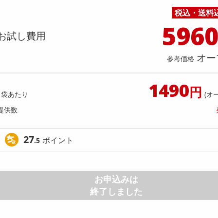
料理の素
ナッツ・ドライフルーツ
栄養ドリンク・エナジードリンク
チューハイ・カクテル
洗剤ギフト
ヘルスケア・衛生用品
健康グッズ
インテリア雑貨
時計
記録メディア・メモリーカード
マタニティ
税込・送料
】かけうま！明太クリーム麺の素 140
【2個】 ごろごろナッツナッツ
乾物・海苔・粉物
ゼリー・プリン
お茶・紅茶（茶葉）
ノンアルコール飲料
その他 洗剤
キッチン雑貨・食器・消耗品
アウトドア・イベント用品・DIY・工具
アクセサリー
その他 ベビー・キッズ・マタニティ
スマートフォン・携帯電話・タブレットアクセ
人前70g)×2回分) [抽選サンプル]
店舗
596
リー
お試し費用
カレー・シチュー
和菓子
コーヒー(豆・インスタント）
ビール・ワイン・お酒ギフト
調理器具・鍋・包丁
その他 インテリア・家具
ファッション雑貨
電池
提供数 6
提供
店舗情報
食品ギフト
おつまみ
ココア・チョコレート飲料
その他 アルコール飲料
弁当箱・水筒・弁当グッズ
下着・ルームウェア
電球・蛍光灯・照明
1,296
お試し費
参考価格
円
オー
3,
参考価格
1490
円
参考価格
1袋あたり
(オ
1本あた
提供数
27
ポイント
.5
お申込みは
終了しました