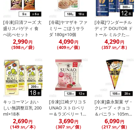
[冷凍]日清フーズ 大
[冷蔵]ヤマザキ ファ
[冷蔵]ワンダーチル
盛りスパゲティ 食
ミリー ごぼうサラ
ディア DOUTOR ド
べ比べセット
ダ 180g×10個
トール ミルクた...
2,990
4,090
4,290
円
円
円
（598
／袋）
（409
／個）
（357
／本）
円
円
.5円
キッコーマン おい
[冷凍]江崎グリコ S
[冷凍]森永製菓 ザ・
しい無調整豆乳 200
UNAO ストロベリ
クレープ ＜チョコ
ml×18本
ー＆ラズベリー 1...
＆バニラ＞ 105m...
2,690
3,690
6,090
円
円
円
（149
／本）
（307
／個）
（217
／個）
.5円
.5円
.5円