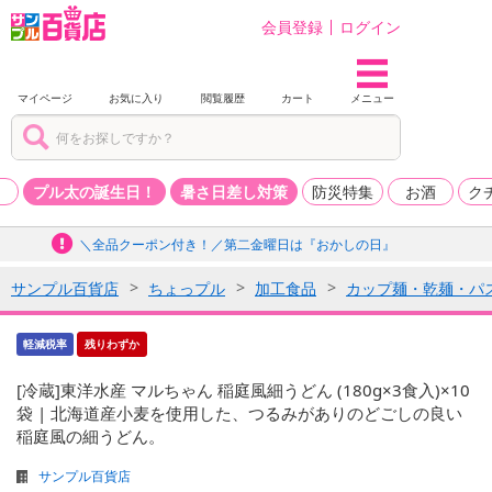
会員登録
ログイン
マイページ
お気に入り
閲覧履歴
カート
メニュー
品
プル太の誕生日！
暑さ日差し対策
防災特集
お酒
ク
＼全品クーポン付き！／第二金曜日は『おかしの日』
サンプル百貨店
ちょっプル
加工食品
カップ麺・乾麺・パ
軽減税率
残りわずか
[冷蔵]東洋水産 マルちゃん 稲庭風細うどん (180g×3食入)×10
袋 | 北海道産小麦を使用した、つるみがありのどごしの良い
稲庭風の細うどん。
サンプル百貨店