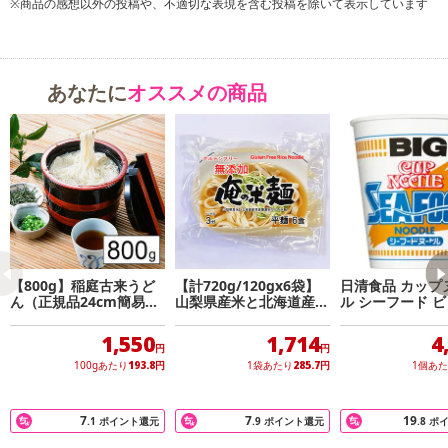
※商品の感想以外の投稿や、不適切な表現を含む投稿を除いて表示しています
あなたに
オススメの商品
注意事項
※こちらの商品は、沖縄・離島地域またはクール便でのお届けが出
来ない地域の方は、お申込みいただけませんので、ご了承ください
ませ。
※配送時に、ご不在でお受け取りいただけなかった場合、通常より
保管期間が短くなっておりますので、お早目に配送業者へ再配達を
ご連絡ください。
※保管期間切れにより返送となった場合は、配送元に返送となりま
【800g】稲庭古来うど
【計720g/120gx6袋】
日清食品 カップ
す。お申込みは、キャンセル返金とさせていただきます。
ん（正規品24cm簡易包
山梨県産米と北海道産馬
ル シーフード ビ
装）
鈴薯澱粉だけの平麺
4g x12
※クロネコメンバーズへご登録いただきましても「再配達依頼・お
1,550
1,714
4
届け日変更」をお受けが出来ません。
円
円
100gあたり
193.8
円
1袋あたり
285.7
円
1個あ
【キャンセルについて】
※お申込み後のキャンセルはお受けできません。
7
7
19
.1
ポイント還元
.9
ポイント還元
.8
ポ
記載されている内容を必ずご確認いただき、お届けする商品セット