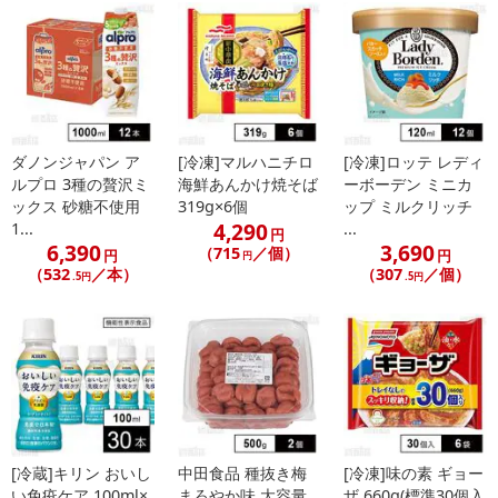
ダノンジャパン ア
[冷凍]マルハニチロ
[冷凍]ロッテ レディ
ルプロ 3種の贅沢ミ
海鮮あんかけ焼そば
ーボーデン ミニカ
ックス 砂糖不使用
319g×6個
ップ ミルクリッチ
4,290
1...
...
円
6,390
3,690
（715
／個）
円
円
円
（532
／本）
（307
／個）
.5円
.5円
[冷蔵]キリン おいし
中田食品 種抜き梅
[冷凍]味の素 ギョー
い免疫ケア 100ml×
まろやか味 大容量
ザ 660g(標準30個入