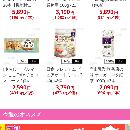
30本【機能性...
業務用 500g×2...
り)×6袋
5,890
3,190
5,890
円
円
円
（196
／本）
（1,595
／個）
（981
／袋）
.4円
円
.7円
[冷凍]テーブルマー
日食 プレミアム ピ
守山乳業 喫茶店の
ク ここCafe チョコ
ュアオートミール 3
味 オーガニック紅
スコーン 2個×...
40g×8個
茶 1000g×3本
2,590
3,790
2,090
円
円
円
（431
／袋）
（473
／個）
（696
／本）
.7円
.8円
.7円
今週のオススメ