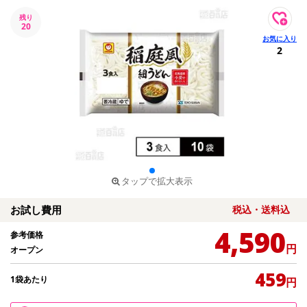
残り
20
2
タップで拡大表示
お試し費用
税込・送料込
4,590
参考価格
円
オープン
459
1袋あたり
円