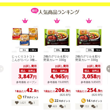
にご納得いただきましたうえでお申し込みください。
※パッケージ変更や商品リニューアル(成分など含む)等により、参考
の掲載画像や画像内のバーコードなど、お届け商品と多少異なる場
合がございます。
また、[新たな加工食品の原料原産地表示制度]の経過措置期間の終
了により、商品詳細内に記載の原産国・原材料の表記が旧表記の場
合がございます。
あらかじめご了承いただいた上でお申込みください。なお、本理由
によるお申込み後のキャンセル・返品交換は対応いたしかねます。
じっくりコトコト
2種のグリル＆彩り
2種のグリル＆彩り
k
【お支払いについて】
こんがりパン 3種セ
野菜カレー 330g
野菜カレー 330g
ット ( 濃厚コーンポ
※送料はお試し費用に含まれております。
お試し費用
お試し費用
お試し費用
タージュ / 濃厚かぼ
※d払い、PayPay、au PAY、au PAY（auかんたん決済）、ソフトバ
ちゃポタージュ / 濃
税込・送料込
税込・送料込
税込・送料込
厚クラムポタージュ
3,847
4,965
3,058
ンクまとめて支払い、楽天ペイ、メルペイ、AEON Pay、Amazon
円
円
円
)
Payでお支払いの場合、決済のため外部サイトへ遷移します。
参考価格
オープン
参考価格
19,699
円
参考価格
9,850
円
※予約商品は決済手段ごとに定められた決済期限日にお支払いを完
42
206
254
.8
.9
.9
1食あたり
円
1袋あたり
円
1袋あたり
円
1
了することがございます。ご了承いただいたうえでお申し込みくだ
(820
.8
円)
(820
.9
円)
17
.8ポイント
さい。
22
14
.9ポイント
.1ポイント
1,621
3
469
0
153
0