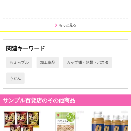
発送日カレンダー
もっと見る
関連キーワード
ちょっプル
加工食品
カップ麺・乾麺・パスタ
休業日
うどん
■
その他共通および商品カテゴリー別注意事項（※必ずご確認くだ
さい）
サンプル百貨店のその他商品
こちらの情報は
2026年07月09日
時点での情報となります。