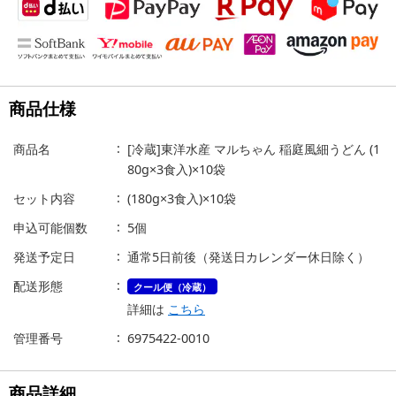
商品仕様
商品名
[冷蔵]東洋水産 マルちゃん 稲庭風細うどん (1
80g×3食入)×10袋
セット内容
(180g×3食入)×10袋
申込可能個数
5個
発送予定日
通常5日前後（発送日カレンダー休日除く）
配送形態
クール便（冷蔵）
詳細は
こちら
管理番号
6975422-0010
商品詳細