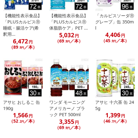
【機能性表示食品】
【機能性表示食品】
「カルピスソーダⓇ
「PLUSカルピスⓇ
「PLUSカルピスⓇ
グレープ」缶 350m
睡眠・腸活ケア(希
体脂肪ケア」PET ...
l
4,406
5,032
釈用...
円
円
6,472
（45
／本）
（69
／本）
円
.9円
.9円
（89
／本）
.9円
アサヒ おしるこ 缶
ワンダ モーニング
アサヒ 十六茶 缶 24
190g
アメリカーノ ブラ
5g
1,566
1,399
ック PET 500ml
円
円
3,355
（52
／本）
（46
／本）
.2円
円
.7円
（69
／本）
.9円