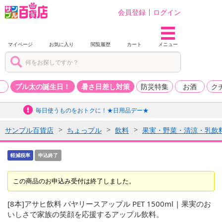
会員登録
ログイン
マイページ
お気に入り
閲覧履歴
カート
メニュー
品
プル太の誕生日！
暑さ日差し対策
防災特集
お酒
ク
毎日使うものをおトクに！★日用品デー★
サンプル百貨店
ちょっプル
飲料
果実・野菜・清涼・乳飲
軽減税率
申込終了
この商品のお申込み受付は終了しました。
[8本]アサヒ飲料 バヤリースアップル PET 1500ml | 果実のお
いしさで家族の笑顔を応援するアップル飲料。