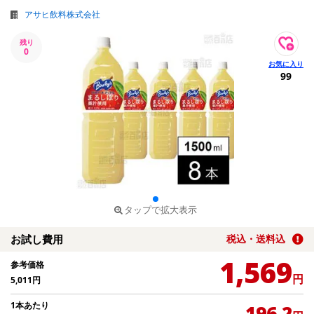
アサヒ飲料株式会社
残り
0
99
タップで拡大表示
お試し費用
税込・送料込
1,569
参考価格
円
5,011
円
1本あたり
196.2