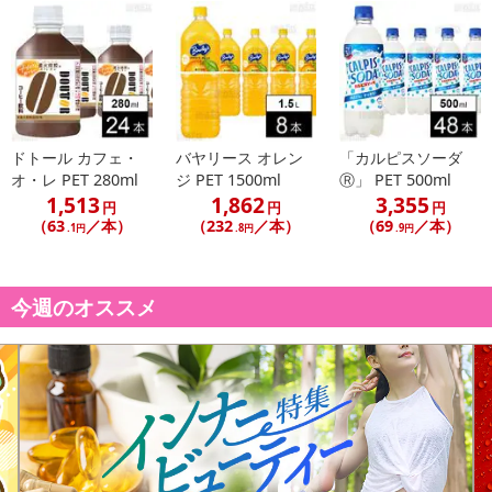
ドトール カフェ・
バヤリース オレン
「カルピスソーダ
オ・レ PET 280ml
ジ PET 1500ml
Ⓡ」 PET 500ml
1,513
1,862
3,355
円
円
円
（63
／本）
（232
／本）
（69
／本）
.1円
.8円
.9円
今週のオススメ