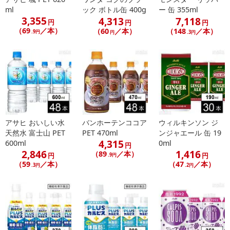
ml
ック ボトル缶 400g
ー 缶 355ml
3,355
4,313
7,118
円
円
円
（69
／本）
（60
／本）
（148
／本）
.9円
円
.3円
アサヒ おいしい水
バンホーテンココア
ウィルキンソン ジ
天然水 富士山 PET
PET 470ml
ンジャエール 缶 19
4,315
600ml
0ml
円
2,846
1,416
（89
／本）
円
円
.9円
（59
／本）
（47
／本）
.3円
.2円