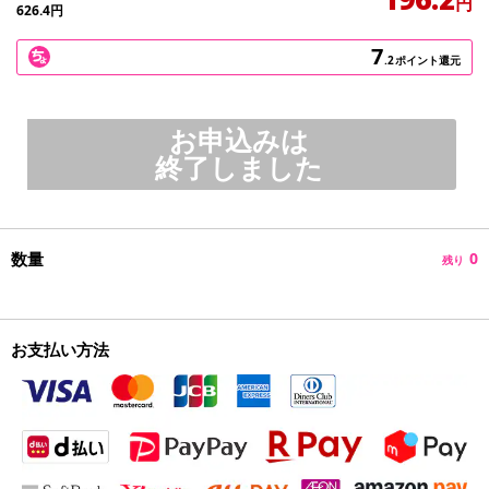
円
626.4
円
7
.2
ポイント還元
お申込みは
終了しました
数量
0
残り
お支払い方法