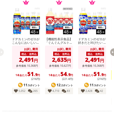
※予約商品は決済手段ごとに定められた決済期限日にお支払いを完
了することがございます。ご了承いただいたうえでお申し込みくだ
さい。
発送日カレンダー
ドデカミンのゼロが
【機能性表示食品】
ドデカミンのゼロが
ア
こんなにおいしいわ
「ぐんぐんグルトα
好きだと叫びたい P
ス
けがない PET 500ml
快眠・快腸ケア」PE
ET 500ml
0
お試し費用
お試し費用
お試し費用
T 500ml
ー
税込・送料込
税込・送料込
税込・送料込
2,491
2,635
2,491
円
円
円
参考価格
10,368
円
参考価格
10,627
円
参考価格
10,368
円
51
54
51
.9
.9
.9
1本あたり
円
1本あたり
円
1本あたり
円
(216円)
(221
.4
円)
(216円)
11
12
11
.5ポイント
.2ポイント
.5ポイント
1
休業日
5,052
265
4,710
83
2,428
42
■
その他共通および商品カテゴリー別注意事項（※必ずご確認くだ
さい）