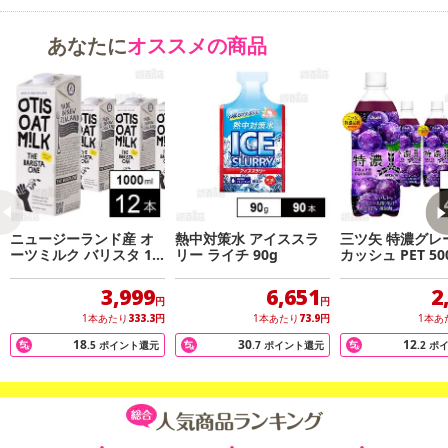
注意事項
あなたに
オススメの商品
【キャンセルについて】
※お申込み後のキャンセルはお受けできません。
記載されている内容を必ずご確認いただき、お届けする商品セット
にご納得いただきましたうえでお申し込みください。
※パッケージ変更や商品リニューアル(成分など含む)等により、参考
の掲載画像や画像内のバーコードなど、お届け商品と多少異なる場
合がございます。
また、[新たな加工食品の原料原産地表示制度]の経過措置期間の終
了により、商品詳細内に記載の原産国・原材料の表記が旧表記の場
ニュージーランド産 オ
熱中対策水 アイススラ
三ツ矢 特濃グレ
ーツミルク バリスタ 10
リー ライチ 90g
カッシュ PET 50
合がございます。
00ml
あらかじめご了承いただいた上でお申込みください。なお、本理由
3,999
6,651
2
円
円
によるお申込み後のキャンセル・返品交換は対応いたしかねます。
1本あたり
333.3
円
1本あたり
73.9
円
1本あ
18
30
12
.5
ポイント還元
.7
ポイント還元
.2
ポ
【お支払いについて】
※送料はお試し費用に含まれております。
※d払い、PayPay、au PAY、au PAY（auかんたん決済）、ソフトバ
ンクまとめて支払い、楽天ペイ、メルペイ、AEON Pay、Amazon
Payでお支払いの場合、決済のため外部サイトへ遷移します。