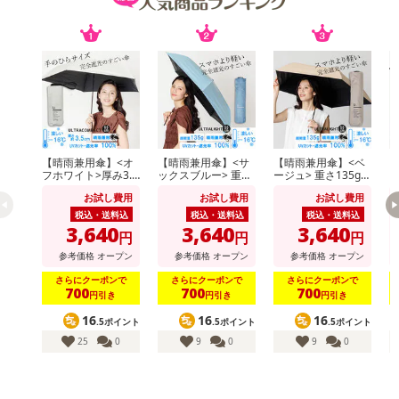
※予約商品は決済手段ごとに定められた決済期限日にお支払いを完
了することがございます。ご了承いただいたうえでお申し込みくだ
さい。
発送日カレンダー
【晴雨兼用傘】<オ
【晴雨兼用傘】<サ
【晴雨兼用傘】<ベ
【
フホワイト>厚み3.5
ックスブルー> 重さ
ージュ> 重さ135g！
ラ
cm！手のひらサイ
135g！スマホより
スマホより軽いUV
ス
お試し費用
お試し費用
お試し費用
ズUVカット100％マ
軽いUVカット100％
カット100％マイナ
カ
イナス16度
マイナス16度 UL
ス16度 UL
ス
税込・送料込
税込・送料込
税込・送料込
3,640
3,640
3,640
円
円
円
参考価格
オープン
参考価格
オープン
参考価格
オープン
さらにクーポンで
さらにクーポンで
さらにクーポンで
700
700
700
円引き
円引き
円引き
休業日
16
16
16
.5ポイント
.5ポイント
.5ポイント
■
その他共通および商品カテゴリー別注意事項（※必ずご確認くだ
25
0
9
0
9
0
さい）
こちらの情報は
2026年07月09日
時点での情報となります。