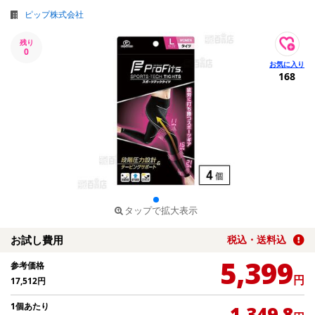
ピップ株式会社
残り
0
168
タップで拡大表示
お試し費用
税込・送料込
5,399
参考価格
円
17,512
円
1個あたり
1,349.8