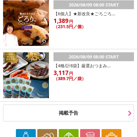
2026/08/09 08:00 START
【6個入】★新改良★ごろごろ...
1,389
円
（231.5円／個）
2026/08/09 08:00 START
【4種/計8袋】厳選おつまみ...
3,117
円
（389.7円／袋）
掲載予告