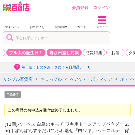
会員登録
ログイン
マイページ
お気に入り
閲覧履歴
カート
メニュー
品
プル太の誕生日！
暑さ日差し対策
防災特集
お酒
ク
毎日使うものをおトクに！★日用品デー★
サンプル百貨店
ちょっプル
ヘアケア・ボディケア
ボディ
申込終了
この商品のお申込み受付は終了しました。
[12個]ハーベス 白鳥のキモチ ワキ用トーンアップパウダー 2.
5g | ぽんぽんするだけでふわ魅せ『白ワキ』へ デコルテ、背