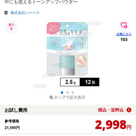
中にも使えるトーンアップパウダー
株式会社ハーベス
残り
0
103
タップで拡大表示
お試し費用
税込・送料込
2,998
参考価格
円
21,595
円