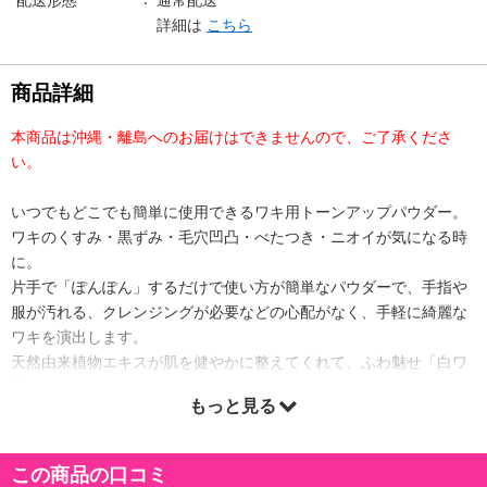
詳細は
こちら
商品詳細
本商品は沖縄・離島へのお届けはできませんので、ご了承くださ
い。
いつでもどこでも簡単に使用できるワキ用トーンアップパウダー。
ワキのくすみ・黒ずみ・毛穴凹凸・べたつき・ニオイが気になる時
に。
片手で「ぽんぽん」するだけで使い方が簡単なパウダーで、手指や
服が汚れる、クレンジングが必要などの心配がなく、手軽に綺麗な
ワキを演出します。
天然由来植物エキスが肌を健やかに整えてくれて、ふわ魅せ「白ワ
キ」へ。
もっと見る
デコルテや背中へのご使用にも。
原産国(最終加工地):
この商品の口コミ