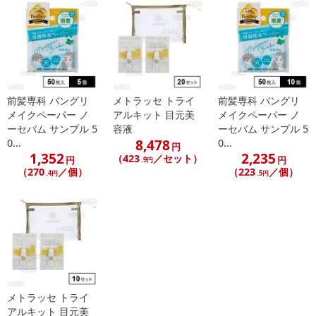
前髪専科 バングリ
メトラッセ トライ
前髪専科 バングリ
メイクペーパー ノ
アルキット 目元美
メイクペーパー ノ
ーセバム サンプル 5
容液
ーセバム サンプル 5
8,478
0...
0...
円
1,352
2,235
（423
／セット）
円
円
.9円
（270
／個）
（223
／個）
.4円
.5円
メトラッセ トライ
アルキット 目元美