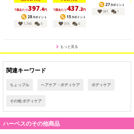
27
.9ポイント
397
437
.4
.2
1個あたり
円
1個あたり
円
1
301
1
28
15
.9ポイント
.9ポイント
1,740
0
315
0
休業日
もっと見る
■
その他共通および商品カテゴリー別注意事項（※必ずご確認くだ
さい）
関連キーワード
こちらの情報は
2026年07月09日
時点での情報となります。
ちょっプル
ヘアケア・ボディケア
ボディケア
その他 ボディケア
ハーベスのその他商品