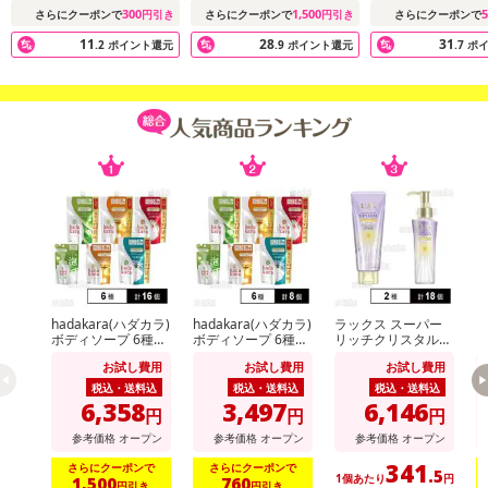
300
1,500
5
さらにクーポンで
円引き
さらにクーポンで
円引き
さらにクーポンで
了により、商品詳細内に記載の原産国・原材料の表記が旧表記の場
合がございます。
11
28
31
.2
ポイント還元
.9
ポイント還元
.7
ポ
あらかじめご了承いただいた上でお申込みください。なお、本理由
によるお申込み後のキャンセル・返品交換は対応いたしかねます。
【お支払いについて】
※送料はお試し費用に含まれております。
※d払い、PayPay、au PAY、au PAY（auかんたん決済）、ソフトバ
ンクまとめて支払い、楽天ペイ、メルペイ、AEON Pay、Amazon
Payでお支払いの場合、決済のため外部サイトへ遷移します。
※予約商品は決済手段ごとに定められた決済期限日にお支払いを完
了することがございます。ご了承いただいたうえでお申し込みくだ
さい。
hadakara(ハダカラ)
hadakara(ハダカラ)
ラックス スーパー
ビ
ボディソープ 6種セ
ボディソープ 6種セ
リッチクリスタル
ッ
ット
ット
マルチダメージリペ
イ
お試し費用
お試し費用
お試し費用
ア ヘアパック 180g
m
発送日カレンダー
/ オイル 90ml
税込・送料込
税込・送料込
税込・送料込
6,358
3,497
6,146
円
円
円
参考価格
オープン
参考価格
オープン
参考価格
オープン
341
さらにクーポンで
さらにクーポンで
.5
1個あたり
円
1,500
760
円引き
円引き