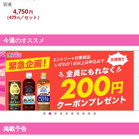
容液
4,750
円
（475
／セット）
円
今週のオススメ
掲載予告