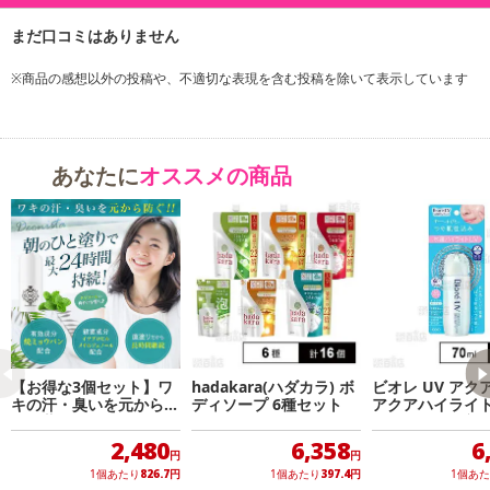
日本
原材料:
(ビニルジメチコン／メチコンシルセスキオキサン)クロスポリマー、(HDI／トリメチロールヘキ
シルラクトン)クロスポリマー、タルク、ラウロイルリシン、合成金雲母、酸化チタン、イソノ
※商品の感想以外の投稿や、不適切な表現を含む投稿を除いて表示しています
ナン酸イソノニル、エチルヘキシルグリセリン、炭酸Ca、ペンチレングリコール、マイカ、シ
リル化シリカ、フェノキシエタノール、メタクリル酸メチルクロスポリマー、酸化亜鉛、香
料、ジメチコン、トコフェロール、水、シリカ、ハイドロゲンジメチコン、ヒドロキシアパタ
あなたに
オススメの商品
イト、BG、セルロースガム、アクリレーツクロスポリマー、ヒアルロン酸Na、炭酸水素Na、
ノイバラ果実エキス、銀、白金、ハマメリス葉エキス、アーチチョーク葉エキス、酸化鉄
注意事項
【キャンセルについて】
※お申込み後のキャンセルはお受けできません。
記載されている内容を必ずご確認いただき、お届けする商品セット
にご納得いただきましたうえでお申し込みください。
【お得な3個セット】ワ
hadakara(ハダカラ) ボ
ビオレ UV アク
キの汗・臭いを元から防
ディソープ 6種セット
アクアハイライ
※パッケージ変更や商品リニューアル(成分など含む)等により、参考
ぐ 薬用デオドラントス
ョン 70ml ※
の掲載画像や画像内のバーコードなど、お届け商品と多少異なる場
ティック20g
伴う特別お試し
2,480
6,358
6
円
円
合がございます。
1個あたり
826.7
円
1個あたり
397.4
円
1個あ
また、[新たな加工食品の原料原産地表示制度]の経過措置期間の終