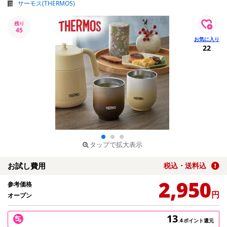
サーモス(THERMOS)
残り
45
22
タップで拡大表示
お試し費用
税込・送料込
2,950
参考価格
円
オープン
13
.4
ポイント還元