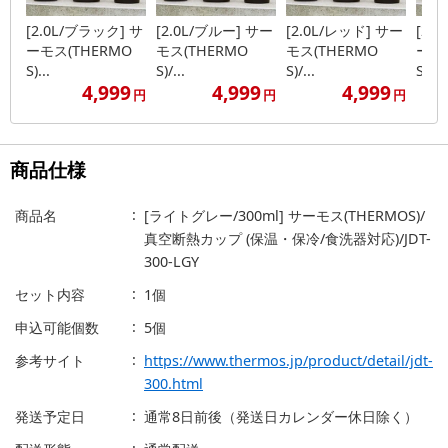
[2.0L/ブラック] サ
[2.0L/ブルー] サー
[2.0L/レッド] サー
[2.
ーモス(THERMO
モス(THERMO
モス(THERMO
ーモス
S)...
S)/...
S)/...
S)...
4,999
4,999
4,999
円
円
円
商品仕様
商品名
[ライトグレー/300ml] サーモス(THERMOS)/
真空断熱カップ (保温・保冷/食洗器対応)/JDT-
300-LGY
セット内容
1個
申込可能個数
5個
参考サイト
https://www.thermos.jp/product/detail/jdt-
300.html
発送予定日
通常8日前後（発送日カレンダー休日除く）