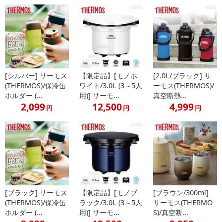
※本商品は沖縄・離島へのお届けはできませんので、ご了承くださ
い。
※画像はイメージです。
[シルバー] サーモス
【限定品】[モノホ
[2.0L/ブラック] サ
※お届けの商品は【[ライトグレー/300ml] サーモス(THERMOS)/真
(THERMOS)/保冷缶
ワイト/3.0L (3～5人
ーモス(THERMOS)/
空断熱カップ (保温・保冷/食洗器対応)/JDT-300-LGY】となりま
ホルダー (...
用)] サーモ...
真空断熱...
す。
2,099
12,500
4,999
円
円
円
注意事項
【キャンセルについて】
※お申込み後のキャンセルはお受けできません。
記載されている内容を必ずご確認いただき、お届けする商品セット
[ブラック] サーモス
【限定品】[モノブ
[ブラウン/300ml]
にご納得いただきましたうえでお申し込みください。
(THERMOS)/保冷缶
ラック/3.0L (3～5人
サーモス(THERMO
※パッケージ変更や商品リニューアル(成分など含む)等により、参考
ホルダー (...
用)] サーモ...
S)/真空断...
の掲載画像や画像内のバーコードなど、お届け商品と多少異なる場