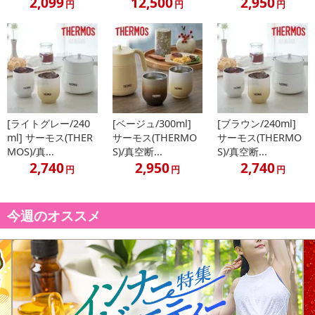
2,099
12,500
2,950
円
円
円
合がございます。
また、[新たな加工食品の原料原産地表示制度]の経過措置期間の終
了により、商品詳細内に記載の原産国・原材料の表記が旧表記の場
合がございます。
あらかじめご了承いただいた上でお申込みください。なお、本理由
によるお申込み後のキャンセル・返品交換は対応いたしかねます。
【お支払いについて】
[ライトグレー/240
[ベージュ/300ml]
[ブラウン/240ml]
※送料はお試し費用に含まれております。
ml] サーモス(THER
サーモス(THERMO
サーモス(THERMO
※d払い、PayPay、au PAY、au PAY（auかんたん決済）、ソフトバ
MOS)/真...
S)/真空断...
S)/真空断...
ンクまとめて支払い、楽天ペイ、メルペイ、AEON Pay、Amazon
2,740
2,950
2,740
円
円
円
Payでお支払いの場合、決済のため外部サイトへ遷移します。
※予約商品は決済手段ごとに定められた決済期限日にお支払いを完
了することがございます。ご了承いただいたうえでお申し込みくだ
今週のオススメ
さい。
発送日カレンダー