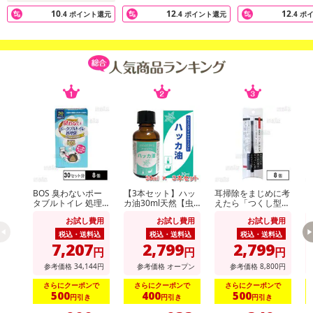
10
12
12
.4
ポイント還元
.4
ポイント還元
.4
ポ
BOS 臭わないポー
【3本セット】ハッ
耳掃除をまじめに考
ダ
タブルトイレ 処理
カ油30ml天然【虫
えたら「つくし型」
ミ
袋 30セット分
よけ】【消臭対策】
にたどり着きました
お試し費用
お試し費用
お試し費用
【アロマに】【バス
タイムに】【花粉対
税込・送料込
税込・送料込
税込・送料込
策】
7,207
2,799
2,799
円
円
円
参考価格
34,144
円
参考価格
オープン
参考価格
8,800
円
さらにクーポンで
さらにクーポンで
さらにクーポンで
500
400
500
円引き
円引き
円引き