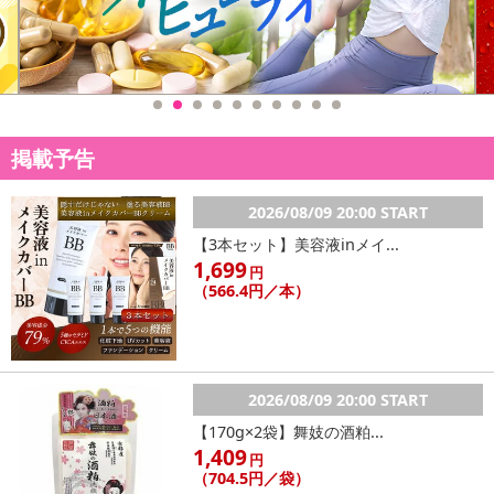
掲載予告
休業日
2026/08/09 20:00 START
■
その他共通および商品カテゴリー別注意事項（※必ずご確認くだ
【3本セット】美容液inメイ...
さい）
1,699
円
（566.4円／本）
こちらの情報は
2026年07月09日
時点での情報となります。
2026/08/09 20:00 START
【170g×2袋】舞妓の酒粕...
1,409
円
（704.5円／袋）