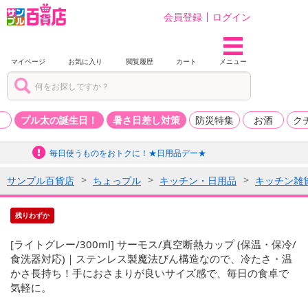
会員登録
ログイン
マイページ
お気に入り
閲覧履歴
カート
メニュー
品
プル太の誕生日！
暑さ日差し対策
防災特集
お酒
ク
毎日使うものをおトクに！★日用品デー★
サンプル百貨店
ちょっプル
キッチン・日用品
キッチン雑
残りわずか
[ライトグレー/300ml] サーモス/真空断熱カップ (保温・保冷/
食洗器対応)｜ステンレス製魔法びん構造なので、冷たさ・温
かさ長持ち！手におさまりが良いサイズ感で、毎日の食卓で
気軽に。