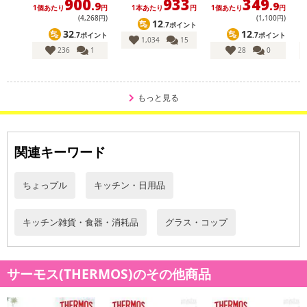
900
933
349
.9
.9
1個あたり
円
1本あたり
円
1個あたり
円
(4,268円)
(1,100円)
12
.7ポイント
32
12
.7ポイント
.7ポイント
1,034
15
236
1
28
0
もっと見る
関連キーワード
ちょっプル
キッチン・日用品
キッチン雑貨・食器・消耗品
グラス・コップ
サーモス(THERMOS)のその他商品