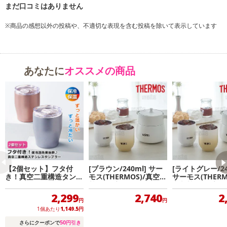
※商品の感想以外の投稿や、不適切な表現を含む投稿を除いて表示しています
あなたに
オススメの商品
【2個セット】フタ付
[ブラウン/240ml] サー
[ライトグレー/24
き！真空二重構造タンブ
モス(THERMOS)/真空断
サーモス(THERM
ラー
熱カップ (保温・保冷/食
空断熱カップ (
洗器対応)/JDT-240-BW
冷/食洗器対応)/JD
2,299
2,740
2
-LGY
円
円
1個あたり
1,149.5
円
50
さらにクーポンで
円引き