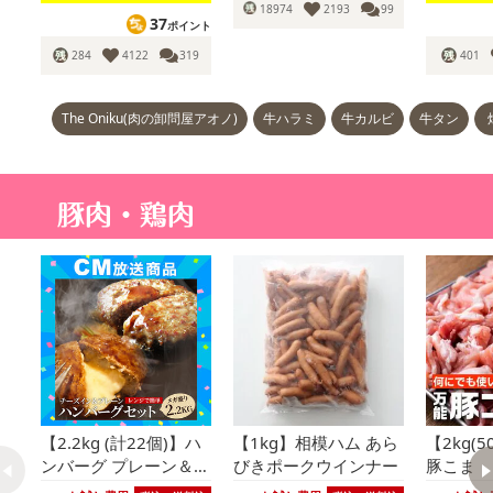
18974
2193
99
37
ポイント
284
4122
319
401
The Oniku(肉の卸問屋アオノ)
牛ハラミ
牛カルビ
牛タン
【2.2kg (計22個)】ハ
【1kg】相模ハム あら
【2kg(5
ンバーグ プレーン＆チ
びきポークウインナー
豚こま
ーズイン2種食べ比べ