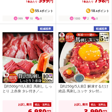
599
798
円
円
1食あたり
1食あたり
55
18
ポイント
ポイント
.4
.4
999
10
0
1000
2
0
残
残
軽減税率
軽減税率
【約500g/10人前】馬刺し しっ
【約250g/5人前】解凍するだけ
とり 上赤身 タレ付き／...
絶品 馬刺しユッケ タレ付...
お試し費用
お試し費用
税込・送料込
税込・送料込
6,980
3,990