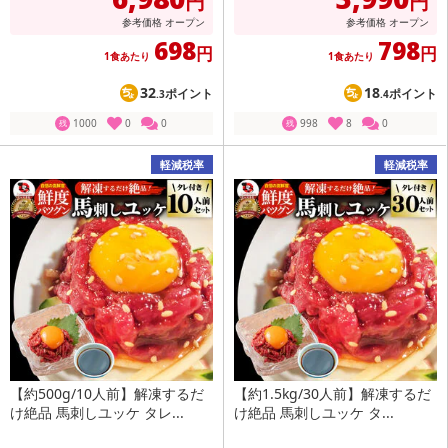
円
円
参考価格
オープン
参考価格
オープン
698
798
円
円
1食あたり
1食あたり
32
18
ポイント
ポイント
.3
.4
1000
0
0
998
8
0
残
残
軽減税率
軽減税率
【約500g/10人前】解凍するだ
【約1.5kg/30人前】解凍するだ
け絶品 馬刺しユッケ タレ...
け絶品 馬刺しユッケ タ...