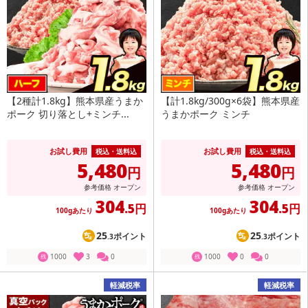
【2種計1.8kg】熊本県産うまか
【計1.8kg/300g×6袋】熊本県産
ポーク 切り落とし+ミンチ...
うまかポーク ミンチ
お試し費用
お試し費用
税込・送料込
税込・送料込
5,480
5,480
円
円
参考価格
オープン
参考価格
オープン
304
304
.5円
.5円
100gあたり
100gあたり
25
25
ポイント
ポイント
.3
.3
1000
3
0
1000
0
0
残
残
軽減税率
軽減税率