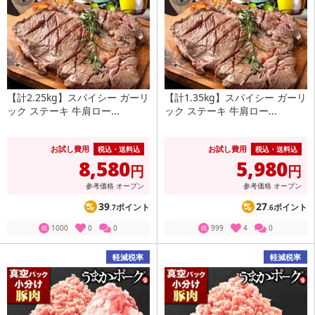
【計2.25kg】スパイシー ガーリ
【計1.35kg】スパイシー ガーリ
ック ステーキ 牛肩ロー...
ック ステーキ 牛肩ロー...
お試し費用
お試し費用
税込・送料込
税込・送料込
8,580
5,980
円
円
参考価格
オープン
参考価格
オープン
39
27
ポイント
ポイント
.7
.6
1000
0
0
999
4
0
残
残
軽減税率
軽減税率