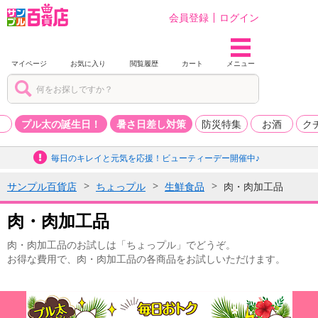
会員登録
ログイン
マイページ
お気に入り
閲覧履歴
カート
メニュー
品
プル太の誕生日！
暑さ日差し対策
防災特集
お酒
ク
毎日のキレイと元気を応援！ビューティーデー開催中♪
サンプル百貨店
ちょっプル
生鮮食品
肉・肉加工品
肉・肉加工品
肉・肉加工品のお試しは「ちょっプル」でどうぞ。
お得な費用で、肉・肉加工品の各商品をお試しいただけます。