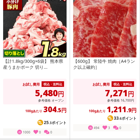
【計1.8kg/300g×6袋】 熊本県
【600g】 常陸牛 焼肉［A4ラン
産うまかポーク 切り...
ク以上確約］
お試し費用
お試し費用
税込・送料込
税込・送料込
5,480
7,271
円
円
参考価格
オープン
参考価格
16,700
円
304
1,211
.5円
.9円
100gあたり
100gあたり
33
ポイント
.6
25
ポイント
.3
494
3
0
残
1000
0
0
残