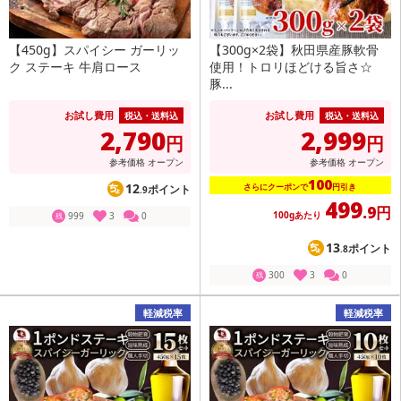
【450g】スパイシー ガーリッ
【300g×2袋】秋田県産豚軟骨
ク ステーキ 牛肩ロース
使用！トロリほどける旨さ☆
豚...
お試し費用
お試し費用
税込・送料込
税込・送料込
2,790
2,999
円
円
参考価格
オープン
参考価格
オープン
100
12
さらにクーポンで
円引き
ポイント
.9
499
.9円
100gあたり
999
3
0
残
13
ポイント
.8
300
3
0
残
軽減税率
軽減税率