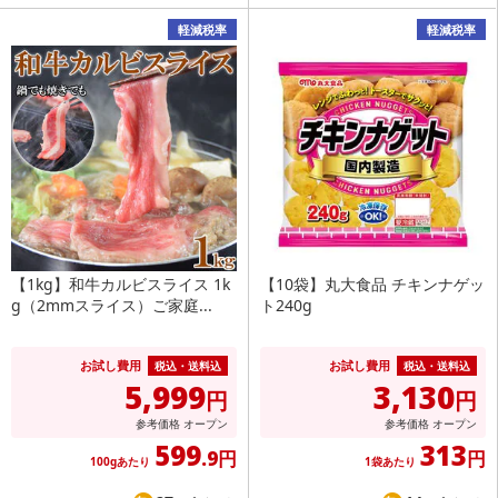
軽減税率
軽減税率
【1kg】和牛カルビスライス 1k
【10袋】丸大食品 チキンナゲッ
g（2mmスライス）ご家庭...
ト240g
お試し費用
お試し費用
税込・送料込
税込・送料込
5,999
3,130
円
円
参考価格
オープン
参考価格
オープン
599
313
.9円
円
100gあたり
1袋あたり