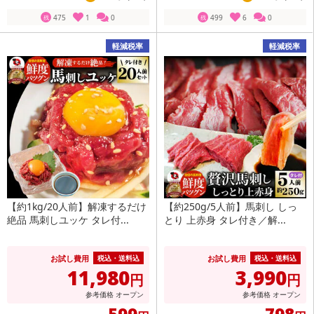
475
1
0
499
6
0
残
残
軽減税率
軽減税率
【約1kg/20人前】解凍するだけ
【約250g/5人前】馬刺し しっ
絶品 馬刺しユッケ タレ付...
とり 上赤身 タレ付き／解...
お試し費用
お試し費用
税込・送料込
税込・送料込
11,980
3,990
円
円
参考価格
オープン
参考価格
オープン