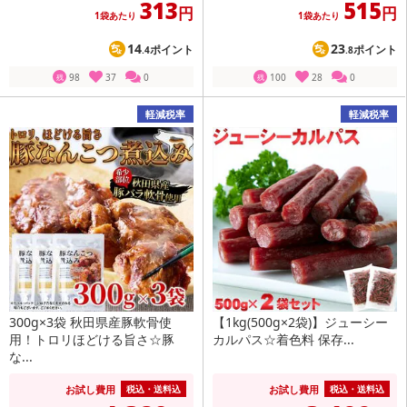
313
515
円
円
1袋あたり
1袋あたり
14
23
ポイント
ポイント
.4
.8
98
37
0
100
28
0
残
残
軽減税率
軽減税率
300g×3袋 秋田県産豚軟骨使
【1kg(500g×2袋)】ジューシー
用！トロリほどける旨さ☆豚
カルパス☆着色料 保存...
な...
お試し費用
お試し費用
税込・送料込
税込・送料込