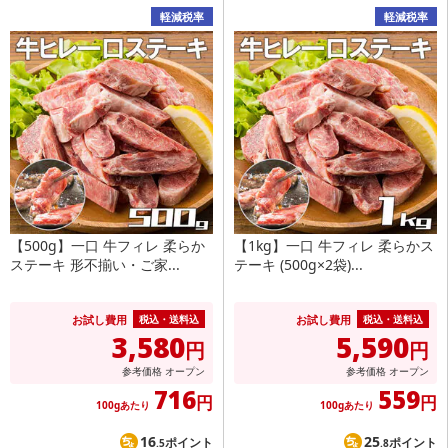
軽減税率
軽減税率
【500g】一口 牛フィレ 柔らか
【1kg】一口 牛フィレ 柔らかス
ステーキ 形不揃い・ご家...
テーキ (500g×2袋)...
お試し費用
お試し費用
税込・送料込
税込・送料込
3,580
5,590
円
円
参考価格
オープン
参考価格
オープン
716
559
円
円
100gあたり
100gあたり
16
25
ポイント
ポイント
.5
.8