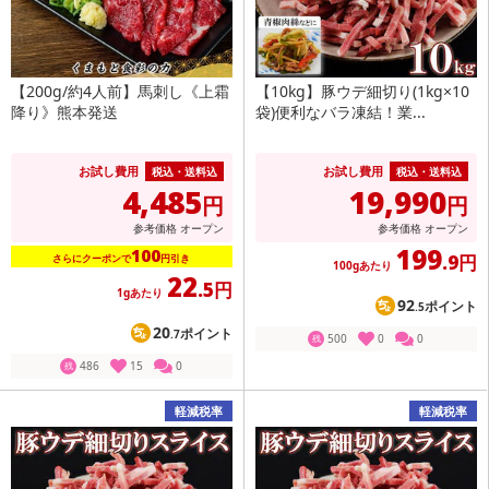
【200g/約4人前】馬刺し《上霜
【10kg】豚ウデ細切り(1kg×10
降り》熊本発送
袋)便利なバラ凍結！業...
お試し費用
お試し費用
税込・送料込
税込・送料込
4,485
19,990
円
円
参考価格
オープン
参考価格
オープン
199
100
.9円
さらにクーポンで
円引き
100gあたり
22
.5円
1gあたり
92
ポイント
.5
20
ポイント
.7
500
0
0
残
486
15
0
残
軽減税率
軽減税率