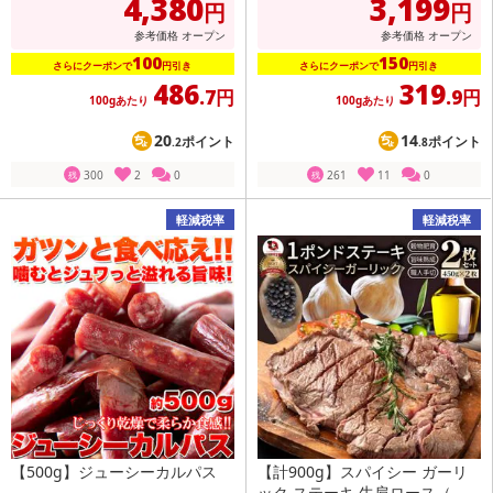
4,380
3,199
円
円
参考価格
オープン
参考価格
オープン
100
150
さらにクーポンで
円引き
さらにクーポンで
円引き
486
319
.7円
.9円
100gあたり
100gあたり
20
14
ポイント
ポイント
.2
.8
300
2
0
261
11
0
残
残
軽減税率
軽減税率
【500g】ジューシーカルパス
【計900g】スパイシー ガーリ
ック ステーキ 牛肩ロース（...