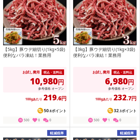
【5kg】豚ウデ細切り(1kg×5袋)
【3kg】豚ウデ細切り(1kg×3袋)
便利なバラ凍結！業務用
便利なバラ凍結！業務用
お試し費用
お試し費用
税込・送料込
税込・送料込
10,980
6,980
円
円
参考価格
オープン
参考価格
オープン
219
232
.6円
.7円
100gあたり
100gあたり
50
32
ポイント
ポイント
.8
.3
500
0
0
500
1
0
残
残
軽減税率
軽減税率