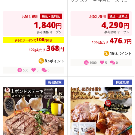
お試し費用
お試し費用
税込・送料込
税込・送料込
1,840
4,290
円
円
参考価格
オープン
参考価格
オープン
476
100
.7円
さらにクーポンで
円引き
100gあたり
368
円
100gあたり
19
ポイント
.8
8
ポイント
.5
1000
5
0
残
500
3
0
残
軽減税率
軽減税率