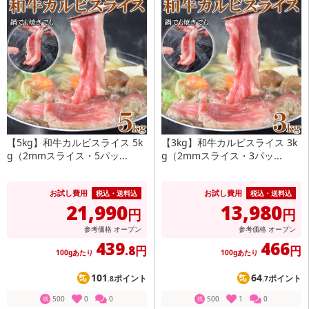
【5kg】和牛カルビスライス 5k
【3kg】和牛カルビスライス 3k
g（2mmスライス・5パッ...
g（2mmスライス・3パッ...
お試し費用
お試し費用
税込・送料込
税込・送料込
21,990
13,980
円
円
参考価格
オープン
参考価格
オープン
439
466
.8円
円
100gあたり
100gあたり
101
64
ポイント
ポイント
.8
.7
500
0
0
500
1
0
残
残