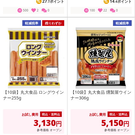
27
14
ポイント
ポイント
.7
.4
500
2
0
100
22
0
残
残
軽減税率
残りわずか
軽減税率
【10袋】丸大食品 ロングウイン
【10袋】丸大食品 燻製屋ウイン
ナー255g
ナー306g
お試し費用
お試し費用
税込・送料込
税込・送料込
3,130
5,150
円
円
参考価格
オープン
参考価格
オープン