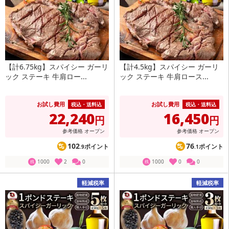
【計6.75kg】スパイシー ガーリ
【計4.5kg】スパイシー ガーリ
ック ステーキ 牛肩ロー...
ック ステーキ 牛肩ロース...
お試し費用
お試し費用
税込・送料込
税込・送料込
22,240
16,450
円
円
参考価格
オープン
参考価格
オープン
102
76
ポイント
ポイント
.9
.1
1000
2
0
1000
0
0
残
残
軽減税率
軽減税率