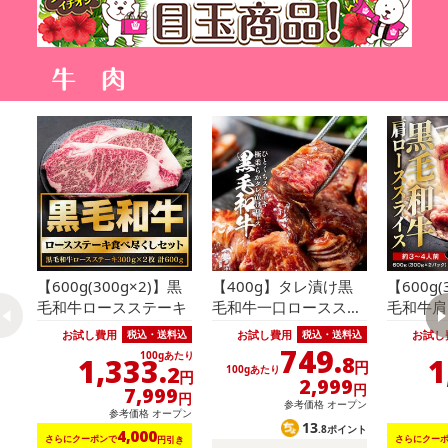
【600g(300g×2)】黒
【400g】タレ漬け黒
【600g(
毛和牛ロースステーキ
毛和牛一口ロースステ
毛和牛肩
ーキ
ス
お試し費用
お試し費用
お試し
税込・送料込
税込・送料込
749.
100gあたり
1,333.
8
1
円
2
100gあたり
円
2,999
円
7,999
円
参考価格
オープン
参考価格
オープン
13
.8ポイント
4,000
さらにクーポンで
円引き
さらにクー