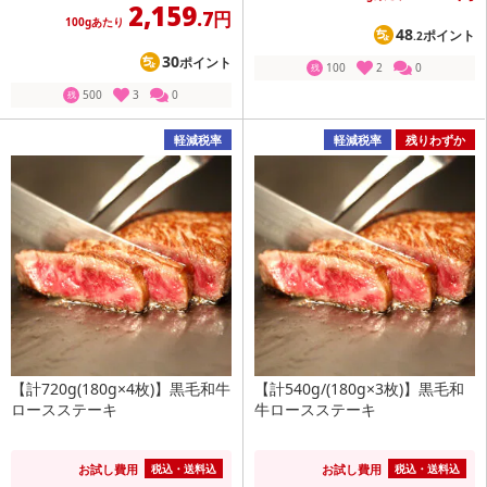
2,159
.7円
100gあたり
48
ポイント
.2
30
ポイント
100
2
0
残
500
3
0
残
軽減税率
軽減税率
残りわずか
【計720g(180g×4枚)】黒毛和牛
【計540g/(180g×3枚)】黒毛和
ロースステーキ
牛ロースステーキ
お試し費用
お試し費用
税込・送料込
税込・送料込