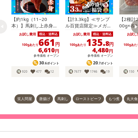
【約1kg（11~20
【計3.3kg】≪サンプ
【2種計2
本）】馬刺し上赤身ミ
ル百貨店限定≫メガ盛
00g×
ニパック
りハンバーグ＆唐揚げ
落とし生
お試し費用
お試し費用
お試し
税込・送料込
税込・送料込
食べ比べ福袋！ソーセ
凍
661
135.
8
円
円
ージ付き！
100gあたり
100gあたり
100gあた
6,610
4,480
円
円
参考価格
オープン
参考価格
オープン
30
20
.6ポイント
.7ポイント
920
477
12
7677
1746
19
150
笑人問屋
唐揚げ
馬刺し
ローストビーフ
もつ煮
丸大食