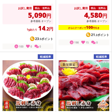
お試し費用
お試し費用
税込・送料込
税込・送料込
5,090
4,580
円
円
参考価格
オープン
参考価格
オープン
14
100
.2円
さらにクーポンで
円引き
1gあたり
21
ポイント
.2
23
ポイント
.5
198
15
0
残
100
0
0
残
軽減税率
軽減税率