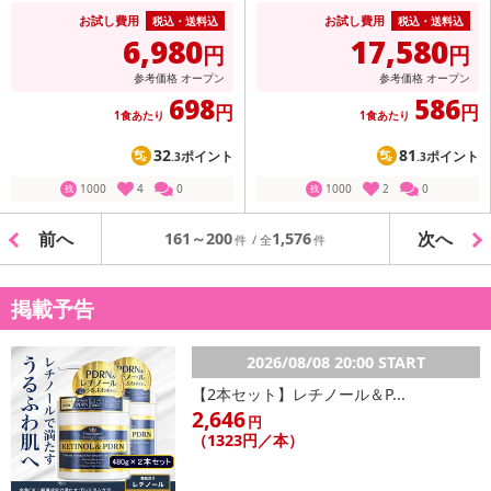
お試し費用
お試し費用
税込・送料込
税込・送料込
6,980
17,580
円
円
参考価格
オープン
参考価格
オープン
698
586
円
円
1食あたり
1食あたり
32
81
ポイント
ポイント
.3
.3
1000
4
0
1000
2
0
残
残
前へ
次へ
161～200
1,576
掲載予告
2026/08/08 20:00 START
【2本セット】レチノール＆P...
2,646
円
（1323円／本）