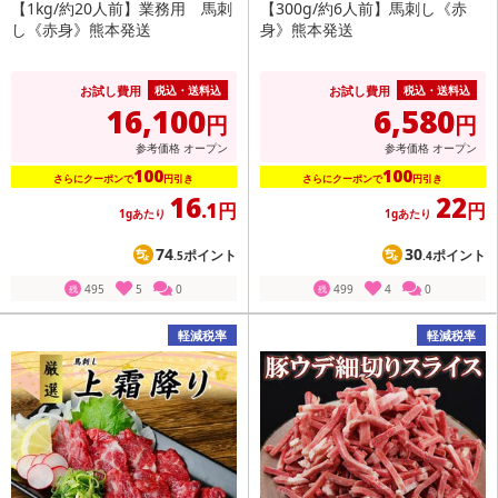
【1kg/約20人前】業務用 馬刺
【300g/約6人前】馬刺し《赤
し《赤身》熊本発送
身》熊本発送
お試し費用
お試し費用
税込・送料込
税込・送料込
16,100
6,580
円
円
参考価格
オープン
参考価格
オープン
100
100
さらにクーポンで
円引き
さらにクーポンで
円引き
16
22
.1円
円
1gあたり
1gあたり
74
30
ポイント
ポイント
.5
.4
495
5
0
499
4
0
残
残
軽減税率
軽減税率