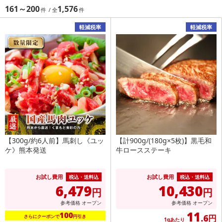
161～200
1,576
軽減税率
軽減税率
【300g/約6人前】馬刺し《ユッ
【計900g/(180g×5枚)】黒毛和
ケ》熊本発送
牛ロースステーキ
お試し費用
お試し費用
税込・送料込
税込・送料込
6,479
10,430
円
円
参考価格
オープン
参考価格
オープン
11
100
.6円
さらにクーポンで
円引き
1gあたり