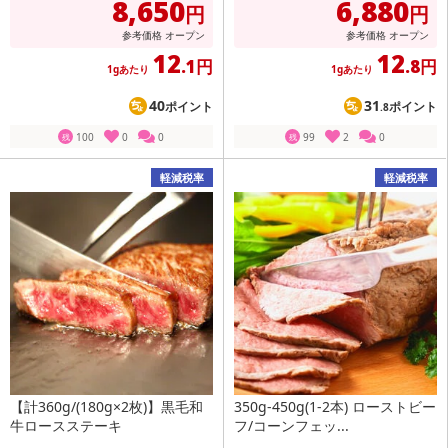
8,650
6,880
円
円
参考価格
オープン
参考価格
オープン
12
12
.1円
.8円
1gあたり
1gあたり
40
31
ポイント
ポイント
.8
100
0
0
99
2
0
残
残
軽減税率
軽減税率
【計360g/(180g×2枚)】黒毛和
350g-450g(1-2本) ローストビー
牛ロースステーキ
フ/コーンフェッ...