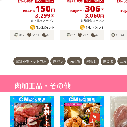
お試し費用
お試し費用
お試し
税込・送料込
税込・送料込
セット
150
306
円
円
1個あたり
100gあたり
100
3,299
3,060
円
円
参考価格
オープン
参考価格
オープン
15
14
.2ポイント
.1ポイント
822
5961
80
37
227
4
11744
豊洲市場ドットコム
豚バラ
炭火焼
鶏もも
豚こま
三元