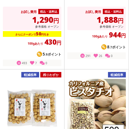
お試し費用
お試し費用
税込・送料込
税込・送料込
1,290
1,888
円
円
参考価格
オープン
参考価格
オープン
944
50
円
さらにクーポンで
円引き
100gあたり
430
円
100gあたり
8
ポイント
.7
5
ポイント
.9
291
26
0
残
493
7
0
残
軽減税率
残りわずか
軽減税率