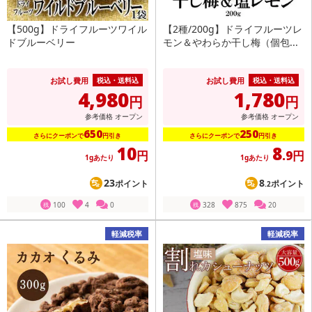
【500g】ドライフルーツワイル
【2種/200g】ドライフルーツレ
ドブルーベリー
モン＆やわらか干し梅（個包...
お試し費用
お試し費用
税込・送料込
税込・送料込
4,980
1,780
円
円
参考価格
オープン
参考価格
オープン
650
250
さらにクーポンで
円引き
さらにクーポンで
円引き
10
8
円
.9円
1gあたり
1gあたり
23
8
ポイント
ポイント
.2
100
4
0
328
875
20
残
残
軽減税率
軽減税率