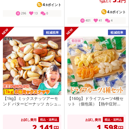
.2円
1gあたり
4
ポイント
.9
4
ポイント
.8
296
13
0
残
401
41
4
残
軽減税率
軽減税率
【1kg】ミックスナッツアーモ
【160g】ドライフルーツ4種セ
ンド バターピーナッツ カシュ...
ット （個包装）【熱中症対...
お試し費用
お試し費用
税込・送料込
税込・送料込
2,141
1,598
円
円