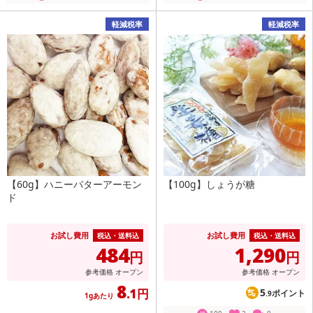
軽減税率
軽減税率
【60g】ハニーバターアーモン
【100g】しょうが糖
ド
お試し費用
お試し費用
税込・送料込
税込・送料込
484
1,290
円
円
参考価格
オープン
参考価格
オープン
8
.1円
5
ポイント
.9
1gあたり