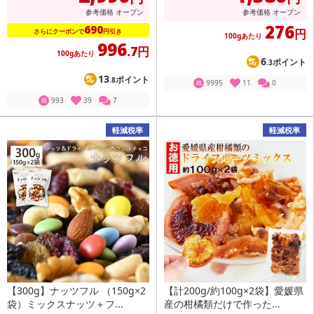
参考価格
オープン
参考価格
オープン
276
690
円
さらにクーポンで
円引き
100gあたり
996
.7円
100gあたり
6
ポイント
.3
13
ポイント
.8
9995
11
0
残
993
39
7
残
軽減税率
軽減税率
【300g】ナッツフル （150g×2
【計200g/約100g×2袋】愛媛県
袋）ミックスナッツ＋フ...
産の柑橘類だけで作った...