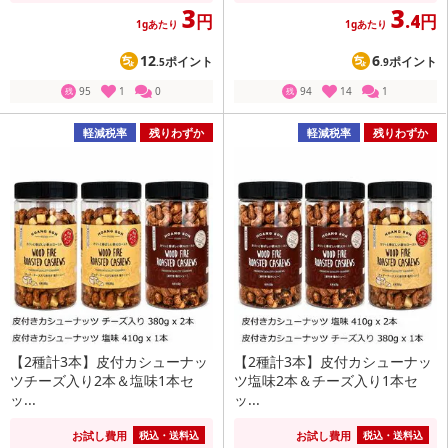
3
3
円
.4円
1gあたり
1gあたり
12
6
ポイント
ポイント
.5
.9
95
1
0
94
14
1
残
残
軽減税率
残りわずか
軽減税率
残りわずか
【2種計3本】皮付カシューナッ
【2種計3本】皮付カシューナッ
ツチーズ入り2本＆塩味1本セ
ツ塩味2本＆チーズ入り1本セ
ッ...
ッ...
お試し費用
お試し費用
税込・送料込
税込・送料込