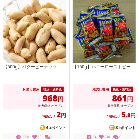
【500g】バターピーナッツ
【150g】ハニーローストピー
お試し費用
お試し費用
税込・送料込
税込・送料込
968
861
円
円
参考価格
オープン
参考価格
オープン
2
5
円
.8円
1gあたり
1gあたり
4
3
ポイント
ポイント
.4
.9
9996
10
1
13
940
0
残
残