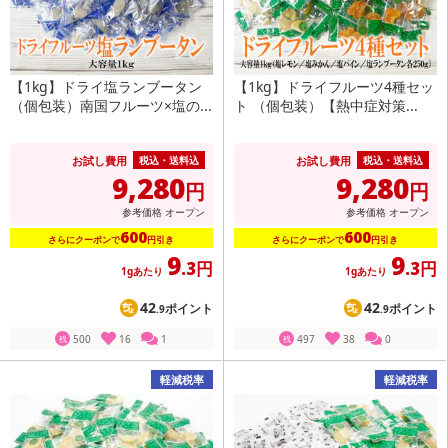
【1kg】ドライ塩ランブータン
【1kg】ドライフルーツ4種セッ
（個包装）南国フルーツ×塩の...
ト （個包装）【熱中症対策...
お試し費用
お試し費用
税込・送料込
税込・送料込
9,280
9,280
円
円
参考価格
オープン
参考価格
オープン
600
600
さらにクーポンで
円引き
さらにクーポンで
円引き
9
9
.3円
.3円
1gあたり
1gあたり
42
42
ポイント
ポイント
.9
.9
500
16
1
497
38
0
残
残
軽減税率
軽減税率