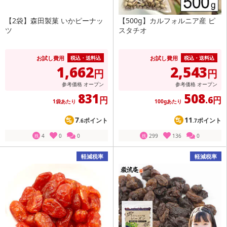
【2袋】森田製菓 いかピーナッ
【500g】カルフォルニア産 ピ
ツ
スタチオ
お試し費用
お試し費用
税込・送料込
税込・送料込
1,662
2,543
円
円
参考価格
オープン
参考価格
オープン
831
508
円
.6円
1袋あたり
100gあたり
7
11
ポイント
ポイント
.6
.7
4
0
0
299
136
0
残
残
軽減税率
軽減税率