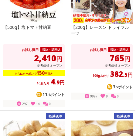
【500g】塩トマト甘納豆
【200g】レーズン ドライフル
ーツ
お試し費用
お試し費用
税込・送料込
税込・送料込
2,410
765
円
円
参考価格
オープン
参考価格
オープン
382
150
.5円
さらにクーポンで
円引き
100gあたり
4
.9円
1gあたり
3
ポイント
.5
11
ポイント
.1
9997
9
0
残
297
14
0
残
軽減税率
軽減税率