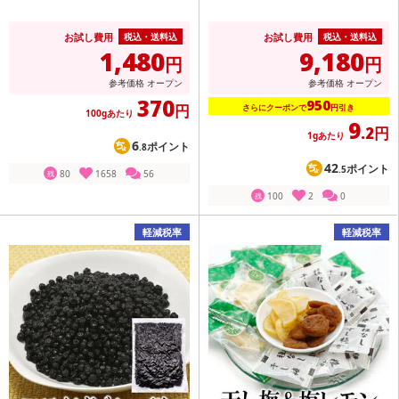
お試し費用
お試し費用
税込・送料込
税込・送料込
1,480
9,180
円
円
参考価格
オープン
参考価格
オープン
370
950
円
さらにクーポンで
円引き
100gあたり
9
.2円
1gあたり
6
ポイント
.8
42
ポイント
.5
80
1658
56
残
100
2
0
残
軽減税率
軽減税率