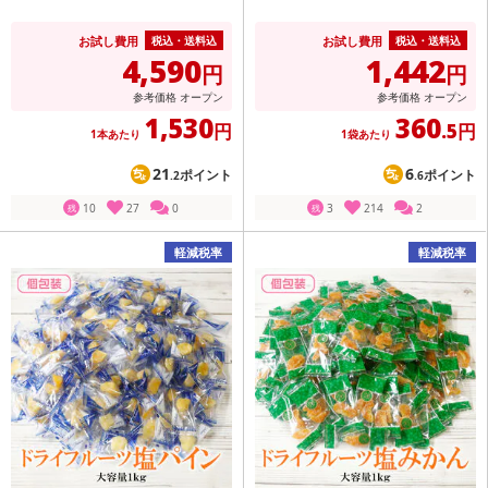
お試し費用
お試し費用
税込・送料込
税込・送料込
4,590
1,442
円
円
参考価格
オープン
参考価格
オープン
1,530
360
円
.5円
1本あたり
1袋あたり
21
6
ポイント
ポイント
.2
.6
10
27
0
3
214
2
残
残
軽減税率
軽減税率