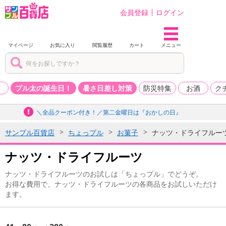
会員登録
ログイン
マイページ
お気に入り
閲覧履歴
カート
メニュー
品
プル太の誕生日！
暑さ日差し対策
防災特集
お酒
ク
＼全品クーポン付き！／第二金曜日は『おかしの日』
サンプル百貨店
ちょっプル
お菓子
ナッツ・ドライフルー
ナッツ・ドライフルーツ
ナッツ・ドライフルーツのお試しは「ちょっプル」でどうぞ。
お得な費用で、ナッツ・ドライフルーツの各商品をお試しいただけ
ます。