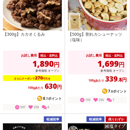
【300g】カカオくるみ
【500g】割れカシューナッツ
（塩味）
お試し費用
お試し費用
税込・送料込
税込・送料込
1,890
1,699
円
円
参考価格
オープン
参考価格
オープン
339
270
.8円
さらにクーポンで
円引き
100gあたり
630
円
100gあたり
7
ポイント
.8
8
ポイント
.7
193
256
7
残
597
258
6
残
軽減税率
軽減税率
残りわずか