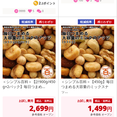
100
2
0
残
2
ポイント
.2
9999
5
0
残
軽減税率
残りわずか
軽減税率
残りわずか
＜シンプル百科＞【計900g/450
＜シンプル百科＞【450g】毎日
g×2パック】毎日つまめ...
つまめる大容量のミックスナ
ッ...
お試し費用
お試し費用
税込・送料込
税込・送料込
2,699
1,499
円
円
参考価格
オープン
参考価格
オープン