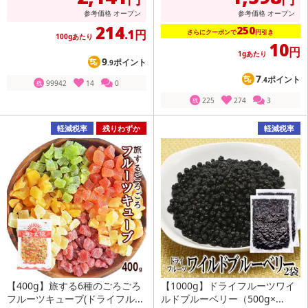
参考価格
オープン
参考価格
オープン
214
250
.1円
さらにクーポンで
円引き
100gあたり
10
円
1gあたり
9
ポイント
.9
7
ポイント
.4
99942
14
0
残
225
274
3
残
軽減税率
残りわずか
軽減税率
【400g】旅する6種のごろごろ
【1000g】ドライフルーツワイ
フルーツキューブ(ドライフル...
ルドブルーベリー（500g×...