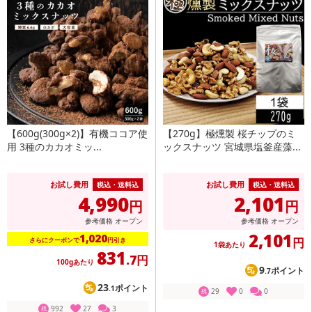
【600g(300g×2)】有機ココア使
【270g】極燻製 桜チップのミ
用 3種のカカオミッ...
ックスナッツ 宮城県塩釜産藻...
お試し費用
お試し費用
税込・送料込
税込・送料込
4,990
2,101
円
円
参考価格
オープン
参考価格
オープン
2,101
1,020
円
さらにクーポンで
円引き
1袋あたり
831
.7円
100gあたり
9
ポイント
.7
23
ポイント
.1
29
0
0
残
992
27
3
残