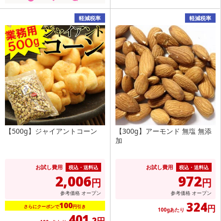
軽減税率
軽減税率
【500g】ジャイアントコーン
【300g】アーモンド 無塩 無添
加
お試し費用
お試し費用
税込・送料込
税込・送料込
2,006
972
円
円
参考価格
オープン
参考価格
オープン
324
100
円
さらにクーポンで
円引き
100gあたり
401
.2円