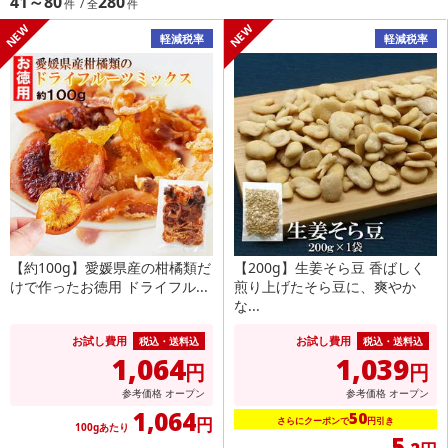
41～80
280
軽減税率
軽減税率
【約100g】愛媛県産の柑橘類だ
【200g】生姜そら豆 香ばしく
けで作ったお徳用 ドライフル...
煎り上げたそら豆に、爽やか
な...
お試し費用
お試し費用
税込・送料込
税込・送料込
1,064
1,039
円
円
参考価格
オープン
参考価格
オープン
1,064
50
円
さらにクーポンで
円引き
100gあたり
5