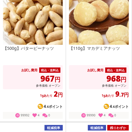
【500g】バターピーナッツ
【110g】マカデミアナッツ
お試し費用
お試し費用
税込・送料込
税込・送料込
967
968
円
円
参考価格
オープン
参考価格
オープン
2
9
円
.7円
1gあたり
1gあたり
4
4
ポイント
ポイント
.4
.4
99992
4
0
99990
4
0
残
残
軽減税率
軽減税率
残りわずか