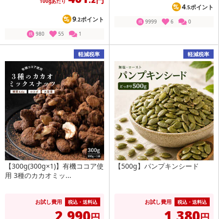
100gあたり
4
ポイント
.5
9
ポイント
.2
9999
6
0
残
980
55
1
残
軽減税率
軽減税率
【300g(300g×1)】有機ココア使
【500g】パンプキンシード
用 3種のカカオミッ...
お試し費用
お試し費用
税込・送料込
税込・送料込
2,990
1,380
円
円