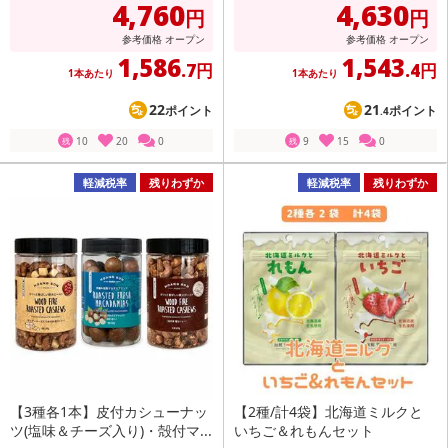
4,760
4,630
円
円
参考価格
オープン
参考価格
オープン
1,586
1,543
.7円
.4円
1本あたり
1本あたり
22
21
ポイント
ポイント
.4
10
20
0
9
15
0
残
残
軽減税率
残りわずか
軽減税率
残りわずか
【3種各1本】皮付カシューナッ
【2種/計4袋】北海道ミルクと
ツ(塩味＆チーズ入り)・殻付マ...
いちご＆れもんセット