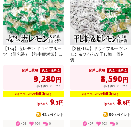
【1kg】塩レモン ドライフルー
【2種/1kg】ドライフルーツレ
ツ （個包装）【熱中症対策】...
モン＆やわらか干し梅（個包
装...
お試し費用
お試し費用
税込・送料込
税込・送料込
9,280
8,590
円
円
参考価格
オープン
参考価格
オープン
600
600
さらにクーポンで
円引き
さらにクーポンで
円引き
9
8
.3円
.6円
1gあたり
1gあたり
42
39
ポイント
ポイント
.9
.7
495
106
0
497
103
0
残
残