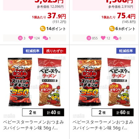
円
円
参考価格
12,096
円
参考価格
2,916
円
37
75
.9円
.4円
1個あたり
1個あたり
(151
.2円
)
(145
.8円
)
14
6
ポイント
ポイント
.9
3
124
1
855
12
0
残
残
軽減税率
残りわずか
軽減税率
ベビースターラーメンおつまみ
ベビースターラーメンおつまみ
スパイシーチキン味 56g /...
スパイシーチキン味 56g /...