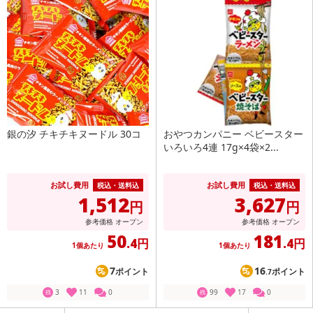
銀の汐 チキチキヌードル 30コ
おやつカンパニー ベビースター
いろいろ4連 17g×4袋×2...
お試し費用
お試し費用
税込・送料込
税込・送料込
1,512
3,627
円
円
参考価格
オープン
参考価格
オープン
50
181
.4円
.4円
1個あたり
1個あたり
7
16
ポイント
ポイント
.7
3
11
0
99
17
0
残
残