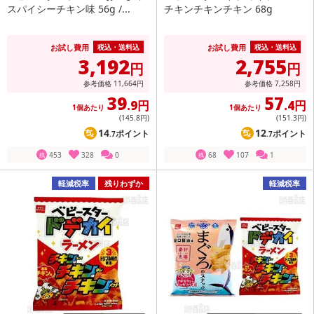
スパイシーチキン味 56g /...
チキンチキンチキン 68g
お試し費用
お試し費用
税込・送料込
税込・送料込
3,192
2,755
円
円
参考価格
11,664
円
参考価格
7,258
円
39
57
.9円
.4円
1個あたり
1個あたり
(145
.8円
)
(151
.3円
)
14
12
ポイント
ポイント
.7
.7
453
328
0
68
107
1
残
残
軽減税率
残りわずか
軽減税率