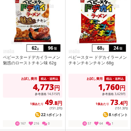
ベビースタードデカイラーメン
ベビースター ドデカイラーメン
魅惑のローストチキン味 62g
チキンチキンチキン 68g
お試し費用
お試し費用
税込・送料込
税込・送料込
4,773
1,760
円
円
参考価格
14,515
円
参考価格
3,629
円
49
73
.8円
.4円
1個あたり
1個あたり
(151
.2円
)
(151
.3円
)
22
8
ポイント
ポイント
.1
.1
167
216
0
57
64
1
残
残