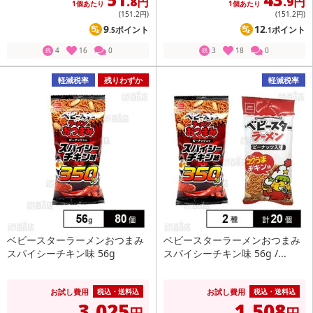
.8円
.9円
1個あたり
1個あたり
(151
.2円
)
(151
.2円
)
9
12
ポイント
ポイント
.5
.1
4
16
0
3
18
0
残
残
軽減税率
残りわずか
軽減税率
ベビースターラーメンおつまみ
ベビースターラーメンおつまみ
スパイシーチキン味 56g
スパイシーチキン味 56g /...
お試し費用
お試し費用
税込・送料込
税込・送料込
3,025
1,508