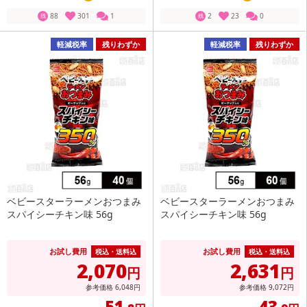
88
301
1
2
23
0
残
残
軽減税率
残りわずか
軽減税率
残りわずか
ベビースターラーメンおつまみ
ベビースターラーメンおつまみ
スパイシーチキン味 56g
スパイシーチキン味 56g
お試し費用
お試し費用
税込・送料込
税込・送料込
2,070
2,631
円
円
参考価格
6,048
円
参考価格
9,072
円
51
43