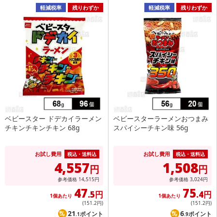
軽減税率
残りわずか
軽減税率
残りわずか
ベビースター ドデカイラーメン
ベビースターラーメンおつまみ
チキンチキンチキン 68g
スパイシーチキン味 56g
お試し費用
お試し費用
税込・送料込
税込・送料込
4,557
1,508
円
円
参考価格
14,515
円
参考価格
3,024
円
47
75
.5円
.4円
1個あたり
1個あたり
(151
.2円
)
(151
.2円
)
21
6
ポイント
ポイント
.1
.9