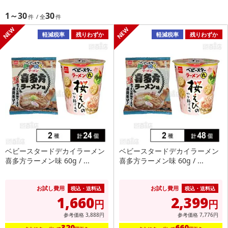
1～30
30
軽減税率
残りわずか
軽減税率
残りわずか
ベビースタードデカイラーメン
ベビースタードデカイラーメン
喜多方ラーメン味 60g / ...
喜多方ラーメン味 60g / ...
お試し費用
お試し費用
税込・送料込
税込・送料込
1,660
2,399
円
円
参考価格
3,888
円
参考価格
7,776
円
320
660