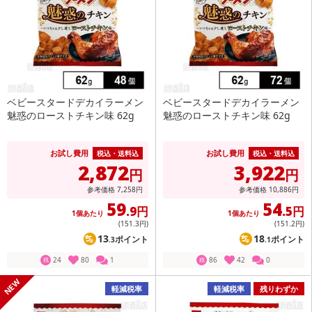
ベビースタードデカイラーメン
ベビースタードデカイラーメン
魅惑のローストチキン味 62g
魅惑のローストチキン味 62g
お試し費用
お試し費用
税込・送料込
税込・送料込
2,872
3,922
円
円
参考価格
7,258
円
参考価格
10,886
円
59
54
.9円
.5円
1個あたり
1個あたり
(151
.3円
)
(151
.2円
)
13
18
ポイント
ポイント
.3
.1
24
80
1
86
42
0
残
残
軽減税率
軽減税率
残りわずか