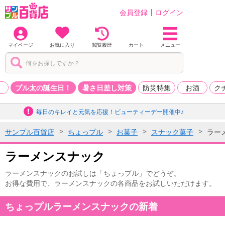
会員登録
ログイン
マイページ
お気に入り
閲覧履歴
カート
メニュー
品
プル太の誕生日！
暑さ日差し対策
防災特集
お酒
ク
毎日のキレイと元気を応援！ビューティーデー開催中♪
サンプル百貨店
ちょっプル
お菓子
スナック菓子
ラー
ラーメンスナック
ラーメンスナックのお試しは「ちょっプル」でどうぞ。
お得な費用で、ラーメンスナックの各商品をお試しいただけます。
ちょっプルラーメンスナックの新着