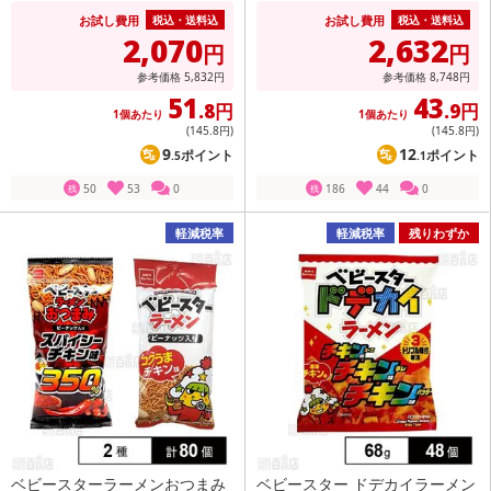
お試し費用
お試し費用
税込・送料込
税込・送料込
2,070
2,632
円
円
参考価格
5,832
円
参考価格
8,748
円
51
43
.8円
.9円
1個あたり
1個あたり
(145
.8円
)
(145
.8円
)
9
12
ポイント
ポイント
.5
.1
50
53
0
186
44
0
残
残
軽減税率
軽減税率
残りわずか
ベビースターラーメンおつまみ
ベビースター ドデカイラーメン