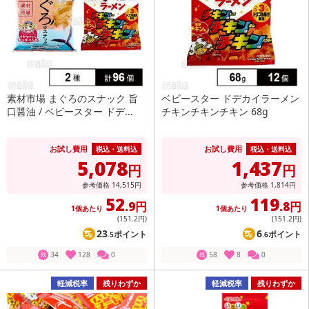
素材市場 まぐろのスナック 旨
ベビースター ドデカイラーメン
口醤油 / ベビースター ドデ...
チキンチキンチキン 68g
お試し費用
お試し費用
税込・送料込
税込・送料込
5,078
1,437
円
円
参考価格
14,515
円
参考価格
1,814
円
52
119
.9円
.8円
1個あたり
1個あたり
(151
.2円
)
(151
.2円
)
23
6
ポイント
ポイント
.5
.6
34
128
0
58
8
0
残
残
軽減税率
残りわずか
軽減税率
残りわずか