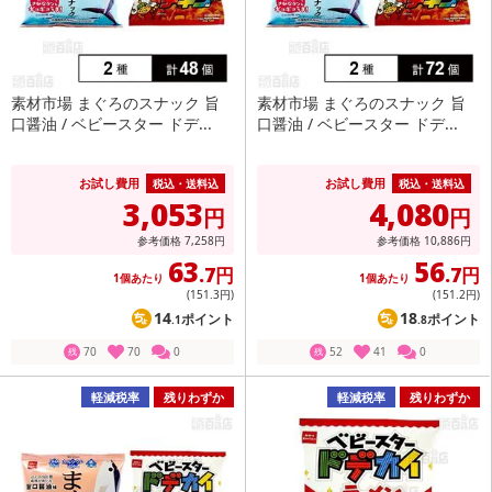
素材市場 まぐろのスナック 旨
素材市場 まぐろのスナック 旨
口醤油 / ベビースター ドデ...
口醤油 / ベビースター ドデ...
お試し費用
お試し費用
税込・送料込
税込・送料込
3,053
4,080
円
円
参考価格
7,258
円
参考価格
10,886
円
63
56
.7円
.7円
1個あたり
1個あたり
(151
.3円
)
(151
.2円
)
14
18
ポイント
ポイント
.1
.8
70
70
0
52
41
0
残
残
軽減税率
残りわずか
軽減税率
残りわずか