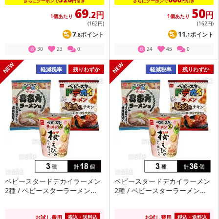
さらにクーポンで
円引き
さらにクーポンで
円引き
69
50
.2円
円
1個あたり
1個あたり
(162
円
)
(162
円
)
7
11
ポイント
ポイント
.6
.1
30
23
0
24
45
0
残
残
軽減税率
残りわずか
軽減税率
残りわずか
ベビースタードデカイラーメン
ベビースタードデカイラーメン
2種 / ベビースターラーメン...
2種 / ベビースターラーメン...
お試し費用
お試し費用
税込・送料込
税込・送料込