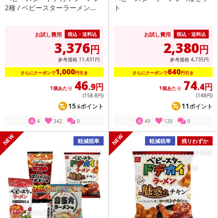
2種 / ベビースターラーメン...
ト
お試し費用
お試し費用
税込・送料込
税込・送料込
3,376
2,380
円
円
参考価格
11,431
円
参考価格
4,735
円
1,000
640
さらにクーポンで
円引き
さらにクーポンで
円引き
46
74
.9円
.4円
1個あたり
1個あたり
(158
.8円
)
(148
円
)
15
11
ポイント
ポイント
.6
4
342
0
49
120
0
残
残
軽減税率
軽減税率
残りわずか