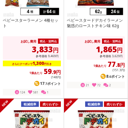
ベビースターラーメン 4種セッ
ベビースタードデカイラーメン
ト
魅惑のローストチキン味 62g
お試し費用
お試し費用
税込・送料込
税込・送料込
3,833
1,865
円
円
参考価格
9,469
円
参考価格
3,629
円
77
1,300
.8円
さらにクーポンで
円引き
1個あたり
59
(151
.3円
)
.9円
1個あたり
8
ポイント
.6
(148
円
)
17
ポイント
.7
21
72
2
残
124
581
1
残
軽減税率
残りわずか
軽減税率
残りわずか