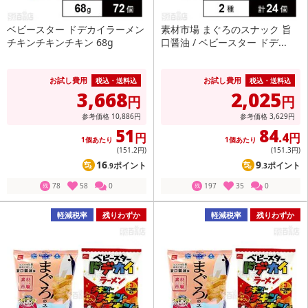
ベビースター ドデカイラーメン
素材市場 まぐろのスナック 旨
チキンチキンチキン 68g
口醤油 / ベビースター ドデ...
お試し費用
お試し費用
税込・送料込
税込・送料込
3,668
2,025
円
円
参考価格
10,886
円
参考価格
3,629
円
51
84
円
.4円
1個あたり
1個あたり
(151
.2円
)
(151
.3円
)
16
9
ポイント
ポイント
.9
.3
78
58
0
197
35
0
残
残
軽減税率
残りわずか
軽減税率
残りわずか