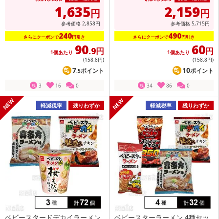
1,635
2,159
円
円
参考価格
2,858
円
参考価格
5,715
円
240
490
さらにクーポンで
円引き
さらにクーポンで
円引き
90
60
.9円
円
1個あたり
1個あたり
(158
.8円
)
(158
.8円
)
7
10
ポイント
ポイント
.5
3
16
0
34
86
0
残
残
軽減税率
残りわずか
軽減税率
残りわずか
ベビースタードデカイラーメン
ベビースターラーメン 4種セッ