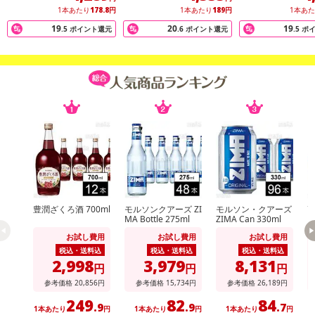
【キャンセルについて】
1本あたり
178.8
円
1本あたり
189
円
1本あ
※お申込み後のキャンセルはお受けできません。
19
20
19
.5
ポイント還元
.6
ポイント還元
.5
ポ
記載されている内容を必ずご確認いただき、お届けする商品セット
にご納得いただきましたうえでお申し込みください。
※パッケージ変更や商品リニューアル（成分など含む）等により、
参考の掲載画像や画像内のバーコードなど、お届け商品と多少異な
る場合がございます。
また、[新たな加工食品の原料原産地表示制度]の経過措置期間の終
了により、商品詳細内に記載の原産国・原材料の表記が旧表記の場
合がございます。
あらかじめご了承いただいた上でお申込みください。なお、本理由
によるお申込み後のキャンセル・返品交換は対応いたしかねます。
豊潤ざくろ酒 700ml
モルソンクアーズ ZI
モルソン・クアーズ
高
【お支払いについて】
MA Bottle 275ml
ZIMA Can 330ml
※送料はお試し費用に含まれております。
お試し費用
お試し費用
お試し費用
※d払い、PayPay、au PAY、au PAY（auかんたん決済）、ソフトバ
税込・送料込
税込・送料込
税込・送料込
2,998
3,979
8,131
ンクまとめて支払い、楽天ペイ、メルペイ、AEON Pay、Amazon
円
円
円
Payでお支払いの場合、決済のため外部サイトへ遷移します。
参考価格
20,856
円
参考価格
15,734
円
参考価格
26,189
円
※予約商品は決済手段ごとに定められた決済期限日にお支払いを完
249
82
84
.9
.9
.7
1本あたり
円
1本あたり
円
1本あたり
円
了することがございます。ご了承いただいたうえでお申し込みくだ