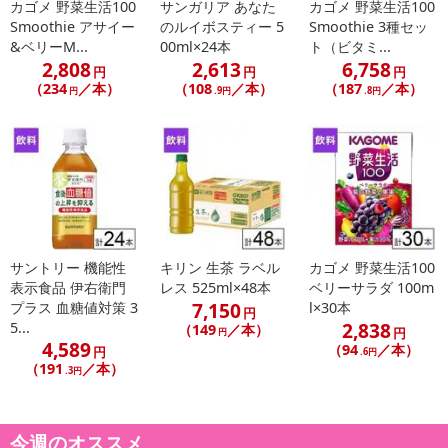
カゴメ 野菜生活100
サンガリア あなた
カゴメ 野菜生活100
Smoothie アサイー
のルイボスティー 5
Smoothie 3種セッ
&ベリーM...
00ml×24本
ト（ビタミ...
2,808
2,613
6,758
円
円
円
（234
／本）
（108
／本）
（187
／本）
円
.9円
.8円
サントリー 機能性
キリン 生茶 ラベル
カゴメ 野菜生活100
表示食品 伊右衛門
レス 525ml×48本
ベリーサラダ 100m
7,150
プラス 血糖値対策 3
l×30本
円
2,838
5...
（149
／本）
円
円
4,589
（94
／本）
円
.6円
（191
／本）
.3円
今週のオススメ