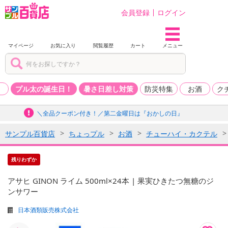
会員登録
ログイン
マイページ
お気に入り
閲覧履歴
カート
メニュー
品
プル太の誕生日！
暑さ日差し対策
防災特集
お酒
ク
＼全品クーポン付き！／第二金曜日は『おかしの日』
サンプル百貨店
ちょっプル
お酒
チューハイ・カクテル
残りわずか
アサヒ GINON ライム 500ml×24本 | 果実ひきたつ無糖のジ
ンサワー
日本酒類販売株式会社