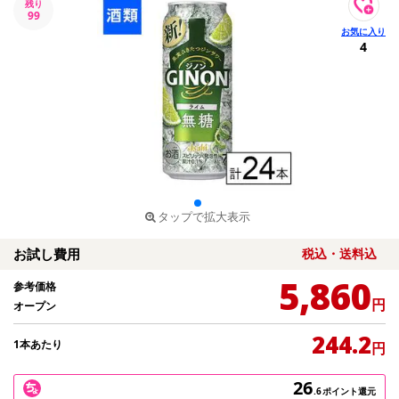
残り
99
4
タップで拡大表示
お試し費用
税込・送料込
5,860
参考価格
円
オープン
244.2
1本あたり
円
26
.6
ポイント還元