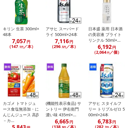
休業日
キリン 生茶 300ml×
アサヒ スーパード
日本盛 薬用 日本酒
48本
ライ 500ml×24本
の美容液 ブライト
■
その他共通および商品カテゴリー別注意事項（※必ずご確認くだ
7,057
7,116
リンクル 50ml×...
円
円
さい）
6,192
（147
／本）
（296
／本）
円
.1円
.5円
（2,064
／個）
円
こちらの情報は
2026年07月09日
時点での情報となります。
カゴメ トマトジュ
(機能性表示食品) サ
アサヒ スタイルフ
ース食塩無添加・に
ントリー 伊右衛門
リー トリプルゼロ 5
んじんジュース 高β
濃い味 435ml×...
00ml×24本
6,665
6,783
－カ...
円
円
5,843
（138
／本）
（282
／本）
円
.9円
.7円