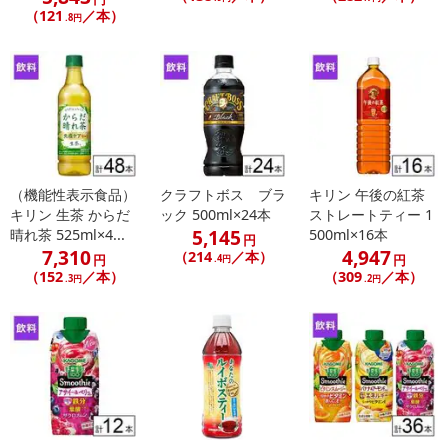
（121
／本）
.8円
（機能性表示食品）
クラフトボス ブラ
キリン 午後の紅茶
キリン 生茶 からだ
ック 500ml×24本
ストレートティー 1
5,145
晴れ茶 525ml×4...
500ml×16本
円
7,310
4,947
（214
／本）
円
円
.4円
（152
／本）
（309
／本）
.3円
.2円