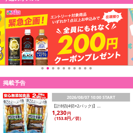
掲載予告
2026/08/07 10:00 START
【計8切(4切×2パック)】...
1,230
円
（153.8円／切）