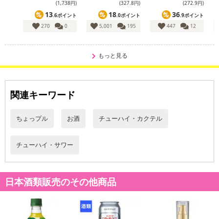
(1,738円)
(327
.8
円)
(272
.9
円)
さい。
13
18
36
.6ポイント
.0ポイント
.9ポイント
270
0
5,001
195
447
12
【配送伝票番号について】
※配送形態がメール便の商品については、商品の発送完了後、配送
伝票番号がマイページに表示されない場合もございます。
もっと見る
【配送日時の指定について】
※配送日時の指定が可能な商品の場合、商品によってご指定できる
関連キーワード
配送日、配送時間が異なる可能性がございます。
カート機能をご利用の場合は、配送日時指定をご利用いただけませ
ちょっプル
お酒
チューハイ・カクテル
ん。
チューハイ・サワー
発送日カレンダー
日本酒類販売のその他商品