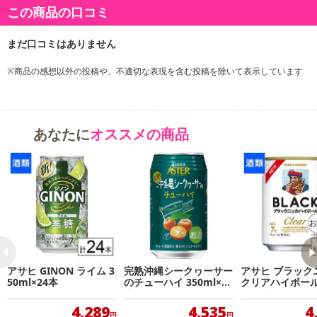
商品詳細
この商品の口コミ
果実ひきたつ無糖のジンサワー。柑橘の果皮を漬け込んで蒸溜し、
香味づけられたジンを使用。柑橘の風味がゆっくりと広がってい
※商品の感想以外の投稿や、不適切な表現を含む投稿を除いて表示しています
き、ライムの素材本来のおいしさとスッキリとした後味を楽しむこ
とができます。
・賞味期限：製造日より360日
あなたに
オススメの商品
・原産国（最終加工地）：日本
・原材料/材質/素材：ジン(国内製造)、ライム果汁/炭酸、酸味料、
香料
・アルコール度数：7度
注意事項
【賞味・消費期限のある商品について】
アサヒ GINON ライム 3
完熟沖縄シークヮーサー
アサヒ ブラック
商品到着時点でのお日持ち期間は、配送日数などにより異なります
50ml×24本
のチューハイ 350ml×24
クリアハイボール 
のでご了承ください。
本
l×24本
4,289
4,535
4
円
円