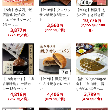
また、[新たな加工食品の原料原産地表示制度]の経過措置期間の終
了により、商品詳細内に記載の原産国・原材料の表記が旧表記の場
【5食】赤坂四川飯
【計16個】クロワッ
【500g】松阪牛 も
合がございます。
店監修 乾焼蝦仁
サン鯛焼き3種セッ
もバラ すき焼き用
10,776
（エビチリソース）
ト
あらかじめご了承いただいた上でお申込みください。なお、本理由
円
3,560
5食セッ...
（2,155
／100
によるお申込み後のキャンセル・返品交換は対応いたしかねます。
円
.2円
3,877
（222
／個）
g）
円
.5円
（775
／食）
.4円
【お支払いについて】
※送料はお試し費用に含まれております。
※d払い、PayPay、au PAY、au PAY（auかんたん決済）、ソフトバ
ンクまとめて支払い、楽天ペイ、メルペイ、AEON Pay、Amazon
Payでお支払いの場合、決済のため外部サイトへ遷移します。
※予約商品は決済手段ごとに定められた決済期限日にお支払いを完
了することがございます。ご了承いただいたうえでお申し込みくだ
さい。
【18食セット】「博
【計7個】滋賀 近江
【計1920g/240g×8
多華味鳥」 一膳カ
牛入り焼きカレーパ
食】「自由軒」 昔
【配送伝票番号について】
レー18食セット
ン
ながらの黒ラベ...
4,816
4,406
3,799
※配送形態がメール便の商品については、商品の発送完了後、配送
円
円
円
（267
／袋）
（629
／個）
（474
／食）
伝票番号がマイページに表示されない場合もございます。
.6円
.5円
.9円