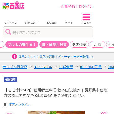
会員登録
ログイン
マイページ
お気に入り
閲覧履歴
カート
メニュー
品
プル太の誕生日！
暑さ日差し対策
防災特集
お酒
ク
毎日のキレイと元気を応援！ビューティーデー開催中♪
サンプル百貨店
ちょっプル
生鮮食品
肉・肉加工品
肉
軽減税率
【モモ/計750g】信州郷土料理 松本山賊焼き | 長野県中信地
方の郷土料理である山賊焼きをご堪能ください。
産直オンライン