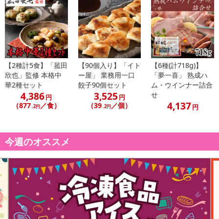
【配送日時の指定について】
※配送日時の指定が可能な商品の場合、商品によってご指定できる
配送日、配送時間が異なる可能性がございます。
カート機能をご利用の場合は、配送日時指定をご利用いただけませ
ん。
【2種計5食】「菰田
【90個入り】「イト
【6種(計718g)】
発送日カレンダー
欣也」監修 本格中
ー屋」 業務用一口
「夢一喜」 熟成ハ
華2種セット
餃子90個セット
ム・ウインナー詰合
4,386
3,525
せ
円
円
4,137
（877
／食）
（39
／個）
円
.2円
.2円
今週のオススメ
休業日
■
その他共通および商品カテゴリー別注意事項（※必ずご確認くだ
さい）