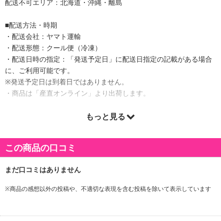
配送不可エリア：北海道・沖縄・離島
■配送方法・時期
・配送会社：ヤマト運輸
・配送形態：クール便（冷凍）
・配送日時の指定：「発送予定日」に配送日指定の記載がある場合
に、ご利用可能です。
※発送予定日は到着日ではありません。
・商品は「産直オンライン」より出荷します。
もっと見る
商品詳細
この商品の口コミ
鶏肉を,すり下ろしたニンニクやしょうがを効かせた
醤油タレに漬け込み,片栗粉をまぶして油で揚げる
長野県中信地方（塩尻市・松本市等）の郷土料理です。
中信地方の居酒屋や食堂,家庭料理やスーパーの総菜
※商品の感想以外の投稿や、不適切な表現を含む投稿を除いて表示しています
としても人気です。
山賊焼きの名前の由来は諸説ありますが,山賊は物を
取り上げることから,「鶏揚げる（とりあげる）」という