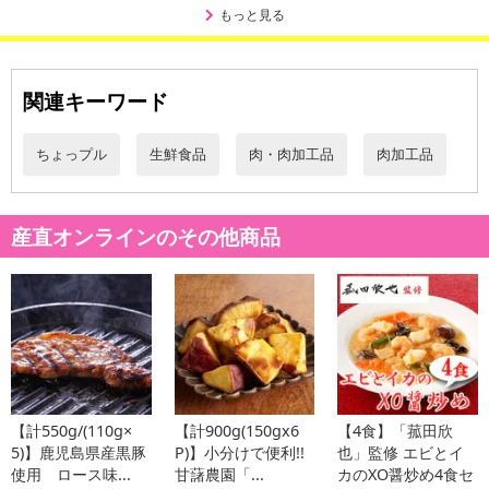
もっと見る
・賞味期限：出荷日より30日
関連キーワード
・原産国（最終加工地）：日本
・原材料/材質/素材：鶏肉(国産),醤油,味噌,本みりん,香辛料(しょう
ちょっプル
生鮮食品
肉・肉加工品
肉加工品
が,にんにく),発酵調味料/調味料(アミノ酸等),カラメル色素,甘味料
(天草,ステビア)
・アレルギー表示：小麦,大豆,鶏肉
・お召し上がり方：
産直オンラインのその他商品
1)肉を解凍し,袋から汁気を気って取り出した肉に,まんべんなく片
栗粉をまぶす。
2)フライパンにサラダ油を2cmほど注ぎ入れ170℃に熱し,1の肉を
皮目から入れて
4分ほど揚げます。裏返して3分ほど揚げたら火を強めて180℃
の高温にし,時々
菜箸で持ち上げて空気に触れさせながらカラリと仕上げ,油をき
【計550g/(110g×
【計900g(150gx6
【4食】「菰田欣
ってください。
5)】鹿児島県産黒豚
P)】小分けで便利!!
也」監修 エビとイ
3)2を食べやすい大きさに切って盛り付け,ざく切りにしたキャベ
使用 ロース味...
甘藷農園「...
カのXO醤炒め4食セ
ツを添えてお召し上がりください。