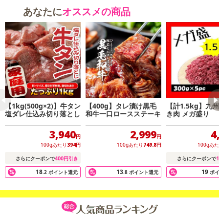
あなたに
オススメの商品
語呂合わせから命名されたという説や,山賊のように
丸ごと豪快に手づかみで食べたという説,山賊という名前の
食堂が始めたなどの説があります。
【1kg(500g×2)】牛タン
【400g】タレ漬け黒毛
【計1.5kg】九
塩ダレ仕込み切り落とし
和牛一口ロースステーキ
き肉 メガ盛り
3,940
2,999
4
円
円
100gあたり
394
円
100gあたり
749.8
円
100gあ
400
1
さらにクーポンで
円引き
さらにクーポンで
18
13
19
.2
ポイント還元
.8
ポイント還元
ポ