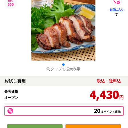
残り
500
7
タップで拡大表示
お試し費用
税込・送料込
4,430
参考価格
円
オープン
20
.5
ポイント還元