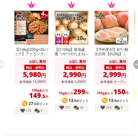
【計4kg/200g×20パ
【計10kg】産地厳
【予約受付】8/1~順
【
ック】アトランティ
選 つやつやたまね
次出荷【約2kg】山
順
ックサーモンハラス
ぎ
形県産白桃(品種・
州
お試し費用
お試し費用
お試し費用
切り落とし
玉数おまかせ)※ご家
種
庭用
庭
税込・送料込
税込・送料込
税込・送料込
5,980
2,990
2,999
円
円
円
参考価格
14,980
円
参考価格
4,280
円
参考価格
オープン
299
150
100gあたり
149
1kgあたり
円
100gあたり
円
.5
円
13
13
.8ポイント
.8ポイント
27
.6ポイント
721
35
204
0
135
0