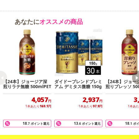
ぜひ、休憩中の心地良いリフレッシュ、気分アップに、甘くない上
質な味わいの『ジョージア 深煎りラテ無糖』をお試しください。
あなたに
オススメの商品
※1 製品そのものに含まれる糖類が0.5g/100ml未満であること
※2 コーヒーに占めるエスプレッソの割合：40%
・賞味期限：メーカー製造日より11ヶ月
・原産国（最終加工地）：日本
・原材料/材質/素材：牛乳（国内製造）、コーヒー、植物油脂、脱
脂濃縮乳加工品/香料、カゼインNa、乳化剤、安定剤（カラギナ
ン）
【24本】ジョージア深
ダイドーブレンドプレミ
【24本】ジョー
・アレルギー表示：乳
煎りラテ無糖 500mlPET
アム デミタス微糖 150g
煎りプレッソ 500
・その他商品仕様：栄養成分表示：エネルギー 9kcal、たんぱく質
4,057
2,937
3
0.4g、脂質 0.4g、炭水化物 1.0g（糖類 0g）、食塩相当量 0.1g
円
円
1本あたり
169.1
円
1本あたり
97.9
円
1本あ
注意事項
18
13
18
.7
ポイント還元
.6
ポイント還元
.1
ポ
【賞味・消費期限のある商品について】
商品到着時点でのお日持ち期間は、配送日数などにより異なります