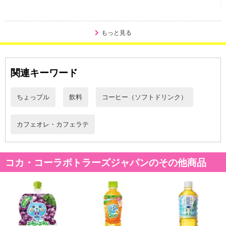
Payでお支払いの場合、決済のため外部サイトへ遷移します。
※予約商品は決済手段ごとに定められた決済期限日にお支払いを完
了することがございます。ご了承いただいたうえでお申し込みくだ
もっと見る
さい。
【配送伝票番号について】
関連キーワード
※配送形態がメール便の商品については、商品の発送完了後、配送
伝票番号がマイページに表示されない場合もございます。
ちょっプル
飲料
コーヒー（ソフトドリンク）
【配送日時の指定について】
※配送日時の指定が可能な商品の場合、商品によってご指定できる
カフェオレ・カフェラテ
配送日、配送時間が異なる可能性がございます。
カート機能をご利用の場合は、配送日時指定をご利用いただけませ
ん。
コカ・コーラボトラーズジャパンのその他商品
発送日カレンダー