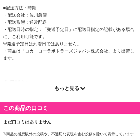
■配送方法・時期
・配送会社：佐川急便
・配送形態：通常配送
・配送日時の指定：「発送予定日」に配送日指定の記載がある場合
に、ご利用可能です。
※発送予定日は到着日ではありません。
・商品は「コカ・コーラボトラーズジャパン株式会社」より出荷し
ます。
商品詳細
もっと見る
ジョージアのペットボトルコーヒーから無糖（※1）のラテ『ジョー
ジア 深煎りラテ無糖』が登場。
この商品の口コミ
砂糖・甘味料不使用で、“丁寧に淹れたエスプレッソ（※2）に少し
のミルクだけを加えた”ようなおいしさと満足感を実現。
ミルクとエスプレッソ（※2）のコクが引き立つ、こだわりの“ダブ
ルアロマ製法”により、甘くない、香り高いコーヒー感をお楽しみい
※商品の感想以外の投稿や、不適切な表現を含む投稿を除いて表示しています
ただけます。