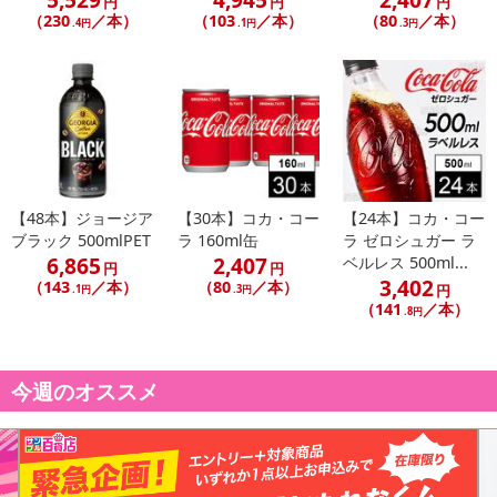
円
円
円
（230
／本）
（103
／本）
（80
／本）
.4円
.1円
.3円
【48本】ジョージア
【30本】コカ・コー
【24本】コカ・コー
ブラック 500mlPET
ラ 160ml缶
ラ ゼロシュガー ラ
6,865
2,407
ベルレス 500ml...
円
円
3,402
（143
／本）
（80
／本）
円
.1円
.3円
（141
／本）
.8円
今週のオススメ