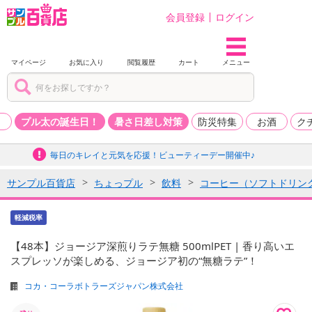
会員登録
ログイン
マイページ
お気に入り
閲覧履歴
カート
メニュー
品
プル太の誕生日！
暑さ日差し対策
防災特集
お酒
ク
毎日のキレイと元気を応援！ビューティーデー開催中♪
サンプル百貨店
ちょっプル
飲料
コーヒー（ソフトドリン
軽減税率
【48本】ジョージア深煎りラテ無糖 500mlPET | 香り高いエ
スプレッソが楽しめる、ジョージア初の“無糖ラテ”！
コカ・コーラボトラーズジャパン株式会社