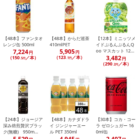
【48本】ファンタオ
【48本】からだ巡茶
【12本】ミニッツメ
レンジ缶 500ml
410mlPET
イドぷるんぷるんQ
5,905
7,224
oo マスカット 12...
円
円
3,482
（123
／本）
（150
／本）
.1円
円
.5円
（290
／本）
.2円
【24本】ジョージア
【48本】カナダドラ
【30本】コカ・コー
深み焙煎贅沢ブラッ
イ ジンジャーエー
ラ ゼロシュガー 16
ク(無糖) 950m...
ル PET 350ml
0ml缶
5,529
4,945
2,407