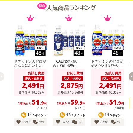
のでご了承ください。
【キャンセルについて】
※お申込み後のキャンセルはお受けできません。
記載されている内容を必ずご確認いただき、お届けする商品セット
にご納得いただきましたうえでお申し込みください。
※パッケージ変更や商品リニューアル（成分など含む）等により、
参考の掲載画像や画像内のバーコードなど、お届け商品と多少異な
る場合がございます。
ドデカミンのゼロが
「CALPISⓇ濃い
ドデカミンのゼロが
ホ
こんなにおいしいわ
め」PET 490ml
好きだと叫びたい P
玄
また、[新たな加工食品の原料原産地表示制度]の経過措置期間の終
けがない PET 500ml
ET 500ml
了により、商品詳細内に記載の原産国・原材料の表記が旧表記の場
お試し費用
お試し費用
お試し費用
税込・送料込
税込・送料込
税込・送料込
合がございます。
2,491
2,875
2,491
円
円
円
あらかじめご了承いただいた上でお申込みください。なお、本理由
参考価格
10,368
円
参考価格
10,368
円
参考価格
10,368
円
によるお申込み後のキャンセル・返品交換は対応いたしかねます。
51
59
51
.9
.9
.9
1本あたり
円
1本あたり
円
1本あたり
円
【お支払いについて】
(216円)
(216円)
(216円)
※送料はお試し費用に含まれております。
11
13
11
.5ポイント
.3ポイント
.5ポイント
※d払い、PayPay、au PAY、au PAY（auかんたん決済）、ソフトバ
4,990
264
1,768
12
2,390
39
ンクまとめて支払い、楽天ペイ、メルペイ、AEON Pay、Amazon