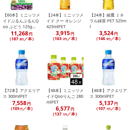
【60本】ミニッツメ
【24本】ミニッツメ
【24本】綾鷹 ミネ
イドぷるんぷるんQ
イド クー オレンジ
ラル緑茶 PET 525m
oo ぶどう 125g...
425mlPET
l
3,915
3,524
11,268
円
円
円
（163
／本）
（146
／本）
（187
／本）
休業日
.2円
.9円
.8円
■
その他共通および商品カテゴリー別注意事項（※必ずご確認くだ
さい）
こちらの情報は
2026年07月09日
時点での情報となります。
【72本】アクエリア
【48本】ミニッツメ
【48本】アクエリア
ス 300mlPET
イドQooりんご 280
ス 300mlPET
7,558
5,137
mlPET
円
円
6,577
（105
／本）
（107
／本）
円
円
.1円
（137
／本）
.1円