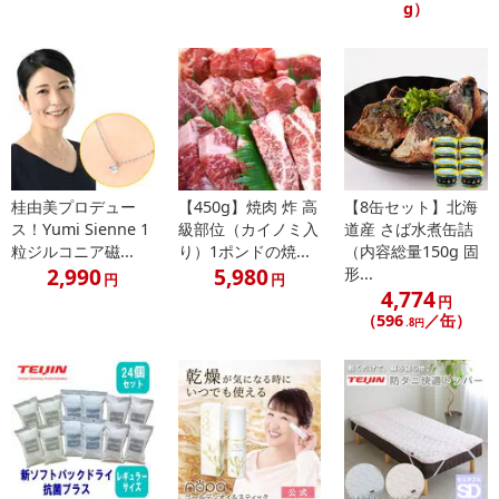
【キャンセルについて】
g）
※お申込み後のキャンセルはお受けできません。
記載されている内容を必ずご確認いただき、お届けする商品セット
にご納得いただきましたうえでお申し込みください。
※パッケージ変更や商品リニューアル（成分など含む）等により、
参考の掲載画像や画像内のバーコードなど、お届け商品と多少異な
る場合がございます。
また、[新たな加工食品の原料原産地表示制度]の経過措置期間の終
桂由美プロデュー
【450g】焼肉 炸 高
【8缶セット】北海
了により、商品詳細内に記載の原産国・原材料の表記が旧表記の場
ス！Yumi Sienne 1
級部位（カイノミ入
道産 さば水煮缶詰
合がございます。
粒ジルコニア磁...
り）1ポンドの焼...
（内容総量150g 固
あらかじめご了承いただいた上でお申込みください。なお、本理由
2,990
5,980
形...
円
円
によるお申込み後のキャンセル・返品交換は対応いたしかねます。
4,774
円
（596
／缶）
.8円
【お支払いについて】
※送料はお試し費用に含まれております。
※d払い、PayPay、au PAY、au PAY（auかんたん決済）、ソフトバ
ンクまとめて支払い、楽天ペイ、メルペイ、AEON Pay、Amazon
Payでお支払いの場合、決済のため外部サイトへ遷移します。
※予約商品は決済手段ごとに定められた決済期限日にお支払いを完
了することがございます。ご了承いただいたうえでお申し込みくだ