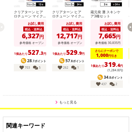
1本で涙袋、シャドウ、チーク、ハイライト、リップライナーまで
クリアターン ヒア
クリアターン ヒア
蔵元発 灘 スキンケ
【
様々なメイクに活用できる！
ロチューン マイク
ロチューン マイク
ア3種セット
e
パステルのように柔らかくブレンドでき、初心者でもサッとなめら
ロパッチ 2000 1回
ロパッチ 2000 1回
グ
お試し費用
お試し費用
お試し費用
分(2枚入)
分(2枚入)
かさを演出できます。
税込・送料込
税込・送料込
税込・送料込
6,327
12,717
7,665
円
円
円
■カラー：#10 クラッシーフィグ（アイシャドウ・チークに）／イ
参考価格
オープン
参考価格
オープン
参考価格
30,835
円
チジクのようなミュートローズ
527
529
さらにクーポンで
.3
.9
1個あたり
円
1個あたり
円
1,000
円引き
・原産国（最終加工地）：韓国
28
57
.7ポイント
.8ポイント
319
.4
1個あたり
円
1
・原材料/材質/素材：マイカ、酸化チタン、酸化鉄、カルミン、
703
5
262
1
(1,284
.8
円)
（ジメチコン／ジビニルジメチコン／シルセスキオキサン）クロス
34
.8ポイント
ポリマー、ホウケイ酸（Ca／Na）、シリカ、ナイロン-12、ポリメ
437
2
タクリル酸メチル、ベヘノキシPEG－10ジメチコン、ヤシ油脂肪酸
イソアミル、ジメチコン、窒化ホウ素、合成フルオロフロゴパイ
ト、ペンチレングリコール、トリ（ベヘン酸／イソステアリン酸／
もっと見る
エイコサン二酸）グリセリル、カプリリルグリコール、クエン酸ト
リエチル、ケイ酸（Al／Mg）、エチルヘキシルグリセリン、アルギ
ン酸Na、ポリアクリル酸Na、カプリルヒドロキサム酸、グリセリ
関連キーワード
ン、酸化スズ、トコフェロール