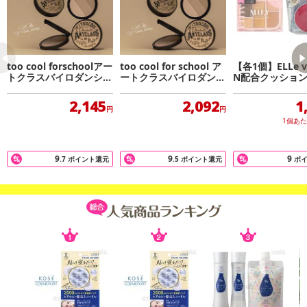
too cool forschoolアー
too cool for school ア
【各1個】ELLe vi
トクラスバイロダンシェ
ートクラスバイロダンシ
N配合クッショ
ーディングマスター#1.5
ェーディングマスター#
デ＋6色アイシャ
ニュートラル
02モダン
レット
2,145
2,092
1
円
円
1個あ
9
9
9
.7
ポイント還元
.5
ポイント還元
ポ
涙袋メイクやアイシャドウ、チークとしてもマルチに使える、韓国
発の多機能アイペンシル。
涙袋からシャドウ、チークまでフロッタージュ1つで完成！空気のよ
うに軽いマルチペンシル。
軽く、柔らかく密着するテクスチャー。