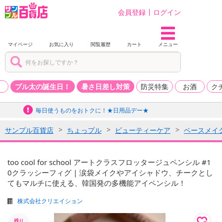
会員登録
ログイン
マイページ
お気に入り
閲覧履歴
カート
メニュー
品
プル太の誕生日！
暑さ日差し対策
防災特集
お酒
ク
毎日使うものをおトクに！★日用品デー★
サンプル百貨店
ちょっプル
ビューティーケア
ベースメイ
too cool for school アートクラスフロッタージュペンシル #1
0クラッシーフィグ | 涙袋メイクやアイシャドウ、チークとし
てもマルチに使える、韓国発の多機能アイペンシル！
株式会社クリエイション
残り