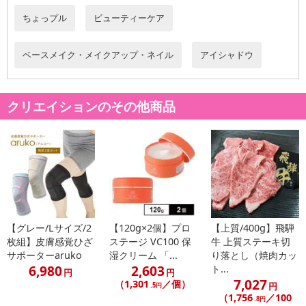
・使用方法：アイシャドウやチークとして好みの部位に指で軽くな
ちょっプル
ビューティーケア
じませてお使いください。
・注意事項：
・傷やはれもの、しっしん等の異常がある部位にはご使用になら
ベースメイク・メイクアップ・ネイル
アイシャドウ
ないでください。
・使用中または使用後、赤味・はれ・かゆみ・刺激・色抜け（白
斑等）や黒ずみ等の異常が現れた時は、使用を中止し、皮フ科専門
クリエイションのその他商品
医等にご相談されることをおすすめします。そのまま化粧品類の使
用を続けますと悪化することがあります。
・乳幼児の手の届かないところに保管してください。
・極端に高温または低温の場所、直射日光のあたる場所には保管
しないでください。
注意事項
【グレー/Lサイズ/2
【120g×2個】プロ
【上質/400g】飛騨
枚組】皮膚感覚ひざ
ステージ VC100 保
牛 上質ステーキ切
【賞味・消費期限のある商品について】
サポーターaruko
湿クリーム 「...
り落とし（焼肉カッ
商品到着時点でのお日持ち期間は、配送日数などにより異なります
6,980
2,603
ト...
円
円
のでご了承ください。
7,027
（1,301
／個）
円
.5円
（1,756
／100
.8円