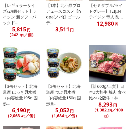
さい。
【レギュラーサイ
【1本】北斗晶プロ
【セミダブル/ライ
ズ/24個セット】テ
デュースコスメ【n
トグレー】TEIJIN
イジン 新ソフトパ
opa(ノパ)】ゴール
テイジン 帝人 防...
【配送伝票番号について】
12,980
ックド...
デ...
円
※配送形態がメール便の商品については、商品の発送完了後、配送
5,815
3,511
円
円
伝票番号がマイページに表示されない場合もございます。
（242
／個）
.3円
【配送日時の指定について】
※配送日時の指定が可能な商品の場合、商品によってご指定できる
配送日、配送時間が異なる可能性がございます。
カート機能をご利用の場合は、配送日時指定をご利用いただけませ
ん。
【3缶セット】北海
【3缶セット】北海
【計600g/上質】日
発送日カレンダー
道産 ほっき貝水煮
道産 つぶ貝水煮
本3大和牛 焼肉 食べ
（内容総量195g 固
（内容総量150g 固
比べ 松阪牛・神...
8,293
形...
形量...
円
6,190
5,052
（1,382
／100
円
円
.2円
（2,063
／缶）
（1,684
／缶）
g）
.4円
円