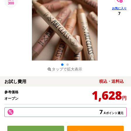
300
7
タップで拡大表示
お試し費用
税込・送料込
1,628
参考価格
円
オープン
7
.4
ポイント還元