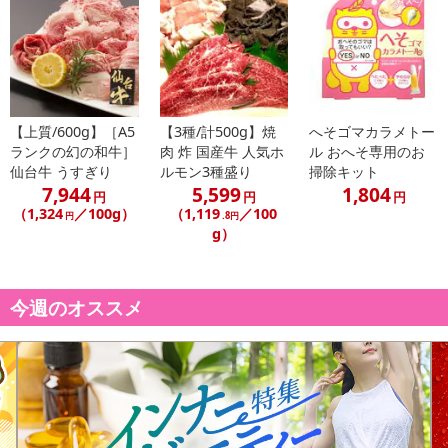
休業日
■
その他共通および商品カテゴリー別注意事項（※必ずご確認くだ
【上質/600g】［A5
【3種/計500g】焼
へそゴマカラメトー
ランクの幻の和牛］
肉 炸 国産牛 人気ホ
ル おへそ専用のお
さい）
仙台牛 うすぎり
ルモン3種盛り
掃除キット
7,944
5,599
1,804
こちらの情報は
2026年07月09日
時点での情報となります。
円
円
円
（1,324
／100g）
（1,119
／100
円
.8円
g）
今週のオススメ