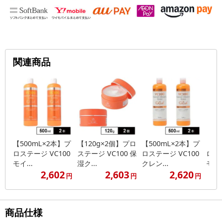
関連商品
【500mL×2本】プ
【120g×2個】プロ
【500mL×2本】プ
【20
ロステージ VC100
ステージ VC100 保
ロステージ VC100
ロステ
モイ...
湿ク...
クレン...
モイス
2,602
2,603
2,620
円
円
円
商品仕様