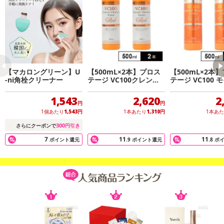
VC100 高浸透ビタミンC誘導体(APPS)は高い浸透力で低刺激
浸透力は従来ビタミンC誘導体の100倍ともいわれます。
低刺激で炎症が起きている肌にも有効とされています。
ビタミンC誘導体配合！（APPS)さらに酸化しづらい安定ビタミンC
誘導体（アスコルビルグルコシド）を配合！
ビタミンC誘導体Wパワー
【マカロングリーン】U
【500mL×2本】プロス
【500mL×2本
-ni角栓クリーナー
テージ VC100クレンジ
テージ VC100 
古い角質層を除去し、つるつる肌へ
ングウォーター
ャーローション
(化粧水)
100倍浸透型ビタミンC（APPS）配合のピーリングジェルで、毛穴
1,543
2,620
2
円
円
のよごれや黒ずみを除去しながら角質をポロポロ取り除きます。
1個あたり
1,543
円
1本あたり
1,310
円
1本あ
またアルガンオイル、ヒアルロン酸、メロン由来のプラセンタが美
300
さらにクーポンで
円引き
をトータルサポート！
7
11
11
ポイント還元
.9
ポイント還元
.8
ポ
産まれたての赤ちゃんのようなつるつる肌へ！
・原産国（最終加工地）：日本
・原材料/材質/素材：水、グリセリン、（アクリレーツ／アクリル
酸アルキル（C10－30）クロスポリマー、ジココジモニウムクロリ
ド、ステアルトリモニウムプロミド、アスコルビルグルコシド、パ
ルミチン酸アスコルビルリン酸3Na、ピスグリセリルアスコルビン