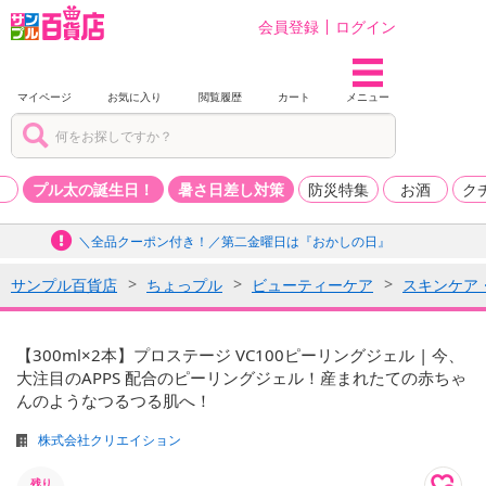
会員登録
ログイン
マイページ
お気に入り
閲覧履歴
カート
メニュー
品
プル太の誕生日！
暑さ日差し対策
防災特集
お酒
ク
＼全品クーポン付き！／第二金曜日は『おかしの日』
サンプル百貨店
ちょっプル
ビューティーケア
スキンケア
【300ml×2本】プロステージ VC100ピーリングジェル | 今、
大注目のAPPS 配合のピーリングジェル！産まれたての赤ちゃ
んのようなつるつる肌へ！
株式会社クリエイション
残り