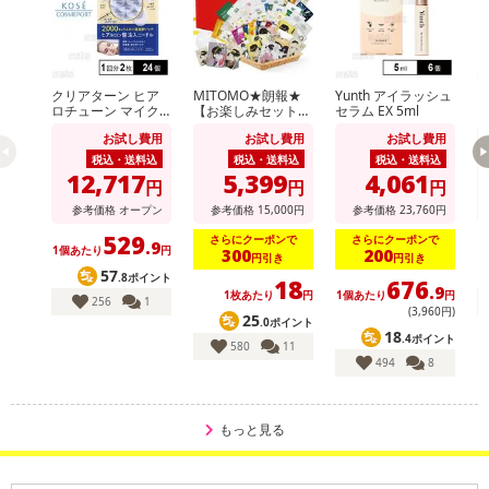
酸、加水分解ヒアルロン酸Na、加水分解エラスチン、メロン胎座エ
キス、キハダ樹皮エキス、クダモノケイソウ果実エキス、サッカロ
ミセスセレビシアエエキス、マグワ根皮エキス、オタネニンジン根
エキス、ローヤルゼリーエキス、アルガニアスピノサ核油、オレン
クリアターン ヒア
MITOMO★朗報★
Yunth アイラッシュ
ク
ジ果皮油、ココイルアルギニンエチルPCA、EDTA－2Na、BG、イ
ロチューン マイク
【お楽しみセット】
セラム EX 5ml
ロ
ロパッチ 2000 1回
集中保湿マスクパッ
ロ
ソプロパノール
お試し費用
お試し費用
お試し費用
分(2枚入)
ク100枚増量の300
分
・使用方法：
枚セット！
税込・送料込
税込・送料込
税込・送料込
12,717
5,399
4,061
お肌の状態に合わせて週1回から3回を目安にご使用ください。
円
円
円
お肌の水分を十分に落として、ジェルを手に取りマッサージする
参考価格
オープン
参考価格
15,000
円
参考価格
23,760
円
ようにお肌になじませます。
529
さらにクーポンで
さらにクーポンで
.9
1個あたり
円
1
ポロポロとカスが出たら、水またはぬるま湯できれいに洗い流し
300
200
円引き
円引き
57
ます。
.8ポイント
18
676
.9
1枚あたり
円
1個あたり
円
その後、化粧水や美容液などでお肌を整えてください。
256
1
(3,960円)
25
.0ポイント
・注意事項：
18
.4ポイント
580
11
・お肌に異常が生じていないかよく注意して使用してください。
494
8
・お肌に合わない場合や、傷・湿疹等お肌に異常があるときはご
使用にならないでください。
・ご使用中や使用後または直射日光が当たって、赤み・はれ・か
もっと見る
ゆみ・刺激・色抜け（白斑等）や黒ずみ等の異常が現れたときは、
ご使用を中止し皮フ科専門医等にご相談されることをおすすめしま