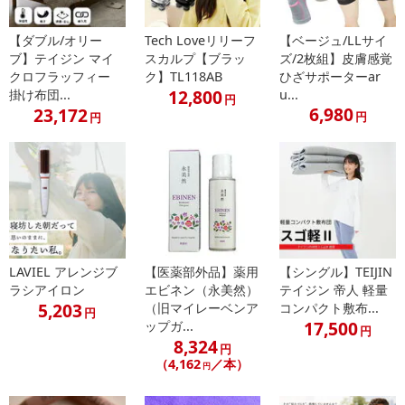
※配送日時の指定が可能な商品の場合、商品によってご指定できる
配送日、配送時間が異なる可能性がございます。
【ダブル/オリー
Tech Loveリリーフ
【ベージュ/LLサイ
ブ】テイジン マイ
スカルプ【ブラッ
ズ/2枚組】皮膚感覚
カート機能をご利用の場合は、配送日時指定をご利用いただけませ
クロフラッフィー
ク】TL118AB
ひざサポーターar
ん。
12,800
掛け布団...
u...
円
6,980
23,172
円
円
発送日カレンダー
LAVIEL アレンジブ
【医薬部外品】薬用
【シングル】TEIJIN
ラシアイロン
エビネン（永美然）
テイジン 帝人 軽量
5,203
（旧マイレーベンア
コンパクト敷布...
円
17,500
ップガ...
円
休業日
8,324
円
（4,162
／本）
円
■
その他共通および商品カテゴリー別注意事項（※必ずご確認くだ
さい）