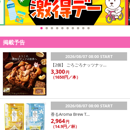
掲載予告
2026/08/07 08:00 START
【2個】 ごろごろナッツナッ...
3,300
円
（1650円／本）
2026/08/07 08:00 START
香るAroma Brew T...
2,964
円
（14.9円／杯）