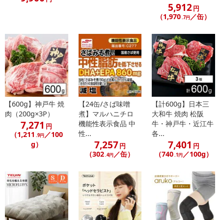
また、[新たな加工食品の原料原産地表示制度]の経過措置期間の終
5,912
円
了により、商品詳細内に記載の原産国・原材料の表記が旧表記の場
（1,970
／缶）
.7円
合がございます。
あらかじめご了承いただいた上でお申込みください。なお、本理由
によるお申込み後のキャンセル・返品交換は対応いたしかねます。
【お支払いについて】
※送料はお試し費用に含まれております。
※d払い、PayPay、au PAY、au PAY（auかんたん決済）、ソフトバ
【600g】神戸牛 焼
【24缶/さば味噌
【計600g】日本三
ンクまとめて支払い、楽天ペイ、メルペイ、AEON Pay、Amazon
肉（200g×3P）
煮】マルハニチロ
大和牛 焼肉 松阪
Payでお支払いの場合、決済のため外部サイトへ遷移します。
7,271
機能性表示食品 中
牛・神戸牛・近江牛
円
※予約商品は決済手段ごとに定められた決済期限日にお支払いを完
性...
各...
（1,211
／100
.9円
了することがございます。ご了承いただいたうえでお申し込みくだ
7,257
7,401
g）
円
円
さい。
（302
／缶）
（740
／100g）
.4円
.1円
【配送伝票番号について】
※配送形態がメール便の商品については、商品の発送完了後、配送
伝票番号がマイページに表示されない場合もございます。
【配送日時の指定について】