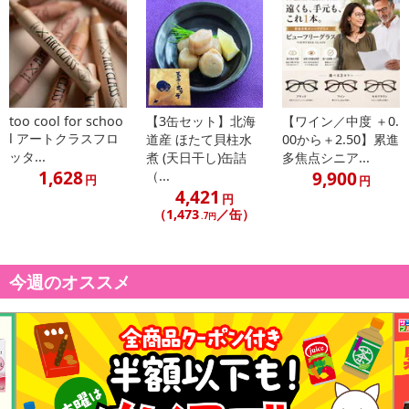
こちらの情報は
2026年07月09日
時点での情報となります。
too cool for schoo
【3缶セット】北海
【ワイン／中度 ＋0.
l アートクラスフロ
道産 ほたて貝柱水
00から＋2.50】累進
ッタ...
煮 (天日干し)缶詰
多焦点シニア...
1,628
9,900
（...
円
円
4,421
円
（1,473
／缶）
.7円
今週のオススメ