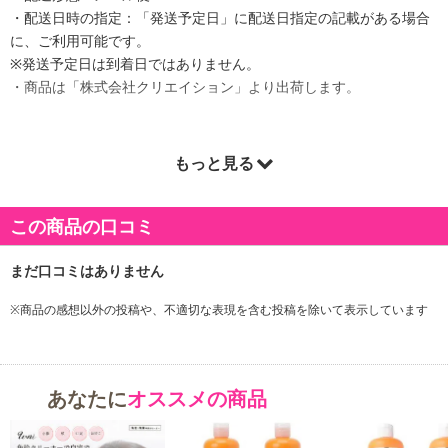
・配送日時の指定：「発送予定日」に配送日指定の記載がある場合
に、ご利用可能です。
※発送予定日は到着日ではありません。
・商品は「株式会社クリエイション」より出荷します。
もっと見る
商品詳細
大人気のVC100シリーズから待望の「APPS」配合のピーリングジェ
この商品の口コミ
ルが登場！
●100倍浸透型ビタミンC誘導体配合！濃密保湿！！他にもビタミン
誘導体2種配合！
※商品の感想以外の投稿や、不適切な表現を含む投稿を除いて表示しています
●トリプルビタミンC誘導体！！さらにダブルヒアルロン酸にエラス
チン、8種の植物エキス、ローヤルゼリー配合で肌に嬉しい配合にな
っています！！
●大容量300mLでお財布にもうれしい！！
あなたに
オススメの商品
●国産の工場で製造しているので安心・安全のリーリングです。