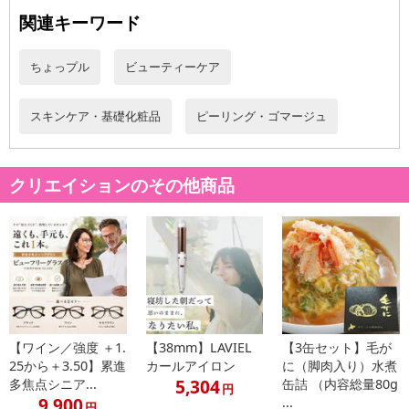
す。そのまま使い続けますと、症状が悪化することがあります。
関連キーワード
・目に入らないようご注意ください。目に入った場合は、こすら
ず直ちに充分洗い流してください。
ちょっプル
ビューティーケア
・乳幼児の手の届かないところに保管してください。
・直射日光、高温・多湿を避けて保管してください。
スキンケア・基礎化粧品
ピーリング・ゴマージュ
注意事項
クリエイションのその他商品
【賞味・消費期限のある商品について】
商品到着時点でのお日持ち期間は、配送日数などにより異なります
のでご了承ください。
【キャンセルについて】
※お申込み後のキャンセルはお受けできません。
記載されている内容を必ずご確認いただき、お届けする商品セット
にご納得いただきましたうえでお申し込みください。
【ワイン／強度 ＋1.
【38mm】LAVIEL
【3缶セット】毛が
※パッケージ変更や商品リニューアル（成分など含む）等により、
25から＋3.50】累進
カールアイロン
に（脚肉入り）水煮
参考の掲載画像や画像内のバーコードなど、お届け商品と多少異な
5,304
多焦点シニア...
缶詰 （内容総量80g
円
る場合がございます。
9,900
...
円