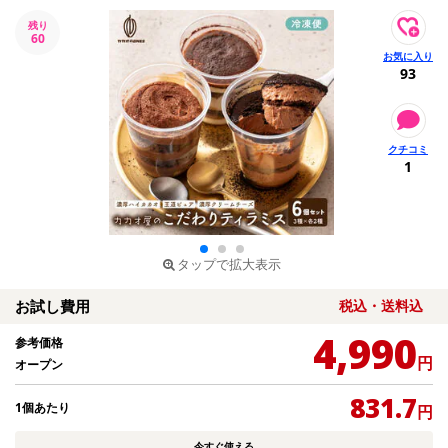
残り
60
93
1
タップで拡大表示
お試し費用
税込・送料込
4,990
参考価格
円
オープン
831.7
1個あたり
円
今すぐ使える