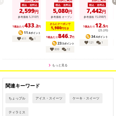
ツゼリーセレクショ
木の実/黒糖]
/ フローズンドリン
ン
クミックス コーラ
税込・送料込
税込・送料込
税込・送料込
＆ソーダ 14個入
2,599
5,080
7,442
円
円
円
参考価格
5,310
円
参考価格
オープン
参考価格
15,098
円
433
12
さらにクーポンで
.2
.5
1個あたり
円
1個あたり
円
1,980
円引き
(25
.2
円)
11
.8ポイント
846
34
.7
.4ポイント
1箱あたり
円
411
1
121
1
23
.5ポイント
899
12
もっと見る
関連キーワード
ちょっプル
アイス・スイーツ
ケーキ・スイーツ
ティラミス