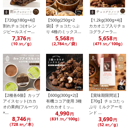
【720g(180g×4)】
【500g(250g×2
【1.2kg(300g×4)】
割れチョコ(オレン
袋)】チョコたっぷ
カカオニブ入りチョ
ジピールスイー...
り 4種のミックス...
コグラノーラ...
7,376
5,568
5,658
円
円
円
（10
／g）
（2,784
／袋）
（471
／100g）
.3円
円
.5円
【2種各6個】カップ
【600g(300g×2)】
【賞味期限間近】
アイスセット(カカ
有機ココア使用 3種
【70g】チョコたっ
オの果肉(フルーツ)
のカカオミッ...
ぷり ミルクアーモ
4,990
×...
ンド ...
円
8,746
3,690
（831
／100g）
円
円
.7円
（728
／本）
（52
／g）
.9円
.8円