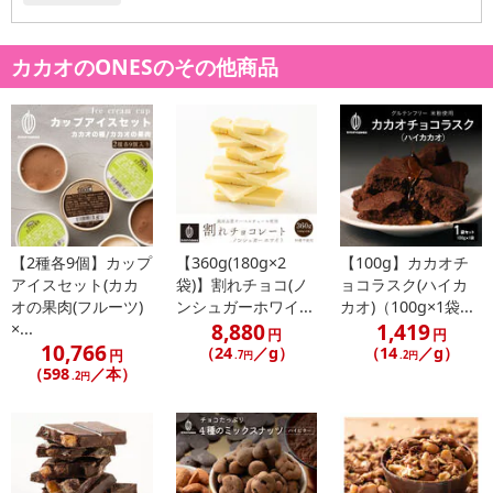
カカオのONESのその他商品
【2種各9個】カップ
【360g(180g×2
【100g】カカオチ
アイスセット(カカ
袋)】割れチョコ(ノ
ョコラスク(ハイカ
オの果肉(フルーツ)
ンシュガーホワイ...
カオ)（100g×1袋...
8,880
1,419
×...
円
円
10,766
（24
／g）
（14
／g）
円
.7円
.2円
（598
／本）
.2円