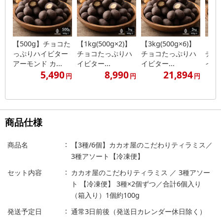
【500g】チョコた
【1kg(500g×2)】
【3kg(500g×6)】
【2k
っぷりハイビター
チョコたっぷりハ
チョコたっぷりハ
チョ
アーモンド カ...
イビター...
イビター...
イビタ
5,490
8,990
21,894
円
円
円
商品仕様
商品名
【3種/6個】カカオ屋のこだわりティラミス／
3種アソート【冷凍便】
セット内容
カカオ屋のこだわりティラミス ／ 3種アソー
ト 【冷凍便】 3種×2個ずつ／合計6個入り
（箱入り）1個約100g
発送予定日
通常3日前後（発送日カレンダー休日除く）