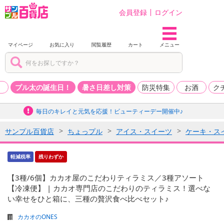
会員登録
ログイン
マイページ
お気に入り
閲覧履歴
カート
メニュー
品
プル太の誕生日！
暑さ日差し対策
防災特集
お酒
ク
毎日のキレイと元気を応援！ビューティーデー開催中♪
サンプル百貨店
ちょっプル
アイス・スイーツ
ケーキ・ス
軽減税率
残りわずか
【3種/6個】カカオ屋のこだわりティラミス／3種アソート
【冷凍便】 | カカオ専門店のこだわりのティラミス！選べな
い幸せをひと箱に、三種の贅沢食べ比べセット♪
カカオのONES