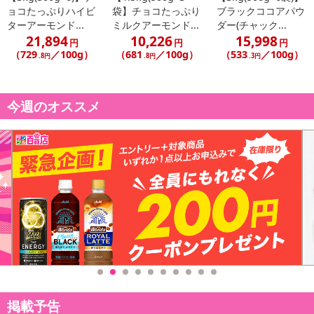
ョコたっぷりハイビ
袋】チョコたっぷり
ブラックココアパウ
ターアーモンド...
ミルクアーモンド...
ダー(チャック...
21,894
10,226
15,998
円
円
円
（729
／100g）
（681
／100g）
（533
／100g）
.8円
.8円
.3円
今週のオススメ
掲載予告