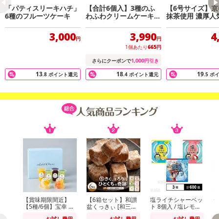
「パティスリーキハチ」
【合計6個入】3種のふ
【6号サイズ】京
6種のフルーツケーキ
わふわクリームケーキ
抹茶使用 濃厚人
【冷凍便】
茶バスクチーズ
3,000
3,990
4
円
円
1個あたり
665
円
1,000
さらにクーポンで
円引き
13
18
19
.8
ポイント還元
.4
ポイント還元
.5
ポ
【賞味期限間近】
【6箱セット】和讃
塩ライチシャーベッ
【5種/6個】宝幸 ホ
盆くっきぃ [和三盆/
ト 8個入 / 塩レモン
テルオークラフルー
きなこ/抹茶/ばにら/
シャーベット 8個入
り
お試し費用
お試し費用
お試し費用