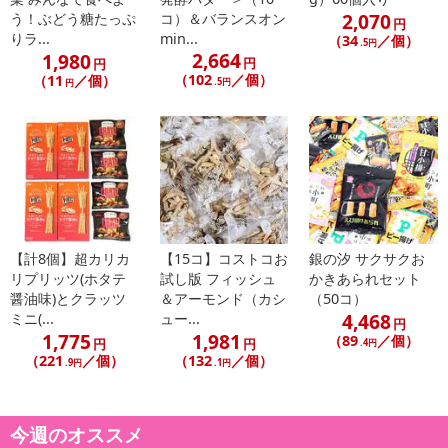
2,070
う！ぶどう糖たっぷ
コ）＆バランスオン
円
りラ...
min...
（34
／個）
.5円
2,664
1,980
円
円
（102
／個）
（11
／個）
.5円
円
【計8個】超カリカ
【15コ】コストコお
銀の汐 サクサクお
リプリッツ(ホタテ
試し版 フィッシュ
かきあられセット
醤油味)とクラッツ
＆アーモンド（カシ
（50コ）
4,468
ミニ(...
ュー...
円
1,775
1,981
（89
／個）
円
円
.4円
（221
／個）
（132
／個）
.9円
.1円
今週のオススメ