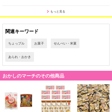
発送日カレンダー
もっと見る
関連キーワード
ちょっプル
お菓子
せんべい・米菓
あられ・おかき
休業日
おかしのマーチのその他商品
■
その他共通および商品カテゴリー別注意事項（※必ずご確認くだ
さい）
こちらの情報は
2026年07月09日
時点での情報となります。