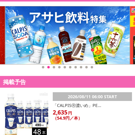
掲載予告
2026/08/11 06:00 START
「CALPISⓇ濃いめ」PE...
2,635
円
（54.9円／本）