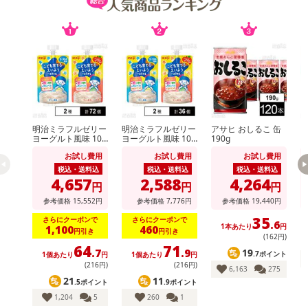
【お支払いについて】
※送料はお試し費用に含まれております。
※d払い、PayPay、au PAY、au PAY（auかんたん決済）、ソフトバ
ンクまとめて支払い、楽天ペイ、メルペイ、AEON Pay、Amazon
Payでお支払いの場合、決済のため外部サイトへ遷移します。
※予約商品は決済手段ごとに定められた決済期限日にお支払いを完
了することがございます。ご了承いただいたうえでお申し込みくだ
明治ミラフルゼリー
明治ミラフルゼリー
アサヒ おしるこ 缶
M
さい。
ヨーグルト風味 100
ヨーグルト風味 100
190g
ー
g / りんごヨーグル
g / りんごヨーグル
ブ
お試し費用
お試し費用
お試し費用
ト風味 100g
ト風味 100g
ム
【配送伝票番号について】
税込・送料込
税込・送料込
税込・送料込
4,657
2,588
4,264
※配送形態がメール便の商品については、商品の発送完了後、配送
円
円
円
伝票番号がマイページに表示されない場合もございます。
参考価格
15,552
円
参考価格
7,776
円
参考価格
19,440
円
35
さらにクーポンで
さらにクーポンで
.6
1本あたり
円
1,100
460
【配送日時の指定について】
円引き
円引き
(162円)
64
71
※配送日時の指定が可能な商品の場合、商品によってご指定できる
19
.7
.9
.7ポイント
1個あたり
円
1個あたり
円
配送日、配送時間が異なる可能性がございます。
(216円)
(216円)
6,163
275
カート機能をご利用の場合は、配送日時指定をご利用いただけませ
21
11
.5ポイント
.9ポイント
ん。
1,204
5
260
1