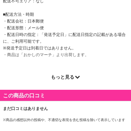
配送不可エリア：なし
■配送方法・時期
・配送会社：日本郵便
・配送形態：メール便
・配送日時の指定：「発送予定日」に配送日指定の記載がある場合
に、ご利用可能です。
※発送予定日は到着日ではありません。
・商品は「おかしのマーチ」より出荷します。
もっと見る
商品詳細
・賞味期限：製造日より180日
この商品の口コミ
・原産国（最終加工地）：日本
・原材料/材質/素材：米(国産)、でん粉、植物油脂、砂糖、辛子明太
子シーズニング、しょうゆ、デキストリン、発酵調味料、ガーリッ
クパウダー、唐辛子、こんぶエキス/加工デンプン、調味料(アミノ
※商品の感想以外の投稿や、不適切な表現を含む投稿を除いて表示しています
酸等)、乳化剤、パプリカ色素、香料、香辛料抽出物、(一部にえび・
小麦・大豆・ゼラチンを含む)