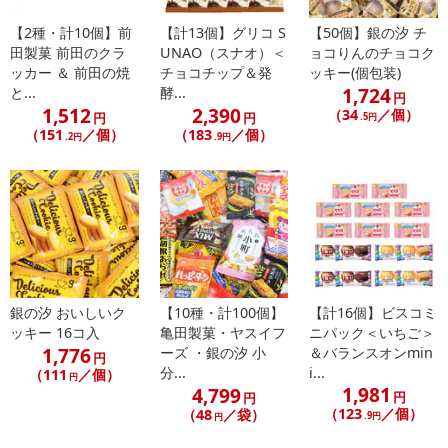
【2種・計10個】前
【計13個】グリコ S
【50個】銀の汐 チ
田製菓 前田のクラ
UNAO（スナオ）＜
ョコりんのチョコク
ッカー ＆ 前田の焼
チョコチップ＆発
ッキー(個包装)
1,724
と...
酵...
円
1,512
2,390
（34
／個）
円
円
.5円
（151
／個）
（183
／個）
.2円
.9円
銀の汐 おいしいク
【10種・計100個】
【計16個】ビスコミ
ッキー 16コ入
亀田製菓・ヤスイフ
ニパック＜いちご＞
1,776
ーズ ・銀の汐 小
＆バランスオンmin
円
分...
i...
（111
／個）
円
1,981
4,799
円
円
（123
／個）
（48
／袋）
.9円
円