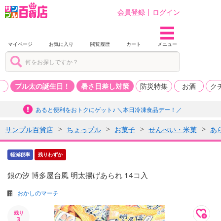
会員登録
ログイン
マイページ
お気に入り
閲覧履歴
カート
メニュー
品
プル太の誕生日！
暑さ日差し対策
防災特集
お酒
ク
あると便利をおトクにゲット♪ ＼本日冷凍食品デー！／
サンプル百貨店
ちょっプル
お菓子
せんべい・米菓
あ
軽減税率
残りわずか
銀の汐 博多屋台風 明太揚げあられ 14コ入
おかしのマーチ
残り
3