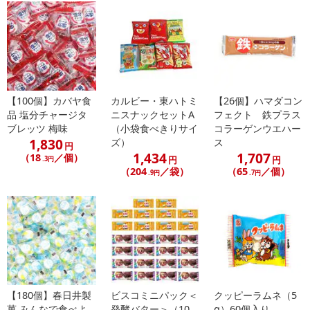
【100個】カバヤ食
カルビー・東ハトミ
【26個】ハマダコン
品 塩分チャージタ
ニスナックセットA
フェクト 鉄プラス
ブレッツ 梅味
（小袋食べきりサイ
コラーゲンウエハー
1,830
ズ）
ス
円
1,434
1,707
（18
／個）
円
円
.3円
（204
／袋）
（65
／個）
.9円
.7円
【180個】春日井製
ビスコミニパック＜
クッピーラムネ（5
菓 みんなで食べよ
発酵バター＞（10
g）60個入り