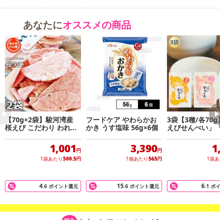
あなたに
オススメの商品
注意事項
【賞味・消費期限のある商品について】
商品到着時点でのお日持ち期間は、配送日数などにより異なります
のでご了承ください。
【キャンセルについて】
※お申込み後のキャンセルはお受けできません。
記載されている内容を必ずご確認いただき、お届けする商品セット
【70g×2袋】駿河湾産
フードケア やわらかお
3袋【3種/各70
にご納得いただきましたうえでお申し込みください。
桜えび こだわり われせ
かき うす塩味 56g×6個
えびせんべい」
ん／クセになる贅沢な割
んべい」「明太
※パッケージ変更や商品リニューアル（成分など含む）等により、
れせんべい
い」3種詰め合わ
1,001
3,390
1
参考の掲載画像や画像内のバーコードなど、お届け商品と多少異な
円
円
1袋あたり
500.5
円
1個あたり
565
円
1袋
る場合がございます。
また、[新たな加工食品の原料原産地表示制度]の経過措置期間の終
了により、商品詳細内に記載の原産国・原材料の表記が旧表記の場
4
15
6
.6
ポイント還元
.6
ポイント還元
.1
ポ
合がございます。
あらかじめご了承いただいた上でお申込みください。なお、本理由
によるお申込み後のキャンセル・返品交換は対応いたしかねます。