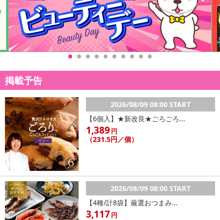
【賞味・消費期限のある商品について】
商品到着時点でのお日持ち期間は、配送日数などにより異なります
のでご了承ください。
【キャンセルについて】
※お申込み後のキャンセルはお受けできません。
掲載予告
記載されている内容を必ずご確認いただき、お届けする商品セット
にご納得いただきましたうえでお申し込みください。
2026/08/09 08:00 START
※パッケージ変更や商品リニューアル（成分など含む）等により、
【6個入】★新改良★ごろごろ...
参考の掲載画像や画像内のバーコードなど、お届け商品と多少異な
1,389
る場合がございます。
円
（231.5円／個）
また、[新たな加工食品の原料原産地表示制度]の経過措置期間の終
了により、商品詳細内に記載の原産国・原材料の表記が旧表記の場
合がございます。
あらかじめご了承いただいた上でお申込みください。なお、本理由
によるお申込み後のキャンセル・返品交換は対応いたしかねます。
2026/08/09 08:00 START
【4種/計8袋】厳選おつまみ...
【お支払いについて】
3,117
円