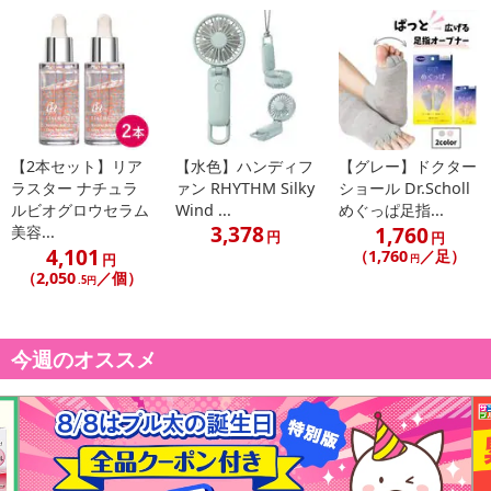
た爪を広げてくれるクリップ。世界初、超弾性形状記憶合金を採
用。爪先につけると一定の力を維持しながら、爪が広がるまで力を
加え続けます。爪の高度な変形にも対応可能。サイズは幅の違う3種
類。
・原産国（最終加工地）：日本
【2本セット】リア
【水色】ハンディフ
【グレー】ドクター
・原材料/材質/素材：銅、アルミニウム、マンガン合金
ラスター ナチュラ
ァン RHYTHM Silky
ショール Dr.Scholl
・商品サイズ：Mサイズ
ルビオグロウセラム
Wind ...
めぐっぱ足指...
・注意事項：【発売元、製造元、輸入元又】レキットベンキーザ
3,378
1,760
美容...
円
円
ー・ジャパン/【ドクターショール 巻き爪用クリップ Lサイズの商品
4,101
（1,760
／足）
円
円
詳細】●巻き爪の対処に新しい選択肢 。フックを爪先に引っかける
（2,050
／個）
.5円
だけの簡単装着で爪甲の彎曲を改善します。●世界初の形状記憶合金
の超弾性で、安定した改善効果を持続します。●装着早期から効果が
発現し、高度な変形にも対応可能です。※巻き爪クリップを使用の
今週のオススメ
際には、定期的な専門家の検診・指導に基づいて使用してくださ
い。●外科的処置の必要がなく、手軽に装着できます。また、装着指
導後患者さんご自身で対応が可能
注意事項