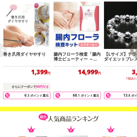
巻き爪用ダイヤやすり
腸内フローラ検査「腸内
【Lサイズ】テラ
博士ビューティー ～エ
ダイエットブレ
クオールプラス～」
1,399
14,999
3
円
円
1個あ
50
さらにクーポンで
円引き
6
68
13
.3
ポイント還元
.1
ポイント還元
.8
ポ