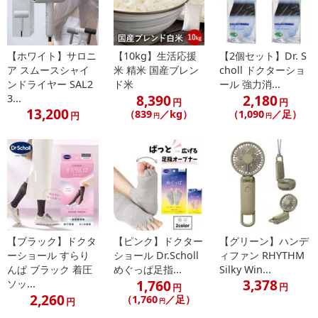
【ホワイト】サロニ
【10kg】生活応援
【2個セット】Dr. S
ア スムースシャイ
米 精米 国産ブレン
choll ドクターショ
ンドライヤー SAL2
ド米
ール 強力消...
8,390
2,180
3...
円
円
13,200
（839
／kg）
（1,090
／足）
円
円
円
【ブラック】ドクタ
【ピンク】ドクター
【グリーン】ハンデ
ーショール すらり
ショール Dr.Scholl
ィファン RHYTHM
んぱ ブラック 着圧
めぐっぱ足指...
Silky Win...
3,378
1,760
ソッ...
円
円
2,260
（1,760
／足）
爪先につけるだけのカンタン巻き爪対策。巻いた爪を広げてくれ
円
円
る、痛い巻き爪対策に。爪先につけるだけで、形状記憶合金が巻い