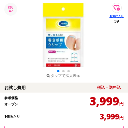
残り
47
59
タップで拡大表示
お試し費用
税込・送料込
3,999
参考価格
円
オープン
3,999
1個あたり
円