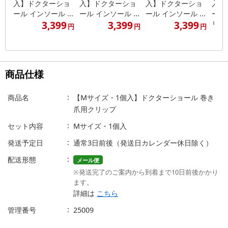
入】ドクターショ
入】ドクターショ
入】ドクターショ
入】
ール インソール ...
ール インソール ...
ール インソール ...
ール
3,399
3,399
3,399
リ...
円
円
円
商品仕様
商品名
【Mサイズ・1個入】ドクターショール 巻き
爪用クリップ
セット内容
Mサイズ・1個入
発送予定日
通常3日前後（発送日カレンダー休日除く）
配送形態
メール便
※発送完了のご案内から到着まで10日前後かかり
ます。
詳細は
こちら
管理番号
25009