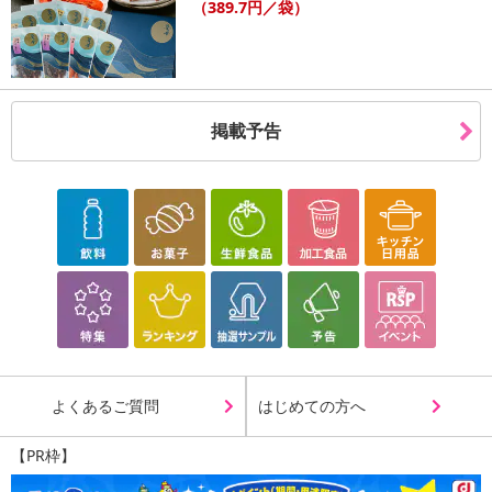
※送料はお試し費用に含まれております。
（389.7円／袋）
※d払い、PayPay、au PAY、au PAY（auかんたん決済）、ソフトバ
ンクまとめて支払い、楽天ペイ、メルペイ、AEON Pay、Amazon
Payでお支払いの場合、決済のため外部サイトへ遷移します。
※予約商品は決済手段ごとに定められた決済期限日にお支払いを完
掲載予告
了することがございます。ご了承いただいたうえでお申し込みくだ
さい。
【配送伝票番号について】
※配送形態がメール便の商品については、商品の発送完了後、配送
伝票番号がマイページに表示されない場合もございます。
【配送日時の指定について】
※配送日時の指定が可能な商品の場合、商品によってご指定できる
配送日、配送時間が異なる可能性がございます。
カート機能をご利用の場合は、配送日時指定をご利用いただけませ
よくあるご質問
はじめての方へ
ん。
【PR枠】
発送日カレンダー