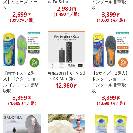
ズ】ミューズ ノー
ル Dr.Scholl ...
インソール 衝撃吸
2,980
タ...
収 ...
円
2,699
3,399
（1,490
／足）
円
円
円
（899
／個）
（1,699
／足）
.7円
.5円
【Mサイズ・2足
Amazon Fire TV Sti
【Sサイズ・2足入】
ck 4K Max 第2...
入】ドクターショー
ドクターショール
12,980
ル インソール 衝撃
インソール 衝撃吸
円
吸収 ...
収 ...
3,399
3,399
円
円
（1,699
／足）
（1,699
／足）
.5円
.5円