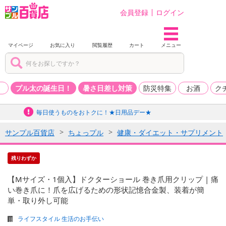
会員登録
ログイン
マイページ
お気に入り
閲覧履歴
カート
メニュー
品
プル太の誕生日！
暑さ日差し対策
防災特集
お酒
ク
毎日使うものをおトクに！★日用品デー★
サンプル百貨店
ちょっプル
健康・ダイエット・サプリメント
残りわずか
【Mサイズ・1個入】ドクターショール 巻き爪用クリップ | 痛
い巻き爪に！爪を広げるための形状記憶合金製、装着が簡
単・取り外し可能
ライフスタイル 生活のお手伝い