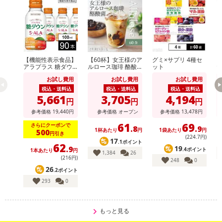
【機能性表示食品】
【60杯】女王様のア
グミ×サプリ 4種セ
【
アラプラス 糖ダウ
ルロース珈琲 酪酸
ット
た
ンドリンク 100ml
菌(個包装)
分
お試し費用
お試し費用
お試し費用
セ
税込・送料込
税込・送料込
税込・送料込
5,661
3,705
4,194
円
円
円
参考価格
19,440
円
参考価格
オープン
参考価格
13,478
円
61
69
さらにクーポンで
.8
.9
1杯あたり
円
1袋あたり
円
500
円引き
(224
.7
円)
17
.1ポイント
62
19
.9
.4ポイント
1本あたり
円
1,384
26
(216円)
248
0
26
.2ポイント
293
0
もっと見る