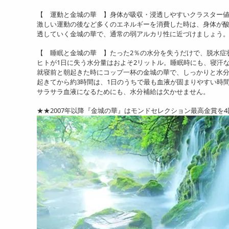
【 運動と金城の華 】身体が吸収・浸透しやすいクラスター
激しい運動の後など多くのエネルギーを消費した時は、身体が
透していく金城の華で、通常の弱アルカリ性に近づけましょう
【 睡眠と金城の華 】たった2％の水分を失うだけで、脱水症
ヒトが1日に失う水分量はおよそ2リットル。睡眠時にも、寝汗
就寝前と朝起きた時にコップ一杯の金城の華で、しっかりと水
起きてから約3時間は、1日のうちで最も血液が固まりやすい時
サラサラ血液になるためにも、水分補給は欠かせません。
★★2007年以降『金城の華』はモンドセレクション最高金賞を