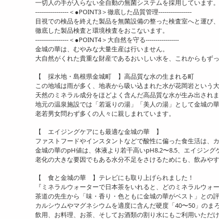
一切人の手が入らない全自動の無菌システムを採用しています
-----------------＜●POINT3＞徹底した品質管理-----------------
目視での検品を終えた製品を無菌設備の整った検査室へと運び
徹底した製品検査と環境検査をおこないます。
-----------------＜●POINT4＞大自然を守る-----------------
金城の華は、むやみな大量生産は行いません。
大自然がくれた貴重な財産であるおいしい水を、これからもず
【 採水地・島根県金城町 】高品質な水の生まれる町
この地域は雨が多く、地表から吸い込まれた水が花岡岩という
天然のミネラル成分をほどよく含んだ高品質な水が生み出され
地元の温泉施設では「若返りの湯」「美人の湯」として金城の
老若男女問わず多くの人々に親しまれています。
【 エイジングケアにも最適な金城の華 】
ファストフードやインスタントなどで酸性に偏った食生活は、
金城の華のpH値は、体液より若干高いpH8.2〜8.5、エイジン
老化の大きな要因でもある水分不足をさけるためにも、飲みや
【 食と金城の華 】テレビにも取り上げられました！
『ミネラルウォーターで日本茶をいれると、どのミネラルウォ
茶道の先生から「味・香り・色ともに金城の華がベスト」との
カルシウムやマグネシウムを適度に含んだ硬度「40〜50」のま
飲用、お料理、お茶、そしてお酒類の割り水にもご利用いただ