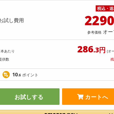
料理の素
ナッツ・ドライフルーツ
栄養ドリンク・エナジードリンク
チューハイ・カクテル
洗剤ギフト
ヘルスケア・衛生用品
健康グッズ
インテリア雑貨
時計
記録メディア・メモリーカード
マタニティ
クエン酸in超消臭部屋干しフレッシ
レノアクエン酸in超消臭SPOR
税込・送
乾物・海苔・粉物
ゼリー・プリン
お茶・紅茶（茶葉）
ノンアルコール飲料
その他 洗剤
キッチン雑貨・食器・消耗品
アウトドア・イベント用品・DIY・工具
アクセサリー
その他 ベビー・キッズ・マタニティ
スマートフォン・携帯電話・タブレットアクセ
ーンの香り【本体 430ML×12点セッ
ュリリーの香り【本体 430ML×
店舗
リー
229
ト】
カレー・シチュー
和菓子
コーヒー(豆・インスタント）
ビール・ワイン・お酒ギフト
調理器具・鍋・包丁
その他 インテリア・家具
ファッション雑貨
電池
お試し費用
提供数 1000
提供
店舗情報
食品ギフト
おつまみ
ココア・チョコレート飲料
その他 アルコール飲料
弁当箱・水筒・弁当グッズ
下着・ルームウェア
電球・蛍光灯・照明
お試し費用
お試し費
7,499
7,
オー
参考価格
円
286
オープン
参考価格
参考価格
.3円
625
1本あたり
(オ
1個あたり
1個あた
円
提供数
残
10
ポイント
.6
お試しする
カートへ