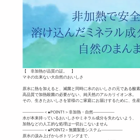
【 非加熱が品質の証。 】
マネの出来ない大自然のおいしさ
原水に熱を加えると、滅菌と同時に水のおいしさの元である酸
高品質で加熱殺菌の必要がない、純天然のアルカリイオン水。
その、生きたおいしさを皆様のご家庭にお届けするために、生
-----------------＜●POINT1＞非加熱・自然-----------------
水が本来持っているおいしさやミネラル成分を失わないよう、
加熱などの人工的な処理は一切おこないません
-----------------＜●POINT2＞無菌製造システム-----------------
原水の汲み上げからボトリングまで、