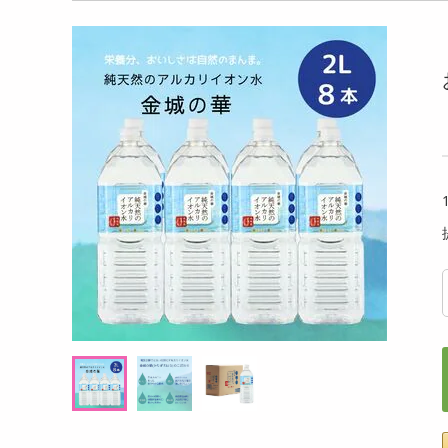
洗剤
仲間たち RARA
【ララ★キラシール】猫たち RARAKIRA
レノア
キッチン・日用品
ゅる シール
ぷっくり ちゅるちゅる シール
ュグリ
ト】
ヘアケア・ボディケア
提供数 99
提供数 98
ビューティーケア
試し費用
お試し費用
99
699
円
円
健康・ダイエット・サプリメント
医薬品・医薬部外品
オープン
オープン
考価格
参考価格
インテリア・家具・収納・寝具
ファッション
家電
ベビー・キッズ・マタニティ
ペット用品
クーポン・資格・学習
掲載予告