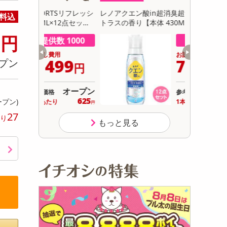
初回トライアル
TSリフレッシ
レノアクエン酸in超消臭超無臭さわやかシ
大容量超特
料込
サ
12点セッ
トラスの香り【本体 430ML×12点セット】
2個＋羽根
0
円
数 1000
提供数 1000
用
お試し費用
499
7,499
プン
円
円
オープン
オープン
参考価格
625
625
ープン)
り
1本あたり
円
円
27
り
もっと見る