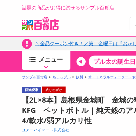
話題の商品がお得に試せるサンプル百貨店
＼全品クーポン付き！／第二金曜日は『おか
メニュー
ちょっプルカテゴリ
キッチン・日用品
食品
プル太の誕生日
すべ
食品・調味料
サンプル百貨店
ちょっプル
飲料
水・ミネラルウォーター・炭
生鮮食品
軽減税率
残りわずか
加工食品
【2L×8本】島根県金城町 金城
お菓子
KFG ペットボトル | 純天然のア
アイス・スイーツ
4/軟水/弱アルカリ性
飲料
00分 ～
08月07日14時00分 ～
お酒
ユアーハイマート株式会社
ちょっプル
ちょ
0
0
0
0