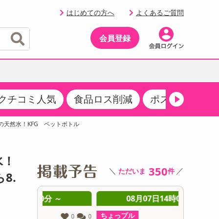
はじめての方へ
よくあるご質問
会員登録
クチコミ人気
食品ロス削減
ポストにお届け
イベント
・サプリメント
品
・収納・寝具
マタニティ
ケア
イベント最新情報（RSPほか）
の天然水！KFG ペットボトル
その他 食品
製菓・製パン材料
飲料ギフト
生活雑貨
メンズ
AV機器
クーポン
その他 お菓子・スイーツ
その他 飲料
スポーツ・アウトドア用品
ベビー・キッズ
その他 家電
水！
商品限定クーポン
350
＼
／
ただいま
件
介護用品
レッグウェア
8.
その他 キッチン・日用品
その他 ファッション
サンプリング
 ～
08月07日14時00分 ～
0
抽選サンプル
ちょっプル
ちょっプ
0
0
0
0