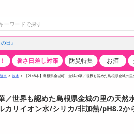
しの日』
！
暑さ日差し対策
防災特集
お酒
て見る
特設コーナー
食品・調味料
生鮮食品
お菓子
アイス・スイーツ
飲料
お酒
洗剤
キッチン・日用品
健康・ダイエット
医薬品・医薬部外
インテリア・家具
ファッション
家電
ベビー・キッズ・
ペット用品
加工食品
ヘアケア・ボディ
ビューティーケア
特集一覧
酸水
軟水
【2L×8本】島根県金城町 金城の華／世界も認めた島根県金城の里
全国うまいもの博
米・雑穀
肉・肉加工品
スナック菓子
アイスクリーム・シャーベット
水・ミネラルウォーター・炭酸水
ビール・発泡酒・新ジャンル
キッチン・台所用洗剤
掃除用具
健康食品・飲料
第二類医薬品
収納用品
トップス
生活家電
ベビーおむつ・トイレ用品
犬用品
カップ麺・乾麺・パスタ
ヘアケア・スタイリング
スキンケア・基礎化粧品
クチコミで選ばれた人気商品
パン・シリアル・コーンフレーク
魚介類・シーフード・水産加工品
クッキー・クラッカー
ケーキ・スイーツ
お茶・紅茶（ソフトドリンク）
ワイン
洗濯用洗剤・柔軟剤・漂白剤
洗濯用品
ダイエット
指定第二類医薬品
寝具・布団
ボトムス
キッチン家電
授乳グッズ
猫用品
インスタント・レトルト・冷凍食品・惣菜
ボディケア
ベースメイク・メイクアップ・ネイル
の華／世界も認めた島根県金城の里の天然
チーズ・ヨーグルト・乳製品・卵
フルーツ・果物・果物加工品
キャンディ・ガム・タブレット
お菓子・スイーツギフト
コーヒー（ソフトドリンク）
日本酒・焼酎
バス・お風呂用洗剤
トイレ・バス用品
サプリメント
第三類医薬品
マット・カーペット・クッション
シューズ
冷房・暖房器具・空調
食事グッズ
その他 ペット用品
ナチュラル・オーガニックコスメ
ルカリイオン水/シリカ/非加熱/pH8.2から
ポイント
調味料・ドレッシング・油
野菜・きのこ
せんべい・米菓
果実・野菜・清涼・乳飲料
洋酒・リキュール
トイレ用洗剤
タオル
美容サプリメント・ドリンク
医薬部外品
テーブル・デスク・カウンター
バッグ
美容・健康家電
ベビー用品・雑貨
香水・アロマ
08月07日14時00分 ～
08月07日14時00分
ポイント履歴
缶詰・瓶詰・ジャム・はちみつ
ミールキット
チョコレート
トクホ
果実酒・梅酒
住居用洗剤
日用品
スポーツサプリメント・ドリンク
チェア・ソファ
財布・小物
パソコン・プリンター・パソコン周辺機器
家具・寝具
っプル
ちょっプル
ちょっプルポイントとは？
0
0