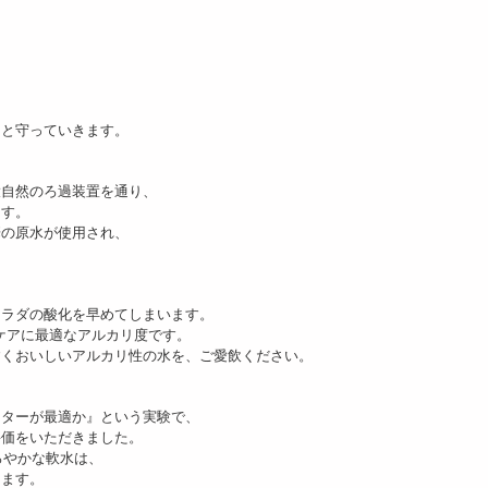
。
、
っと守っていきます。
大自然のろ過装置を通り、
ます。
華の原水が使用され、
カラダの酸化を早めてしまいます。
グケアに最適なアルカリ度です。
すくおいしいアルカリ性の水を、ご愛飲ください。
ーターが最適か』という実験で、
評価をいただきました。
ろやかな軟水は、
けます。