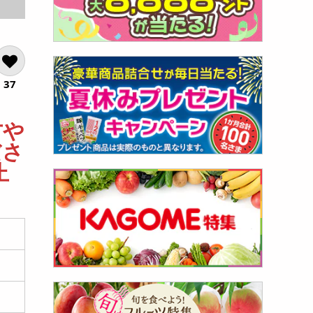
37
方や
ださ
止