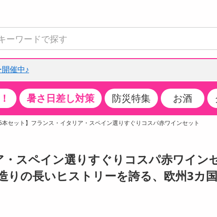
開催中♪
！
暑さ日差し対策
防災特集
お酒
て見る
特設コーナー
食品・調味料
生鮮食品
お菓子
アイス・スイーツ
飲料
お酒
洗剤
キッチン・日用品
健康・ダイエット
医薬品・医薬部外
インテリア・家具
ファッション
家電
ベビー・キッズ・
ペット用品
加工食品
ヘアケア・ボディ
ビューティーケア
特集一覧
6本セット】フランス・イタリア・スペイン選りすぐりコスパ赤ワインセット
全国うまいもの博
米・雑穀
肉・肉加工品
スナック菓子
アイスクリーム・シャーベット
水・ミネラルウォーター・炭酸水
ビール・発泡酒・新ジャンル
キッチン・台所用洗剤
掃除用具
健康食品・飲料
第二類医薬品
収納用品
トップス
生活家電
ベビーおむつ・トイレ用品
犬用品
カップ麺・乾麺・パスタ
ヘアケア・スタイリング
スキンケア・基礎化粧品
クチコミで選ばれた人気商品
パン・シリアル・コーンフレーク
魚介類・シーフード・水産加工品
クッキー・クラッカー
ケーキ・スイーツ
お茶・紅茶（ソフトドリンク）
ワイン
洗濯用洗剤・柔軟剤・漂白剤
洗濯用品
ダイエット
指定第二類医薬品
寝具・布団
ボトムス
キッチン家電
授乳グッズ
猫用品
インスタント・レトルト・冷凍食品・惣菜
ボディケア
ベースメイク・メイクアップ・ネイル
ア・スペイン選りすぐりコスパ赤ワイン
チーズ・ヨーグルト・乳製品・卵
フルーツ・果物・果物加工品
キャンディ・ガム・タブレット
お菓子・スイーツギフト
コーヒー（ソフトドリンク）
日本酒・焼酎
バス・お風呂用洗剤
トイレ・バス用品
サプリメント
第三類医薬品
マット・カーペット・クッション
シューズ
冷房・暖房器具・空調
食事グッズ
その他 ペット用品
ナチュラル・オーガニックコスメ
ン造りの長いヒストリーを誇る、欧州3カ
ポイント
調味料・ドレッシング・油
野菜・きのこ
せんべい・米菓
果実・野菜・清涼・乳飲料
洋酒・リキュール
トイレ用洗剤
タオル
美容サプリメント・ドリンク
医薬部外品
テーブル・デスク・カウンター
バッグ
美容・健康家電
ベビー用品・雑貨
香水・アロマ
08月08日17時00分 ～
08月08日17時00分
ポイント履歴
缶詰・瓶詰・ジャム・はちみつ
ミールキット
チョコレート
トクホ
果実酒・梅酒
住居用洗剤
日用品
スポーツサプリメント・ドリンク
チェア・ソファ
財布・小物
パソコン・プリンター・パソコン周辺機器
家具・寝具
っプル
ちょっプル
ちょっプルポイントとは？
0
0