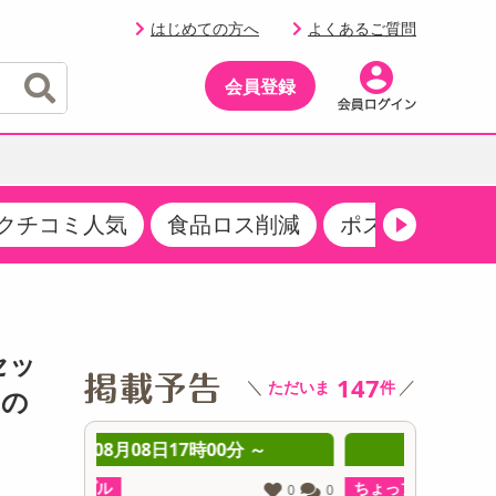
はじめての方へ
よくあるご質問
会員登録
クチコミ人気
食品ロス削減
ポストにお届け
イベント
・サプリメント
品
・収納・寝具
マタニティ
ケア
イベント最新情報（RSPほか）
その他 食品
製菓・製パン材料
飲料ギフト
生活雑貨
メンズ
AV機器
クーポン
その他 お菓子・スイーツ
その他 飲料
スポーツ・アウトドア用品
ベビー・キッズ
その他 家電
セッ
商品限定クーポン
147
＼
／
ただいま
件
介護用品
レッグウェア
国の
その他 キッチン・日用品
その他 ファッション
サンプリング
 ～
08月08日17時00分 ～
0
抽選サンプル
ちょっプル
ちょっプ
0
0
0
0