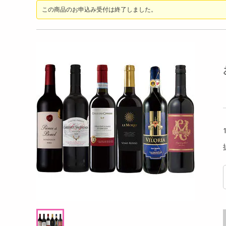
洗剤
この商品のお申込み受付は終了しました。
ス)/サーキュレー
サンコー/ひんやり水流快眠マット(省エネ、
【グレ
キッチン・日用品
​風量：30段階／
リモコン付、タイマー機能、USB給電)/WAT
上下
アプリ操作可...
M26SWH
ヘアケア・ボディケア
提供数 129
提供数 100
ビューティーケア
試し費用
お試し費用
,999
14,900
円
円
健康・ダイエット・サプリメント
医薬品・医薬部外品
オープン
オープン
考価格
参考価格
インテリア・家具・収納・寝具
ファッション
家電
ベビー・キッズ・マタニティ
ペット用品
クーポン・資格・学習
掲載予告