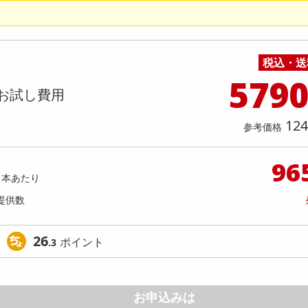
料理の素
ナッツ・ドライフルーツ
栄養ドリンク・エナジードリンク
チューハイ・カクテル
洗剤ギフト
ヘルスケア・衛生用品
健康グッズ
インテリア雑貨
時計
記録メディア・メモリーカード
マタニティ
ー／Lサイズ相当】ひんやりパジャマ
【3枚セット】遮熱カットで節電
乾物・海苔・粉物
ゼリー・プリン
お茶・紅茶（茶葉）
ノンアルコール飲料
その他 洗剤
キッチン雑貨・食器・消耗品
アウトドア・イベント用品・DIY・工具
アクセサリー
その他 ベビー・キッズ・マタニティ
スマートフォン・携帯電話・タブレットアクセ
セット（メンズ・半ズボンタイプ）
コン室外機用カバー
店舗
リー
カレー・シチュー
和菓子
コーヒー(豆・インスタント）
ビール・ワイン・お酒ギフト
調理器具・鍋・包丁
その他 インテリア・家具
ファッション雑貨
電池
提供数 109
提供
店舗情報
税込・送
食品ギフト
おつまみ
ココア・チョコレート飲料
その他 アルコール飲料
弁当箱・水筒・弁当グッズ
下着・ルームウェア
電球・蛍光灯・照明
お試し費用
お試し費
579
1,499
1,
円
お試し費用
3,790
124
参考価格
参考価格
円
参考価格
1枚あた
96
1本あたり
提供数
26
ポイント
.3
お申込みは