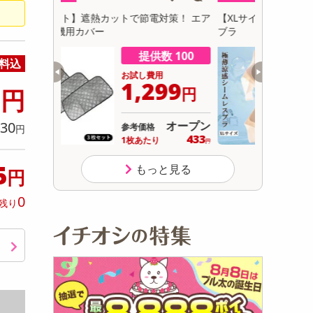
初回トライアル
対策！ エア
【XLサイズ/ベージュ】極薄涼感シームレス
【ピンク1
サ
ブラ
スウォータ
切替可)
数 100
提供数 67
料込
用
お試し費用
0
299
1,399
円
円
円
オープン
オープン
30
参考価格
円
433
り
円
5
もっと見る
円
0
残り