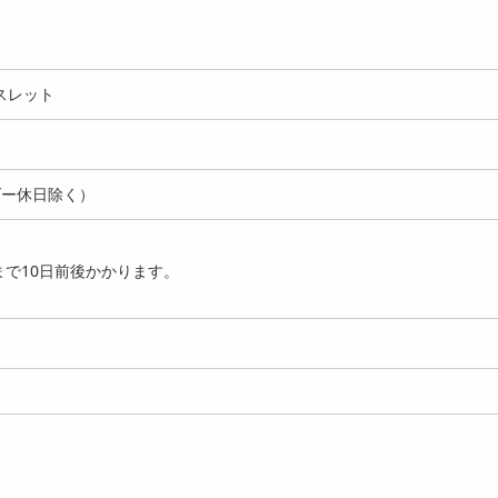
スレット
ダー休日除く）
で10日前後かかります。