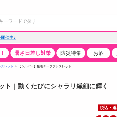
開催中♪
！
暑さ日差し対策
防災特集
お酒
て見る
特設コーナー
食品・調味料
生鮮食品
お菓子
アイス・スイーツ
飲料
お酒
洗剤
キッチン・日用品
健康・ダイエット
医薬品・医薬部外
インテリア・家具
ファッション
家電
ベビー・キッズ・
ペット用品
加工食品
ヘアケア・ボディ
ビューティーケア
特集一覧
レスレット
【シルバー】星モチーフブレスレット
全国うまいもの博
米・雑穀
肉・肉加工品
スナック菓子
アイスクリーム・シャーベット
水・ミネラルウォーター・炭酸水
ビール・発泡酒・新ジャンル
キッチン・台所用洗剤
掃除用具
健康食品・飲料
第二類医薬品
収納用品
トップス
生活家電
ベビーおむつ・トイレ用品
犬用品
カップ麺・乾麺・パスタ
ヘアケア・スタイリング
スキンケア・基礎化粧品
クチコミで選ばれた人気商品
パン・シリアル・コーンフレーク
魚介類・シーフード・水産加工品
クッキー・クラッカー
ケーキ・スイーツ
お茶・紅茶（ソフトドリンク）
ワイン
洗濯用洗剤・柔軟剤・漂白剤
洗濯用品
ダイエット
指定第二類医薬品
寝具・布団
ボトムス
キッチン家電
授乳グッズ
猫用品
インスタント・レトルト・冷凍食品・惣菜
ボディケア
ベースメイク・メイクアップ・ネイル
ト | 動くたびにシャラリ繊細に輝く
チーズ・ヨーグルト・乳製品・卵
フルーツ・果物・果物加工品
キャンディ・ガム・タブレット
お菓子・スイーツギフト
コーヒー（ソフトドリンク）
日本酒・焼酎
バス・お風呂用洗剤
トイレ・バス用品
サプリメント
第三類医薬品
マット・カーペット・クッション
シューズ
冷房・暖房器具・空調
食事グッズ
その他 ペット用品
ナチュラル・オーガニックコスメ
ポイント
調味料・ドレッシング・油
野菜・きのこ
せんべい・米菓
果実・野菜・清涼・乳飲料
洋酒・リキュール
トイレ用洗剤
タオル
美容サプリメント・ドリンク
医薬部外品
テーブル・デスク・カウンター
バッグ
美容・健康家電
ベビー用品・雑貨
香水・アロマ
08月08日17時00分 ～
08月08日17時00分
ポイント履歴
税込・送
缶詰・瓶詰・ジャム・はちみつ
ミールキット
チョコレート
トクホ
果実酒・梅酒
住居用洗剤
日用品
スポーツサプリメント・ドリンク
チェア・ソファ
財布・小物
パソコン・プリンター・パソコン周辺機器
家具・寝具
っプル
ちょっプル
ちょっプルポイントとは？
0
0