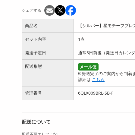
シェアする
商品名
【シルバー】星モチーフブレ
セット内容
1点
発送予定日
通常3日前後（発送日カレン
配送形態
メール便
※発送完了のご案内から到着ま
詳細は
こちら
管理番号
6QLX009BRL-SB-F
配送について
配送不可エリア：なし