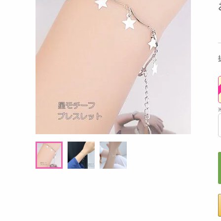
洗剤
ス)/サーキュレー
サンコー/ひんやり水流快眠マット(省エネ、
【グレ
キッチン・日用品
​風量：30段階／
リモコン付、タイマー機能、USB給電)/WAT
上下
アプリ操作可...
M26SWH
ヘアケア・ボディケア
提供数 129
提供数 100
ビューティーケア
試し費用
お試し費用
,999
14,900
円
円
健康・ダイエット・サプリメント
医薬品・医薬部外品
オープン
オープン
考価格
参考価格
インテリア・家具・収納・寝具
ファッション
家電
ベビー・キッズ・マタニティ
ペット用品
クーポン・資格・学習
掲載予告