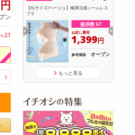
3
円
初回トライアル
対策！ エア
【XLサイズ/ベージュ】極薄涼感シームレス
【ピンク1
サ
ブラ
スウォータ
プン
切替可)
数 100
提供数 67
用
お試し費用
21
り
299
1,399
円
円
オープン
オープン
参考価格
433
り
円
もっと見る