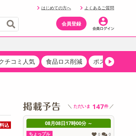
はじめての方へ
よくあるご質問
会員登録
クチコミ人気
食品ロス削減
ポストにお届け
イベント
・サプリメント
品
・収納・寝具
マタニティ
ケア
イベント最新情報（RSPほか）
その他 食品
製菓・製パン材料
飲料ギフト
生活雑貨
メンズ
AV機器
クーポン
その他 お菓子・スイーツ
その他 飲料
スポーツ・アウトドア用品
ベビー・キッズ
その他 家電
商品限定クーポン
147
＼
／
ただいま
件
介護用品
レッグウェア
その他 キッチン・日用品
その他 ファッション
サンプリング
 ～
08月08日17時00分 ～
0
料込
抽選サンプル
ちょっプル
ちょっプ
0
0
0
0