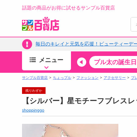
話題の商品がお得に試せるサンプル百貨店
毎日のキレイと元気を応援！ビューティーデー
メニュー
ちょっプルカテゴリ
キッチン・日用品
食品
プル太の誕生日
すべ
食品・調味料
サンプル百貨店
ちょっプル
ファッション
アクセサリー
ブ
生鮮食品
残りわずか
加工食品
【シルバー】星モチーフブレスレッ
お菓子
shoppinggo
アイス・スイーツ
飲料
00分 ～
08月08日19時00分 ～
お酒
ちょっプル
ちょ
0
0
0
0