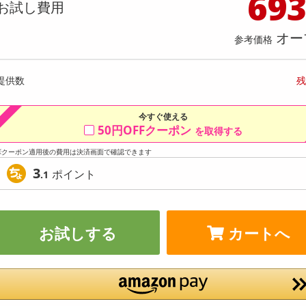
69
料理の素
ナッツ・ドライフルーツ
栄養ドリンク・エナジードリンク
チューハイ・カクテル
洗剤ギフト
ヘルスケア・衛生用品
健康グッズ
インテリア雑貨
時計
記録メディア・メモリーカード
マタニティ
お試し費用
ー／Lサイズ相当】ひんやりパジャマ
【3枚セット】遮熱カットで節電
乾物・海苔・粉物
ゼリー・プリン
お茶・紅茶（茶葉）
ノンアルコール飲料
その他 洗剤
キッチン雑貨・食器・消耗品
アウトドア・イベント用品・DIY・工具
アクセサリー
その他 ベビー・キッズ・マタニティ
スマートフォン・携帯電話・タブレットアクセ
セット（メンズ・半ズボンタイプ）
コン室外機用カバー
店舗
オー
リー
参考価格
カレー・シチュー
和菓子
コーヒー(豆・インスタント）
ビール・ワイン・お酒ギフト
調理器具・鍋・包丁
その他 インテリア・家具
ファッション雑貨
電池
提供数 109
提供
店舗情報
食品ギフト
おつまみ
ココア・チョコレート飲料
その他 アルコール飲料
弁当箱・水筒・弁当グッズ
下着・ルームウェア
電球・蛍光灯・照明
お試し費用
お試し費
提供数
残
1,499
1,
円
今すぐ使える
3,790
参考価格
参考価格
円
50円OFFクーポン
を取得する
1枚あた
※クーポン適用後の費用は決済画面で確認できます
3
ポイント
.1
お試しする
カートへ