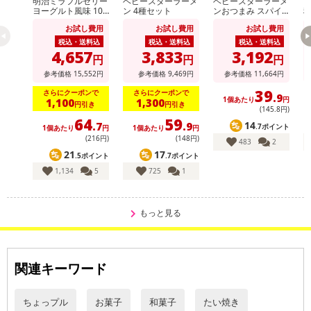
明治ミラフルゼリー
ベビースターラーメ
ベビースターラーメ
ヴ
ヨーグルト風味 100
ン 4種セット
ンおつまみ スパイ
g / りんごヨーグル
シーチキン味 56g /
ト
お試し費用
お試し費用
お試し費用
ト風味 100g
ベビースターラーメ
ン コクうまチキン
税込・送料込
税込・送料込
税込・送料込
味 64g
4,657
3,833
3,192
円
円
円
参考価格
15,552
円
参考価格
9,469
円
参考価格
11,664
円
39
さらにクーポンで
さらにクーポンで
.9
1個あたり
円
1,100
1,300
円引き
円引き
(145
.8
円)
64
59
14
.7
.9
.7ポイント
1個あたり
円
1個あたり
円
(216円)
(148円)
483
2
21
17
.5ポイント
.7ポイント
1,134
5
725
1
もっと見る
関連キーワード
ちょっプル
お菓子
和菓子
たい焼き