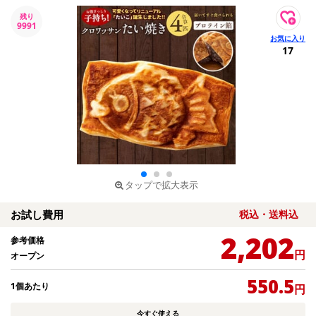
残り
9991
17
タップで拡大表示
お試し費用
税込・送料込
2,202
参考価格
円
オープン
550.5
1個あたり
円
今すぐ使える