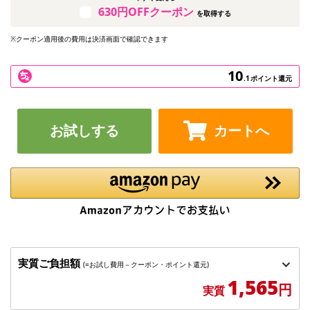
630円OFFクーポン
を取得する
※クーポン適用後の費用は決済画面で確認できます
10
.1
ポイント還元
お試しする
カートへ
実質ご負担額
(=お試し費用－クーポン・ポイント還元)
1,565
円
実質