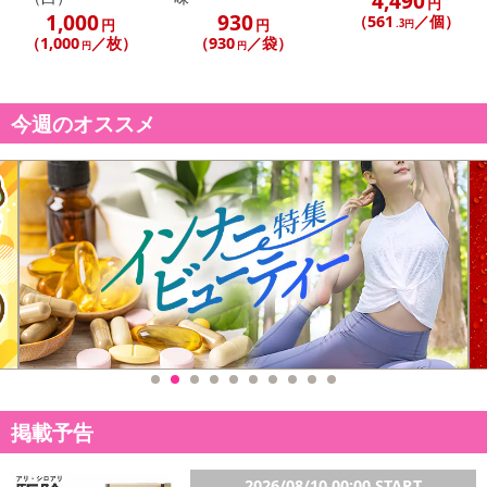
4,490
円
る場合がございます。
1,000
930
（561
／個）
円
円
.3円
また、[新たな加工食品の原料原産地表示制度]の経過措置期間の終
（1,000
／枚）
（930
／袋）
円
円
了により、商品詳細内に記載の原産国・原材料の表記が旧表記の場
合がございます。
あらかじめご了承いただいた上でお申込みください。なお、本理由
今週のオススメ
によるお申込み後のキャンセル・返品交換は対応いたしかねます。
【お支払いについて】
※送料はお試し費用に含まれております。
※d払い、PayPay、au PAY、au PAY（auかんたん決済）、ソフトバ
ンクまとめて支払い、楽天ペイ、メルペイ、AEON Pay、Amazon
Payでお支払いの場合、決済のため外部サイトへ遷移します。
※予約商品は決済手段ごとに定められた決済期限日にお支払いを完
了することがございます。ご了承いただいたうえでお申し込みくだ
さい。
【配送伝票番号について】
掲載予告
※配送形態がメール便の商品については、商品の発送完了後、配送
伝票番号がマイページに表示されない場合もございます。
2026/08/10 00:00 START