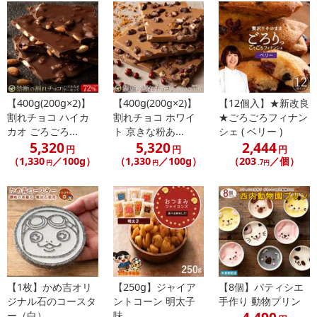
袋に入れたまま、クロワッサンたい焼きをレンジで温めないよう
にご注意ください。
・その他商品仕様：栄養成分表示（1個あたり）：熱量：400kcal、
たんぱく質：16.5g、脂質：15.2g、炭水化物：47.1g、食塩相当
量：0.7g
・注意事項：直射日光、高温・多湿を避け保存してください。
【400g(200g×2)】
【400g(200g×2)】
【12個入】★新改良
割れチョコ ハイカ
割れチョコ ホワイ
★ごろごろフィナン
注意事項
カオ ごろごろ...
ト 京きな粉あ...
シェ ( ベリー )
5,320
5,320
2,444
円
円
円
【賞味・消費期限のある商品について】
（1,330
／100g）
（1,330
／100g）
（203
／個）
円
円
.7円
商品到着時点でのお日持ち期間は、配送日数などにより異なります
のでご了承ください。
【キャンセルについて】
※お申込み後のキャンセルはお受けできません。
記載されている内容を必ずご確認いただき、お届けする商品セット
にご納得いただきましたうえでお申し込みください。
【1枚】かめ吉オリ
【250g】ジャイア
【8個】パティシエ
※パッケージ変更や商品リニューアル（成分など含む）等により、
ジナル石のコースタ
ントコーン 明太子
手作り 動物プリン
参考の掲載画像や画像内のバーコードなど、お届け商品と多少異な
ー（白）
味