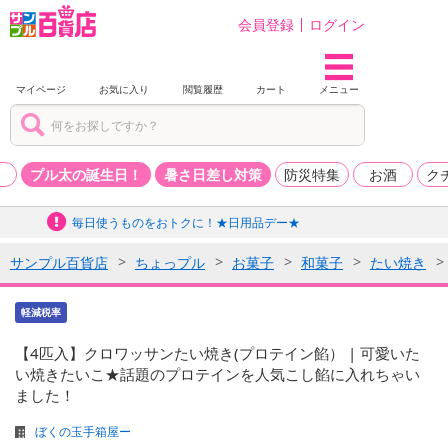
会員登録
ログイン
マイページ
お気に入り
閲覧履歴
カート
メニュー
品
プル太の誕生日！
暑さ日差し対策
防災特集
お酒
ク
毎日使うものをおトクに！★日用品デー★
サンプル百貨店
ちょっプル
お菓子
和菓子
たい焼き
軽減税率
【4匹入】クロワッサンたい焼き(プロテイン餡） | 可愛いた
い焼きたいこ★話題のプロテインを人気こし餡に入れちゃい
ました！
ぼくの玉手箱屋ー