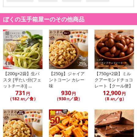
ぼくの玉手箱屋ーのその他商品
【200g×2袋】生パ
【250g】ジャイア
【750g×2袋】ミル
たい焼きの「たいこ」もう食べた？
スタ [平たい分(フェ
ントコーン カレー
クアーモンドチョコ
ケーキ屋さんが作った可愛くて美味しいクロワッサンたい焼き。
ットチーネ)] ...
味
レート【クール便】
【プロテイン入りこし餡たい焼き】
731
930
12,900
円
円
円
（182
／食）
（930
／袋）
（8
／g）
.8円
円
.6円
トーストで焼いて食べると、サクサク美味しいまるで焼き立ての美
味しさに仕上がります♪もちろん、そのまま食べても美味しい！
24層のクロワッサン生地で、鉄板の両面から高温で一気に焼き上げ
ることで独特の食感を完成させました。
3時のおやつや日頃のご褒美など、じっくりと焼き上げた特別製クロ
ワッサンたい焼きをぜひご賞味ください♪