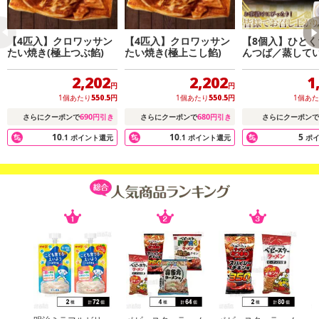
【4匹入】クロワッサン
【4匹入】クロワッサン
【8個入】ひとく
たい焼き(極上つぶ餡)
たい焼き(極上こし餡)
んつば／蒸して
しっとりふっく
2,202
2,202
1
円
円
1個あたり
550.5
円
1個あたり
550.5
円
1個あ
690
680
さらにクーポンで
円引き
さらにクーポンで
円引き
さらにクーポンで
10
10
5
.1
ポイント還元
.1
ポイント還元
ポ