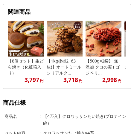
関連商品
【8個セット】生ど
【1kg(約62~63
【500g×2袋】 無
【1
ら焼き（化粧箱入
枚)】オートミール
添加 クコの実 ( ゴ
チー
り）
シリアルク...
ジベリ...
3,797
3,718
2,998
円
円
円
商品仕様
商品名
【4匹入】クロワッサンたい焼き(プロテイン
餡）
セット内容
クロワッサンたい焼き×4匹