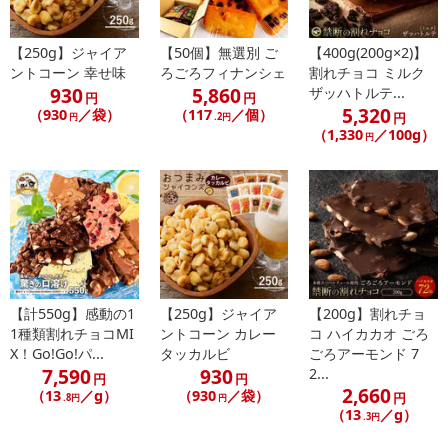
・賞味期限：出荷日より14日
【250g】ジャイア
【50個】無選別 ご
【400g(200g×2)】
・原産国（最終加工地）：日本
ントコーン 幸せ味
ろごろフィナンシェ
割れチョコ ミルク
・原材料/材質/素材：デニッシュシート（小麦粉、マーガリン、砂
930
5,860
ザッハトルテ...
円
円
5,320
糖、卵、バター入りマーガリン、パン酵母、食塩）(国内製造)、こし
（930
／袋）
（117
／個）
円
円
.2円
（1,330
／100g）
あん（砂糖、小豆、食塩）、粉末状大豆たん白/乳化剤、香料、ビタ
円
ミンC、酵素、着色料（カロテン）、増粘剤（加工デンプン）、
（一部に卵・小麦・乳成分・大豆を含む）
・アレルギー表示：卵・小麦・乳・大豆
・お召し上がり方：
1.あらかじめよーく温めたトースターにたい焼きを入れ、1分半〜
2分ほど温めます。
2.表面がパリっとしたら、トースターから取り出します。(火傷に
【計550g】感動の1
【250g】ジャイア
【200g】割れチョ
ご注意！)
1種類割れチョコMI
ントコーン カレー
コ ハイカカオ ごろ
3.1分ほどおくと焼きたての風味が味わえます！
X！Go!Go!パ...
タッカルビ
ごろアーモンド 7
7,590
930
2...
円
円
※ご注意※
2,660
（13
／g）
（930
／袋）
円
.8円
円
レンジで温める際は、クロワッサンたい焼きを≪袋から出して≫
（13
／g）
.3円
耐熱皿などにのせ温めてください。