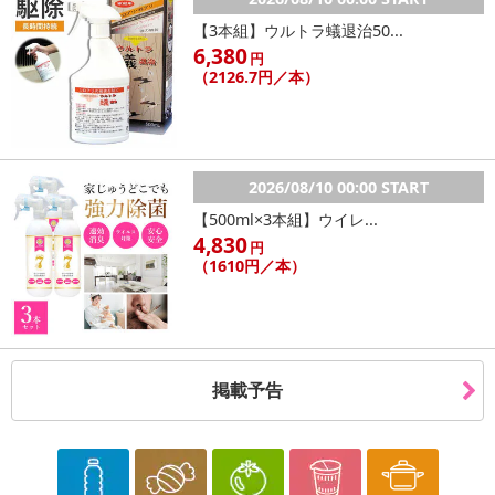
【配送日時の指定について】
【3本組】ウルトラ蟻退治50...
※配送日時の指定が可能な商品の場合、商品によってご指定できる
6,380
円
配送日、配送時間が異なる可能性がございます。
（2126.7円／本）
カート機能をご利用の場合は、配送日時指定をご利用いただけませ
ん。
発送日カレンダー
2026/08/10 00:00 START
【500ml×3本組】ウイレ...
4,830
円
（1610円／本）
掲載予告
休業日
■
その他共通および商品カテゴリー別注意事項（※必ずご確認くだ