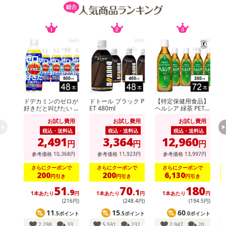
また、[新たな加工食品の原料原産地表示制度]の経過措置期間の終
了により、商品詳細内に記載の原産国・原材料の表記が旧表記の場
合がございます。
あらかじめご了承いただいた上でお申込みください。なお、本理由
によるお申込み後のキャンセル・返品交換は対応いたしかねます。
【お支払いについて】
※送料はお試し費用に含まれております。
※d払い、PayPay、au PAY、au PAY（auかんたん決済）、ソフトバ
ドデカミンのゼロが
ドトール ブラック P
【特定保健用食品】
好きだと叫びたい P
ET 480ml
ヘルシア 緑茶 PET
ンクまとめて支払い、楽天ペイ、メルペイ、AEON Pay、Amazon
ET 500ml
短角 350ml
け
お試し費用
お試し費用
お試し費用
Payでお支払いの場合、決済のため外部サイトへ遷移します。
税込・送料込
税込・送料込
税込・送料込
※予約商品は決済手段ごとに定められた決済期限日にお支払いを完
2,491
3,364
12,960
円
円
円
了することがございます。ご了承いただいたうえでお申し込みくだ
参考価格
10,368
円
参考価格
11,923
円
参考価格
13,997
円
さい。
さらにクーポンで
さらにクーポンで
さらにクーポンで
200
200
6,130
円引き
円引き
円引き
【配送伝票番号について】
51
70
180
.9
.1
※配送形態がメール便の商品については、商品の発送完了後、配送
1本あたり
円
1本あたり
円
1本あたり
円
(216円)
(248
.4
円)
(194
.5
円)
伝票番号がマイページに表示されない場合もございます。
11
15
60
.5ポイント
.5ポイント
.0ポイント
2,298
33
5,591
232
2,947
20