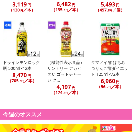
6,482
3,119
5,493
円
円
円
（135
／本）
（130
／本）
（457
／個）
.1円
円
.8円
ドライレモンロック
（機能性表示食品）
タマノイ酢 はちみ
瓶 500ml×12本
サントリー デカビ
つりんご酢ダイエッ
8,470
タＣ ゴッドチャー
ト 125ml×72本
円
6,960
ジ ク...
（705
／本）
円
.9円
4,197
（96
／本）
円
.7円
（174
／本）
.9円
今週のオススメ