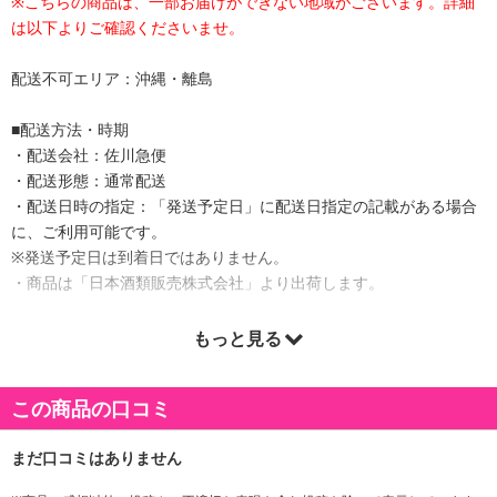
※こちらの商品は、一部お届けができない地域がございます。詳細
は以下よりご確認くださいませ。
配送不可エリア：沖縄・離島
■配送方法・時期
・配送会社：佐川急便
・配送形態：通常配送
・配送日時の指定：「発送予定日」に配送日指定の記載がある場合
に、ご利用可能です。
※発送予定日は到着日ではありません。
・商品は「日本酒類販売株式会社」より出荷します。
もっと見る
商品詳細
この商品の口コミ
にんじんのみで作ったまろやかな味わいで、β-カロテンたっぷりの
にんじん100%ジュースです。厳選したにんじんをたっぷり使用し、
こだわりの製法によって、にんじん本来のコクが感じられるおいし
さです。