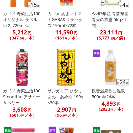
さい）
こちらの情報は
2026年07月09日
時点での情報となります。
カゴメ 野菜生活100
カゴメ あまいトマ
令和7年産 青森県産
オリジナル ラベル
トGABA&リラック
青天の霹靂 5kg×4
レス 720ml×...
ス 195ml×72本
袋
5,212
11,590
23,111
円
円
円
（347
／本）
（161
／本）
（5,777
／袋）
.5円
円
.8円
カゴメ 野菜生活100
サンガリア ひやし
観音温泉飲む温泉
Smoothie アサイー
あめ・あめゆ 190g
500ml×24本
4,893
＆ベリー ...
×30本
円
3,608
2,907
（203
／本）
円
円
.9円
（601
／本）
（96
／本）
.4円
.9円