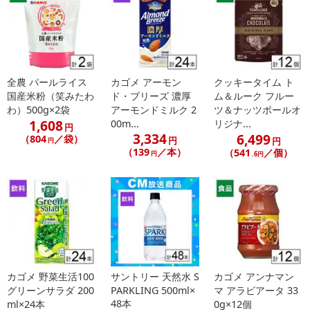
全農 パールライス
カゴメ アーモン
クッキータイム ト
国産米粉（笑みたわ
ド・ブリーズ 濃厚
ム＆ルーク フルー
わ）500g×2袋
アーモンドミルク 2
ツ＆ナッツボールオ
1,608
00m...
リジナ...
円
3,334
6,499
（804
／袋）
円
円
円
（139
／本）
（541
／個）
円
.6円
カゴメ 野菜生活100
サントリー 天然水 S
カゴメ アンナマン
グリーンサラダ 200
PARKLING 500ml×
マ アラビアータ 33
48本
ml×24本
0g×12個