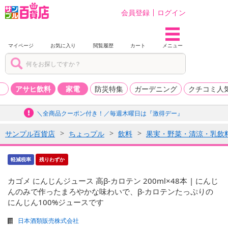
会員登録
ログイン
マイページ
お気に入り
閲覧履歴
カート
メニュー
品
アサヒ飲料
家電
防災特集
ガーデニング
クチコミ人
＼全商品クーポン付き！／毎週木曜日は『激得デー』
サンプル百貨店
ちょっプル
飲料
果実・野菜・清涼・乳飲
軽減税率
残りわずか
カゴメ にんじんジュース 高β-カロテン 200ml×48本 | にんじ
んのみで作ったまろやかな味わいで、β-カロテンたっぷりの
にんじん100%ジュースです
日本酒類販売株式会社