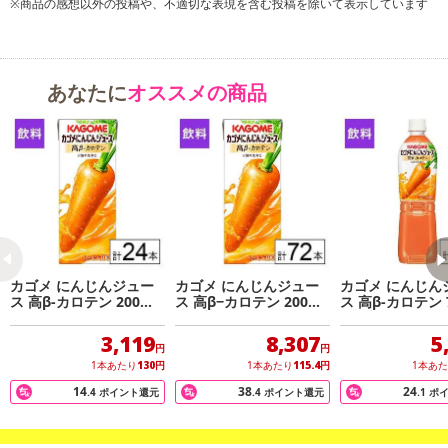
※商品の感想以外の投稿や、不適切な表現を含む投稿を除いて表示しています
・賞味期限：製造日より360日
・原産国（最終加工地）：日本
・原材料/材質/素材：濃縮にんじん（にんじん（ニュージーランド
あなたに
オススメの商品
又はアメリカ））
注意事項
【賞味・消費期限のある商品について】
商品到着時点でのお日持ち期間は、配送日数などにより異なります
のでご了承ください。
カゴメ にんじんジュー
カゴメ にんじんジュー
カゴメ にんじん
ス 高β-カロテン 200ml
ス 高β−カロテン 200ml
ス 高β-カロテン 
【キャンセルについて】
×24本
×72本
×15本
※お申込み後のキャンセルはお受けできません。
3,119
8,307
5
記載されている内容を必ずご確認いただき、お届けする商品セット
円
円
1本あたり
130
円
1本あたり
115.4
円
1本あ
にご納得いただきましたうえでお申し込みください。
14
38
24
※パッケージ変更や商品リニューアル（成分など含む）等により、
.4
ポイント還元
.4
ポイント還元
.1
ポ
参考の掲載画像や画像内のバーコードなど、お届け商品と多少異な
る場合がございます。