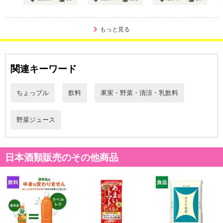
【配送日時の指定について】
※配送日時の指定が可能な商品の場合、商品によってご指定できる
配送日、配送時間が異なる可能性がございます。
もっと見る
カート機能をご利用の場合は、配送日時指定をご利用いただけませ
ん。
関連キーワード
発送日カレンダー
ちょっプル
飲料
果実・野菜・清涼・乳飲料
野菜ジュース
日本酒類販売のその他商品
休業日
■
その他共通および商品カテゴリー別注意事項（※必ずご確認くだ