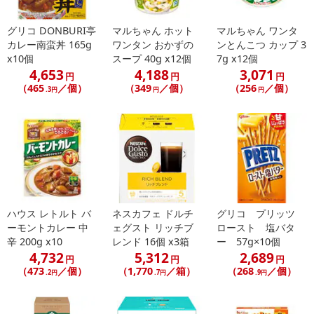
グリコ DONBURI亭
マルちゃん ホット
マルちゃん ワンタ
カレー南蛮丼 165g
ワンタン おかずの
ンとんこつ カップ 3
x10個
スープ 40g x12個
7g x12個
4,653
4,188
3,071
円
円
円
（465
／個）
（349
／個）
（256
／個）
.3円
円
円
ハウス レトルト バ
ネスカフェ ドルチ
グリコ プリッツ
ーモントカレー 中
ェグスト リッチブ
ロースト 塩バタ
辛 200g x10
レンド 16個 x3箱
ー 57g×10個
4,732
5,312
2,689
円
円
円
（473
／個）
（1,770
／箱）
（268
／個）
.2円
.7円
.9円