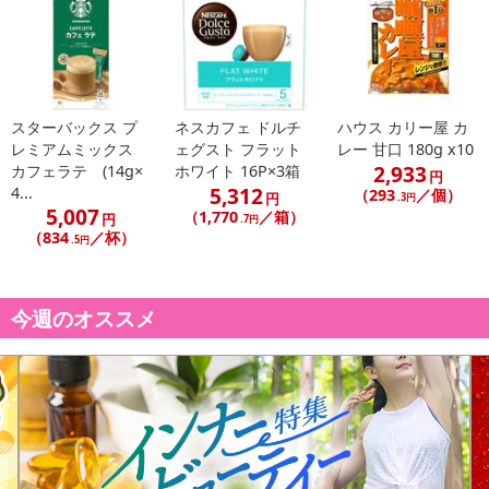
スターバックス プ
ネスカフェ ドルチ
ハウス カリー屋 カ
レミアムミックス
ェグスト フラット
レー 甘口 180g x10
2,933
カフェラテ (14g×
ホワイト 16P×3箱
円
5,312
4...
（293
／個）
円
.3円
5,007
（1,770
／箱）
円
.7円
（834
／杯）
.5円
今週のオススメ