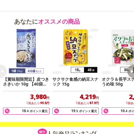
な旨みと香りを堪能できる上質なサラミに仕上げています。
・賞味期限：製造日より150日
あなたに
オススメの商品
・原産国（最終加工地）：日本
・原材料/材質/素材：豚肉（デンマーク）、豚脂肪、食塩、粉末水
あめ、結着材料（粗ゼラチン、乳たん白）、香辛料／ソルビトー
ル、調味料（アミノ酸等）、リン酸塩（Na）、酸化防止剤（ビタミ
ンC）、発色剤（亜硝酸Na）、香辛料抽出物、（一部に乳成分・大
豆・豚肉を含む）
・アレルギー表示：乳成分・大豆・豚肉
【賞味期限間近】皮つき
サクサク食感の納豆スナ
オクラ＆長芋ス
さきいか 10g 【40袋】
ック 15g
うめ味 50g
注意事項
おつまみ 食べきりサイ
ズ いか 珍味
3,980
4,219
2
【賞味・消費期限のある商品について】
円
円
1袋あたり
99.5
円
1袋あたり
87.9
円
1個
商品到着時点でのお日持ち期間は、配送日数などにより異なります
18
19
10
のでご了承ください。
.4
ポイント還元
.5
ポイント還元
.4
ポ
【キャンセルについて】
※お申込み後のキャンセルはお受けできません。