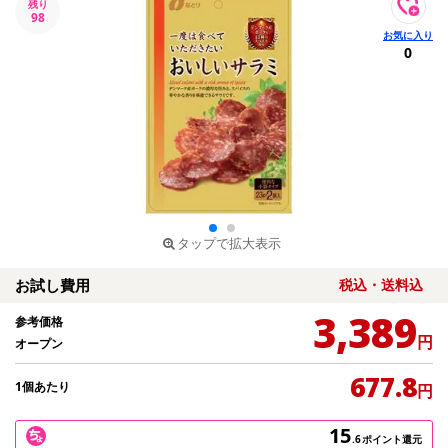
残り
98
0
タップで拡大表示
お試し費用
税込・送料込
3,389
参考価格
円
オープン
677.8
1個あたり
円
15
.6
ポイント還元