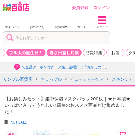
会員登録
ログイン
マイページ
お気に入り
閲覧履歴
カート
メニュー
品
プル太の誕生日！
暑さ日差し対策
防災特集
お酒
ク
＼全品クーポン付き！／第二金曜日は『おかしの日』
サンプル百貨店
ちょっプル
ビューティーケア
スキンケア
【お楽しみセット】集中保湿マスクパック200枚 | ★日本製★
いっぱい入ってうれしい♪店長のおススメ商品だけ集めまし
た！
NET SALE
残り