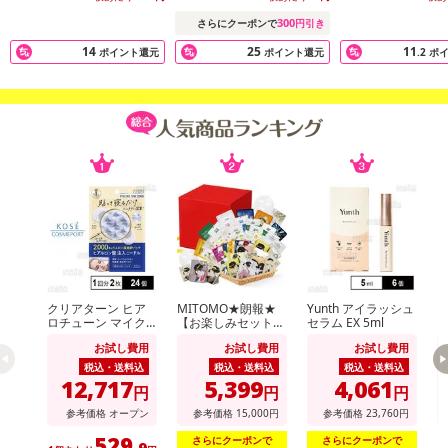
300
さらにクーポンで
円引き
14
25
11
ポイント還元
ポイント還元
.2
ポ
◎1袋にエッセンスたっぷり！
◎7枚入りと36枚入りは開閉式(ジッパー付き)のパウチで保存も便利
♪
◎1枚入りは、旅先・トラベル用にも！簡単スキンケア・持ち歩き便
利♪
クリアターン ヒア
MITOMO★朗報★
Yunth アイラッシュ
ク
ロチューン マイク
【お楽しみセット】
セラム EX 5ml
ロ
ロパッチ 2000 1回
集中保湿マスクパッ
ロ
お試し費用
お試し費用
お試し費用
分(2枚入)
ク100枚増量の300
分
■天然アロエベラ抽出物含有 全製品に保湿成分の天然アロエベラ抽
枚セット！
税込・送料込
税込・送料込
税込・送料込
出物・ヒアルロン酸含有。
12,717
5,399
4,061
円
円
円
さらに、うれしいパラベンフリー！自然から得た抽出物を中心に構
参考価格
オープン
参考価格
15,000
円
参考価格
23,760
円
成されています。
529
さらにクーポンで
さらにクーポンで
.9