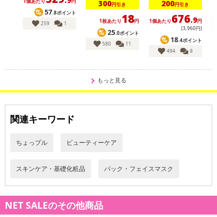
1個あたり
円
1
300
200
円引き
円引き
■天然シートマスク1袋にたっぷりの美容エッセンス配合♪
57
.8ポイント
18
676
.9
1枚あたり
円
1個あたり
円
259
1
(3,960円)
25
★お肌にやさしいシートマスク
.0ポイント
18
.4ポイント
植物性素材のコットン使用、エッセンスたっぷりの美容エッセンス
580
11
494
8
配合！
MITOMO厚手天然コットンシート。
もっと見る
★お悩みに合わせてスキンケアプラン！
リーズナブルだから毎日使えるフェイスパックセット♪
関連キーワード
【商品内容】
・「EGF&カタツムリ・ヒアルロン酸・ローヤルゼリー・イソフラボ
ちょっプル
ビューティーケア
ン・セラミド」・・・弾力ケア
・「炭&AHA・ヒアルロン酸・海藻・レチノール・火山灰」・・・
毛穴ケア
スキンケア・基礎化粧品
パック・フェイスマスク
・「真珠&アロエ・ローズマリー・ラベンダー・馬油・米ぬ
か」・・・ツヤ肌ケア
・「アルガンオイル&ココナッツオイル・ヒアルロン酸・緑茶・ビ
NET SALEのその他商品
タミンC・桜」・・・美肌ケア