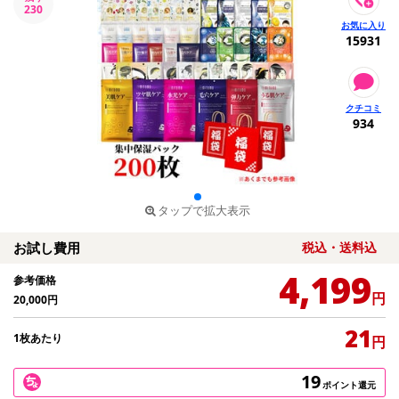
230
15931
934
タップで拡大表示
お試し費用
税込・送料込
4,199
参考価格
円
20,000
円
21
1枚あたり
円
19
ポイント還元