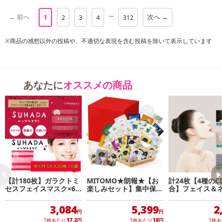
...
← 前へ
次へ →
1
2
3
4
312
※商品の感想以外の投稿や、不適切な表現を含む投稿を除いて表示しています
あなたに
オススメの商品
【計180枚】ガラクトミ
MITOMO★朗報★【お
計24枚【4種のC
セスフェイスマスク×6
楽しみセット】集中保湿
合】フェイス＆
袋【キメハリ】
マスクパック100枚増量
スクパック♪乾燥
の300枚セット！
首までしっかり
3,084
5,399
2
ケア
円
円
1枚あたり
17.2
円
1枚あたり
18
円
1枚