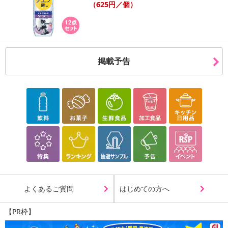
（625円／個）
【キャンセルについて】
※お申込み後のキャンセルはお受けできません。
記載されている内容を必ずご確認いただき、お届けする商品セット
にご納得いただきましたうえでお申し込みください。
※パッケージ変更や商品リニューアル（成分など含む）等により、
掲載予告
参考の掲載画像や画像内のバーコードなど、お届け商品と多少異な
る場合がございます。
また、[新たな加工食品の原料原産地表示制度]の経過措置期間の終
了により、商品詳細内に記載の原産国・原材料の表記が旧表記の場
合がございます。
あらかじめご了承いただいた上でお申込みください。なお、本理由
によるお申込み後のキャンセル・返品交換は対応いたしかねます。
【お支払いについて】
※送料はお試し費用に含まれております。
※d払い、PayPay、au PAY、au PAY（auかんたん決済）、ソフトバ
よくあるご質問
はじめての方へ
ンクまとめて支払い、楽天ペイ、メルペイ、AEON Pay、Amazon
Payでお支払いの場合、決済のため外部サイトへ遷移します。
【PR枠】
※予約商品は決済手段ごとに定められた決済期限日にお支払いを完