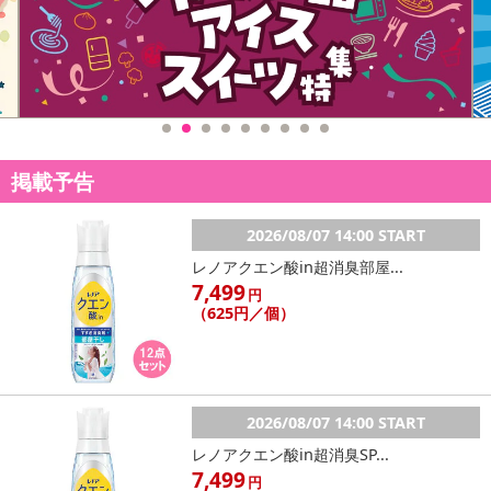
04→製造月
009→バルク連番
・注意事項：
※こちらの商品はランダムで製品を選択し公平にお入れしていま
す。多少の偏りがあるように思われても、ある一定基準で商品化し
ています。お申込み後の返品には一切応じられませんので、予めご
掲載予告
了承願います。
2026/08/07 14:00 START
※配送注意事項※
レノアクエン酸in超消臭部屋...
Amazon倉庫から配送の為、配送伝票の【送り元】がアマゾンジ
7,499
円
ャパン合同会社となります。
（625円／個）
注意事項
【賞味・消費期限のある商品について】
2026/08/07 14:00 START
商品到着時点でのお日持ち期間は、配送日数などにより異なります
レノアクエン酸in超消臭SP...
のでご了承ください。
7,499
円