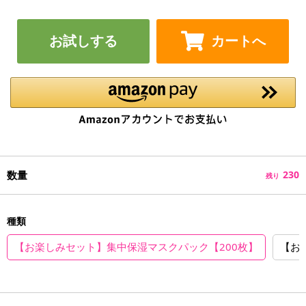
お試しする
カートへ
数量
230
残り
種類
【お楽しみセット】集中保湿マスクパック【200枚】
【お