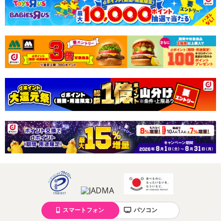
了することがございます。ご了承いただいたうえでお申し込みくだ
さい。
【配送伝票番号について】
※配送形態がメール便の商品については、商品の発送完了後、配送
伝票番号がマイページに表示されない場合もございます。
【配送日時の指定について】
※配送日時の指定が可能な商品の場合、商品によってご指定できる
配送日、配送時間が異なる可能性がございます。
カート機能をご利用の場合は、配送日時指定をご利用いただけませ
ん。
発送日カレンダー
スマートフォン
パソコン