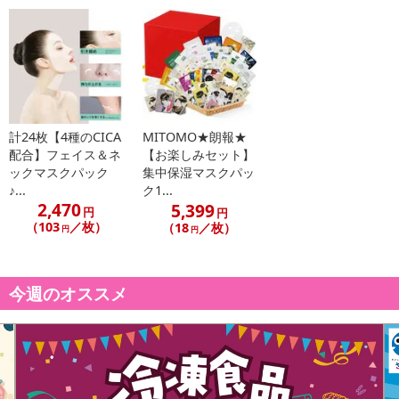
・「プラセンタ&ゆず・ヒアルロン酸・海藻・ビタミンC・プラチ
ナ」・・・水光ケア
・使用期限：
製造後3年
※商品到着時点でのお日持ち期間は、配送日数などにより異なり
計24枚【4種のCICA
MITOMO★朗報★
ますのでご了承ください。
配合】フェイス＆ネ
【お楽しみセット】
ックマスクパック
集中保湿マスクパッ
・原産国（最終加工地）：日本製
♪...
ク1...
・原材料/材質/素材：
2,470
5,399
円
円
共通成分：水、グリセリン、BG、DPG、フェノキシエタノール、
（103
／枚）
（18
／枚）
円
円
クロルフェネシン、アラントイン、カルボマー、パンテノール、PE
G-60水添ヒマシ油、TEA、EDTA-2Na、ヒアルロン酸Na、 香料、ボ
リアクリル酸Na
今週のオススメ
・その他商品仕様：
パッケージに表記の数字は製造年・製造月・バルク連番を記して
あります。
例えば「2004009」の場合
20→製造年