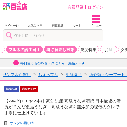
会員登録
ログイン
マイページ
お気に入り
閲覧履歴
カート
メニュー
品
プル太の誕生日！
暑さ日差し対策
防災特集
お酒
ク
毎日使うものをおトクに！★日用品デー★
サンプル百貨店
ちょっプル
生鮮食品
魚介類・シーフード
軽減税率
残りわずか
【2本(約110g×2本)】高知県産 高級うなぎ蒲焼 日本最後の清
流が育んだ絶品うなぎ | 高級うなぎを無添加の秘伝のタレで
丁寧に仕上げています♪
サンタの贈り物