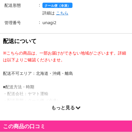
配送形態
クール便（冷凍）
詳細は
こちら
管理番号
unagi2
配送について
※こちらの商品は、一部お届けができない地域がございます。詳細
は以下よりご確認くださいませ。
配送不可エリア：北海道・沖縄・離島
■配送方法・時期
・配送会社：ヤマト運輸
・配送形態：クール便（冷凍）
・配送日時の指定：「発送予定日」に配送日指定の記載がある場合
もっと見る
に、ご利用可能です。
※発送予定日は到着日ではありません。
この商品の口コミ
・商品は「サンタの贈り物」より出荷します。