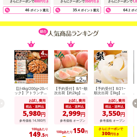
800
350
1,
さらにクーポンで
円引き
さらにクーポンで
円引き
さらにクーポンで
46
35
64
ポイント還元
.4
ポイント還元
.2
ポ
◎安心・安全・美味しい高知県産うなぎ
自然豊かな高知県の四万十町で40年間にわたり、徹底した生産管理
で養殖しているうなぎと共に育った会社です。
豊富できれいな地下水を使って育てたうなぎは、身が柔らかく、ほ
ど良く脂がのっている『安心・安全・おいしい』を追及した高知県
産うなぎです。
水質管理や温度管理はもちろん、餌作りにも細心の注意を払い、皆
様に安心して食べていただける安全で美味しいうなぎを提供しま
す。
【計4kg/200g×20パ
【予約受付】8/1~順
【予約受付】8/21~
【
◎一貫したワンストップ生産体制
ック】アトランティ
次出荷【約2kg】山
順次出荷【3kg】九
シラスウナギの採捕から養殖、加工まで徹底した生産管理で行って
ックサーモンハラス
形県産白桃(品種・
州産 梨《個数・品
お試し費用
お試し費用
お試し費用
切り落とし
玉数おまかせ)※ご家
種おまかせ》(ご家
おります。
庭用
庭用)
税込・送料込
税込・送料込
税込・送料込
高知県産うなぎは漁師が採捕した後、地元の集荷人が毎日集荷しま
5,980
2,999
3,550
円
円
円
す。
参考価格
14,980
円
参考価格
オープン
参考価格
オープン
集荷したうなぎは（5万匹〜10万匹）をひとまとめにし、当社工場
150
さらにクーポンで
100gあたり
内の地下水に7日〜10日間泳がせ健康な魚体に仕上げた後、当社養
149
100gあたり
円
300
円引き
.5
円