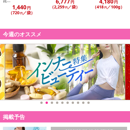
6,777
4,180
昆...
円
円
発送日カレンダー
1,440
（2,259
／袋）
（418
／100g）
円
円
円
（720
／袋）
円
今週のオススメ
休業日
■
その他共通および商品カテゴリー別注意事項（※必ずご確認くだ
さい）
こちらの情報は
2026年07月09日
時点での情報となります。
掲載予告