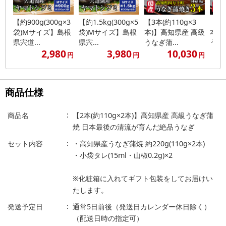
【約900g(300g×3
【約1.5kg(300g×5
【3本(約110g×3
【3本
袋)Mサイズ】島根
袋)Mサイズ】島根
本)】高知県産 高級
本)
県宍道...
県宍...
うなぎ蒲...
うなぎ
2,980
3,980
10,030
円
円
円
商品仕様
商品名
【2本(約110g×2本)】高知県産 高級うなぎ蒲
焼 日本最後の清流が育んだ絶品うなぎ
セット内容
・高知県産うなぎ蒲焼 約220g(110g×2本)
・小袋タレ(15ml・山椒0.2g)×2
※化粧箱に入れてギフト包装をしてお届けい
たします。
発送予定日
通常5日前後（発送日カレンダー休日除く）
（配送日時の指定可）