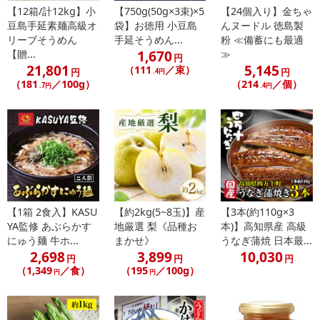
【12箱/計12kg】小
【750g(50g×3束)×5
【24個入り】金ちゃ
豆島手延素麺高級オ
袋】お徳用 小豆島
んヌードル 徳島製
注意事項
リーブそうめん
手延そうめん...
粉 ≪備蓄にも最適
1,670
【贈...
≫
【賞味・消費期限のある商品について】
円
21,801
5,145
（111
／束）
円
円
.4円
商品到着時点でのお日持ち期間は、配送日数などにより異なります
（181
／100g）
（214
／個）
.7円
.4円
のでご了承ください。
【キャンセルについて】
※お申込み後のキャンセルはお受けできません。
記載されている内容を必ずご確認いただき、お届けする商品セット
にご納得いただきましたうえでお申し込みください。
※パッケージ変更や商品リニューアル（成分など含む）等により、
参考の掲載画像や画像内のバーコードなど、お届け商品と多少異な
【1箱 2食入】KASU
【約2kg(5~8玉)】産
【3本(約110g×3
る場合がございます。
YA監修 あぶらかす
地厳選 梨《品種お
本)】高知県産 高級
また、[新たな加工食品の原料原産地表示制度]の経過措置期間の終
にゅう麺 牛ホ...
まかせ》
うなぎ蒲焼 日本最...
2,698
3,899
10,030
了により、商品詳細内に記載の原産国・原材料の表記が旧表記の場
円
円
円
（1,349
／食）
（195
／100g）
合がございます。
円
円
あらかじめご了承いただいた上でお申込みください。なお、本理由
によるお申込み後のキャンセル・返品交換は対応いたしかねます。