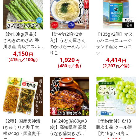
【お支払いについて】
※送料はお試し費用に含まれております。
※d払い、PayPay、au PAY、au PAY（auかんたん決済）、ソフトバ
ンクまとめて支払い、楽天ペイ、メルペイ、AEON Pay、Amazon
【約1.0kg(秀品)】
【計4食(2箱×2食
【135g×2個】マヌ
Payでお支払いの場合、決済のため外部サイトへ遷移します。
さぬきのめざめ 香
入)】うどん屋さん
カハニー(ニュージ
※予約商品は決済手段ごとに定められた決済期限日にお支払いを完
川県産 高級アスパ...
のかけらーめん い
ランド産)オーガニ
了することがございます。ご了承いただいたうえでお申し込みくだ
4,150
りこ...
ッ...
円
さい。
1,920
4,414
（415
／100g）
円
円
円
（480
／食）
（2,207
／個）
円
円
【配送伝票番号について】
※配送形態がメール便の商品については、商品の発送完了後、配送
伝票番号がマイページに表示されない場合もございます。
【配送日時の指定について】
※配送日時の指定が可能な商品の場合、商品によってご指定できる
配送日、配送時間が異なる可能性がございます。
【2種】国産天神漬
【約240g(約80g×3
【予約受付】8/18~
カート機能をご利用の場合は、配送日時指定をご利用いただけませ
(きゅうりと割干大
袋)】高知県産 高級
順次出荷 クール便
ん。
根)240g・国産割干
うなぎ蒲焼きざ...
【約1kg(1-3房...