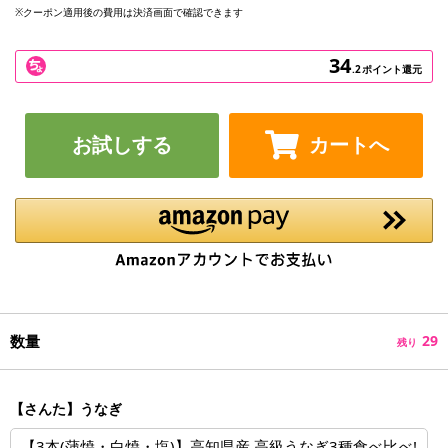
※クーポン適用後の費用は決済画面で確認できます
34
.2
ポイント還元
お試しする
カートへ
数量
29
残り
【さんた】うなぎ
【3本(蒲焼・白焼・塩)】高知県産 高級うなぎ3種食べ比べ!