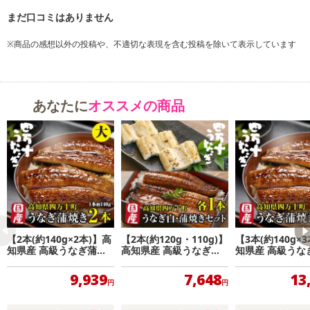
商品詳細
※商品の感想以外の投稿や、不適切な表現を含む投稿を除いて表示しています
あなたに
オススメの商品
【2本(約140g×2本)】高
【2本(約120g・110g)】
【3本(約140g×
知県産 高級うなぎ蒲焼
高知県産 高級うなぎ白
知県産 高級うな
(大) 贅沢な絶品うなぎ
焼・蒲焼 贅沢な絶品う
(大) 贅沢な絶品
なぎの食べ比べセット
9,939
7,648
13
円
円