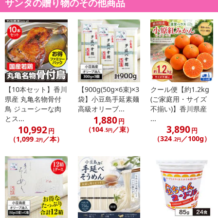
サンタの贈り物のその他商品
●ツケソウダラの魚粉 ●アジの魚粉
●昆布 ●四万十川の青海苔 ●お茶
●おから（納豆菌と乳酸菌にて発酵）
・賞味期限：出荷日より180日（要冷凍）
・原産国（最終加工地）：高知県
・原材料/材質/素材：
・高知県産うなぎ蒲焼 約220g(110g×2本)
【10本セット】香川
【900g(50g×6束)×3
クール便【約1.2kg
・小袋タレ(15ml・山椒0.2g)×2
県産 丸亀名物骨付
袋】小豆島手延素麺
(ご家庭用・サイズ
鳥 ジューシーな肉
高級オリーブ...
不揃い)】香川県産
うなぎ(高知県産)、醤油、みりん、ぶどう糖果糖液糖、発酵調味
1,880
とス...
...
料、砂糖、澱粉、水あめ、魚醤(一部に大豆・小麦を含む) 【たれ】
円
3,890
10,992
（104
／束）
円
円
.5円
醤油(一部に大豆・小麦を含む)、糖類(砂糖、水あめ)、みりん、魚醤
（324
／100g）
（1,099
／本）
.2円
.2円
【山椒】
・アレルギー表示：大豆・小麦
・お召し上がり方：
袋から取り出し、添付のたれを付けながら皮の方から弱火で1-2回
返しながら焼いてください。
アルミホイルに蒲焼の皮を下にしてのせ、オーブントースターで5
-7分くらい焼き、たれをつけて下さい。