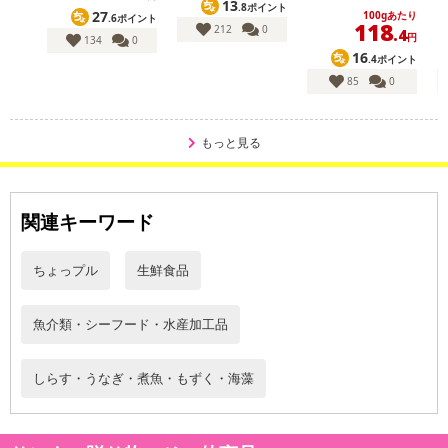
殖場に池入れされます。
13
.8ポイント
27
100gあたり
.6ポイント
118
当社養殖場にて6〜12ヶ月間で体重1尾約200〜300gに育てます。
212
0
.4
円
134
0
うなぎを池上げして当社の鰻加工場（収容能力10,000kg）に輸送
16
.4ポイント
し、地下天然水（四万十川主流域にある見付側の水）で3日〜7日間
85
0
立て上げ鰻独特の臭みを取り除き風味のある肉質に変えます。
もっと見る
◎こだわりのタレ
化学調味料、合成着色料、酸化防止剤などは使用しておりません。
◎こだわりの焼き
関連キーワード
白焼きは強火でしっかり焼いておいしくしています。
蒸しは高知県産うなぎの本来のおいしさを逃さないよう、皮も柔ら
ちょっプル
生鮮食品
かくなるよう、注意して蒸しあげております。
蒲焼きはしっかり4回たれ付けして、香ばしさをだしておいしい高知
魚介類・シーフード・水産加工品
県産うなぎの蒲焼きを作っています。
付けて焼いて、付けて焼いて、付けて焼いて、付けて焼いて焼きあ
がります。
しらす・うなぎ・煮魚・もずく・海藻
◎こだわりの餌
朝の安定した給餌で柔らかい身が育ちます。