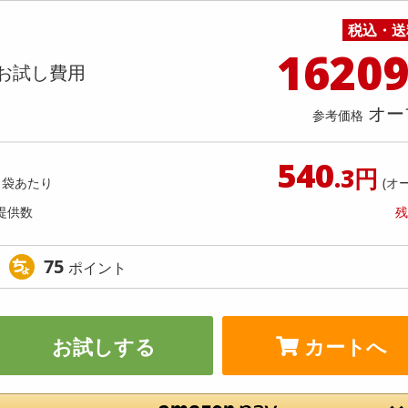
料理の素
ナッツ・ドライフルーツ
栄養ドリンク・エナジードリンク
チューハイ・カクテル
洗剤ギフト
ヘルスケア・衛生用品
健康グッズ
インテリア雑貨
時計
記録メディア・メモリーカード
マタニティ
チパネル搭載スマートウォッチ
＜シンプル百科＞【約105g(66
税込・送
乾物・海苔・粉物
ゼリー・プリン
お茶・紅茶（茶葉）
ノンアルコール飲料
その他 洗剤
キッチン雑貨・食器・消耗品
アウトドア・イベント用品・DIY・工具
アクセサリー
その他 ベビー・キッズ・マタニティ
スマートフォン・携帯電話・タブレットアクセ
か天瀬戸内レモン さっぱりレモ
店舗
リー
1620
な個包装
カレー・シチュー
和菓子
コーヒー(豆・インスタント）
ビール・ワイン・お酒ギフト
調理器具・鍋・包丁
その他 インテリア・家具
ファッション雑貨
電池
お試し費用
提供数 150
提供
店舗情報
食品ギフト
おつまみ
ココア・チョコレート飲料
その他 アルコール飲料
弁当箱・水筒・弁当グッズ
下着・ルームウェア
電球・蛍光灯・照明
お試し費用
お試し費
2,750
1,
オー
参考価格
円
540
オープン
参考価格
参考価格
.3円
1袋あたり
(オ
1袋あた
提供数
残
75
ポイント
お試しする
カートへ