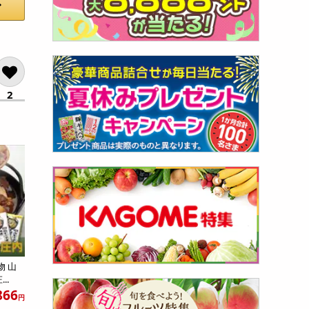
2
物 山
..
866
円