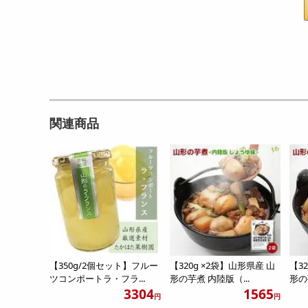
関連商品
【350g/2個セット】フルー
【320g ×2袋】山形県産 山
【3
ツコンポートラ・フラ...
形の芋煮 内陸版（...
形の
3304
1565
円
円