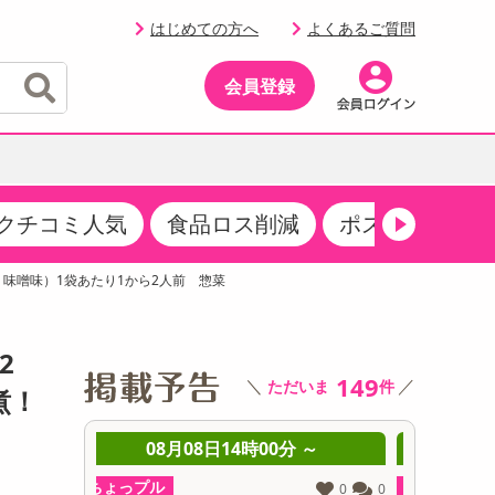
はじめての方へ
よくあるご質問
会員登録
クチコミ人気
食品ロス削減
ポストにお届け
イベント
・サプリメント
品
・収納・寝具
マタニティ
ケア
イベント最新情報（RSPほか）
肉 味噌味）1袋あたり1から2人前 惣菜
その他 食品
製菓・製パン材料
飲料ギフト
生活雑貨
メンズ
AV機器
クーポン
その他 お菓子・スイーツ
その他 飲料
スポーツ・アウトドア用品
ベビー・キッズ
その他 家電
2
商品限定クーポン
149
＼
／
ただいま
件
介護用品
レッグウェア
煮！
その他 キッチン・日用品
その他 ファッション
サンプリング
 ～
08月08日14時00分 ～
0
抽選サンプル
ちょっプル
ちょっプ
0
0
0
0