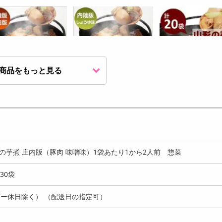
商品をもっと見る
20g×10袋】山形名物 山
【320g ×30袋】山形県産 山
【320g×20袋】山形
芋煮（内陸版・...
形の芋煮 内陸版...
形の芋煮（内陸版・..
5797
16209
11
円
円
山形の芋煮 庄内版（豚肉 味噌味）1袋あたり1から2人前 惣菜
30袋
ー休日除く） （配送日の指定可）