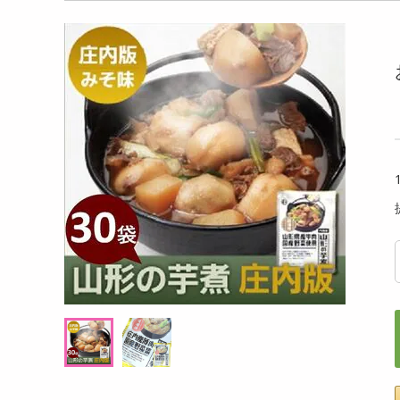
洗剤
げ ふんわりブロッ
レノア 煮沸レベル超消臭 抗菌ビーズ 洗濯槽
タッ
キッチン・日用品
×12点セット】
の防カビ クリーンフレッシュの香り【420
ML×6点】
ヘアケア・ボディケア
提供数 1000
提供数 1000
ビューティーケア
試し費用
お試し費用
,889
4,999
円
円
健康・ダイエット・サプリメント
医薬品・医薬部外品
オープン
オープン
考価格
参考価格
インテリア・家具・収納・寝具
490
833
個あたり
1個あたり
.8
.2
円
円
ファッション
家電
ベビー・キッズ・マタニティ
ペット用品
クーポン・資格・学習
掲載予告