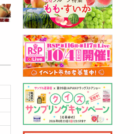
名物 山
.
072
円