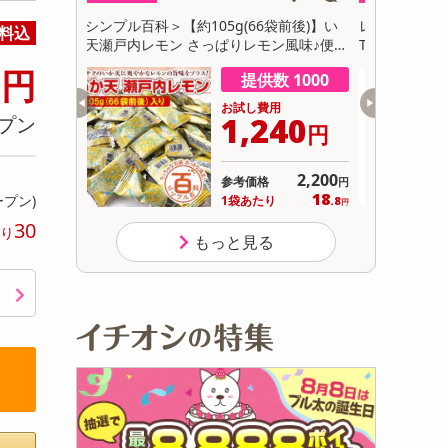
初回トライアル
袋前後)】い
レノア 煮沸レベル超消臭 抗菌ビーズ SPOR
レノア 超
料込
サ
ン風味♪便利
TS クールリフレッシュ&シトラスの香り
グリーンの香
9
ト】
円
数 1000
提供数 1000
用
お試し費用
240
4,999
プン
円
円
2,200
オープン
参考価格
円
18
833
ープン)
り
1個あたり
.8
.2
円
円
30
り
もっと見る