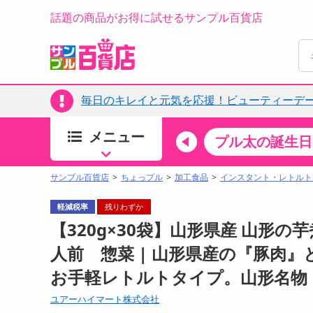
話題の商品がお得に試せるサンプル百貨店
毎日のキレイと元気を応援！ビューティーデー
メニュー
ちょっプルカテゴリ
キッチン・日用品
食品
プル太の誕生日
すべ
食品・調味料
サンプル百貨店
ちょっプル
加工食品
インスタント・レトルト
生鮮食品
軽減税率
残りわずか
加工食品
【320g×30袋】山形県産 山形の
お菓子
人前 惣菜 | 山形県産の『豚肉
アイス・スイーツ
お手軽レトルトタイプ。山形名物
飲料
00分 ～
08月08日14時00分 ～
お酒
ユアーハイマート株式会社
ちょっプル
ちょ
0
0
0
0