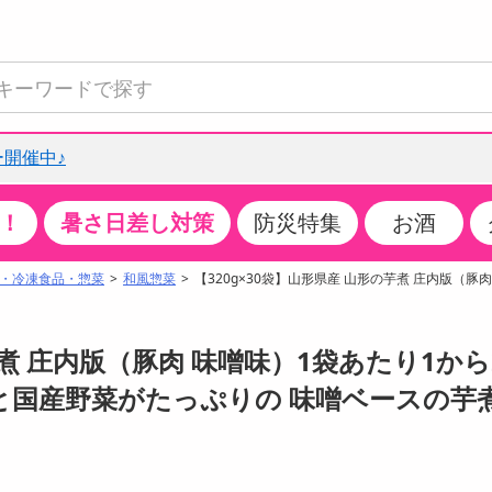
開催中♪
！
暑さ日差し対策
防災特集
お酒
て見る
特設コーナー
食品・調味料
生鮮食品
お菓子
アイス・スイーツ
飲料
お酒
洗剤
キッチン・日用品
健康・ダイエット
医薬品・医薬部外
インテリア・家具
ファッション
家電
ベビー・キッズ・
ペット用品
加工食品
ヘアケア・ボディ
ビューティーケア
特集一覧
・冷凍食品・惣菜
和風惣菜
【320g×30袋】山形県産 山形の芋煮 庄内版（豚
全国うまいもの博
米・雑穀
肉・肉加工品
スナック菓子
アイスクリーム・シャーベット
水・ミネラルウォーター・炭酸水
ビール・発泡酒・新ジャンル
キッチン・台所用洗剤
掃除用具
健康食品・飲料
第二類医薬品
収納用品
トップス
生活家電
ベビーおむつ・トイレ用品
犬用品
カップ麺・乾麺・パスタ
ヘアケア・スタイリング
スキンケア・基礎化粧品
クチコミで選ばれた人気商品
パン・シリアル・コーンフレーク
魚介類・シーフード・水産加工品
クッキー・クラッカー
ケーキ・スイーツ
お茶・紅茶（ソフトドリンク）
ワイン
洗濯用洗剤・柔軟剤・漂白剤
洗濯用品
ダイエット
指定第二類医薬品
寝具・布団
ボトムス
キッチン家電
授乳グッズ
猫用品
インスタント・レトルト・冷凍食品・惣菜
ボディケア
ベースメイク・メイクアップ・ネイル
芋煮 庄内版（豚肉 味噌味）1袋あたり1から
チーズ・ヨーグルト・乳製品・卵
フルーツ・果物・果物加工品
キャンディ・ガム・タブレット
お菓子・スイーツギフト
コーヒー（ソフトドリンク）
日本酒・焼酎
バス・お風呂用洗剤
トイレ・バス用品
サプリメント
第三類医薬品
マット・カーペット・クッション
シューズ
冷房・暖房器具・空調
食事グッズ
その他 ペット用品
ナチュラル・オーガニックコスメ
』と国産野菜がたっぷりの 味噌ベースの芋
ポイント
調味料・ドレッシング・油
野菜・きのこ
せんべい・米菓
果実・野菜・清涼・乳飲料
洋酒・リキュール
トイレ用洗剤
タオル
美容サプリメント・ドリンク
医薬部外品
テーブル・デスク・カウンター
バッグ
美容・健康家電
ベビー用品・雑貨
香水・アロマ
08月08日13時00分 ～
08月08日14時00分
ポイント履歴
缶詰・瓶詰・ジャム・はちみつ
ミールキット
チョコレート
トクホ
果実酒・梅酒
住居用洗剤
日用品
スポーツサプリメント・ドリンク
チェア・ソファ
財布・小物
パソコン・プリンター・パソコン周辺機器
家具・寝具
っプル
ちょっプル
ちょっプルポイントとは？
0
0