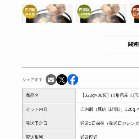
関連
【320g×10袋】山形県産 山
【320g ×10袋】山形県産 山
【3
形の芋煮 庄内版（...
形の芋煮 内陸版...
形の
5797
5798
円
円
シェアする
商品名
【320g×30袋】山形県産 
セット内容
庄内版（豚肉 味噌味）320g ×
発送予定日
通常5日前後（発送日カレンダ
配送形態
通常配送