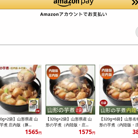
20g×2袋】山形県産 山
【320g×2袋】山形県産 山
【320g×6袋】山形名
芋煮 庄内版（豚...
形の芋煮（内陸版・庄...
形の芋煮（内陸版・庄.
1565
1575
3
円
円