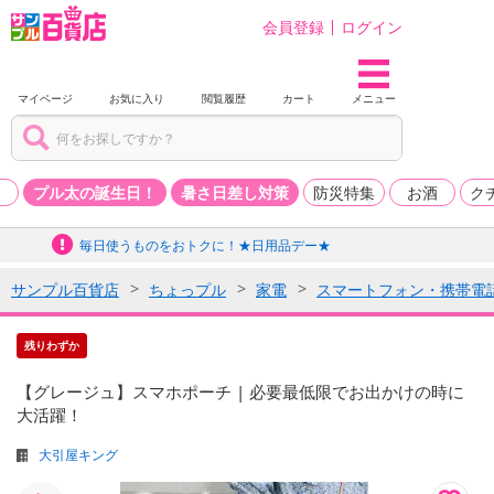
会員登録
ログイン
マイページ
お気に入り
閲覧履歴
カート
メニュー
品
プル太の誕生日！
暑さ日差し対策
防災特集
お酒
ク
毎日使うものをおトクに！★日用品デー★
サンプル百貨店
ちょっプル
家電
スマートフォン・携帯電
残りわずか
【グレージュ】スマホポーチ | 必要最低限でお出かけの時に
大活躍！
大引屋キング