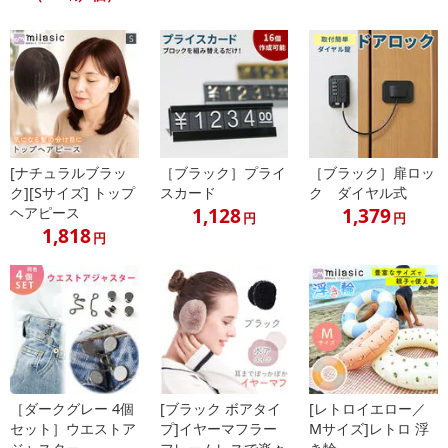
[ナチュラルブラッ
［ブラック］プライ
［ブラック］扉ロッ
ク][Sサイズ] トップ
スカード
ク ダイヤル式
1,128
1,379
ヘアピース
円
円
1,818
円
［ダークグレー 4個
[ブラック ボアタイ
[レトロイエロー／
セット］ウエストア
プ]イヤーマフラー
Mサイズ]レトロ 浮