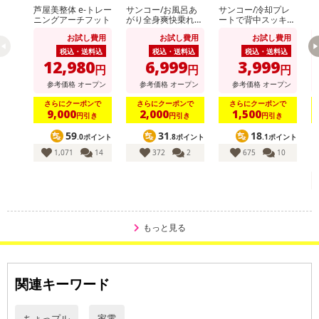
芦屋美整体 e-トレー
サンコー/お風呂あ
サンコー/冷却プレ
【
ニングアーチフット
がり全身爽快乗れる
ートで背中スッキリ
ラ
扇風機「のれせん
涼しい「セナクー
波
お試し費用
お試し費用
お試し費用
2」(濡れたままOK/
ル」 (冷却プレート
のるだけでON/耐荷
&送風のW冷却/吸気
税込・送料込
税込・送料込
税込・送料込
重120kg)/MATFAN
口/男女兼用)/SENA
12,980
6,999
3,999
円
円
円
HWH
CLSWH
参考価格
オープン
参考価格
オープン
参考価格
オープン
さらにクーポンで
さらにクーポンで
さらにクーポンで
9,000
2,000
1,500
円引き
円引き
円引き
59
31
18
.0ポイント
.8ポイント
.1ポイント
1,071
14
372
2
675
10
もっと見る
関連キーワード
ちょっプル
家電