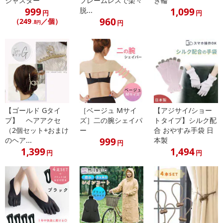
ジャスター
フレームレスで楽々
き輪
999
1,099
脱...
円
円
960
（249
／個）
円
.8円
【ゴールド Gタイ
［ベージュ Mサイ
【アジサイ/ショー
プ】 ヘアアクセ
ズ］二の腕シェイパ
トタイプ】シルク配
（2個セット+おまけ
ー
合 おやすみ手袋 日
999
のヘア...
本製
円
1,399
1,494
円
円