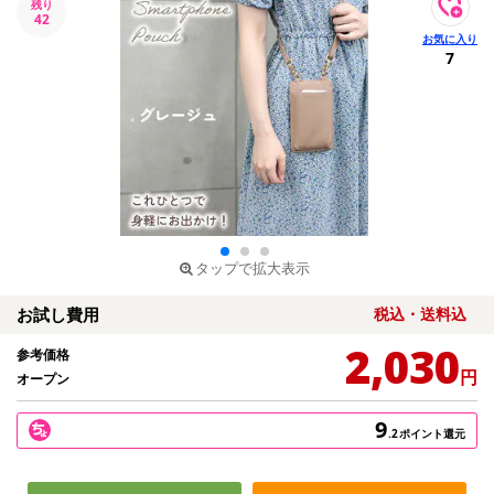
残り
42
7
タップで拡大表示
お試し費用
税込・送料込
2,030
参考価格
円
オープン
9
.2
ポイント還元