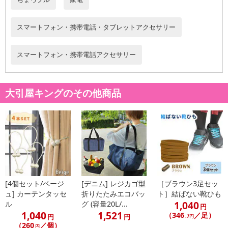
スマートフォン・携帯電話・タブレットアクセサリー
スマートフォン・携帯電話アクセサリー
大引屋キングのその他商品
[4個セット/ベージ
[デニム] レジカゴ型
［ブラウン3足セッ
ュ] カーテンタッセ
折りたたみエコバッ
ト］結ばない靴ひも
1,040
ル
グ (容量20L/...
円
1,040
1,521
（346
／足）
円
円
.7円
（260
／個）
円