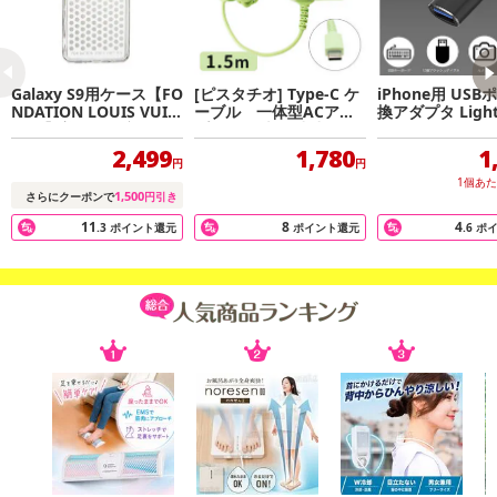
Galaxy S9用ケース【FO
[ピスタチオ] Type-C ケ
iPhone用 USB
NDATION LOUIS VUIT
ーブル 一体型ACアダ
換アダプタ Light
TON】美術館限定ケー
プター 最大2A出力 (※1
スtoUSBメス U
ス
年保証)
接続 O
2,499
1,780
1
円
円
1個あ
1,500
さらにクーポンで
円引き
11
8
4
.3
ポイント還元
ポイント還元
.6
ポ