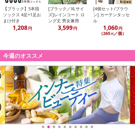
【ブラック】5本指
[ブラック／XLサイ
[4個セット/ブラウ
ソックス 4足+1足お
ズ]レインコート ロ
ン] カーテンタッセ
まけ付き
ング丈 男女兼用
ル
1,208
3,599
1,060
円
円
円
（265
／個）
円
今週のオススメ