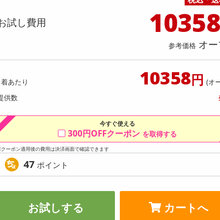
料理の素
ナッツ・ドライフルーツ
栄養ドリンク・エナジードリンク
チューハイ・カクテル
洗剤ギフト
ヘルスケア・衛生用品
健康グッズ
インテリア雑貨
時計
記録メディア・メモリーカード
マタニティ
1035
入】 ごろごろフィナンシェ (ピスタチ
【指定第2類医薬品】セデス・ハ
乾物・海苔・粉物
ゼリー・プリン
お茶・紅茶（茶葉）
ノンアルコール飲料
その他 洗剤
キッチン雑貨・食器・消耗品
アウトドア・イベント用品・DIY・工具
アクセサリー
その他 ベビー・キッズ・マタニティ
スマートフォン・携帯電話・タブレットアクセ
お試し費用
ト 30錠
店舗
リー
カレー・シチュー
和菓子
コーヒー(豆・インスタント）
ビール・ワイン・お酒ギフト
調理器具・鍋・包丁
その他 インテリア・家具
ファッション雑貨
電池
提供数 9968
提供
オー
店舗情報
参考価格
食品ギフト
おつまみ
ココア・チョコレート飲料
その他 アルコール飲料
弁当箱・水筒・弁当グッズ
下着・ルームウェア
電球・蛍光灯・照明
お試し費用
お試し費
1,431
5,
円
10358
円
1着あたり
(オ
オープン
参考価格
参考価格
238
提供数
1個あたり
1個あた
.5
円
今すぐ使える
300円OFFクーポン
を取得する
※クーポン適用後の費用は決済画面で確認できます
47
ポイント
お試しする
カートへ