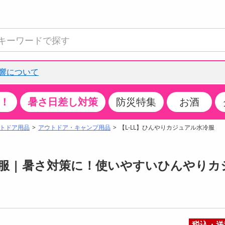
響について
！
暑さ日差し対策
防災特集
お酒
て見る
特設コーナー
食品・調味料
生鮮食品
お菓子
アイス・スイーツ
飲料
お酒
洗剤
キッチン・日用品
健康・ダイエット
医薬品・医薬部外
インテリア・家具
ファッション
家電
ベビー・キッズ・
ペット用品
加工食品
ヘアケア・ボディ
ビューティーケア
特集一覧
トドア用品
アウトドア・キャンプ用品
【L-LL】ひんやりカジュアル水冷服
全国うまいもの博
米・雑穀
肉・肉加工品
スナック菓子
アイスクリーム・シャーベット
水・ミネラルウォーター・炭酸水
ビール・発泡酒・新ジャンル
キッチン・台所用洗剤
掃除用具
健康食品・飲料
第二類医薬品
収納用品
トップス
生活家電
ベビーおむつ・トイレ用品
犬用品
カップ麺・乾麺・パスタ
ヘアケア・スタイリング
スキンケア・基礎化粧品
クチコミで選ばれた人気商品
パン・シリアル・コーンフレーク
魚介類・シーフード・水産加工品
クッキー・クラッカー
ケーキ・スイーツ
お茶・紅茶（ソフトドリンク）
ワイン
洗濯用洗剤・柔軟剤・漂白剤
洗濯用品
ダイエット
指定第二類医薬品
寝具・布団
ボトムス
キッチン家電
授乳グッズ
猫用品
インスタント・レトルト・冷凍食品・惣菜
ボディケア
ベースメイク・メイクアップ・ネイル
服 | 暑さ対策に！使いやすいひんやりカ
チーズ・ヨーグルト・乳製品・卵
フルーツ・果物・果物加工品
キャンディ・ガム・タブレット
お菓子・スイーツギフト
コーヒー（ソフトドリンク）
日本酒・焼酎
バス・お風呂用洗剤
トイレ・バス用品
サプリメント
第三類医薬品
マット・カーペット・クッション
シューズ
冷房・暖房器具・空調
食事グッズ
その他 ペット用品
ナチュラル・オーガニックコスメ
ポイント
調味料・ドレッシング・油
野菜・きのこ
せんべい・米菓
果実・野菜・清涼・乳飲料
洋酒・リキュール
トイレ用洗剤
タオル
美容サプリメント・ドリンク
医薬部外品
テーブル・デスク・カウンター
バッグ
美容・健康家電
ベビー用品・雑貨
香水・アロマ
08月08日08時00分 ～
08月08日08時00分
ポイント履歴
缶詰・瓶詰・ジャム・はちみつ
ミールキット
チョコレート
トクホ
果実酒・梅酒
住居用洗剤
日用品
スポーツサプリメント・ドリンク
チェア・ソファ
財布・小物
パソコン・プリンター・パソコン周辺機器
家具・寝具
っプル
ちょっプル
ちょっプルポイントとは？
0
0
税込・送