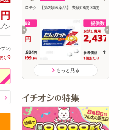
初回トライアル
8
イ プロテク
【第2類医薬品】 去痰CB錠 30錠
【指定第2
円
サ
ト 30錠
数 998
提供数 914
プン
用
お試し費用
999
2,437
円
円
ープン)
12,804
19,800
参考価格
円
円
9
999
243
残り
り
1個あたり
.9
.7
円
円
もっと見る