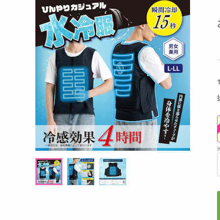
洗剤
くバーム（ココ
【指定第2類医薬品】セデス・ハイ プロテク
【6個
キッチン・日用品
絶妙
ト 30錠
オ)
ヘアケア・ボディケア
提供数 296
提供数 288
ビューティーケア
試し費用
お試し費用
,737
2,640
円
円
健康・ダイエット・サプリメント
医薬品・医薬部外品
オープン
4,268
考価格
参考価格
円
インテリア・家具・収納・寝具
579
1,320
個あたり
1個あたり
円
円
ファッション
家電
ベビー・キッズ・マタニティ
ペット用品
クーポン・資格・学習
掲載予告