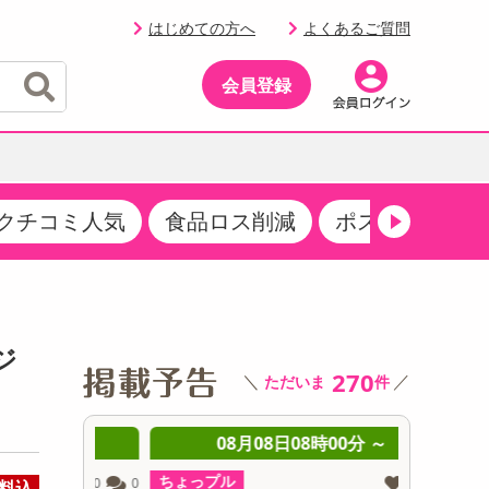
はじめての方へ
よくあるご質問
会員登録
クチコミ人気
食品ロス削減
ポストにお届け
イベント
・サプリメント
品
・収納・寝具
マタニティ
ケア
イベント最新情報（RSPほか）
その他 食品
製菓・製パン材料
飲料ギフト
生活雑貨
メンズ
AV機器
クーポン
その他 お菓子・スイーツ
その他 飲料
スポーツ・アウトドア用品
ベビー・キッズ
その他 家電
ジ
商品限定クーポン
270
＼
／
ただいま
件
介護用品
レッグウェア
その他 キッチン・日用品
その他 ファッション
サンプリング
 ～
08月08日08時00分 ～
0
抽選サンプル
ちょっプル
ちょっプ
0
0
0
0
料込