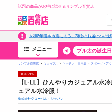
話題の商品がお得に試せるサンプル百貨店
令和8年熊本地震による、荷物のお届けへの影
メニュー
ちょっプルカテゴリ
キッチン・日用品
食品
プル太の誕生日
すべ
食品・調味料
サンプル百貨店
ちょっプル
キッチン・日用品
スポーツ・アウ
生鮮食品
残りわずか
加工食品
【L-LL】ひんやりカジュアル水冷
お菓子
ュアル水冷服！
アイス・スイーツ
株式会社グローバル・ジャパン
飲料
00分 ～
08月08日08時00分 ～
お酒
ちょっプル
ちょ
0
0
0
0