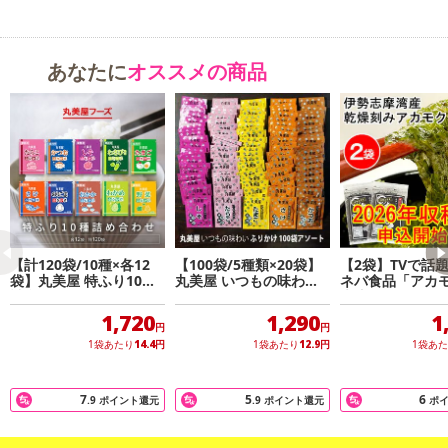
あなたに
オススメの商品
【計120袋/10種×各12
【100袋/5種類×20袋】
【2袋】TVで話
袋】丸美屋 特ふり10種
丸美屋 いつもの味わい
ネバ食品「アカ
詰合せ(各12袋)
ふりかけ アソートセッ
大注目のスーパ
砂糖を使用し、癖のない味になって大変飲みやすくなっておりま
ト
ド！
1,720
1,290
1
円
円
す。
1袋あたり
14.4
円
1袋あたり
12.9
円
1袋あ
体の心からポカポカに。寒い日などに是非お役立て下さいませ。
7
5
6
・賞味期限：製造日より11カ月
.9
ポイント還元
.9
ポイント還元
ポ
・原産国（最終加工地）：日本
・原材料/材質/素材：砂糖、生姜（タイまたは中国）