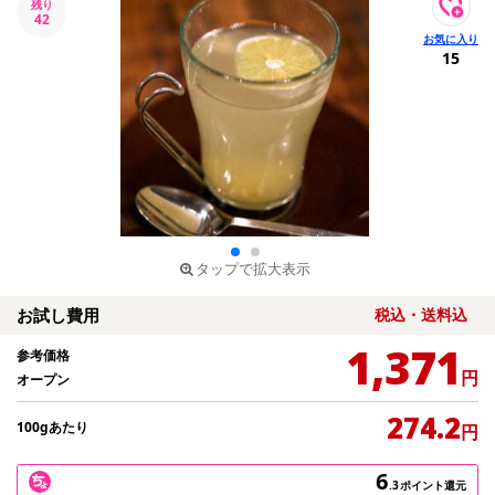
残り
42
15
タップで拡大表示
お試し費用
税込・送料込
1,371
参考価格
円
オープン
274.2
100gあたり
円
6
.3
ポイント還元