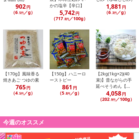
902
1,881
かの塩辛【辛口】
円
円
5,742
（6
／g）
（6
／g）
円
.5円
.3円
（717
／100g）
.8円
【170g】風味香る
【150g】ハニーロ
【2kg(1kg×2)(40
焼きあご つゆの素
ーストピー
束)】昔ながらの手
765
861
延べそうめん【...
円
円
4,058
（4
／g）
（5
／g）
円
.5円
.8円
（202
／100g）
.9円
今週のオススメ