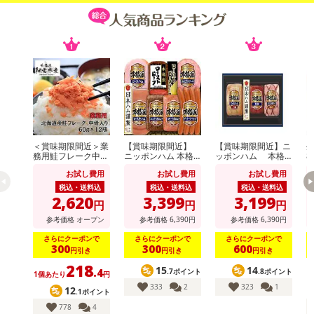
・アレルギー表示：なし
・お召し上がり方：
砂糖を使用し、癖のない味になって大変飲みやすくなっておりま
す。
体の心からポカポカに。寒い日などに是非お役立て下さいませ
・注意事項：直射日光を避け常温で保存ください。
注意事項
＜賞味期限間近＞業
【賞味期限間近】
【賞味期限間近】ニ
生
務用鮭フレーク中骨
ニッポンハム 本格
ッポンハム 本格
8
【賞味・消費期限のある商品について】
入り 60g×12個
派ギフト(NRB-54)
派ギフト(NH-513)
お試し費用
お試し費用
お試し費用
商品到着時点でのお日持ち期間は、配送日数などにより異なります
税込・送料込
税込・送料込
税込・送料込
のでご了承ください。
2,620
3,399
3,199
円
円
円
参考価格
オープン
参考価格
6,390
円
参考価格
6,390
円
【キャンセルについて】
さらにクーポンで
さらにクーポンで
さらにクーポンで
※お申込み後のキャンセルはお受けできません。
300
300
600
円引き
円引き
円引き
記載されている内容を必ずご確認いただき、お届けする商品セット
218
15
14
.4
.7ポイント
.8ポイント
1個あたり
円
にご納得いただきましたうえでお申し込みください。
333
2
323
1
12
.1ポイント
※パッケージ変更や商品リニューアル（成分など含む）等により、
778
4
参考の掲載画像や画像内のバーコードなど、お届け商品と多少異な