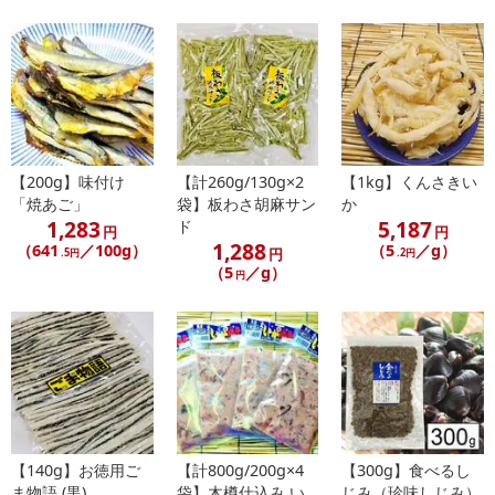
■
その他共通および商品カテゴリー別注意事項（※必ずご確認くだ
さい）
こちらの情報は
2026年07月09日
時点での情報となります。
【200g】味付け
【計260g/130g×2
【1kg】くんさきい
「焼あご」
袋】板わさ胡麻サン
か
1,283
5,187
ド
円
円
1,288
（641
／100g）
（5
／g）
円
.5円
.2円
（5
／g）
円
【140g】お徳用ご
【計800g/200g×4
【300g】食べるし
ま物語 (黒)
袋】木樽仕込み い
じみ（珍味しじみ）