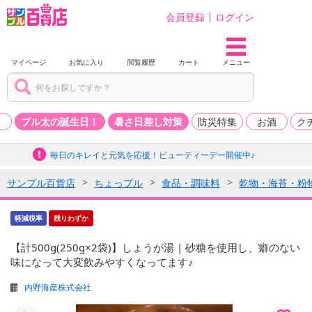
会員登録
ログイン
マイページ
お気に入り
閲覧履歴
カート
メニュー
品
プル太の誕生日！
暑さ日差し対策
防災特集
お酒
ク
毎日のキレイと元気を応援！ビューティーデー開催中♪
サンプル百貨店
ちょっプル
食品・調味料
乾物・海苔・粉
軽減税率
残りわずか
【計500g(250g×2袋)】しょうが湯 | 砂糖を使用し、癖のない
味になって大変飲みやすくなってます♪
内野海産株式会社