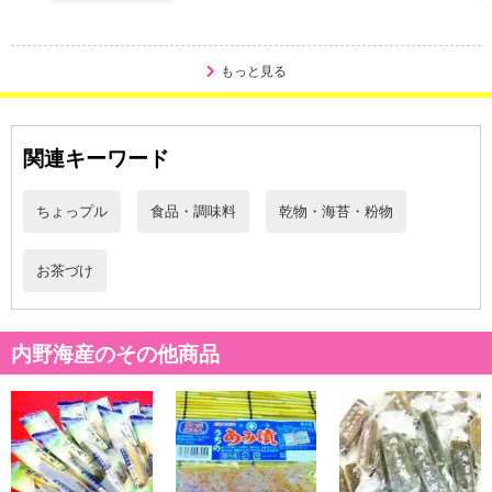
る場合がございます。
また、[新たな加工食品の原料原産地表示制度]の経過措置期間の終
了により、商品詳細内に記載の原産国・原材料の表記が旧表記の場
もっと見る
合がございます。
あらかじめご了承いただいた上でお申込みください。なお、本理由
によるお申込み後のキャンセル・返品交換は対応いたしかねます。
関連キーワード
【お支払いについて】
ちょっプル
食品・調味料
乾物・海苔・粉物
※送料はお試し費用に含まれております。
※d払い、PayPay、au PAY、au PAY（auかんたん決済）、ソフトバ
お茶づけ
ンクまとめて支払い、楽天ペイ、メルペイ、AEON Pay、Amazon
Payでお支払いの場合、決済のため外部サイトへ遷移します。
※予約商品は決済手段ごとに定められた決済期限日にお支払いを完
了することがございます。ご了承いただいたうえでお申し込みくだ
内野海産のその他商品
さい。
【配送伝票番号について】
※配送形態がメール便の商品については、商品の発送完了後、配送
伝票番号がマイページに表示されない場合もございます。