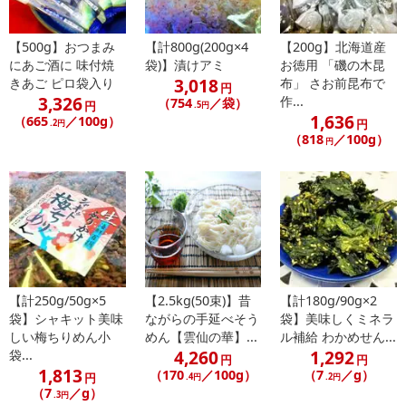
【配送日時の指定について】
【500g】おつまみ
【計800g(200g×4
【200g】北海道産
※配送日時の指定が可能な商品の場合、商品によってご指定できる
にあご酒に 味付焼
袋)】漬けアミ
お徳用 「磯の木昆
配送日、配送時間が異なる可能性がございます。
3,018
きあご ピロ袋入り
布」 さお前昆布で
円
カート機能をご利用の場合は、配送日時指定をご利用いただけませ
3,326
作...
（754
／袋）
円
.5円
ん。
1,636
（665
／100g）
円
.2円
（818
／100g）
円
発送日カレンダー
【計250g/50g×5
【2.5kg(50束)】昔
【計180g/90g×2
袋】シャキット美味
ながらの手延べそう
袋】美味しくミネラ
しい梅ちりめん小
めん【雲仙の華】...
ル補給 わかめせん...
4,260
1,292
袋...
円
円
休業日
1,813
（170
／100g）
（7
／g）
円
.4円
.2円
（7
／g）
.3円