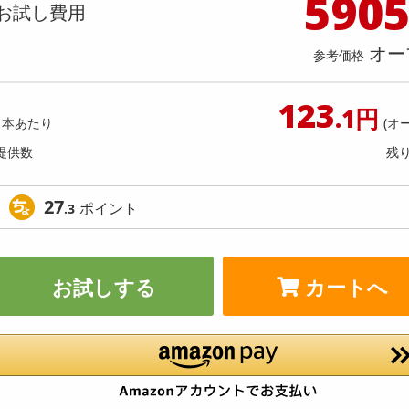
590
料理の素
ナッツ・ドライフルーツ
栄養ドリンク・エナジードリンク
チューハイ・カクテル
洗剤ギフト
ヘルスケア・衛生用品
健康グッズ
インテリア雑貨
時計
記録メディア・メモリーカード
マタニティ
お試し費用
キンソン タンサン レモン PET スリム
natura 芳醇マンゴー 350ml 
乾物・海苔・粉物
ゼリー・プリン
お茶・紅茶（茶葉）
ノンアルコール飲料
その他 洗剤
キッチン雑貨・食器・消耗品
アウトドア・イベント用品・DIY・工具
アクセサリー
その他 ベビー・キッズ・マタニティ
スマートフォン・携帯電話・タブレットアクセ
1000ml
ヮーサー 350ml
店舗
リー
オー
参考価格
カレー・シチュー
和菓子
コーヒー(豆・インスタント）
ビール・ワイン・お酒ギフト
調理器具・鍋・包丁
その他 インテリア・家具
ファッション雑貨
電池
提供数 999
提供
店舗情報
食品ギフト
おつまみ
ココア・チョコレート飲料
その他 アルコール飲料
弁当箱・水筒・弁当グッズ
下着・ルームウェア
電球・蛍光灯・照明
お試し費用
お試し費
123
1,677
7,
.1円
円
1本あたり
(オ
提供数
残
5,962
参考価格
参考価格
円
69
1本あたり
1本あた
.9
円
27
ポイント
.3
お試しする
カートへ