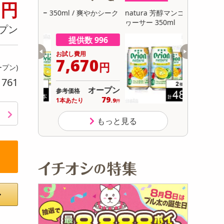
5
円
初回トライアル
/ 爽やかシーク
natura 芳醇マンゴー 350ml / 爽やかシーク
三ツ矢梅ソーダ
サ
ヮーサー 350ml
プン
数 996
提供数 994
用
お試し費用
670
4,478
円
円
ープン)
761
り
オープン
オープン
参考価格
79
93
り
1本あたり
.9
.3
円
円
もっと見る