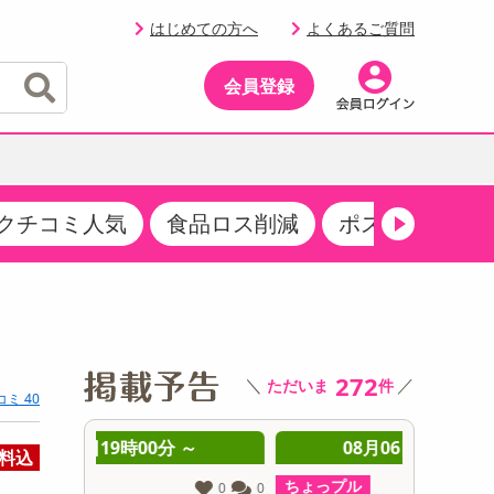
はじめての方へ
よくあるご質問
会員登録
クチコミ人気
食品ロス削減
ポストにお届け
イベント
・サプリメント
品
・収納・寝具
マタニティ
ケア
イベント最新情報（RSPほか）
その他 食品
製菓・製パン材料
飲料ギフト
生活雑貨
メンズ
AV機器
クーポン
その他 お菓子・スイーツ
その他 飲料
スポーツ・アウトドア用品
ベビー・キッズ
その他 家電
商品限定クーポン
272
＼
／
ただいま
件
介護用品
レッグウェア
コミ 40
その他 キッチン・日用品
その他 ファッション
サンプリング
 ～
08月06日19時00分 ～
0
料込
抽選サンプル
ちょっプル
ちょっプ
0
0
0
0