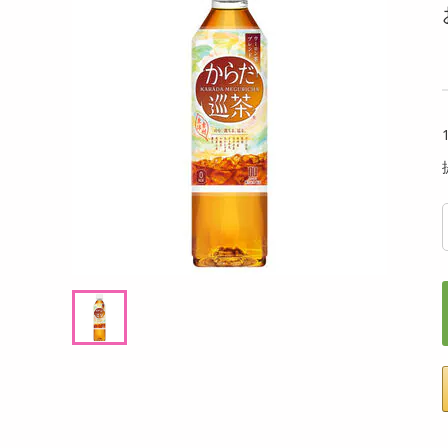
洗剤
 PET 500ml
ウィルキンソン タンサン ライチ＆レモン P
ウィル
キッチン・日用品
ET 500ml
ボトル 
ヘアケア・ボディケア
提供数 454
提供数 403
ビューティーケア
試し費用
お試し費用
,635
2,875
円
円
健康・ダイエット・サプリメント
医薬品・医薬部外品
10,368
7,258
考価格
参考価格
円
円
インテリア・家具・収納・寝具
54
59
本あたり
1本あたり
.9
.9
円
円
ファッション
家電
ベビー・キッズ・マタニティ
ペット用品
クーポン・資格・学習
掲載予告