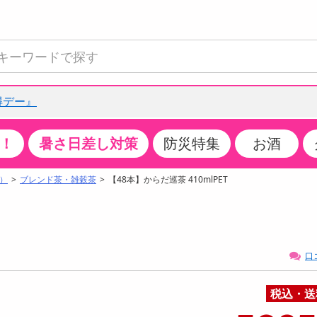
得デー』
！
暑さ日差し対策
防災特集
お酒
て見る
特設コーナー
食品・調味料
生鮮食品
お菓子
アイス・スイーツ
飲料
お酒
洗剤
キッチン・日用品
健康・ダイエット
医薬品・医薬部外
インテリア・家具
ファッション
家電
ベビー・キッズ・
ペット用品
加工食品
ヘアケア・ボディ
ビューティーケア
特集一覧
）
ブレンド茶・雑穀茶
【48本】からだ巡茶 410mlPET
全国うまいもの博
米・雑穀
肉・肉加工品
スナック菓子
アイスクリーム・シャーベット
水・ミネラルウォーター・炭酸水
ビール・発泡酒・新ジャンル
キッチン・台所用洗剤
掃除用具
健康食品・飲料
第二類医薬品
収納用品
トップス
生活家電
ベビーおむつ・トイレ用品
犬用品
カップ麺・乾麺・パスタ
ヘアケア・スタイリング
スキンケア・基礎化粧品
クチコミで選ばれた人気商品
パン・シリアル・コーンフレーク
魚介類・シーフード・水産加工品
クッキー・クラッカー
ケーキ・スイーツ
お茶・紅茶（ソフトドリンク）
ワイン
洗濯用洗剤・柔軟剤・漂白剤
洗濯用品
ダイエット
指定第二類医薬品
寝具・布団
ボトムス
キッチン家電
授乳グッズ
猫用品
インスタント・レトルト・冷凍食品・惣菜
ボディケア
ベースメイク・メイクアップ・ネイル
チーズ・ヨーグルト・乳製品・卵
フルーツ・果物・果物加工品
キャンディ・ガム・タブレット
お菓子・スイーツギフト
コーヒー（ソフトドリンク）
日本酒・焼酎
バス・お風呂用洗剤
トイレ・バス用品
サプリメント
第三類医薬品
マット・カーペット・クッション
シューズ
冷房・暖房器具・空調
食事グッズ
その他 ペット用品
ナチュラル・オーガニックコスメ
口
ポイント
調味料・ドレッシング・油
野菜・きのこ
せんべい・米菓
果実・野菜・清涼・乳飲料
洋酒・リキュール
トイレ用洗剤
タオル
美容サプリメント・ドリンク
医薬部外品
テーブル・デスク・カウンター
バッグ
美容・健康家電
ベビー用品・雑貨
香水・アロマ
08月06日19時00分 ～
08月06日19時00分
ポイント履歴
税込・送
缶詰・瓶詰・ジャム・はちみつ
ミールキット
チョコレート
トクホ
果実酒・梅酒
住居用洗剤
日用品
スポーツサプリメント・ドリンク
チェア・ソファ
財布・小物
パソコン・プリンター・パソコン周辺機器
家具・寝具
っプル
ちょっプル
ちょっプルポイントとは？
0
0