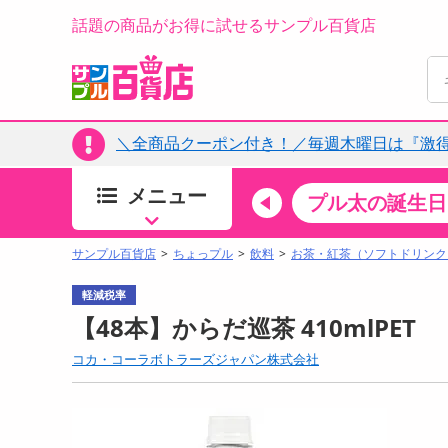
話題の商品がお得に試せるサンプル百貨店
＼全商品クーポン付き！／毎週木曜日は『激
メニュー
ちょっプルカテゴリ
キッチン・日用品
食品
プル太の誕生日
すべ
食品・調味料
サンプル百貨店
ちょっプル
飲料
お茶・紅茶（ソフトドリンク
生鮮食品
軽減税率
加工食品
【48本】からだ巡茶 410mlPET
お菓子
コカ・コーラボトラーズジャパン株式会社
アイス・スイーツ
飲料
00分 ～
08月06日19時00分 ～
お酒
ちょっプル
ちょ
0
0
0
0