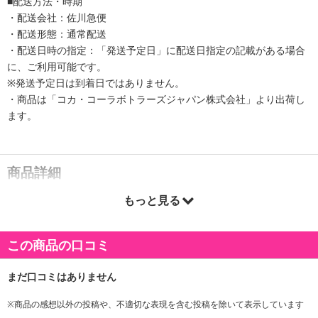
■配送方法・時期
・配送会社：佐川急便
・配送形態：通常配送
・配送日時の指定：「発送予定日」に配送日指定の記載がある場合
に、ご利用可能です。
※発送予定日は到着日ではありません。
・商品は「コカ・コーラボトラーズジャパン株式会社」より出荷し
ます。
商品詳細
もっと見る
1958年に発売されて以来、フルーティーなおいしさとはじける炭酸
で、ティーンを中心に愛され続けている『ファンタ オレンジ』がリ
ニューアルして登場！
この商品の口コミ
まるごと果実エキスが入った爽やかなオレンジフレーバーが、より
キリっと軽やかな後味となった味わいに進化しました。
パッケージもファンタらしく、よりポップで楽しさが感じられる、
気分を上げたいときにぴったりな新デザインを採用。
※商品の感想以外の投稿や、不適切な表現を含む投稿を除いて表示しています
ぜひ、オンタイムからの一区切り時間や趣味を楽しんでいる時間