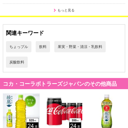
※予約商品は決済手段ごとに定められた決済期限日にお支払いを完
了することがございます。ご了承いただいたうえでお申し込みくだ
もっと見る
さい。
【配送伝票番号について】
関連キーワード
※配送形態がメール便の商品については、商品の発送完了後、配送
伝票番号がマイページに表示されない場合もございます。
ちょっプル
飲料
果実・野菜・清涼・乳飲料
【配送日時の指定について】
※配送日時の指定が可能な商品の場合、商品によってご指定できる
炭酸飲料
配送日、配送時間が異なる可能性がございます。
カート機能をご利用の場合は、配送日時指定をご利用いただけませ
ん。
コカ・コーラボトラーズジャパンのその他商品
発送日カレンダー