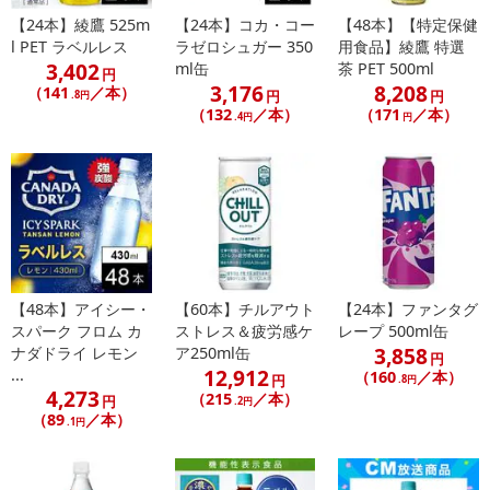
【24本】綾鷹 525m
【24本】コカ・コー
【48本】【特定保健
l PET ラベルレス
ラゼロシュガー 350
用食品】綾鷹 特選
3,402
ml缶
茶 PET 500ml
円
3,176
8,208
（141
／本）
円
円
.8円
（132
／本）
（171
／本）
.4円
円
休業日
■
その他共通および商品カテゴリー別注意事項（※必ずご確認くだ
さい）
こちらの情報は
2026年07月09日
時点での情報となります。
【48本】アイシー・
【60本】チルアウト
【24本】ファンタグ
スパーク フロム カ
ストレス＆疲労感ケ
レープ 500ml缶
3,858
ナダドライ レモン
ア250ml缶
円
12,912
...
（160
／本）
円
.8円
4,273
（215
／本）
円
.2円
（89
／本）
.1円