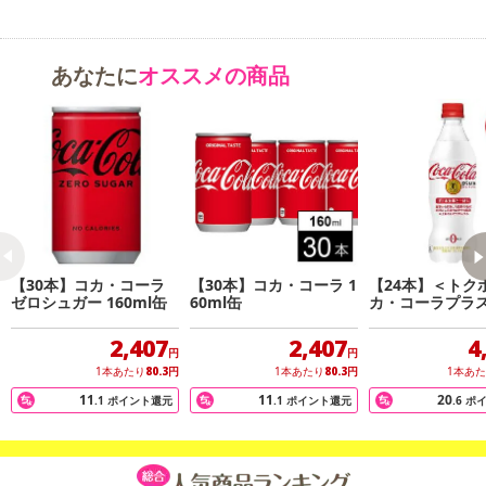
に、新しくなった『ファンタ オレンジ』をお楽しみください。
・賞味期限：
あなたに
オススメの商品
メーカー製造日より12ヶ月
※商品到着時点でのお日持ち期間は、配送日数などにより異なり
ますのでご了承ください。
・原産国（最終加工地）：日本
・原材料/材質/素材：果糖ぶどう糖液糖（国内製造）、オレンジ果
汁、オレンジエキス／炭酸、香料、酸味料、ビタミンC、カロチン
色素、甘味料（アセスルファムK、スクラロース）、カロチン色素
・その他商品仕様：栄養成分表示：(100mlあたり)エネルギー46kcal
【30本】コカ・コーラ
【30本】コカ・コーラ 1
【24本】＜トク
たんぱく質0g 脂質0g 炭水化物11.5g 食塩相当量0.01g ビタミンC3
ゼロシュガー 160ml缶
60ml缶
カ・コーラプラス 
lPET
3mg
2,407
2,407
4
円
円
1本あたり
80.3
円
1本あたり
80.3
円
1本あ
注意事項
11
11
20
.1
ポイント還元
.1
ポイント還元
.6
ポ
【賞味・消費期限のある商品について】
商品到着時点でのお日持ち期間は、配送日数などにより異なります
のでご了承ください。