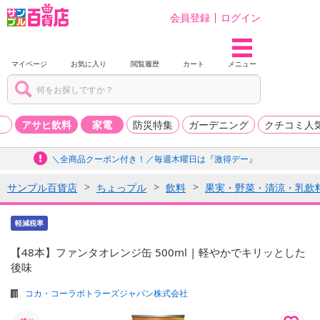
会員登録
ログイン
マイページ
お気に入り
閲覧履歴
カート
メニュー
品
アサヒ飲料
家電
防災特集
ガーデニング
クチコミ人
＼全商品クーポン付き！／毎週木曜日は『激得デー』
サンプル百貨店
ちょっプル
飲料
果実・野菜・清涼・乳飲
軽減税率
【48本】ファンタオレンジ缶 500ml | 軽やかでキリッとした
後味
コカ・コーラボトラーズジャパン株式会社