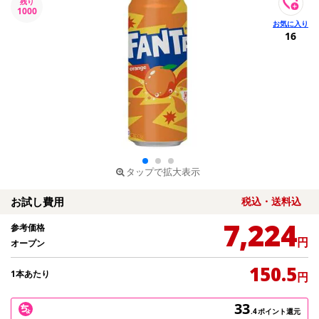
残り
1000
16
タップで拡大表示
お試し費用
税込・送料込
7,224
参考価格
円
オープン
150.5
1本あたり
円
33
.4
ポイント還元