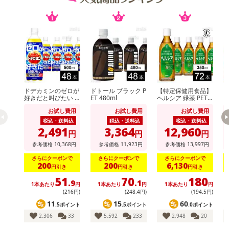
【キャンセルについて】
※お申込み後のキャンセルはお受けできません。
記載されている内容を必ずご確認いただき、お届けする商品セット
にご納得いただきましたうえでお申し込みください。
※パッケージ変更や商品リニューアル（成分など含む）等により、
参考の掲載画像や画像内のバーコードなど、お届け商品と多少異な
る場合がございます。
ドデカミンのゼロが
ドトール ブラック P
【特定保健用食品】
好きだと叫びたい P
ET 480ml
ヘルシア 緑茶 PET
また、[新たな加工食品の原料原産地表示制度]の経過措置期間の終
ET 500ml
短角 350ml
け
お試し費用
お試し費用
お試し費用
了により、商品詳細内に記載の原産国・原材料の表記が旧表記の場
税込・送料込
税込・送料込
税込・送料込
合がございます。
2,491
3,364
12,960
円
円
円
あらかじめご了承いただいた上でお申込みください。なお、本理由
参考価格
10,368
円
参考価格
11,923
円
参考価格
13,997
円
によるお申込み後のキャンセル・返品交換は対応いたしかねます。
さらにクーポンで
さらにクーポンで
さらにクーポンで
200
200
6,130
円引き
円引き
円引き
【お支払いについて】
51
70
180
.9
.1
※送料はお試し費用に含まれております。
1本あたり
円
1本あたり
円
1本あたり
円
(216円)
(248
.4
円)
(194
.5
円)
※d払い、PayPay、au PAY、au PAY（auかんたん決済）、ソフトバ
11
15
60
.5ポイント
.5ポイント
.0ポイント
ンクまとめて支払い、楽天ペイ、メルペイ、AEON Pay、Amazon
2,306
33
5,592
233
2,948
20
Payでお支払いの場合、決済のため外部サイトへ遷移します。