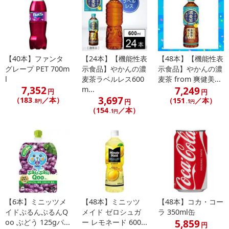
【40本】ファンタ
【24本】【機能性表
【48本】【機能性表
グレープ PET 700m
示食品】やかんの濃
示食品】やかんの濃
l
麦茶ラベルレス600
麦茶 from 爽健美...
7,352
7,249
m...
円
円
3,697
（183
／本）
（151
／本）
円
.8円
.1円
（154
／本）
.1円
【6本】ミニッツメ
【48本】ミニッツ
【48本】コカ・コー
イドぷるんぷるんQ
メイド ゼロシュガ
ラ 350ml缶
5,859
oo ぶどう 125gパ...
ー レモネード 600...
円