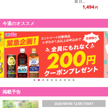
袋 日...
1,494
注意事項
円
【賞味・消費期限のある商品について】
今週のオススメ
商品到着時点でのお日持ち期間は、配送日数などにより異なります
のでご了承ください。
【キャンセルについて】
※お申込み後のキャンセルはお受けできません。
記載されている内容を必ずご確認いただき、お届けする商品セット
にご納得いただきましたうえでお申し込みください。
※パッケージ変更や商品リニューアル（成分など含む）等により、
参考の掲載画像や画像内のバーコードなど、お届け商品と多少異な
る場合がございます。
また、[新たな加工食品の原料原産地表示制度]の経過措置期間の終
了により、商品詳細内に記載の原産国・原材料の表記が旧表記の場
合がございます。
掲載予告
あらかじめご了承いただいた上でお申込みください。なお、本理由
によるお申込み後のキャンセル・返品交換は対応いたしかねます。
2026/08/06 12:00 START