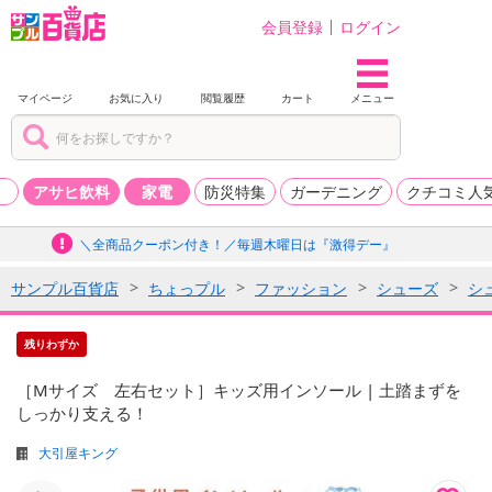
会員登録
ログイン
マイページ
お気に入り
閲覧履歴
カート
メニュー
品
アサヒ飲料
家電
防災特集
ガーデニング
クチコミ人
＼全商品クーポン付き！／毎週木曜日は『激得デー』
サンプル百貨店
ちょっプル
ファッション
シューズ
シ
残りわずか
［Mサイズ 左右セット］キッズ用インソール | 土踏まずを
しっかり支える！
大引屋キング