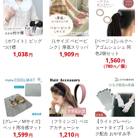
・アーチ形状が足にフィット
足の形に沿うので土踏まずもしっかり支えます。
［ホワイト］ビッグ
［Lサイズ ベビーピ
[ベージュ]シルクヘ
・たくさん歩くキッズにおすすめ
つけ襟
ンク］厚底スリッパ
アゴムシュシュ 同
通気性抜群で蒸れにくく、かかと部分は衝撃を吸収し足の疲れを軽
1,038
1,909
色2個セット
円
円
減。
1,560
円
裏面は滑りにくく、上部で長持ち！
（780
／個）
円
・靴に合わせてサイズ調整可能
つま先が0.5センチ刻みの切り取りガイドライン付き。お子様の靴に
合わせてサイズ調節が可能です。
・原産国（最終加工地）：中国
・原材料/材質/素材：（表）綿 （裏）ポリエステル
[グレー／Mサイズ]
［フラミンゴ］ベロ
【ライトグレー/シ
・商品カラー：ブルー
ペット用冷感マット
アカチューシャ
ョートタイプ】シル
・商品サイズ：（約）長さ17.5センチ×幅6.5センチ
1,599
1,210
ク配合 おやすみ手
円
円