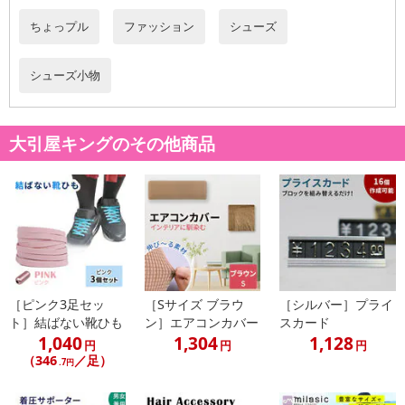
ちょっプル
ファッション
シューズ
シューズ小物
大引屋キングのその他商品
［ピンク3足セッ
［Sサイズ ブラウ
［シルバー］プライ
ト］結ばない靴ひも
ン］エアコンカバー
スカード
1,040
1,304
1,128
円
円
円
（346
／足）
.7円