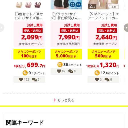
【3色セット／3Lサ
【ブラックLサイ
【S-M/ベージュ】エ
【
イズ（Lサイズ相
ズ】着た瞬間ひんや
アーフィットヨガブ
当）】快適ワイヤレ
り快適 シールドク
ラ2枚組
ラ
お試し費用
お試し費用
お試し費用
スブラ
ールパーカー
税込・送料込
税込・送料込
税込・送料込
2,099
7,990
2,640
円
円
円
参考価格
オープン
参考価格
9,800
円
参考価格
オープン
さらにクーポンで
さらにクーポンで
さらにクーポンで
100
5,000
500
円引き
円引き
円引き
699
1,320
36
.7
.3ポイント
1枚あたり
円
1枚あたり
円
1
82
0
9
12
.5ポイント
.0ポイント
132
3
3
0
もっと見る
関連キーワード