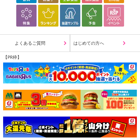
発送日カレンダー
よくあるご質問
はじめての方へ
【PR枠】
休業日
■
その他共通および商品カテゴリー別注意事項（※必ずご確認くだ
さい）
こちらの情報は
2026年07月09日
時点での情報となります。