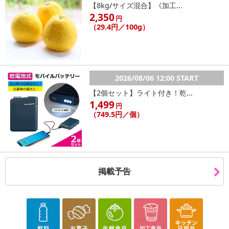
【8kg/サイズ混合】《加工...
【お支払いについて】
2,350
※送料はお試し費用に含まれております。
円
（29.4円／100g）
※d払い、PayPay、au PAY、au PAY（auかんたん決済）、ソフトバ
ンクまとめて支払い、楽天ペイ、メルペイ、AEON Pay、Amazon
Payでお支払いの場合、決済のため外部サイトへ遷移します。
※予約商品は決済手段ごとに定められた決済期限日にお支払いを完
了することがございます。ご了承いただいたうえでお申し込みくだ
2026/08/06 12:00 START
さい。
【2個セット】ライト付き！乾...
1,499
円
【配送伝票番号について】
（749.5円／個）
※配送形態がメール便の商品については、商品の発送完了後、配送
伝票番号がマイページに表示されない場合もございます。
【配送日時の指定について】
掲載予告
※配送日時の指定が可能な商品の場合、商品によってご指定できる
配送日、配送時間が異なる可能性がございます。
カート機能をご利用の場合は、配送日時指定をご利用いただけませ
ん。