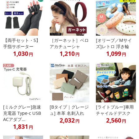
【両手セット・S】
［ガーネット］ベロ
[オリーブ／Mサイ
手指サポーター
アカチューシャ
ズ]レトロ 浮き輪
1,030
1,210
1,099
円
円
円
[ミルクグレー]急速
[Bタイプ｜グレージ
[ライトブルー]車用
充電器 Type-c USB
ュ] 本革 名刺入れ
チャイルドデスク
2,032
2,560
ACアダプ...
円
円
1,831
円