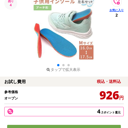
残り
4
2
タップで拡大表示
お試し費用
税込・送料込
926
参考価格
円
オープン
4
.2
ポイント還元