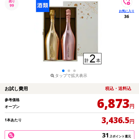
残り
99
36
タップで拡大表示
お試し費用
税込・送料込
6,873
参考価格
円
オープン
3,436.5
1本あたり
円
31
.2
ポイント還元