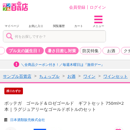
会員登録
ログイン
マイページ
お気に入り
閲覧履歴
カート
メニュー
品
プル太の誕生日！
暑さ日差し対策
防災特集
お酒
ク
＼全商品クーポン付き！／毎週木曜日は『激得デー』
サンプル百貨店
ちょっプル
お酒
ワイン
ワインセット
残りわずか
ボッテガ ゴールド＆ロゼゴールド ギフトセット 750ml×2
本 | ラグジュアリーなゴールドボトルのセット
日本酒類販売株式会社