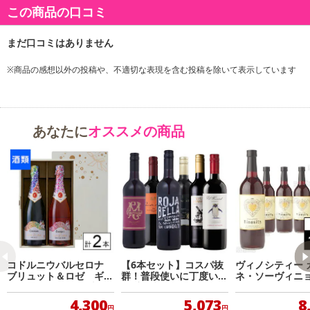
この商品の口コミ
商品詳細
華やかなデザインボトルの先駆者。
※商品の感想以外の投稿や、不適切な表現を含む投稿を除いて表示しています
高い品質が世界で評価されている「ボッテガ」社のラグジュアリー
なゴールドボトルのセットです。
見た目の華やかさだけでなく、
品質保持もあるメッキボトルはボッテガ社が世界で初めて販売しま
あなたに
オススメの商品
した。
※熨斗対応・包装対応は行っておりません。
・原産国（最終加工地）：イタリア
・原材料/材質/素材：ぶどう果実・酸化防止剤(亜硫酸塩)・炭酸ガス
含有
・その他商品仕様：メーカー名：日本酒類販売株式会社
・アルコール度数：12度
コドルニウバルセロナ
【6本セット】コスパ抜
ヴィノシティー 
ブリュット＆ロゼ ギフ
群！普段使いに丁度いい
ネ・ソーヴィニョン
・注意事項：※熨斗対応・包装対応は行っておりません。
トセット 750ml×2本
お手軽赤ワインセット
ml
4,300
5,073
8
円
円