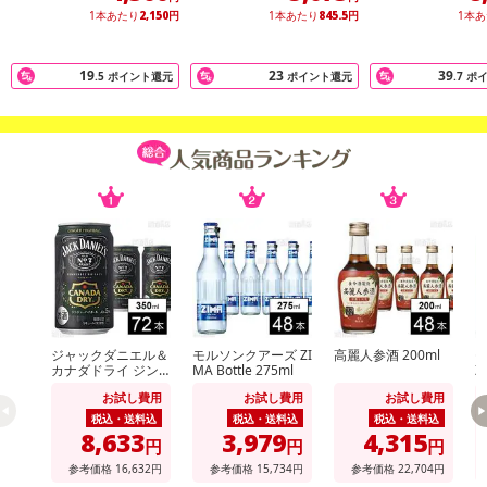
注意事項
1本あたり
2,150
円
1本あたり
845.5
円
1本
【賞味・消費期限のある商品について】
19
23
39
.5
ポイント還元
ポイント還元
.7
ポ
商品到着時点でのお日持ち期間は、配送日数などにより異なります
のでご了承ください。
【キャンセルについて】
※お申込み後のキャンセルはお受けできません。
記載されている内容を必ずご確認いただき、お届けする商品セット
にご納得いただきましたうえでお申し込みください。
※パッケージ変更や商品リニューアル（成分など含む）等により、
参考の掲載画像や画像内のバーコードなど、お届け商品と多少異な
る場合がございます。
また、[新たな加工食品の原料原産地表示制度]の経過措置期間の終
ジャックダニエル＆
モルソンクアーズ ZI
高麗人参酒 200ml
了により、商品詳細内に記載の原産国・原材料の表記が旧表記の場
カナダドライ ジン
MA Bottle 275ml
Z
合がございます。
ジャーハイボール 3
お試し費用
お試し費用
お試し費用
50ml
あらかじめご了承いただいた上でお申込みください。なお、本理由
税込・送料込
税込・送料込
税込・送料込
によるお申込み後のキャンセル・返品交換は対応いたしかねます。
8,633
3,979
4,315
円
円
円
参考価格
16,632
円
参考価格
15,734
円
参考価格
22,704
円
【お支払いについて】