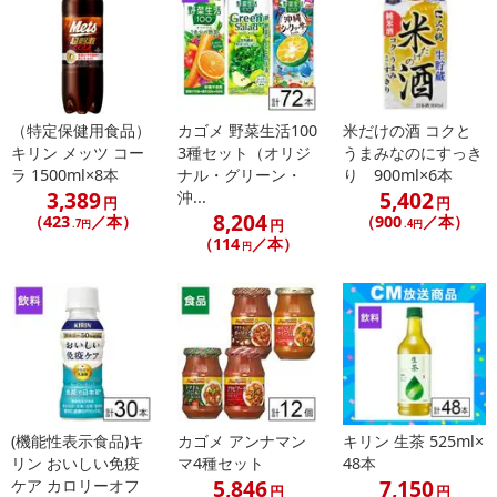
（特定保健用食品）
カゴメ 野菜生活100
米だけの酒 コクと
キリン メッツ コー
3種セット（オリジ
うまみなのにすっき
ラ 1500ml×8本
ナル・グリーン・
り 900ml×6本
3,389
5,402
沖...
円
円
8,204
（423
／本）
（900
／本）
円
.7円
.4円
（114
／本）
休業日
円
■
その他共通および商品カテゴリー別注意事項（※必ずご確認くだ
さい）
こちらの情報は
2026年07月09日
時点での情報となります。
(機能性表示食品)キ
カゴメ アンナマン
キリン 生茶 525ml×
リン おいしい免疫
マ4種セット
48本
5,846
7,150
ケア カロリーオフ
円
円