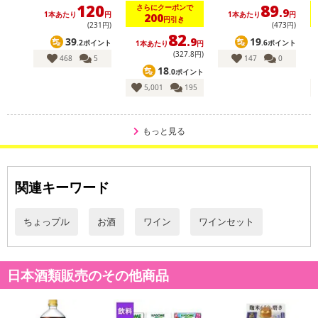
120
89
さらにクーポンで
.9
※送料はお試し費用に含まれております。
1本あたり
円
1本あたり
円
200
円引き
(231円)
(473円)
※d払い、PayPay、au PAY、au PAY（auかんたん決済）、ソフトバ
82
39
19
.9
.2ポイント
.6ポイント
1本あたり
円
ンクまとめて支払い、楽天ペイ、メルペイ、AEON Pay、Amazon
(327
.8
円)
468
5
147
0
Payでお支払いの場合、決済のため外部サイトへ遷移します。
18
.0ポイント
※予約商品は決済手段ごとに定められた決済期限日にお支払いを完
5,001
195
了することがございます。ご了承いただいたうえでお申し込みくだ
さい。
もっと見る
【配送伝票番号について】
※配送形態がメール便の商品については、商品の発送完了後、配送
伝票番号がマイページに表示されない場合もございます。
関連キーワード
【配送日時の指定について】
ちょっプル
お酒
ワイン
ワインセット
※配送日時の指定が可能な商品の場合、商品によってご指定できる
配送日、配送時間が異なる可能性がございます。
カート機能をご利用の場合は、配送日時指定をご利用いただけませ
日本酒類販売のその他商品
ん。
発送日カレンダー