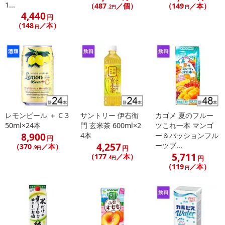
1...
（487
／個）
（149
／本）
.2円
円
4,440
円
（148
／本）
円
レモンビール ＋ C 3
サントリー 伊右衛
カゴメ 夏のフルー
50ml×24本
門 玄米茶 600ml×2
ツこれ一本 マンゴ
8,900
4本
ー＆パッションフル
円
4,257
ーツブ...
（370
／本）
円
.9円
5,711
（177
／本）
円
.4円
（119
／本）
円