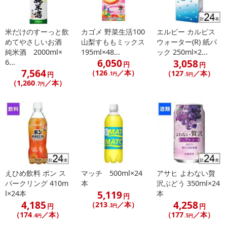
米だけのすーっと飲
カゴメ 野菜生活100
エルビー カルピス
めてやさしいお酒
山梨すももミックス
ウォーター(R) 紙パ
純米酒 2000ml×
195ml×48...
ック 250ml×2...
6,050
3,058
6...
円
円
7,564
（126
／本）
（127
／本）
円
.1円
.5円
（1,260
／本）
.7円
えひめ飲料 ポン ス
マッチ 500ml×24
アサヒ よわない贅
パークリング 410m
本
沢ぶどう 350ml×24
5,119
l×24本
本
円
4,185
4,258
（213
／本）
円
円
.3円
（174
／本）
（177
／本）
.4円
.5円