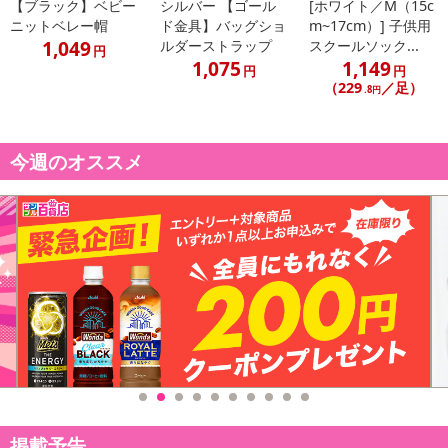
【ブラック】ベビー
シルバー 【ゴール
[ホワイト／M（15c
ニットベレー帽
ド金具】バッグショ
m~17cm）] 子供用
1,049
ルダーストラップ
スクールソック...
円
1,075
1,149
円
円
（229
／足）
.8円
今週のオススメ
掲載予告