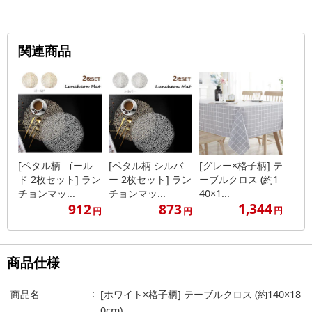
関連商品
[ペタル柄 ゴール
[ペタル柄 シルバ
[グレー×格子柄] テ
ド 2枚セット] ラン
ー 2枚セット] ラン
ーブルクロス (約1
チョンマッ...
チョンマッ...
40×1...
1,344
912
873
円
円
円
商品仕様
商品名
[ホワイト×格子柄] テーブルクロス (約140×18
0cm)