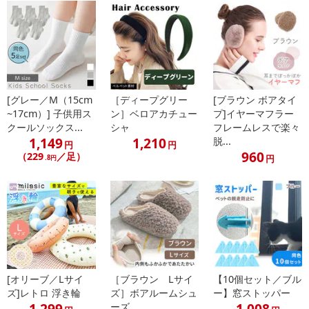
[グレー／M（15cm
［ディープグリー
[ブラウン ボアタイ
~17cm）] 子供用ス
ン］ベロアカチュー
プ]イヤーマフラー
クールソックス...
シャ
フレームレスで楽々
1,149
1,210
脱...
円
円
960
（229
／足）
円
.8円
[オリーブ／Lサイ
［ブラウン Lサイ
【10個セット／ブル
ズ]レトロ 浮き輪
ズ］ボアルームシュ
ー】窓ストッパー
1,299
1,008
ーズ