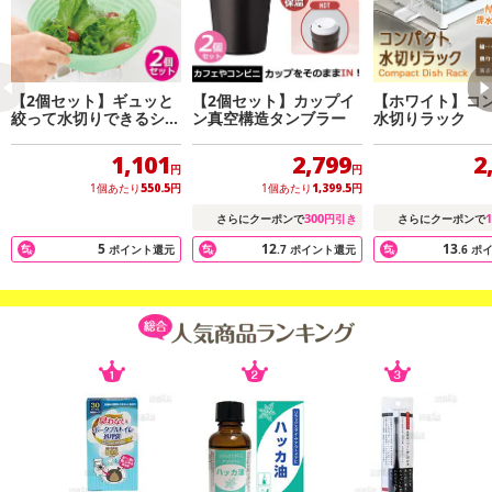
【2個セット】ギュッと
【2個セット】カップイ
【ホワイト】コ
絞って水切りできるシリ
ン真空構造タンブラー
水切りラック
コンザル
1,101
2,799
2
円
円
1個あたり
550.5
円
1個あたり
1,399.5
円
300
1
さらにクーポンで
円引き
さらにクーポンで
5
12
13
ポイント還元
.7
ポイント還元
.6
ポ