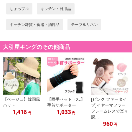
ちょっプル
キッチン・日用品
キッチン雑貨・食器・消耗品
テーブルリネン
大引屋キングのその他商品
【ベージュ】韓国風
【両手セット・XL】
[ピンク ファータイ
ハット
手首サポーター
プ]イヤーマフラー
1,416
1,033
フレームレスで楽々
円
円
脱...
960
円