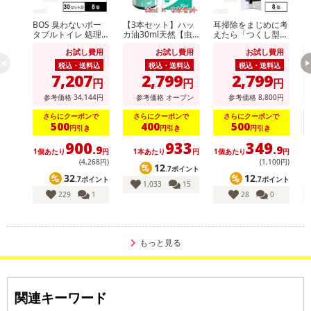
BOS 臭わないポー
【3本セット】ハッ
耳掃除をまじめに考
ダ
タブルトイレ 処理
カ油30ml天然【虫
えたら「つくし型」
ミ
袋 30セット分
よけ】【消臭対策】
にたどり着きました
お試し費用
お試し費用
お試し費用
【アロマに】【バス
タイムに】【花粉対
税込・送料込
税込・送料込
税込・送料込
策】
7,207
2,799
2,799
円
円
円
参考価格
34,144
円
参考価格
オープン
参考価格
8,800
円
さらにクーポンで
さらにクーポンで
さらにクーポンで
500
400
500
円引き
円引き
円引き
900
933
349
.9
.9
1個あたり
円
1本あたり
円
1個あたり
円
(4,268円)
(1,100円)
12
.7ポイント
32
12
.7ポイント
.7ポイント
1,033
15
229
1
28
0
もっと見る
関連キーワード