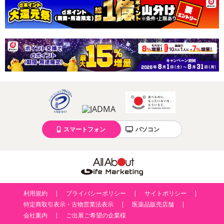
・原産国（最終加工地）：中国
・原材料/材質/素材：PVC素材
・商品カラー：ホワイト×格子柄
・使用方法：テーブルを覆うように掛けてご使用下さい
・商品サイズ：約140×180cm
・その他商品仕様：
・テーブルクロス以外でも使用可能
使い方はあなたのアイデア次第！
例えばこんな使い方！
〇洗面所で仕切りカーテンに
〇キッチンラックにテーブルクロスとおそろいで揃えても統一
スマートフォン
パソコン
感が出て素敵です
〇バスルームのカーテンとして使ったり
〇壁に貼ってみたり
〇レースをDIYで取り入れお好きなサイズに切って使ってハン
ドメイドしてみたり
〇布団をベランダに干す時、汚れてしまうのが気になる時は布
利用規約
プライバシーポリシー
サイトポリシー
団の下にサッと敷いて
特定商取引表示・古物営業法表示
医薬品販売店舗
〇傷がつきにくい特性を利用し押入れに敷いても
会社案内
ご出展ご希望の企業様