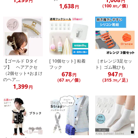
円
円
1,638
（100
／個）
円
.8円
【ゴールド Dタイ
[ 10個セット] 粘着
［オレンジ3足セッ
プ】 ヘアアクセ
フック
ト］ゴム靴ひも
678
947
（2個セット+おまけ
円
円
のヘア...
（67
／個）
（315
／足）
.8円
.7円
1,399
円