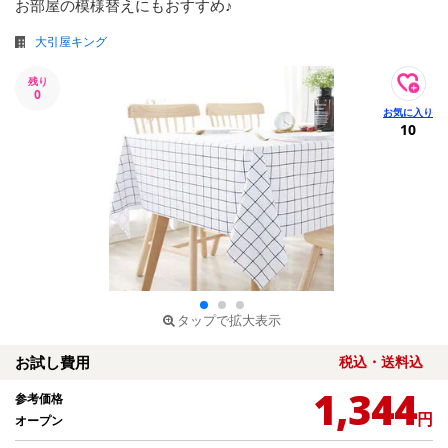
お部屋の模様替えにもおすすめ♪
大引屋キング
残り
0
10
タップで拡大表示
お試し費用
税込・送料込
1,344
参考価格
円
オープン