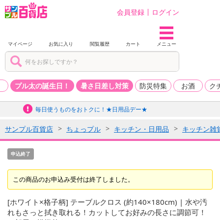
会員登録
ログイン
マイページ
お気に入り
閲覧履歴
カート
メニュー
品
プル太の誕生日！
暑さ日差し対策
防災特集
お酒
ク
毎日使うものをおトクに！★日用品デー★
サンプル百貨店
ちょっプル
キッチン・日用品
キッチン雑
申込終了
この商品のお申込み受付は終了しました。
[ホワイト×格子柄] テーブルクロス (約140×180cm) | 水や汚
れもさっと拭き取れる！カットしてお好みの長さに調節可！