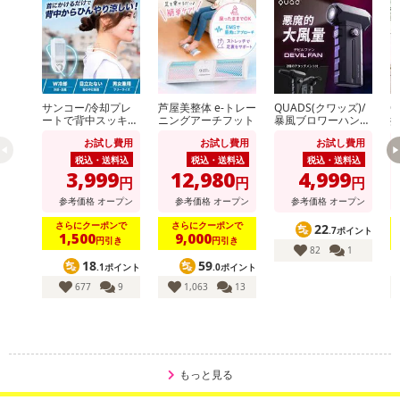
サンコー/冷却プレ
芦屋美整体 e-トレー
QUADS(クワッズ)/
Q
ートで背中スッキリ
ニングアーチフット
暴風ブロワーハンデ
排
涼しい「セナクー
ィファン「デビルフ
ル
お試し費用
お試し費用
お試し費用
ル」 (冷却プレート
ァン」(100段階+デ
&送風のW冷却/吸気
ビルモード/2種アタ
載
税込・送料込
税込・送料込
税込・送料込
口/男女兼用)/SENA
ッチメント付/LEDラ
事
3,999
12,980
4,999
円
円
円
CLSWH
イト搭載/タイプC充
電対応)/QS691BK
参考価格
オープン
参考価格
オープン
参考価格
オープン
さらにクーポンで
さらにクーポンで
22
.7ポイント
1,500
9,000
円引き
円引き
82
1
18
59
.1ポイント
.0ポイント
677
9
1,063
13
もっと見る