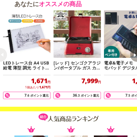
あなたに
オススメの商品
LEDトレース台 A4 USB
[レッド] センゴクアラジ
電卓&電子メモ
給電 薄型 調光 ライトパ
ン/ポータブル ガス カセ
モパッド デジタ
ネル
ットコンロ kama-do シ
(専用ペン付き)
ングル/SAG-K29A-R
1,671
7,999
1
円
円
1個あたり
1,671
円
7
36
7
.6
ポイント還元
.3
ポイント還元
.5
ポ