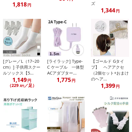
1,818
ズ
円
1,344
円
[グレー／L（17~20
[ライラック] Type-
【ゴールド Gタイ
cm）] 子供用スクー
C ケーブル 一体型
プ】 ヘアアクセ
ルソックス【5...
ACアダプター...
（2個セット+おまけ
1,149
1,775
のヘア...
円
円
1,399
（229
／足）
円
.8円