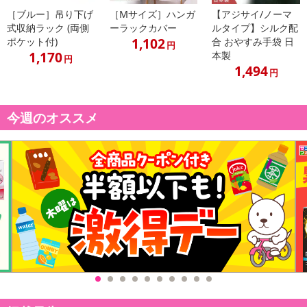
［ブルー］吊り下げ
［Mサイズ］ハンガ
【アジサイ/ノーマ
式収納ラック (両側
ーラックカバー
ルタイプ】シルク配
1,102
ポケット付)
合 おやすみ手袋 日
円
1,170
本製
円
1,494
円
何度も繰り返し使えるエコなメモパッド
今週のオススメ
大きく使いやすい大画面の書きこみエリア
簡単操作だから手間いらず
A4サイズのカバンにらくらく入ってかさばらない
筆圧によって線の太さが変えられる！強弱をつけて書けるから表現
幅アップ
例えば・・・
★伝言板代わりに
★お子さまの学習やお絵かきに
★落書き帳に
★筆談に
★ビジネスシーンに
★デザインや勉強用に