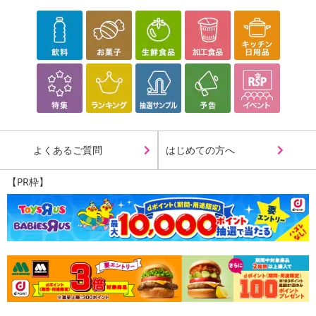
※仕様および外観は製品改良のため予告なく変更される場合が
ございます。
※製造過程によりサイズや色合いなどに若干の差が生じる場合
がございます。
※輸入品の為、多少の汚れ、スレがある場合がございます。
※商品入荷時期によりパッケージの商品デザインと実際の商品
デザイン・仕様・テスト電池の型番などが異なる場合がございま
す。
※保証はお申込日より1年間となります。
よくあるご質問
はじめての方へ
サンプル百貨店より発行される12桁のお問い合せ番号をお控
えください。
【PR枠】
お客様のお申込み内容が確認できない場合、保証が受けられ
ない場合ございます。
商品につきましては商品ページ仕様をご確認の上、お申し込
みをお願い致します。
注意事項
【賞味・消費期限のある商品について】