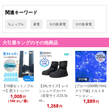
関連キーワード
ちょっプル
家電
その他 家電
その他 家電
大引屋キングのその他商品
【10個セット／ブル
【2XLサイズ】レイ
[ブルー/200球(15m)
ー】窓ストッパー
ンシューズカバー
クリア線] イルミネ
1,008
（目安サイズ25.5c
ーション ...
円
1,889
m...
（100
／個）
円
.8円
1,268
円