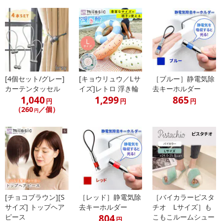
[4個セット/グレー]
[キョウリュウ／Lサ
［ブルー］静電気除
カーテンタッセル
イズ]レトロ 浮き輪
去キーホルダー
1,040
1,299
865
円
円
円
（260
／個）
円
[チョコブラウン][S
［レッド］静電気除
［バイカラーピスタ
サイズ] トップヘア
去キーホルダー
チオ Lサイズ］も
804
ピース
こもこルームシュー
円