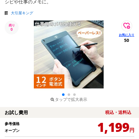
シピや仕事のメモに。
大引屋キング
残り
0
50
タップで拡大表示
お試し費用
税込・送料込
1,199
参考価格
円
オープン