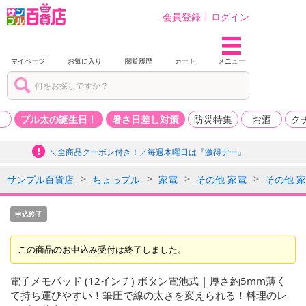
会員登録
ログイン
マイページ
お気に入り
閲覧履歴
カート
メニュー
品
プル太の誕生日！
暑さ日差し対策
防災特集
お酒
ク
＼全商品クーポン付き！／毎週木曜日は『激得デー』
サンプル百貨店
ちょっプル
家電
その他 家電
その他 
申込終了
この商品のお申込み受付は終了しました。
電子メモパッド (12インチ) ボタン電池式 | 厚さ約5mm薄く
て持ち運びやすい！筆圧で線の太さを変えられる！料理のレ