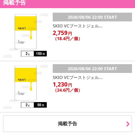
掲載予告
など使い方はあなた次第
2026/08/06 22:00 START
SKIO VCブーストジェル...
2,759
円
・原産国（最終加工地）：中国
（18.4円／個）
・商品カラー：ブラック
・使用方法：
裏面のON／OFFボタンで削除の切り替えが出来ます。
ONは削除ボタンを押して消去可能です。
OFFは削除ロック。不注意での消去を防ぎます。
2026/08/06 22:00 START
・商品サイズ：約28.0×18.5×0.5cm
SKIO VCブーストジェル...
・商品重量：約165g
1,230
円
・その他商品仕様：
（24.6円／個）
付属品：テスト用ボタン電池×1
簡易取扱説明書
・注意事項：
※簡易包装になります。
掲載予告
※お申し込みの前に利用規約やQ&Aを一読を頂きましてご納得
の上お申し込みををお願い致します。