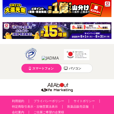
商品到着時点でのお日持ち期間は、配送日数などにより異なります
のでご了承ください。
【キャンセルについて】
※お申込み後のキャンセルはお受けできません。
記載されている内容を必ずご確認いただき、お届けする商品セット
にご納得いただきましたうえでお申し込みください。
※パッケージ変更や商品リニューアル（成分など含む）等により、
参考の掲載画像や画像内のバーコードなど、お届け商品と多少異な
る場合がございます。
また、[新たな加工食品の原料原産地表示制度]の経過措置期間の終
了により、商品詳細内に記載の原産国・原材料の表記が旧表記の場
スマートフォン
パソコン
合がございます。
あらかじめご了承いただいた上でお申込みください。なお、本理由
によるお申込み後のキャンセル・返品交換は対応いたしかねます。
【お支払いについて】
※送料はお試し費用に含まれております。
利用規約
プライバシーポリシー
サイトポリシー
※d払い、PayPay、au PAY、au PAY（auかんたん決済）、ソフトバ
特定商取引表示・古物営業法表示
医薬品販売店舗
ンクまとめて支払い、楽天ペイ、メルペイ、AEON Pay、Amazon
会社案内
ご出展ご希望の企業様