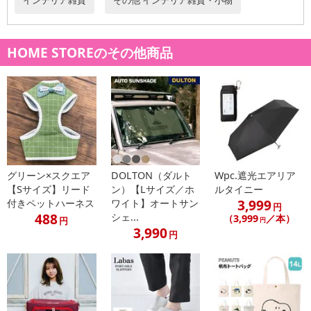
何度でも繰り返し貼れて、長く使えるから、経済的です。
・原産国（最終加工地）：中国
HOME STOREのその他商品
・原材料/材質/素材：ポリウレタン、真鍮
・商品カラー：バブル
・商品サイズ：W9×D2×H9cm
・商品重量：15g
・その他商品仕様：耐荷重（約）4kg
注意事項
グリーン×スクエア
DOLTON（ダルト
Wpc.遮光エアリア
【Sサイズ】リード
ン）【Lサイズ／ホ
ルタイニー
【賞味・消費期限のある商品について】
3,999
付きペットハーネス
ワイト】オートサン
円
商品到着時点でのお日持ち期間は、配送日数などにより異なります
488
シェ...
（3,999
／本）
円
円
のでご了承ください。
3,990
円
【キャンセルについて】
※お申込み後のキャンセルはお受けできません。
記載されている内容を必ずご確認いただき、お届けする商品セット
にご納得いただきましたうえでお申し込みください。