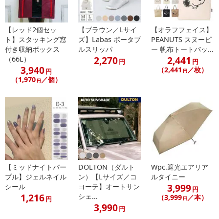
※パッケージ変更や商品リニューアル（成分など含む）等により、
参考の掲載画像や画像内のバーコードなど、お届け商品と多少異な
【レッド2個セッ
【ブラウン／Lサイ
【オラフフェイス】
る場合がございます。
ト】スタッキング窓
ズ】Labas ポータブ
PEANUTS スヌーピ
また、[新たな加工食品の原料原産地表示制度]の経過措置期間の終
付き収納ボックス
ルスリッパ
ー 帆布トートバッ...
了により、商品詳細内に記載の原産国・原材料の表記が旧表記の場
2,270
2,441
（66L）
円
円
合がございます。
3,940
（2,441
／枚）
円
円
あらかじめご了承いただいた上でお申込みください。なお、本理由
（1,970
／個）
円
によるお申込み後のキャンセル・返品交換は対応いたしかねます。
【お支払いについて】
※送料はお試し費用に含まれております。
※d払い、PayPay、au PAY、au PAY（auかんたん決済）、ソフトバ
ンクまとめて支払い、楽天ペイ、メルペイ、AEON Pay、Amazon
Payでお支払いの場合、決済のため外部サイトへ遷移します。
※予約商品は決済手段ごとに定められた決済期限日にお支払いを完
【ミッドナイトパー
DOLTON（ダルト
Wpc.遮光エアリア
了することがございます。ご了承いただいたうえでお申し込みくだ
プル】ジェルネイル
ン）【Lサイズ／コ
ルタイニー
3,999
シール
ヨーテ】オートサン
さい。
円
1,216
シェ...
（3,999
／本）
円
円
3,990
円
【配送伝票番号について】