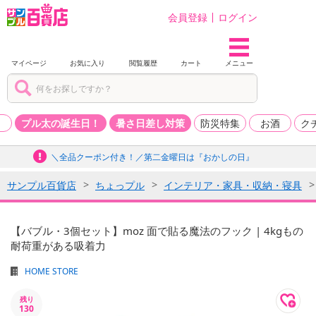
会員登録
ログイン
マイページ
お気に入り
閲覧履歴
カート
メニュー
品
プル太の誕生日！
暑さ日差し対策
防災特集
お酒
ク
＼全品クーポン付き！／第二金曜日は『おかしの日』
サンプル百貨店
ちょっプル
インテリア・家具・収納・寝具
【バブル・3個セット】moz 面で貼る魔法のフック | 4kgもの
耐荷重がある吸着力
HOME STORE
残り
130