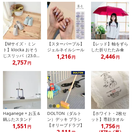
※配送形態がメール便の商品については、商品の発送完了後、配送
伝票番号がマイページに表示されない場合もございます。
【配送日時の指定について】
※配送日時の指定が可能な商品の場合、商品によってご指定できる
配送日、配送時間が異なる可能性がございます。
カート機能をご利用の場合は、配送日時指定をご利用いただけませ
【Mサイズ・ミン
【スターパープル】
【レッド】軸をずら
ん。
ト】klocka おそう
ジェルネイルシール
した折りたたみ傘
1,216
2,446
じスリッパ（23.0...
円
円
2,757
円
発送日カレンダー
Haganege + お玉＆
DOLTON（ダルト
【ホワイト・2枚セ
鍋ふたスタンド
ン）デッキ ブラシ
ット】専顔タオル
1,551
1,756
【オリーブドラブ】
円
円
2,111
（878
／枚）
休業日