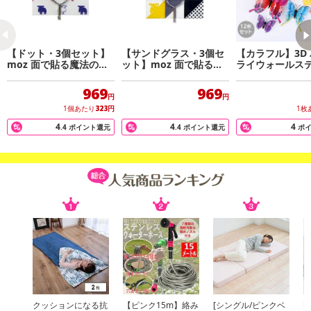
【ドット・3個セット】
【サンドグラス・3個セ
【カラフル】3D
moz 面で貼る魔法のフ
ット】moz 面で貼る魔
ライウォールス
ック
法のフック
12枚セット
969
969
円
円
1個あたり
323
円
1枚
4
4
4
.4
ポイント還元
.4
ポイント還元
ポ
クッションになる抗
【ピンク15m】絡み
[シングル/ピンクベ
[