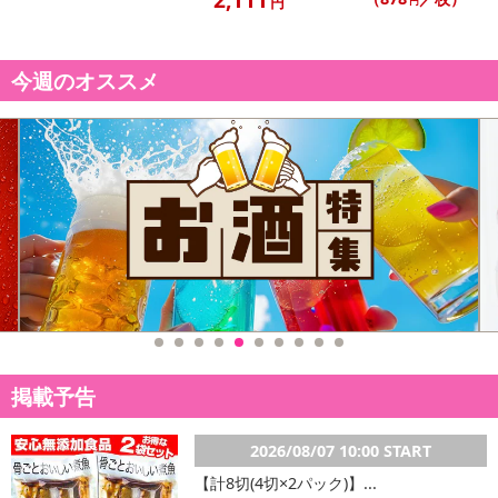
円
円
■
その他共通および商品カテゴリー別注意事項（※必ずご確認くだ
今週のオススメ
さい）
こちらの情報は
2026年07月09日
時点での情報となります。
掲載予告
2026/08/07 10:00 START
【計8切(4切×2パック)】...