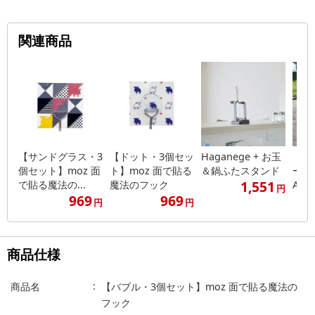
関連商品
【サンドグラス・3
【ドット・3個セッ
Haganege + お玉
【ド
個セット】moz 面
ト】moz 面で貼る
＆鍋ふたスタンド
ー】 
1,551
で貼る魔法の...
魔法のフック
AN F.
円
969
969
円
円
商品仕様
商品名
【バブル・3個セット】moz 面で貼る魔法の
フック