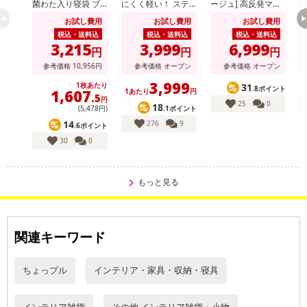
菌わた入り寝袋 ブ
にくく軽い！ ステ
ージュ] 高反発マッ
ルー
ンレスウォーターホ
トレス 厚さ10セン
レ
お試し費用
お試し費用
お試し費用
ース (散水パター
チ 130N (カバー付)
ン：7種類切替可)
※日本製
税込・送料込
税込・送料込
税込・送料込
3,215
3,999
6,999
円
円
円
参考価格
10,956
円
参考価格
オープン
参考価格
オープン
3,999
この製品が吸盤タイプと違うのは点ではなく面でくっつくのです。
1枚あたり
31
.8ポイント
1,607
1あたり
円
.5
耐荷重はなんと4kg。
円
25
0
18
.1ポイント
(5,478円)
1個あたり4kgもの耐荷重がある吸着力で、満タンに水の入った2Lの
14
276
9
.6ポイント
大きなペットボトルを2本同時に吊り下げられるパワーです。
30
0
取り付けや取り外しも簡単で本当にペタッと貼り付けるだけ。
吸盤タイプのように押し付けて空気を抜くみたいなことも不要。
もっと見る
また普通に引っ張ってもはがれないのに、はじっこを少しめくると
簡単にはがれます。なので貼り直しも簡単。
接着剤も使っていないので壁を傷付けず、外した跡も残りません。
関連キーワード
もちろん穴をあけたりクギを打ったりすることがないので賃貸でも
手軽に使えます。
ちょっプル
インテリア・家具・収納・寝具
落としたり、はがしたときに吸着面に汚れがついても安心。
ササッと水洗いするだけで、またパワーが復活！
インテリア雑貨
その他 インテリア雑貨・小物