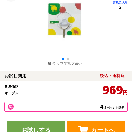
3
タップで拡大表示
お試し費用
税込・送料込
969
参考価格
円
オープン
4
.4
ポイント還元
お試しする
カートへ