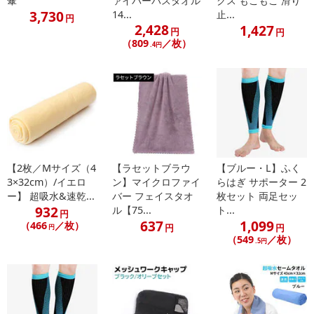
傘
ァイバーバスタオル
クス もこもこ 滑り
3,730
14...
止...
円
2,428
1,427
円
円
（809
／枚）
.4円
休業日
■
その他共通および商品カテゴリー別注意事項（※必ずご確認くだ
さい）
こちらの情報は
2026年07月09日
時点での情報となります。
【2枚／Mサイズ（4
【ラセットブラウ
【ブルー・L】ふく
3×32cm）/イエロ
ン】マイクロファイ
らはぎ サポーター 2
ー】 超吸水&速乾...
バー フェイスタオ
枚セット 両足セッ
932
ル【75...
ト...
円
637
1,099
（466
／枚）
円
円
円
（549
／枚）
.5円