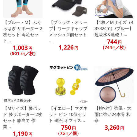
【ブルー・M】ふく
【ブラック・オリー
【1枚／Mサイズ（4
らはぎ サポーター 2
ブ】ワークキャップ
3×32cm）/ブルー】
枚セット 両足セッ
メッシュ 2個セット
超吸水&速乾！...
744
ト...
...
円
1,226
1,003
（744
／枚）
円
円
円
（501
／枚）
.5円
【Mサイズ】膝パッ
【イエロー】マグネ
【桃×紺】強風・大
ド 膝サポーター 2枚
ット ピン 10個セッ
雨に強い24本骨 和
セット 膝当て 作
ト 磁石 オフィス...
傘
750
3,260
業...
円
円
1,190
（75
／個）
円
円