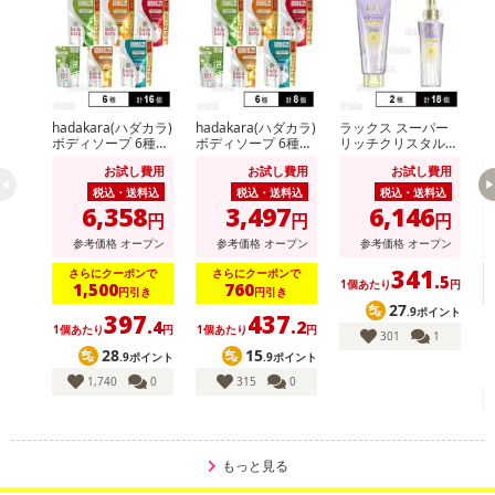
のでご了承ください。
【キャンセルについて】
※お申込み後のキャンセルはお受けできません。
記載されている内容を必ずご確認いただき、お届けする商品セット
hadakara(ハダカラ)
hadakara(ハダカラ)
ラックス スーパー
ビ
ボディソープ 6種セ
ボディソープ 6種セ
リッチクリスタル
ッ
にご納得いただきましたうえでお申し込みください。
ット
ット
マルチダメージリペ
イ
お試し費用
お試し費用
お試し費用
ア ヘアパック 180g
m
※パッケージ変更や商品リニューアル（成分など含む）等により、
/ オイル 90ml
税込・送料込
税込・送料込
税込・送料込
参考の掲載画像や画像内のバーコードなど、お届け商品と多少異な
6,358
3,497
6,146
円
円
円
る場合がございます。
参考価格
オープン
参考価格
オープン
参考価格
オープン
また、[新たな加工食品の原料原産地表示制度]の経過措置期間の終
341
さらにクーポンで
さらにクーポンで
了により、商品詳細内に記載の原産国・原材料の表記が旧表記の場
.5
1個あたり
円
1,500
760
円引き
円引き
合がございます。
27
.9ポイント
397
437
.4
.2
あらかじめご了承いただいた上でお申込みください。なお、本理由
1個あたり
円
1個あたり
円
1
301
1
28
15
によるお申込み後のキャンセル・返品交換は対応いたしかねます。
.9ポイント
.9ポイント
1,740
0
315
0
【お支払いについて】
※送料はお試し費用に含まれております。
※d払い、PayPay、au PAY、au PAY（auかんたん決済）、ソフトバ
もっと見る
ンクまとめて支払い、楽天ペイ、メルペイ、AEON Pay、Amazon