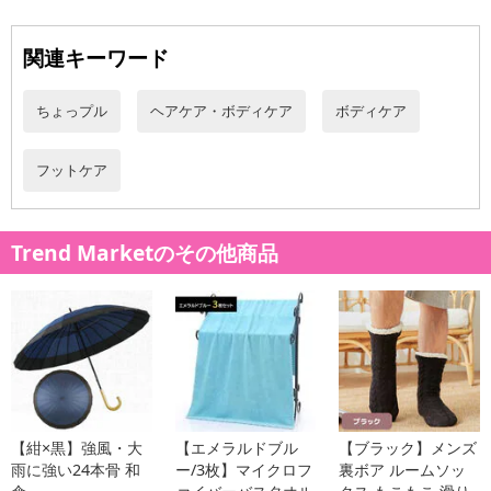
Payでお支払いの場合、決済のため外部サイトへ遷移します。
関連キーワード
【配送伝票番号について】
※配送形態がメール便の商品については、商品の発送完了後、配送
ちょっプル
ヘアケア・ボディケア
ボディケア
伝票番号がマイページに表示されない場合もございます。
【配送日時の指定について】
フットケア
※配送日時の指定が可能な商品の場合、商品によってご指定できる
配送日、配送時間が異なる可能性がございます。
カート機能をご利用の場合は、配送日時指定をご利用いただけませ
Trend Marketのその他商品
ん。
発送日カレンダー
【紺×黒】強風・大
【エメラルドブル
【ブラック】メンズ
雨に強い24本骨 和
ー/3枚】マイクロフ
裏ボア ルームソッ