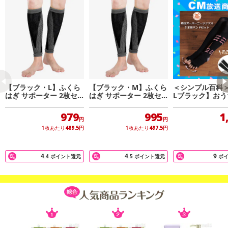
※写真は展示例・イメージです
※端末・モニターの環境により、実際の商品と多少色の見え方が
異なる場 合があります。あらかじめご了承ください
※平置き採寸の為、サイズは多少の誤差が生じる場合がございま
す
※輸入品のため、多少の傷や汚れ等はご承諾の上お申込みをよろ
しくお願い致します
※商品は、本体のみの簡易包装で出荷します。予めご了承くださ
【ブラック・L】ふくら
【ブラック・M】ふくら
＜シンプル百科＞
はぎ サポーター 2枚セ
はぎ サポーター 2枚セ
Lブラック】おう
い
ット 両足セット 着圧 加
ット 両足セット 着圧 加
ラックス 着圧ソ
※配送状況によりおとどけが遅れる場合がございます。予めご了
圧 疲れ 疲労軽減 ケガ防
圧 疲れ 疲労軽減 ケガ防
＆5本指バンドセ
979
995
1
承ください
止
円
円
1枚あたり
489.5
円
1枚あたり
497.5
円
※商品の性質上サイズが合わない等での交換・返品はお受けして
おりません。予めご了承ください
※商品改良のため、予告なく一部デザイン・カラー等仕様が変更
4
4
9
.4
ポイント還元
.5
ポイント還元
ポ
になる場合がございます。予めご了承ください
注意事項
【賞味・消費期限のある商品について】
商品到着時点でのお日持ち期間は、配送日数などにより異なります