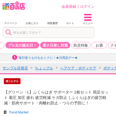
会員登録
ログイン
マイページ
お気に入り
閲覧履歴
カート
メニュー
品
プル太の誕生日！
暑さ日差し対策
防災特集
お酒
ク
毎日使うものをおトクに！★日用品デー★
サンプル百貨店
ちょっプル
ヘアケア・ボディケア
ボディ
残りわずか
【グリーン・L】ふくらはぎ サポーター 2枚セット 両足セッ
ト 着圧 加圧 疲れ 疲労軽減 ケガ防止 | ふくらはぎの疲労軽
減・筋肉サポート・肉離れ防止・つりの予防に！
Trend Market