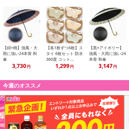
【紺×桃】強風・大
【各1枚ずつ6枚】ス
【黒×アイボリー】
雨に強い24本骨 和
タイ 6枚セット 防水
強風・大雨に強い24
傘
360度 コット...
本骨 和傘
3,730
1,299
3,147
円
円
円
今週のオススメ