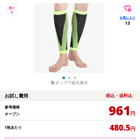
残り
3
13
タップで拡大表示
お試し費用
税込・送料込
961
参考価格
円
オープン
480.5
1枚あたり
円