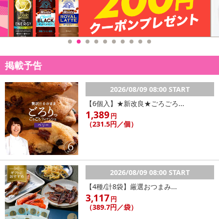
掲載予告
2026/08/09 08:00 START
【6個入】★新改良★ごろごろ...
1,389
円
（231.5円／個）
2026/08/09 08:00 START
【4種/計8袋】厳選おつまみ...
3,117
円
（389.7円／袋）