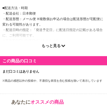
■配送方法・時期
・配送会社：日本郵便
・配送形態：メール便 ※複数個お申込の場合は配送形態が宅配便に
変わる可能性があります。
・配送日時の指定：「発送予定日」に配送日指定の記載がある場合
に、ご利用可能です。
※発送予定日は到着日ではありません。
もっと見る
・商品は「Trend Market」より出荷します。
この商品の口コミ
商品詳細
運動後の素早い疲労回復に適したふくらはぎサポーターです。伸縮
性抜群で装着が簡単なのもうれしいポイント。スポーツ時の疲労軽
※商品の感想以外の投稿や、不適切な表現を含む投稿を除いて表示しています
減やケガ帽子、日常的なむくみ対策に◎
・原材料/材質/素材：--
あなたに
オススメの商品
・注意事項：