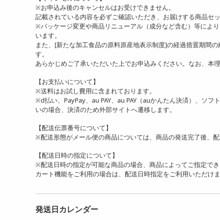
※お申込み後のキャンセルはお受けできません。
記載されている内容を必ずご確認いただき、お届けする商品セ
※パッケージ変更や商品リニューアル（成分など含む）等によ
います。
また、[新たな加工食品の原料原産地表示制度]の経過措置期間
す。
あらかじめご了承いただいた上でお申込みください。なお、本
【お支払いについて】
※送料はお試し費用に含まれております。
※d払い、PayPay、au PAY、au PAY（auかんたん決済）、
いの場合、決済のため外部サイトへ遷移します。
【配送伝票番号について】
※配送形態がメール便の商品については、商品の発送完了後、配
【配送日時の指定について】
※配送日時の指定が可能な商品の場合、商品によってご指定でき
カート機能をご利用の場合は、配送日時指定をご利用いただけ
発送日カレンダー