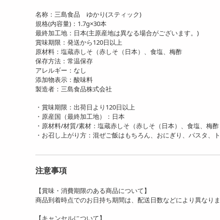
名称：三島食品 ゆかり(スティック)
規格(内容量)：1.7g×30本
最終加工地：日本(主原産地は異なる場合がございます。)
賞味期限：発送から120日以上
原材料：塩蔵赤しそ（赤しそ（日本）、食塩、梅酢
保存方法：常温保存
アレルギー：なし
添加物表示：酸味料
製造者：三島食品株式会社
・賞味期限：出荷日より120日以上
・原産国（最終加工地）：日本
・原材料/材質/素材：塩蔵赤しそ（赤しそ（日本）、食塩、梅酢
・お召し上がり方：混ぜご飯はもちろん、おにぎり、パスタ、
注意事項
【賞味・消費期限のある商品について】
商品到着時点でのお日持ち期間は、配送日数などにより異なり
【キャンセルについて】