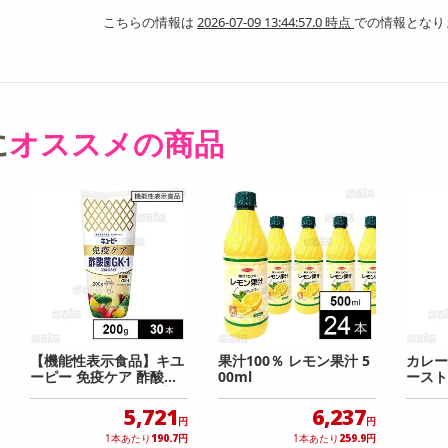
こちらの情報は
2026-07-09 13:44:57.0 時点
での情報となり
に
オススメの商品
【機能性表示食品】キユ
果汁100％ レモン果汁 5
カレー
ーピー 免疫ケア 酢酸菌G
00ml
ースト 
K−1マヨネーズタイプ 20
0g
5,721
6,237
円
円
1本あたり
190.7
円
1本あたり
259.9
円