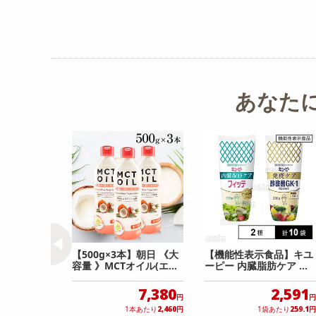
あなた
【500g×3本】朝日 《大
【機能性表示食品】キユ
容量 》MCTオイル(エム
ーピー 内臓脂肪ケア フ
シーティー) 中鎖脂肪酸
ィッテ 210g / 免疫ケア
ケトン体
酢酸菌GK−1マヨネーズ
7,380
2,591
円
円
タイプ 200g
1本あたり
2,460
円
1袋あたり
259.1
円