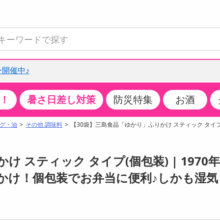
開催中♪
！
暑さ日差し対策
防災特集
お酒
て見る
特設コーナー
食品・調味料
生鮮食品
お菓子
アイス・スイーツ
飲料
お酒
洗剤
キッチン・日用品
健康・ダイエット
医薬品・医薬部外
インテリア・家具
ファッション
家電
ベビー・キッズ・
ペット用品
加工食品
ヘアケア・ボディ
ビューティーケア
特集一覧
グ・油
その他 調味料
【30袋】三島食品「ゆかり」ふりかけ スティック タイプ
全国うまいもの博
米・雑穀
肉・肉加工品
スナック菓子
アイスクリーム・シャーベット
水・ミネラルウォーター・炭酸水
ビール・発泡酒・新ジャンル
キッチン・台所用洗剤
掃除用具
健康食品・飲料
第二類医薬品
収納用品
トップス
生活家電
ベビーおむつ・トイレ用品
犬用品
カップ麺・乾麺・パスタ
ヘアケア・スタイリング
スキンケア・基礎化粧品
クチコミで選ばれた人気商品
パン・シリアル・コーンフレーク
魚介類・シーフード・水産加工品
クッキー・クラッカー
ケーキ・スイーツ
お茶・紅茶（ソフトドリンク）
ワイン
洗濯用洗剤・柔軟剤・漂白剤
洗濯用品
ダイエット
指定第二類医薬品
寝具・布団
ボトムス
キッチン家電
授乳グッズ
猫用品
インスタント・レトルト・冷凍食品・惣菜
ボディケア
ベースメイク・メイクアップ・ネイル
 スティック タイプ(個包装) | 1970
チーズ・ヨーグルト・乳製品・卵
フルーツ・果物・果物加工品
キャンディ・ガム・タブレット
お菓子・スイーツギフト
コーヒー（ソフトドリンク）
日本酒・焼酎
バス・お風呂用洗剤
トイレ・バス用品
サプリメント
第三類医薬品
マット・カーペット・クッション
シューズ
冷房・暖房器具・空調
食事グッズ
その他 ペット用品
ナチュラル・オーガニックコスメ
かけ！個包装でお弁当に便利♪しかも湿気
ポイント
調味料・ドレッシング・油
野菜・きのこ
せんべい・米菓
果実・野菜・清涼・乳飲料
洋酒・リキュール
トイレ用洗剤
タオル
美容サプリメント・ドリンク
医薬部外品
テーブル・デスク・カウンター
バッグ
美容・健康家電
ベビー用品・雑貨
香水・アロマ
08月08日19時00分 ～
08月08日19時00分
ポイント履歴
缶詰・瓶詰・ジャム・はちみつ
ミールキット
チョコレート
トクホ
果実酒・梅酒
住居用洗剤
日用品
スポーツサプリメント・ドリンク
チェア・ソファ
財布・小物
パソコン・プリンター・パソコン周辺機器
家具・寝具
っプル
ちょっプル
ちょっプルポイントとは？
0
0