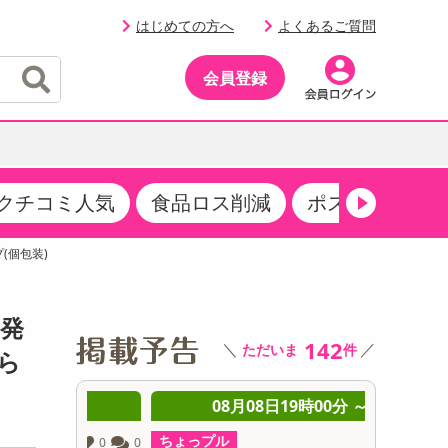
はじめての方へ
よくあるご質問
会員登録
クチコミ人気
食品ロス削減
ポストにお届け
イベント
・サプリメント
品
・収納・寝具
マタニティ
ケア
イベント最新情報（RSPほか）
(個包装)
その他 食品
製菓・製パン材料
飲料ギフト
生活雑貨
メンズ
AV機器
クーポン
その他 お菓子・スイーツ
その他 飲料
スポーツ・アウトドア用品
ベビー・キッズ
その他 家電
年発
商品限定クーポン
142
＼
／
ただいま
件
介護用品
レッグウェア
ら
その他 キッチン・日用品
その他 ファッション
サンプリング
 ～
08月08日19時00分 ～
0
抽選サンプル
ちょっプル
ちょっプ
0
0
0
0