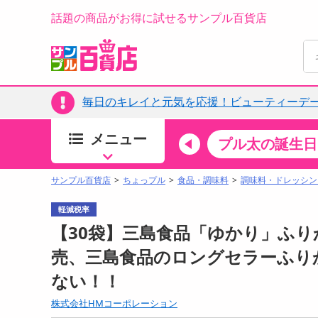
話題の商品がお得に試せるサンプル百貨店
毎日のキレイと元気を応援！ビューティーデー
メニュー
ちょっプルカテゴリ
キッチン・日用品
食品
プル太の誕生日
すべ
食品・調味料
サンプル百貨店
ちょっプル
食品・調味料
調味料・ドレッシン
生鮮食品
軽減税率
加工食品
【30袋】三島食品「ゆかり」ふりかけ
お菓子
売、三島食品のロングセラーふり
アイス・スイーツ
ない！！
飲料
00分 ～
08月08日19時00分 ～
株式会社HMコーポレーション
お酒
ちょっプル
ちょ
0
0
0
0