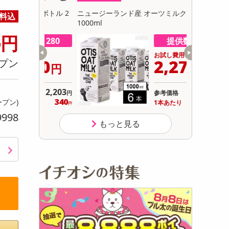
初回トライアル
トボトル 2
ニュージーランド産 オーツミルク バリスタ
【ホワイト】
料込
サ
1000ml
ションファ
4
Wi-Fi機
円
数 280
提供数 166
用
お試し費用
040
2,279
プン
円
円
2,203
5,184
参考価格
円
円
340
379
ープン)
り
1本あたり
.9
円
円
9998
もっと見る