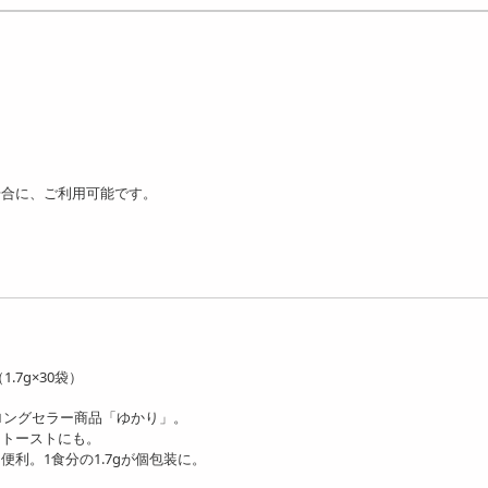
場合に、ご利用可能です。
.7g×30袋）
ロングセラー商品「ゆかり」。
、トーストにも。
利。1食分の1.7gが個包装に。