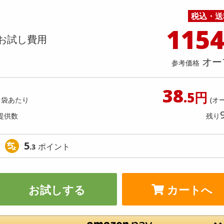
料理の素
ナッツ・ドライフルーツ
栄養ドリンク・エナジードリンク
チューハイ・カクテル
洗剤ギフト
ヘルスケア・衛生用品
健康グッズ
インテリア雑貨
時計
記録メディア・メモリーカード
マタニティ
 自然が磨いた天然水 ペットボトル 2
キリン 自然が磨いた天然水 ペッ
税込・送
乾物・海苔・粉物
ゼリー・プリン
お茶・紅茶（茶葉）
ノンアルコール飲料
その他 洗剤
キッチン雑貨・食器・消耗品
アウトドア・イベント用品・DIY・工具
アクセサリー
その他 ベビー・キッズ・マタニティ
スマートフォン・携帯電話・タブレットアクセ
000ml
店舗
リー
115
カレー・シチュー
和菓子
コーヒー(豆・インスタント）
ビール・ワイン・お酒ギフト
調理器具・鍋・包丁
その他 インテリア・家具
ファッション雑貨
電池
お試し費用
提供数 1000
提供
店舗情報
食品ギフト
おつまみ
ココア・チョコレート飲料
その他 アルコール飲料
弁当箱・水筒・弁当グッズ
下着・ルームウェア
電球・蛍光灯・照明
お試し費用
お試し費
4,080
2,
オー
参考価格
円
38
4,406
参考価格
参考価格
円
.5円
340
1袋あたり
(オ
1本あたり
1本あた
円
提供数
残り
5
ポイント
.3
お試しする
カートへ