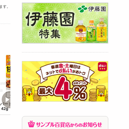
ます。
パートナー 甘旨ペ
オールドエルパソ タコシ
【3g×100包】朝
42g
ーズニング 30g
包装》アマニオイル
マニ油)オメガ3 
プレス
1,769
1,718
3
円
円
1個あたり
14.8
円
1個あたり
17.9
円
1包