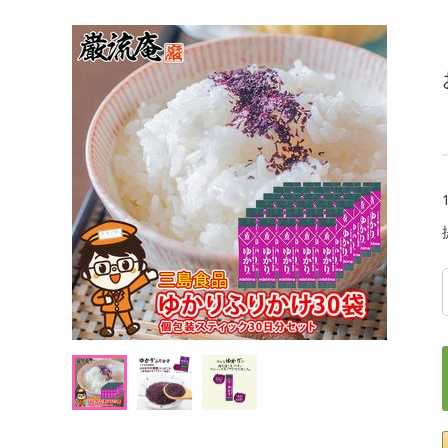
洗剤
キレートレモン 缶 155ml
キリン
キッチン・日用品
000ml
ヘアケア・ボディケア
提供数 58
提供数 50
ビューティーケア
試し費用
お試し費用
,660
2,460
円
円
健康・ダイエット・サプリメント
医薬品・医薬部外品
20,736
オープン
考価格
参考価格
円
インテリア・家具・収納・寝具
138
82
個あたり
1本あたり
.8
円
円
ファッション
家電
ベビー・キッズ・マタニティ
ペット用品
クーポン・資格・学習
掲載予告