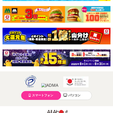
ます。予めご了承ください。
※お使いのモニターや端末により、質感・色合いが実際の商品と
異なって見える場合がございます。
※使用感・発色には個人差があります。
※本商品を使用してのあらゆるトラブルには、弊社は一切の責任
を負いません。予めご了承ください。
注意事項
【賞味・消費期限のある商品について】
商品到着時点でのお日持ち期間は、配送日数などにより異なります
のでご了承ください。
【キャンセルについて】
※お申込み後のキャンセルはお受けできません。
記載されている内容を必ずご確認いただき、お届けする商品セット
スマートフォン
パソコン
にご納得いただきましたうえでお申し込みください。
※パッケージ変更や商品リニューアル（成分など含む）等により、
参考の掲載画像や画像内のバーコードなど、お届け商品と多少異な