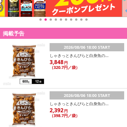
掲載予告
2026/08/06 18:00 START
しゃきっときんぴらと白身魚の...
●携帯に便利なコンタクトケース☆
3,848
円
●ピンセット＆ミラー付きでが持ち運びにも◎
（320.7円／袋）
● ピンセットでレンズの出し入れができるので衛生的！
●友人や家族へのプレゼントにも最適！
2026/08/06 18:00 START
・原産国（最終加工地）：中国
・原材料/材質/素材：プラスチック
しゃきっときんぴらと白身魚の...
・商品カラー：ゴールド
2,392
円
・商品サイズ：(約)7.5×7.5×3.1cm
（398.7円／袋）
・注意事項：