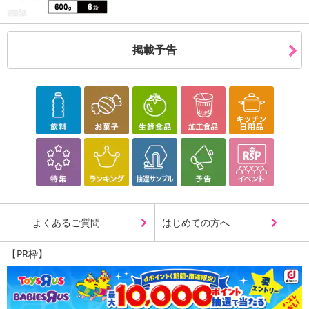
※お肌に合わない時はご使用を中止してください。
また、使用中・使用後に赤み、はれ、かゆみ、刺激などの異常が
現れた場合は、専門医にご相談ください。
掲載予告
そのままご使用を続けますと症状を悪化させることがあります。
※傷やはれもの、湿疹など、異常のある部位にはお使いにならな
いでください。
※目に入らないようにご注意ください。万が一目に入ったときは
水またはぬるま湯で十分洗い流してください。
すすいでも目に異物感が残る場合は、専門医にご相談ください。
※本商品を使用してのあらゆるトラブルには、弊社は一切の責任
を負いません。予めご了承ください。
※海外輸入品のため、多少の縫製の乱れや糸切りが不十分な場合
がございます。予めご了承ください。
※商品は、簡易包装で発送します。海外輸入品のため、パッケー
よくあるご質問
はじめての方へ
ジに外国語が表記されており、
多少のスレ、汚れ、破れなどがある場合がございます。予めご了
【PR枠】
承ください。
※生産の関係により写真と色、柄(LOGO)が若干異なる場合があり
ます。
※商品改良のため、予告なく仕様が若干変更になる場合がござい