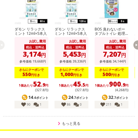
ダモン リラックス
ダモン リラックス
BOS 臭わないポー
【
ミント 12ml×5本入
ミント 12ml×5本入
タブルトイレ 処理
用
袋 30セット分
ー
お試し費用
お試し費用
お試し費用
0
税込・送料込
税込・送料込
税込・送料込
3,174
5,453
7,207
円
円
円
参考価格
19,668
円
参考価格
39,336
円
参考価格
34,144
円
さらにクーポンで
さらにクーポンで
さらにクーポンで
550
1,000
500
円引き
円引き
円引き
52
45
900
.9
.5
.9
1個あたり
円
1個あたり
円
1個あたり
円
1
(327
.8
円)
(327
.8
円)
(4,268円)
14
24
32
.4ポイント
.7ポイント
.7ポイント
90
1
86
0
211
1
もっと見る