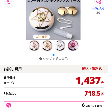
残り
2
30
タップで拡大表示
お試し費用
税込・送料込
1,437
参考価格
円
オープン
718.5
1個あたり
円
6
.5
ポイント還元