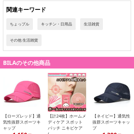
関連キーワード
ちょっプル
キッチン・日用品
生活雑貨
その他 生活雑貨
BILAのその他商品
【ローズレッド】通
【計24枚】ホームメ
【ネイビー】通気性
気性抜群スポーツキ
ディケア スポット
抜群スポーツキャッ
ャップ
パッチ ニキビケア
プ
(...