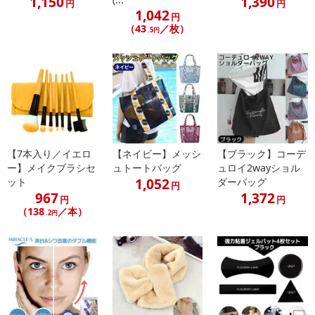
1,150
1,390
円
円
1,042
円
（43
／枚）
.5円
【7本入り／イエロ
【ネイビー】メッシ
【ブラック】コーデ
ー】メイクブラシセ
ュトートバッグ
ュロイ2wayショル
1,052
ット
ダーバッグ
円
967
1,372
円
円
（138
／本）
.2円