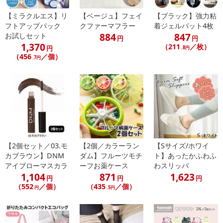
【ミラクルエス】リ
【ベージュ】フェイ
【ブラック】強力粘
フトアップパック
クファーマフラー
着ジェルパット4枚
884
847
お試しセット
円
円
1,370
（211
／枚）
円
.8円
（456
／個）
.7円
【2個セット／03.モ
【2個／カラーラン
【Sサイズ/ホワイ
カブラウン】DNM
ダム】フルーツモチ
ト】あったかふわふ
アイブローマスカラ
ーフお薬ケース
わスリッパ
1,104
871
1,623
円
円
円
（552
／個）
（435
／個）
円
.5円