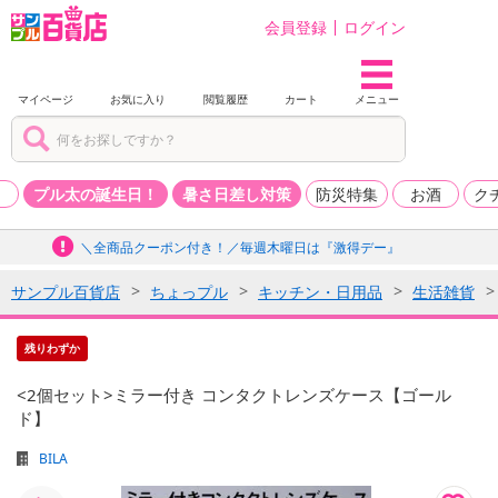
会員登録
ログイン
マイページ
お気に入り
閲覧履歴
カート
メニュー
品
プル太の誕生日！
暑さ日差し対策
防災特集
お酒
ク
＼全商品クーポン付き！／毎週木曜日は『激得デー』
サンプル百貨店
ちょっプル
キッチン・日用品
生活雑貨
残りわずか
<2個セット>ミラー付き コンタクトレンズケース【ゴール
ド】
BILA