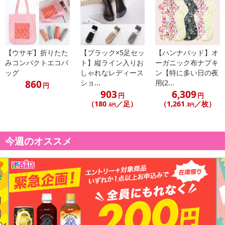
【ウサギ】折りたた
【ブラック×5足セッ
【ハンナパッド】オ
みコンパクトエコバ
ト】縦ライン入りお
ーガニック布ナプキ
ッグ
しゃれなレディース
ン【特に多い日の夜
860
ショ...
用(2...
円
903
6,309
円
円
（180
／足）
（1,261
／枚）
.6円
.8円
今週のオススメ