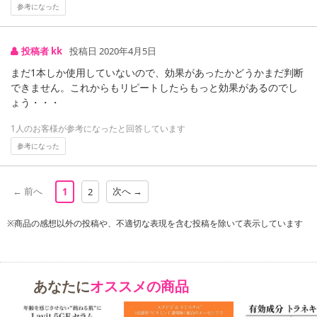
参考になった
ンクまとめて支払い、楽天ペイ、メルペイ、AEON Pay、Amazon
Payでお支払いの場合、決済のため外部サイトへ遷移します。
※予約商品は決済手段ごとに定められた決済期限日にお支払いを完
投稿者 kk
投稿日 2020年4月5日
了することがございます。ご了承いただいたうえでお申し込みくだ
まだ1本しか使用していないので、効果があったかどうかまだ判断
さい。
できません。これからもリピートしたらもっと効果があるのでし
ょう・・・
【配送伝票番号について】
※配送形態がメール便の商品については、商品の発送完了後、配送
1人のお客様が参考になったと回答しています
伝票番号がマイページに表示されない場合もございます。
参考になった
【配送日時の指定について】
← 前へ
次へ →
1
2
※配送日時の指定が可能な商品の場合、商品によってご指定できる
配送日、配送時間が異なる可能性がございます。
※商品の感想以外の投稿や、不適切な表現を含む投稿を除いて表示しています
カート機能をご利用の場合は、配送日時指定をご利用いただけませ
ん。
発送日カレンダー
あなたに
オススメの商品