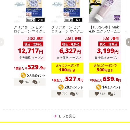
クリアターン ヒア
クリアターン ヒア
【130g×5本】Mak
ロチューン マイク
ロチューン マイク
e.iN エクソソーム×
ロパッチ 2000 1回
ロパッチ 2000 1回
グルタチオン どろ×
ク
お試し費用
お試し費用
お試し費用
分(2枚入)
分(2枚入)
泡洗顔
税込・送料込
税込・送料込
税込・送料込
12,717
6,327
3,199
円
円
円
参考価格
オープン
参考価格
オープン
参考価格
オープン
529
さらにクーポンで
さらにクーポンで
.9
1個あたり
円
100
500
円引き
円引き
57
.8ポイント
527
639
.3
.8
1個あたり
円
1本あたり
円
262
1
28
14
.7ポイント
.5ポイント
700
5
512
7
もっと見る