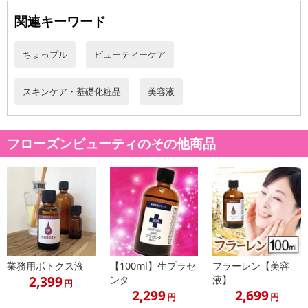
関連キーワード
ちょっプル
ビューティーケア
スキンケア・基礎化粧品
美容液
フローズンビューティのその他商品
業務用ボトクス液
【100ml】生プラセ
フラーレン【美容
2,399
ンタ
液】
円
2,299
2,699
円
円