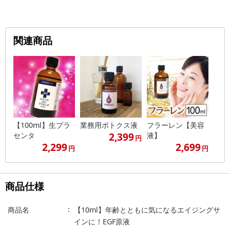
関連商品
【100ml】生プラ
業務用ボトクス液
フラーレン【美容
2,399
センタ
液】
円
2,299
2,699
円
円
商品仕様
商品名
【10ml】年齢とともに気になるエイジングサ
インに！EGF原液