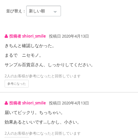
【賞味・消費期限のある商品について】
商品到着時点でのお日持ち期間は、配送日数などにより異なります
並び替え：
のでご了承ください。
【キャンセルについて】
投稿者 shiori_smile
投稿日 2020年4月13日
※お申込み後のキャンセルはお受けできません。
記載されている内容を必ずご確認いただき、お届けする商品セット
きちんと確認しなかった。
にご納得いただきましたうえでお申し込みください。
まるで ニセモノ。
※パッケージ変更や商品リニューアル（成分など含む）等により、
サンプル百貨店さん、しっかりしてください。
参考の掲載画像や画像内のバーコードなど、お届け商品と多少異な
る場合がございます。
2人のお客様が参考になったと回答しています
また、[新たな加工食品の原料原産地表示制度]の経過措置期間の終
参考になった
了により、商品詳細内に記載の原産国・原材料の表記が旧表記の場
合がございます。
あらかじめご了承いただいた上でお申込みください。なお、本理由
投稿者 shiori_smile
投稿日 2020年4月13日
によるお申込み後のキャンセル・返品交換は対応いたしかねます。
届いてビックリ。ちっちゃい。
効果あるといいです…しかし、小さい。
【お支払いについて】
※送料はお試し費用に含まれております。
2人のお客様が参考になったと回答しています
※d払い、PayPay、au PAY、au PAY（auかんたん決済）、ソフトバ