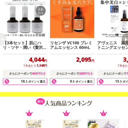
【3本セット】肌にハ
リセンザ VC100 プレミ
アヴェニス 薬
リ・ツヤ・潤い《贅沢エ
アムエッセンス 60mL
トニングエッセンス
休業日
イジングケア》Lavit5G
mL＜医薬部外品
Fセラム
enis
4,044
2,095
3
円
円
■
その他共通および商品カテゴリー別注意事項（※必ずご確認くだ
1本あたり
1,348
円
1本あ
さい）
400
200
1
さらにクーポンで
円引き
さらにクーポンで
円引き
さらにクーポンで
18
9
15
.3
ポイント還元
.5
ポイント還元
.3
ポ
こちらの情報は
2026年07月09日
時点での情報となります。