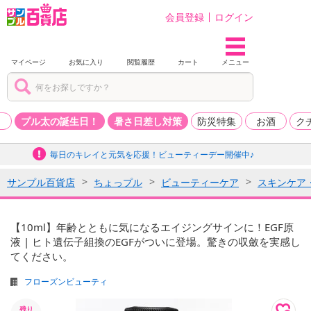
会員登録
ログイン
マイページ
お気に入り
閲覧履歴
カート
メニュー
品
プル太の誕生日！
暑さ日差し対策
防災特集
お酒
ク
毎日のキレイと元気を応援！ビューティーデー開催中♪
サンプル百貨店
ちょっプル
ビューティーケア
スキンケア
【10ml】年齢とともに気になるエイジングサインに！EGF原
液 | ヒト遺伝子組換のEGFがついに登場。驚きの収斂を実感し
てください。
フローズンビューティ
残り