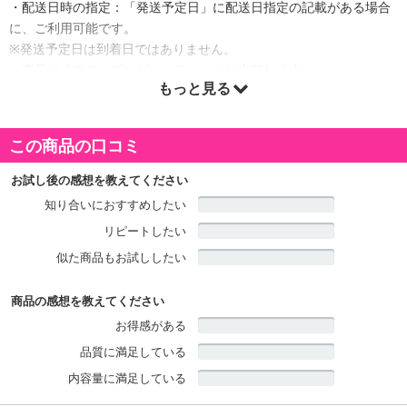
・配送日時の指定：「発送予定日」に配送日指定の記載がある場合
に、ご利用可能です。
※発送予定日は到着日ではありません。
・商品は「フローズンビューティ」より出荷します。
もっと見る
商品詳細
この商品の口コミ
ヒト遺伝子組換のEGFがついに登場しました。
お試し後の感想を教えてください
ヒト由来だから、驚きの実感。
知り合いにおすすめしたい
年齢とともに気になるエイジングサインにぴったりの原液です。
リピートしたい
驚きの収斂効果を実感してください。
似た商品もお試ししたい
・原産国（最終加工地）：日本
商品の感想を教えてください
・原材料/材質/素材：水、BG、ヒト遺伝子組換オリゴペプチド-1,ダ
イズ油、レシチン、グリセリン、エタノール
お得感がある
品質に満足している
注意事項
内容量に満足している