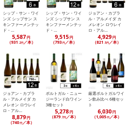
※予約商品は決済手段ごとに定められた決済期限日にお支払いを完
了することがございます。ご了承いただいたうえでお申し込みくだ
シップ・サン・ワイ
シップ・サン・ワイ
ジョアン・カブラ
さい。
ンズ シップサン ス
ンズ シップサン ス
ル・アルメイダ カ
キンファーメンテッ
キンファーメンテッ
メレオン ロウレイ
ド・...
ド・...
ロ・アル...
発送日カレンダー
5,587
9,515
4,929
円
円
円
（931
／本）
（793
／本）
（821
／本）
.2円
円
.5円
ジョアン・カブラ
ポルトガル・ニュー
厳選ポルトガルワイ
休業日
ル・アルメイダ カ
ジーランド白ワイン
ン飲み比べ 6種セッ
メレオン ロウレイ
3種セット
ト
5,278
6,030
ロ・アル...
円
円
■
その他共通および商品カテゴリー別注意事項（※必ずご確認くだ
8,879
（879
／本）
（1,005
／本）
円
.7円
円
さい）
（740
／本）
円