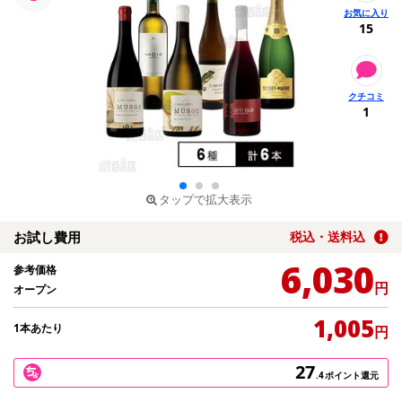
15
1
タップで拡大表示
お試し費用
税込・送料込
6,030
参考価格
円
オープン
1,005
1本あたり
円
27
.4
ポイント還元