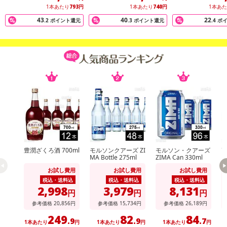
【ヴァディオ バイラーダ ブランコ】ポルトガル
1本あたり
793
円
1本あたり
740
円
1本あ
【セン・イグアル ヴィーニョ・ヴェルデ ティント】ポルトガル
43
40
22
.2
ポイント還元
.3
ポイント還元
.4
ポ
【ジョアン・カブラル・アルメイダ ムスゴ ブランコ フィールドブレンド】ポルトガル
【ジョアン・カブラル・アルメイダ ムスゴ ティント フィールドブレンド】ポルトガル
酒類区分:
果実酒
アルコール度数:
【ティソ・メール ブリュット ラピアーズ】12度
【ジョアン・カブラル・アルメイダ カメレオン ロウレイロ・アルバリーニョ】11度
【ヴァディオ バイラーダ ブランコ】12.5度
【セン・イグアル ヴィーニョ・ヴェルデ ティント】10.5度
豊潤ざくろ酒 700ml
モルソンクアーズ ZI
モルソン・クアーズ
高
MA Bottle 275ml
ZIMA Can 330ml
【ジョアン・カブラル・アルメイダ ムスゴ ブランコ フィールドブレンド】12度
【ジョアン・カブラル・アルメイダ ムスゴ ティント フィールドブレンド】12.5度
お試し費用
お試し費用
お試し費用
税込・送料込
税込・送料込
税込・送料込
2,998
3,979
8,131
円
円
円
対象年齢:
参考価格
20,856
円
参考価格
15,734
円
参考価格
26,189
円
20歳以上
249
82
84
.9
.9
.7
1本あたり
円
1本あたり
円
1本あたり
円