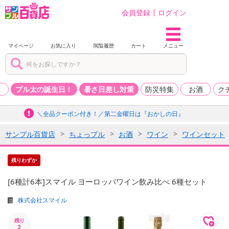
会員登録
ログイン
マイページ
お気に入り
閲覧履歴
カート
メニュー
品
プル太の誕生日！
暑さ日差し対策
防災特集
お酒
ク
＼全品クーポン付き！／第二金曜日は『おかしの日』
サンプル百貨店
ちょっプル
お酒
ワイン
ワインセット
残りわずか
[6種計6本]スマイル ヨーロッパワイン飲み比べ 6種セット
株式会社スマイル
残り
2