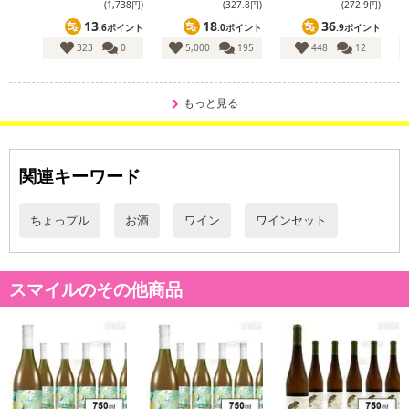
注意事項
(1,738円)
(327
.8
円)
(272
.9
円)
13
18
36
.6ポイント
.0ポイント
.9ポイント
【キャンセルについて】
323
0
5,000
195
448
12
※お申込み後のキャンセルはお受けできません。
記載されている内容を必ずご確認いただき、お届けする商品セット
もっと見る
にご納得いただきましたうえでお申し込みください。
※パッケージ変更や商品リニューアル(成分など含む)等により、参考
の掲載画像や画像内のバーコードなど、お届け商品と多少異なる場
合がございます。
関連キーワード
また、[新たな加工食品の原料原産地表示制度]の経過措置期間の終
了により、商品詳細内に記載の原産国・原材料の表記が旧表記の場
ちょっプル
お酒
ワイン
ワインセット
合がございます。
あらかじめご了承いただいた上でお申込みください。なお、本理由
によるお申込み後のキャンセル・返品交換は対応いたしかねます。
スマイルのその他商品
【お支払いについて】
※送料はお試し費用に含まれております。
※d払い、PayPay、au PAY、au PAY(auかんたん決済)、ソフトバン
クまとめて支払い、楽天ペイ、メルペイ、AEON Pay、Amazon Pa
yでお支払いの場合、決済のため外部サイトへ遷移します。