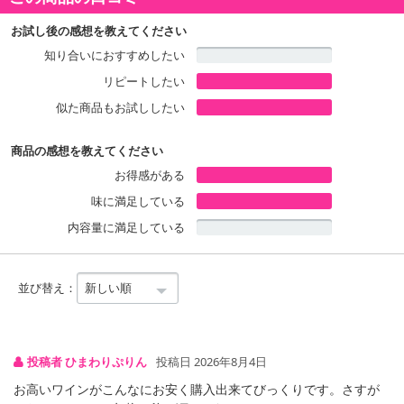
【ティソ・メール ブリュット ラピアーズ】
お試し後の感想を教えてください
タンクで5ヶ月間熟成させ、瓶詰して二次発酵を行い、最低12ヶ月
知り合いにおすすめしたい
間寝かせた後澱引きを行います。ドサージュ:8g/l 。
リピートしたい
似た商品もお試ししたい
【ジョアン・カブラル・アルメイダ カメレオン ロウレイロ・アルバ
リーニョ】
商品の感想を教えてください
ステンレス・タンクで5ヶ月間澱とともに熟成。ネクタリン、オレン
ジの花、月桂樹の葉を思わせるエレガントなアロマと、よく熟した
お得感がある
柑橘類のニュアンス。口に含むと、この果実味は非常に存在感があ
味に満足している
り、繊細な酸味とともにフレッシュな柑橘系の余韻があります。
内容量に満足している
【ヴァディオ バイラーダ ブランコ】
砂質土壌、粘土石灰質土壌の畑。朝に収穫。全房プレスを行い品種
並び替え：
ごと醸造。セルシアルはアロマの輝きを保つためにステンレスタン
クで発酵。ビカールは最終的なブレンドに複雑さと硬質さを加える
ために樽で発酵させる。どちらも6ヶ月間、上質な澱の上で熟成。
投稿者 ひまわりぷりん
投稿日 2026年8月4日
【セン・イグアル ヴィーニョ・ヴェルデ ティント】
お高いワインがこんなにお安く購入出来てびっくりです。さすが
花崗岩/砂利の多い土壌。2019年9月中旬に収穫。トゥーリガ・ナシ