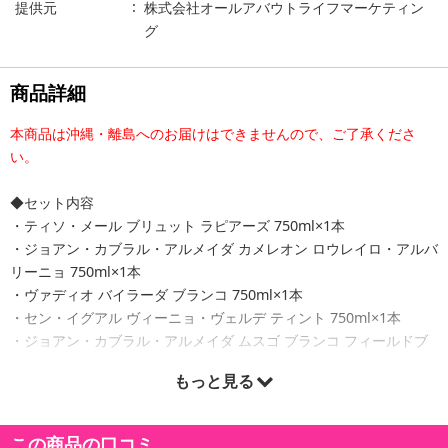
提供元
株式会社オールアバウトライフマーケティン
グ
商品詳細
本商品は沖縄・離島へのお届けはできませんので、ご了承くださ
い。
◆セット内容
・ティソ・メール ブリュット ラピアーズ 750ml×1本
・ジョアン・カブラル・アルメイダ カメレオン ロウレイロ・アルバ
リーニョ 750ml×1本
・ヴァディオ バイラーダ ブランコ 750ml×1本
・セン・イグアル ヴィーニョ・ヴェルデ ティント 750ml×1本
・ジョアン・カブラル・アルメイダ ムスゴ ブランコ フィールドブ
レンド 750ml×1本
もっと見る
・ジョアン・カブラル・アルメイダ ムスゴ ティント フィールドブ
レンド 750ml×1本
この商品の口コミ