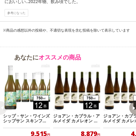
においしい‥2022年物、飲み頃でした。
オナルとバガは同じ日に収穫し一緒にプレス。抽出が強くなりすぎ
ないように柔らかにプレスしていく。ヴィニャオンは収穫後、足で
参考になった
踏んでプレス。それらをブレンドして軽快で赤い果実の活き活きと
した味わいをつくりだす。
※商品の感想以外の投稿や、不適切な表現を含む投稿を除いて表示しています
【ジョアン・カブラル・アルメイダ ムスゴ ブランコ フィールドブ
レンド】
花崗岩土壌。注意深く手作業での選果。除梗と空気圧プレス。ステ
あなたに
オススメの商品
ンレス・タンク80％、フレンチ・オーク樽20％で発酵。
【ジョアン・カブラル・アルメイダ ムスゴ ティント フィールドブ
レンド】
丁寧な手作業による選別と除梗。発酵はステンレス・タンク。マロ
ラクティック発酵後、フレンチオーク樽で熟成。
シップ・サン・ワインズ
ジョアン・カブラル・ア
ジョアン・カブ
原産国(最終加工地):
シップサン スキンファ
ルメイダ カメレオン ロ
ルメイダ カメレ
ーメンテッド・ソーヴィ
ウレイロ・アルバリーニ
ウレイロ・アル
【ティソ・メール ブリュット ラピアーズ】フランス
ニョン・ブラン 750ml
ョ 750ml
ョ 750ml
9,515
8,879
4
【ジョアン・カブラル・アルメイダ カメレオン ロウレイロ・アルバリーニョ】ポルトガル
円
円