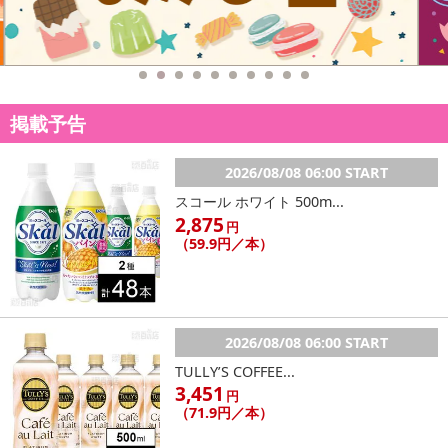
【キャンセルについて】
※お申込み後のキャンセルはお受けできません。
記載されている内容を必ずご確認いただき、お届けする商品セット
にご納得いただきましたうえでお申し込みください。
※パッケージ変更や商品リニューアル(成分など含む)等により、参考
掲載予告
の掲載画像や画像内のバーコードなど、お届け商品と多少異なる場
合がございます。
2026/08/08 06:00 START
また、[新たな加工食品の原料原産地表示制度]の経過措置期間の終
スコール ホワイト 500m...
了により、商品詳細内に記載の原産国・原材料の表記が旧表記の場
2,875
合がございます。
円
（59.9円／本）
あらかじめご了承いただいた上でお申込みください。なお、本理由
によるお申込み後のキャンセル・返品交換は対応いたしかねます。
【お支払いについて】
※送料はお試し費用に含まれております。
2026/08/08 06:00 START
※d払い、PayPay、au PAY、au PAY(auかんたん決済)、ソフトバン
TULLY’S COFFEE...
クまとめて支払い、楽天ペイ、メルペイ、AEON Pay、Amazon Pa
3,451
円
yでお支払いの場合、決済のため外部サイトへ遷移します。
（71.9円／本）
※予約商品は決済手段ごとに定められた決済期限日にお支払いを完