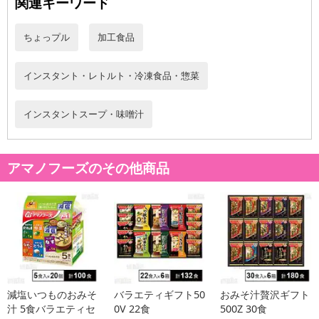
関連キーワード
ちょっプル
加工食品
インスタント・レトルト・冷凍食品・惣菜
インスタントスープ・味噌汁
アマノフーズのその他商品
【いつものおみそ汁 とん汁】
減塩いつものおみそ
バラエティギフト50
おみそ汁贅沢ギフト
汁 5食バラエティセ
0V 22食
500Z 30食