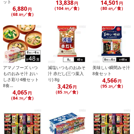
13,838
14,501
ット
円
円
6,880
（104
／食）
（80
／食）
円
.9円
.6円
（68
／食）
.8円
【旨だし なめこのおみそ汁(赤だし)】
アマノフーズ いつ
減塩いつものおみそ
美味しい瞬間みそ汁
ものおみそ汁 おい
汁 赤だし(三つ葉入
8食セット
4,566
しさ彩り4種セット
り) 8g
円
3,426
8食...
（95
／食）
円
.2円
4,065
（85
／食）
円
.7円
（84
／食）
.7円