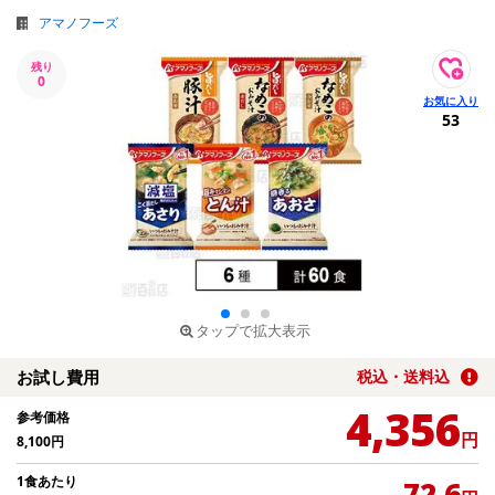
アマノフーズ
残り
0
53
タップで拡大表示
お試し費用
税込・送料込
4,356
参考価格
円
8,100
円
1食あたり
72.6