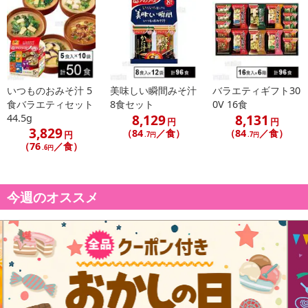
【旨だし 豚汁】
いつものおみそ汁 5
美味しい瞬間みそ汁
バラエティギフト30
食バラエティセット
8食セット
0V 16食
8,129
8,131
44.5g
円
円
3,829
（84
／食）
（84
／食）
円
.7円
.7円
（76
／食）
.6円
今週のオススメ
注意事項