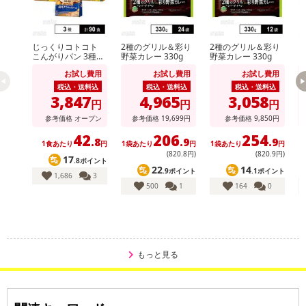
じっくりコトコト
2種のグリル＆彩り
2種のグリル＆彩り
k
こんがりパン 3種セ
野菜カレー 330g
野菜カレー 330g
ット ( 濃厚コーンポ
お試し費用
お試し費用
お試し費用
タージュ / 濃厚かぼ
ちゃポタージュ / 濃
税込・送料込
税込・送料込
税込・送料込
厚クラムポタージュ
3,847
4,965
3,058
円
円
円
)
参考価格
オープン
参考価格
19,699
円
参考価格
9,850
円
42
206
254
.8
.9
.9
1食あたり
円
1袋あたり
円
1袋あたり
円
1
(820
.8
円)
(820
.9
円)
17
.8ポイント
22
14
.9ポイント
.1ポイント
1,686
3
500
1
164
0
【いつものおみそ汁 あおさ】
もっと見る