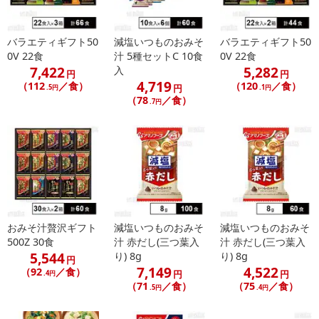
バラエティギフト50
減塩いつものおみそ
バラエティギフト50
0V 22食
汁 5種セットC 10食
0V 22食
7,422
5,282
入
円
円
4,719
（112
／食）
（120
／食）
円
.5円
.1円
【旨だし なめこのおみそ汁(合わせ)】
（78
／食）
.7円
おみそ汁贅沢ギフト
減塩いつものおみそ
減塩いつものおみそ
500Z 30食
汁 赤だし(三つ葉入
汁 赤だし(三つ葉入
5,544
り) 8g
り) 8g
円
7,149
4,522
（92
／食）
円
円
.4円
（71
／食）
（75
／食）
.5円
.4円