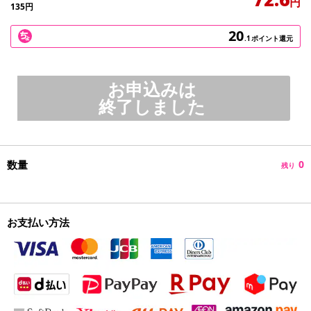
円
135
円
20
.1
ポイント還元
お申込みは
終了しました
数量
0
残り
お支払い方法