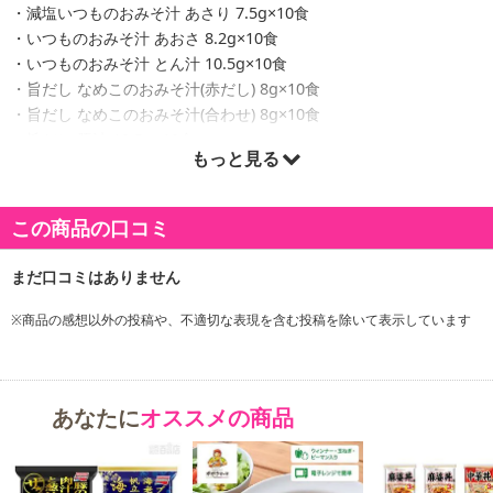
・減塩いつものおみそ汁 あさり 7.5g×10食
・いつものおみそ汁 あおさ 8.2g×10食
・いつものおみそ汁 とん汁 10.5g×10食
・旨だし なめこのおみそ汁(赤だし) 8g×10食
・旨だし なめこのおみそ汁(合わせ) 8g×10食
・旨だし 豚汁 12.5g×10食
もっと見る
【減塩いつものおみそ汁 あさり】
この商品の口コミ
やさしい甘さの米みそにあさりだしが際立つ、減塩タイプのこく旨
あさり汁。
【いつものおみそ汁 あおさ】
※商品の感想以外の投稿や、不適切な表現を含む投稿を除いて表示しています
甘みが広がる熟成合わせみそと、かつおと真昆布だしで仕上げたや
さしい味わいを楽しめます。
あなたに
オススメの商品
【いつものおみそ汁 とん汁】
豚骨の旨みに、にんにくのコクを効かせたオリジナルレシピのとん
汁。