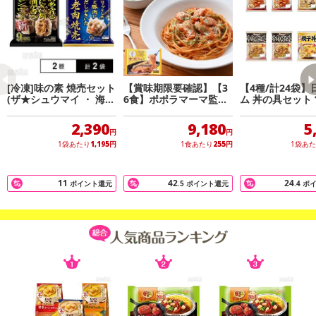
【旨だし なめこのおみそ汁(赤だし)】
食品素材のだしを独自にブレンドした、なめこのつるりとした食感
を楽しめる赤だしのおみそ汁です。
【旨だし なめこのおみそ汁(合わせ)】
[冷凍]味の素 焼売セット
【賞味期限要確認】【3
【4種/計24袋】
食品素材のだしを独自にブレンドした、なめことみつ葉のおいしさ
(ザ★シュウマイ ・ 海老
6食】ポポラマーマ監
ム 丼の具セット
肉焼売)
修 モチ旨焼ナポリタ
存出来るので常
を楽しめるおみそ汁です。
ン！しっかり具材入り
食にも！
2,390
9,180
5
円
円
1袋あたり
1,195
円
1食あたり
255
円
1袋あ
【旨だし 豚汁】
食品素材のだしで仕立てた、自然な旨みとやさしい味わいのおみそ
汁です。
11
42
24
ポイント還元
.5
ポイント還元
.4
ポ
原産国(最終加工地):
日本
【減塩いつものおみそ汁 あさり】