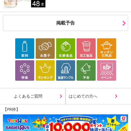
了することがございます。ご了承いただいたうえでお申し込みくだ
さい。
掲載予告
発送日カレンダー
休業日
よくあるご質問
はじめての方へ
■
その他共通および商品カテゴリー別注意事項（※必ずご確認くだ
【PR枠】
さい）
こちらの情報は
2026年07月09日
時点での情報となります。